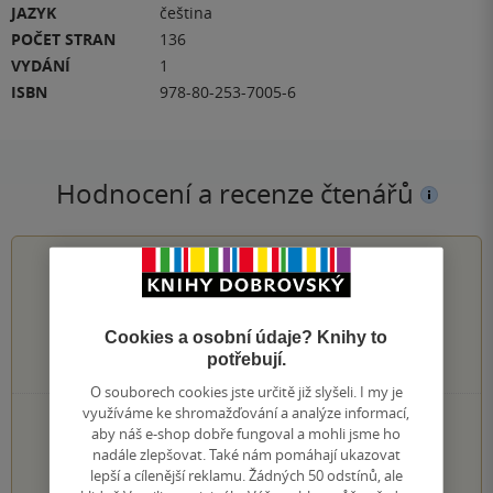
JAZYK
čeština
POČET STRAN
136
VYDÁNÍ
1
ISBN
978-80-253-7005-6
Hodnocení a recenze čtenářů
5.0
z
5
Cookies a osobní údaje? Knihy to
potřebují.
1
hodnocení čtenářů
O souborech cookies jste určitě již slyšeli. I my je
využíváme ke shromažďování a analýze informací,
1×
5 hvězdiček
aby náš e-shop dobře fungoval a mohli jsme ho
0×
4 hvězdičky
nadále zlepšovat. Také nám pomáhají ukazovat
0×
3 hvězdičky
lepší a cílenější reklamu. Žádných 50 odstínů, ale
0×
2 hvězdičky