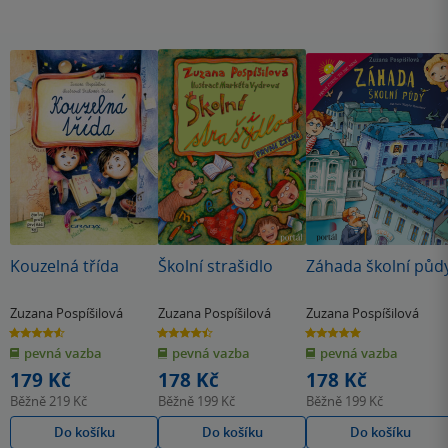
Kouzelná třída
Školní strašidlo
Záhada školní půd
Zuzana Pospíšilová
Zuzana Pospíšilová
Zuzana Pospíšilová
4.6
4.5
5.0
z
z
z
pevná vazba
pevná vazba
pevná vazba
5
5
5
hvězdiček
hvězdiček
hvězdiček
179 Kč
178 Kč
178 Kč
Běžně
219 Kč
Běžně
199 Kč
Běžně
199 Kč
Do košíku
Do košíku
Do košíku