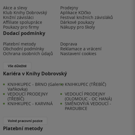
Akce a slevy
Prodejny
Klub Knihy Dobrovský
Aplikace KDčko
Knižní závisláci
Festival knižních závisláků
Affiliate spolupráce
Dárkové poukazy
Poukazy pro firmy
Nákupy pro školy
Dodací podmínky
Platební metody
Doprava
Obchodní podmínky
Reklamace a vrácení
Ochrana osobních údajů
Nastavení cookies
Vše důležité
Kariéra v Knihy Dobrovský
KNIHKUPEC - BRNO (Galerie
KNIHKUPEC (TŘEBÍČ)
Vaňkovka)
VEDOUCÍ PRODEJNY
VEDOUCÍ PRODEJNY
(TŘEBÍČ)
(OLOMOUC - OC HANÁ)
KNIHKUPEC - KARVINÁ
SMĚNOVÝ/Á VEDOUCÍ -
PARDUBICE
Volné pracovní pozice
Platební metody