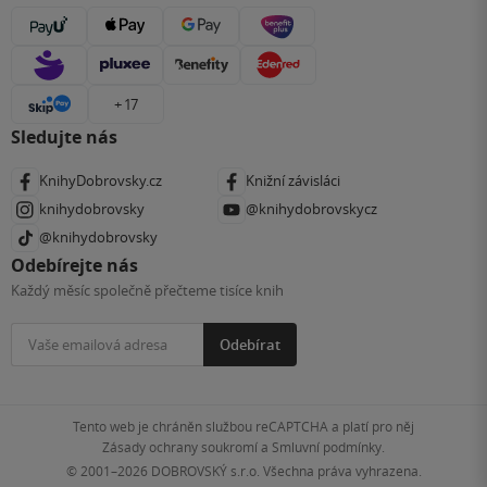
+ 17
Sledujte nás
KnihyDobrovsky.cz
Knižní závisláci
knihydobrovsky
@knihydobrovskycz
@knihydobrovsky
Odebírejte nás
Každý měsíc společně přečteme tisíce knih
Odebírat
Tento web je chráněn službou reCAPTCHA a platí pro něj
Zásady ochrany soukromí
a
Smluvní podmínky
.
© 2001–2026
DOBROVSKÝ s.r.o. Všechna práva vyhrazena.