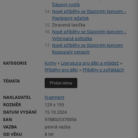
Šikovný syslík
14.
Nové příběhy se šťastným koncem –
Popletený ježeček
15.
Ztracená lasička
16.
Nové příběhy se šťastným koncem –
Vyčerpaná poštolka
17.
Nové příběhy se šťastným koncem
Rozespalý netopýr
KATEGORIE
Knihy
»
Literatura pro děti a mládež
»
Příběhy pro děti
»
Příběhy o zvířátkách
TÉMATA
Přidat téma
NAKLADATEL
Fragment
ROZMĚR
129 x 193
DATUM VYDÁNÍ
15.10.2024
EAN
9788025370056
VAZBA
pevná vazba
OD VĚKU
8 let