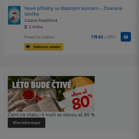
Nové příběhy se šťastným koncem – Ztracená
lasička
Zuzana Pospíšilová
E-kniha
Koupit
Ihned ke stažení
179 Kč
s DPH
Stáhnout ukázku
Čtení na chatu i k moři se slevou až 80 %
Více informací