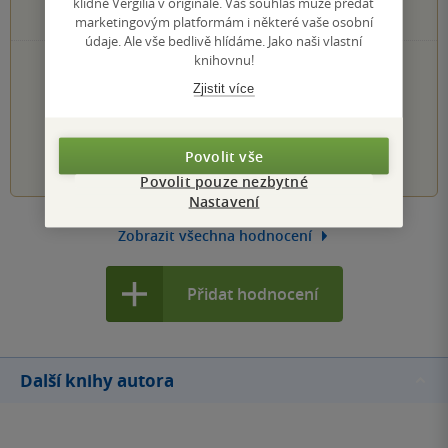
klidně Vergilia v originále. Váš souhlas může předat
0×
1 hvezdička
marketingovým platformám i některé vaše osobní
údaje. Ale vše bedlivě hlídáme. Jako naši vlastní
knihovnu!
PŘIDEJTE SVÉ HODNOCENÍ KNIHY
Zjistit více
Hodnocení našich knihkupců: 0.0 z 5
1
2
3
4
5
Povolit vše
Povolit pouze nezbytné
Nastavení
Zobrazit všechna hodnocení
Přidat hodnocení
Další knihy autora