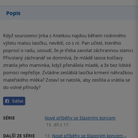
Popis
Když sourozenci Jirka s Anetkou najdou během rodinného
výletu malou lasičku, nevědí, co s ní. Pan učitel, kterého
poprosí o radu, usoudí, že je třeba zavolat záchrannou stanici.
Přivolaný záchranář se domnívá, že mládě lasice kolčavy
ztratila jeho maminka, když přenášela mladé, a že bez lidské
pomoci nepřežije. Zvládne zesláblá lasička krmení náhražkou
mateřského mléka? Zotaví se natolik, aby zesílila a vrátila se
do volné přírody?
Sdílet
SÉRIE
Nové příběhy se šťastným koncem
15. díl z 17
DALŠÍ ZE SÉRIE
13.
Nové příběhy se šťastným koncem –