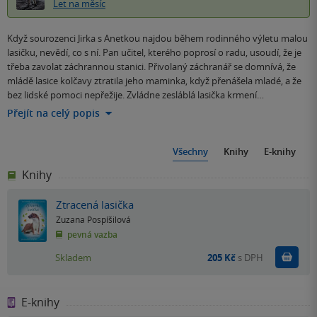
Let na měsíc
Když sourozenci Jirka s Anetkou najdou během rodinného výletu malou
lasičku, nevědí, co s ní. Pan učitel, kterého poprosí o radu, usoudí, že je
třeba zavolat záchrannou stanici. Přivolaný záchranář se domnívá, že
mládě lasice kolčavy ztratila jeho maminka, když přenášela mladé, a že
bez lidské pomoci nepřežije. Zvládne zesláblá lasička krmení…
Přejít na celý popis
Všechny
Knihy
E-knihy
Knihy
Ztracená lasička
Zuzana Pospíšilová
pevná vazba
Do k
Skladem
205 Kč
s DPH
E-knihy