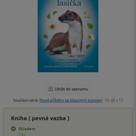
Uložit do seznamu
Součástí série:
Nové příběhy se šťastným koncem
15. díl z 17
Kniha (
pevná vazba
)
Skladem
2 ks