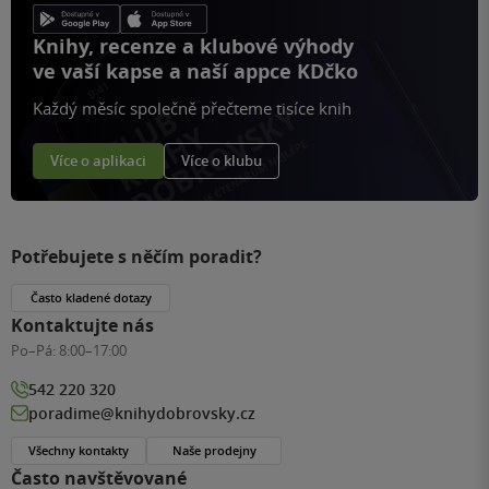
Knihy, recenze a klubové výhody
ve vaší kapse a naší appce KDčko
Každý měsíc společně přečteme tisíce knih
Více o aplikaci
Více o klubu
Potřebujete s něčím poradit?
Často kladené dotazy
Kontaktujte nás
Po–Pá:
8:00–17:00
542 220 320
poradime@knihydobrovsky.cz
Všechny kontakty
Naše prodejny
Často navštěvované