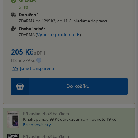
Skladem
5+ ks
Doručení
ZDARMA od 1299 Kč, do 11. 8. předáme dopravci
Osobní odběr
Vyberte prodejnu
ZDARMA (
)
205 Kč
s DPH
Běžně 229 Kč
Jsme transparentní
Do košíku
Při zaslání zboží balíčkem
K nákupu nad 99 Kč
dárek zdarma
v hodnotě 19 Kč
E-shopové listy
Při zaslání zboží balíčkem