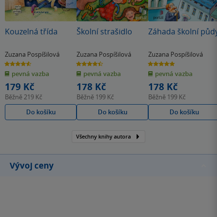
Kouzelná třída
Školní strašidlo
Záhada školní půd
Zuzana Pospíšilová
Zuzana Pospíšilová
Zuzana Pospíšilová
4.6
4.5
5.0
z
z
z
pevná vazba
pevná vazba
pevná vazba
5
5
5
hvězdiček
hvězdiček
hvězdiček
179 Kč
178 Kč
178 Kč
Běžně
219 Kč
Běžně
199 Kč
Běžně
199 Kč
Do košíku
Do košíku
Do košíku
Všechny knihy autora
Vývoj ceny