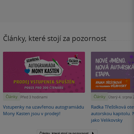
Články, které stojí za pozornost
Články
Články
Před 3 hodinami
Úterý 4. srpna
Vstupenky na uzavřenou autogramiádu
Radka Třeštíková otev
Mony Kasten jsou v prodeji!
autorskou kapitolu.
jako Velikovsky
Články, které stojí za pozornost