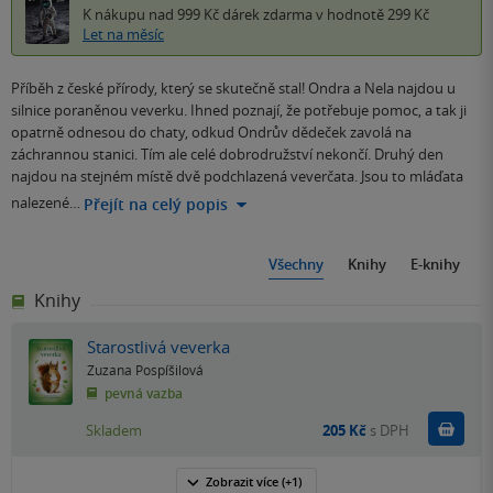
K nákupu nad 999 Kč
dárek zdarma
v hodnotě 299 Kč
Let na měsíc
Příběh z české přírody, který se skutečně stal! Ondra a Nela najdou u
silnice poraněnou veverku. Ihned poznají, že potřebuje pomoc, a tak ji
opatrně odnesou do chaty, odkud Ondrův dědeček zavolá na
záchrannou stanici. Tím ale celé dobrodružství nekončí. Druhý den
najdou na stejném místě dvě podchlazená veverčata. Jsou to mláďata
nalezené…
Přejít na celý popis
Všechny
Knihy
E-knihy
Knihy
Starostlivá veverka
Zuzana Pospíšilová
pevná vazba
Do k
Skladem
205 Kč
s DPH
Zobrazit
více
(+1)