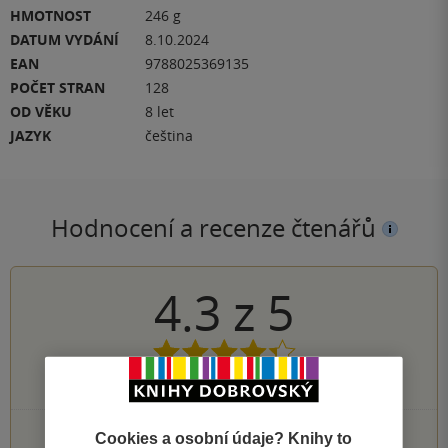
HMOTNOST
246 g
DATUM VYDÁNÍ
8.10.2024
EAN
9788025369135
POČET STRAN
128
OD VĚKU
8 let
JAZYK
čeština
Hodnocení a recenze čtenářů
4.3
z
5
6
hodnocení čtenářů
4×
Cookies a osobní údaje? Knihy to
5 hvězdiček