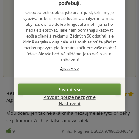
0×
potřebují.
4 hvězdičky
2×
3 hvězdičky
O souborech cookies jste určitě již slyšeli. I my je
0×
2 hvězdičky
využíváme ke shromažďování a analýze informací,
0×
1 hvezdička
aby náš e-shop dobře fungoval a mohli jsme ho
nadále zlepšovat. Také nám pomáhají ukazovat
PŘIDEJTE SVÉ HODNOCENÍ KNIHY
lepší a cílenější reklamu. Žádných 50 odstínů, ale
klidně Vergilia v originále. Váš souhlas může předat
Hodnocení našich knihkupců: 0.0 z 5
marketingovým platformám i některé vaše osobní
údaje. Ale vše bedlivě hlídáme. Jako naši vlastní
knihovnu!
1
2
3
4
5
Zjistit více
Povolit vše
HANA URBANOVÁ
Povolit pouze nezbytné
registrovaný uživatel
Nastavení
Mou dceru jen tak nějaká kniha nezaujme,ale tyto příběhy
se jí líbí moc.A chce další řadu zvířátek.
9
Kniha, Fragment, 2020, 9788025346549