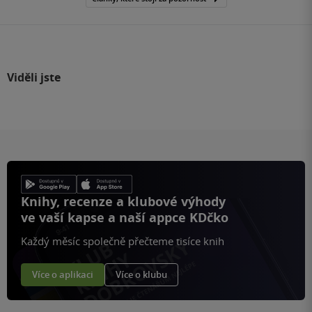
Viděli jste
Knihy, recenze a klubové výhody
ve vaší kapse a naší appce KDčko
Každý měsíc společně přečteme tisíce knih
Více o aplikaci
Více o klubu