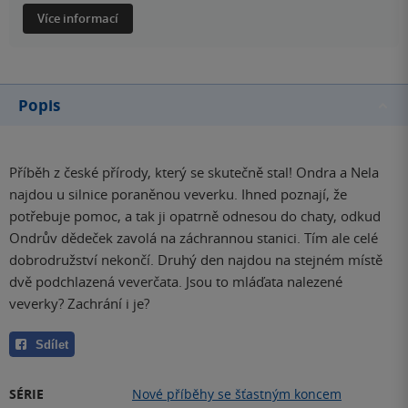
Více informací
Popis
Příběh z české přírody, který se skutečně stal! Ondra a Nela
najdou u silnice poraněnou veverku. Ihned poznají, že
potřebuje pomoc, a tak ji opatrně odnesou do chaty, odkud
Ondrův dědeček zavolá na záchrannou stanici. Tím ale celé
dobrodružství nekončí. Druhý den najdou na stejném místě
dvě podchlazená veverčata. Jsou to mláďata nalezené
veverky? Zachrání i je?
Sdílet
SÉRIE
Nové příběhy se šťastným koncem