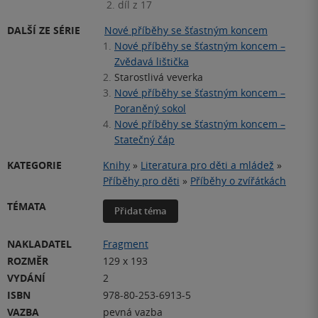
2. díl z 17
DALŠÍ ZE SÉRIE
Nové příběhy se šťastným koncem
1.
Nové příběhy se šťastným koncem –
Zvědavá lištička
2.
Starostlivá veverka
3.
Nové příběhy se šťastným koncem –
Poraněný sokol
4.
Nové příběhy se šťastným koncem –
Statečný čáp
KATEGORIE
Knihy
»
Literatura pro děti a mládež
»
Příběhy pro děti
»
Příběhy o zvířátkách
TÉMATA
Přidat téma
NAKLADATEL
Fragment
ROZMĚR
129 x 193
VYDÁNÍ
2
ISBN
978-80-253-6913-5
VAZBA
pevná vazba