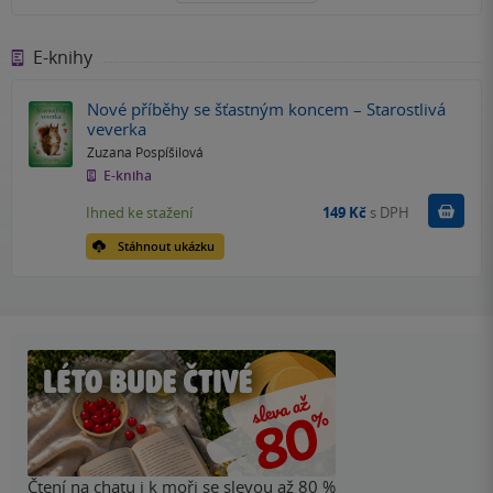
E-knihy
Nové příběhy se šťastným koncem – Starostlivá
veverka
Zuzana Pospíšilová
E-kniha
Koupit
Ihned ke stažení
149 Kč
s DPH
Stáhnout ukázku
Čtení na chatu i k moři se slevou až 80 %