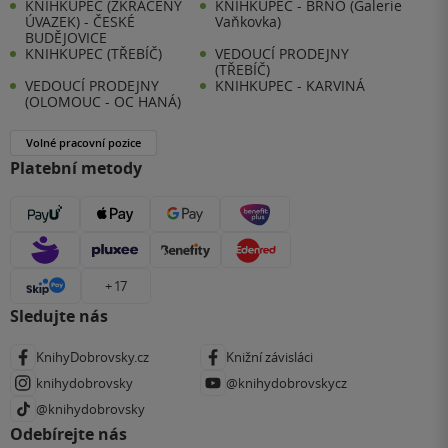
KNIHKUPEC (ZKRÁCENÝ
KNIHKUPEC - BRNO (Galerie
ÚVAZEK) - ČESKÉ
Vaňkovka)
BUDĚJOVICE
KNIHKUPEC (TŘEBÍČ)
VEDOUCÍ PRODEJNY
(TŘEBÍČ)
VEDOUCÍ PRODEJNY
KNIHKUPEC - KARVINÁ
(OLOMOUC - OC HANÁ)
Volné pracovní pozice
Platební metody
+ 17
Sledujte nás
KnihyDobrovsky.cz
Knižní závisláci
knihydobrovsky
@knihydobrovskycz
@knihydobrovsky
Odebírejte nás