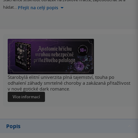
hádat…
Přejít na celý popis
Starobylá elitní univerzita plná tajemství, touha po
odhalení záhady smrtelné choroby a zakázaná přitažlivost
v nové gotické dark romance.
Více informací
Popis