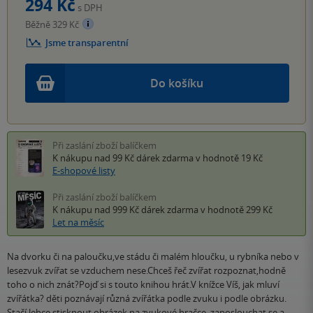
294 Kč
s DPH
Běžně 329 Kč
Jsme transparentní
Do košíku
Při zaslání zboží balíčkem
K nákupu nad 99 Kč
dárek zdarma
v hodnotě 19 Kč
E-shopové listy
Při zaslání zboží balíčkem
K nákupu nad 999 Kč
dárek zdarma
v hodnotě 299 Kč
Let na měsíc
Na dvorku či na paloučku,ve stádu či malém hloučku, u rybníka nebo v
lesezvuk zvířat se vzduchem nese.Chceš řeč zvířat rozpoznat,hodně
toho o nich znát?Pojď si s touto knihou hrát.V knížce Víš, jak mluví
zvířátka? děti poznávají různá zvířátka podle zvuku i podle obrázku.
Stačí lehce stisknout obrázek na zvukové hračce, zaposlouchat se a