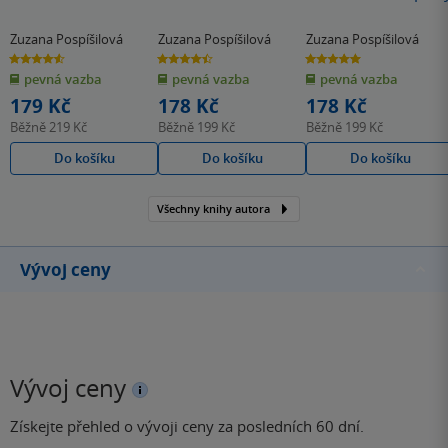
Zuzana Pospíšilová
Zuzana Pospíšilová
Zuzana Pospíšilová
4.6
4.5
5.0
z
z
z
pevná vazba
pevná vazba
pevná vazba
5
5
5
hvězdiček
hvězdiček
hvězdiček
179 Kč
178 Kč
178 Kč
Běžně
219 Kč
Běžně
199 Kč
Běžně
199 Kč
Do košíku
Do košíku
Do košíku
Všechny knihy autora
Vývoj ceny
Vývoj ceny
Získejte přehled o vývoji ceny za posledních 60 dní.