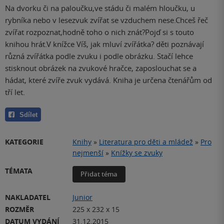
Na dvorku či na paloučku,ve stádu či malém hloučku, u
rybníka nebo v lesezvuk zvířat se vzduchem nese.Chceš řeč
zvířat rozpoznat,hodně toho o nich znát?Pojď si s touto
knihou hrát.V knížce Víš, jak mluví zvířátka? děti poznávají
různá zvířátka podle zvuku i podle obrázku. Stačí lehce
stisknout obrázek na zvukové hračce, zaposlouchat se a
hádat, které zvíře zvuk vydává. Kniha je určena čtenářům od
tří let.
Sdílet
KATEGORIE
Knihy
»
Literatura pro děti a mládež
»
Pro
nejmenší
»
Knížky se zvuky
TÉMATA
Přidat téma
NAKLADATEL
Junior
ROZMĚR
225 x 232 x 15
DATUM VYDÁNÍ
31.12.2015