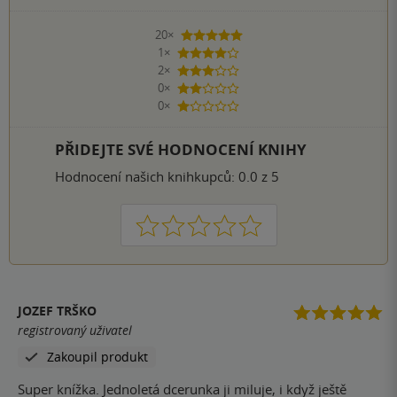
20×
5 hvězdiček
1×
4 hvězdičky
2×
3 hvězdičky
0×
2 hvězdičky
0×
1 hvezdička
PŘIDEJTE SVÉ HODNOCENÍ KNIHY
Hodnocení našich knihkupců: 0.0 z 5
1
2
3
4
5
JOZEF TRŠKO
registrovaný uživatel
Zakoupil produkt
Super knížka. Jednoletá dcerunka ji miluje, i když ještě