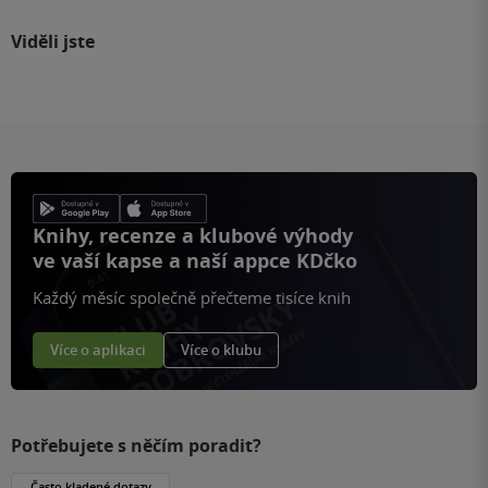
Viděli jste
Knihy, recenze a klubové výhody
ve vaší kapse a naší appce KDčko
Každý měsíc společně přečteme tisíce knih
Více o aplikaci
Více o klubu
Potřebujete s něčím poradit?
Často kladené dotazy