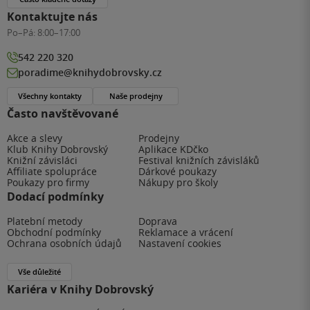
Kontaktujte nás
Po–Pá:
8:00–17:00
542 220 320
poradime@knihydobrovsky.cz
Všechny kontakty
Naše prodejny
Často navštěvované
Akce a slevy
Prodejny
Klub Knihy Dobrovský
Aplikace KDčko
Knižní závisláci
Festival knižních závisláků
Affiliate spolupráce
Dárkové poukazy
Poukazy pro firmy
Nákupy pro školy
Dodací podmínky
Platební metody
Doprava
Obchodní podmínky
Reklamace a vrácení
Ochrana osobních údajů
Nastavení cookies
Vše důležité
Kariéra v Knihy Dobrovský