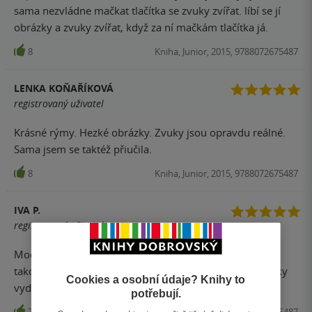
sama nezvládne mačkat tlačítka se zvuky zvířat. líbí se jí
obrázky a zvuky zvířat, když za ní mačkám tlačítka já.
8
Kniha, Junior, 2015, 9788072675487
LENKA KOŇAŘÍKOVÁ
registrovaný uživatel
Krásné rýmy. Hezké obrázky. Zvuky jsou opravdu reálné.
Sama jsem se taktéž přiučila.
8
Kniha, Junior, 2015, 9788072675487
IVA P.
registrovaný uživatel
Moc povedená knížka. Nikdy jsem neslyšela třeba
takového bobra nebo jezevce...překvapilo mě, jaké zvuky
Cookies a osobní údaje? Knihy to
vydávají. Takže i rodiče se přiučí.
potřebují.