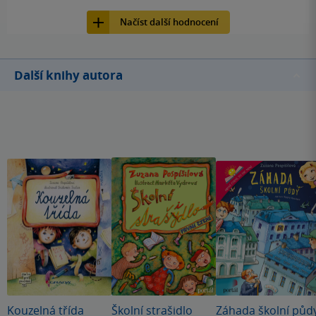
5
Kniha, Junior, 2015, 9788072675487
samotnému podaří občas zmáčknout tlačítko, které
Načíst další hodnocení
následně vydá zvuk.
Další knihy autora
Kouzelná třída
Školní strašidlo
Záhada školní půd