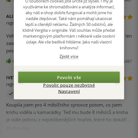
7
Kniha, Junior, 2015, 9788072675487
O souborech cookies jste určitě již slyšeli. I my je
využíváme ke shromažďování a analýze informací,
aby náš e-shop dobře fungoval a mohli jsme ho
ALI
nadále zlepšovat. Také nám pomáhají ukazovat
registrovaný uživatel
lepší a cílenější reklamu. Žádných 50 odstínů, ale
klidně Vergilia v originále. Váš souhlas může předat
Veľmi pekná knižka. Zvuky sú až na výnimky realistické, len
marketingovým platformám i některé vaše osobní
údaje. Ale vše bedlivě hlídáme. Jako naši vlastní
zase ako obvykle dosť hlasné. Výber zvierat je fajn a je
knihovnu!
pestrý. Určite ocenia aj menšie deti.
Zjistit více
6
Kniha, Junior, 2015, 9788072675487
Povolit vše
IVETA DRTINOVÁ
registrovaný uživatel
Povolit pouze nezbytné
Nastavení
Zakoupil produkt
Koupila jsem pro 4 měsíčního synovce potom, co jsem
knihu viděla u kamarádky. Teď mu bude 8 měsíců a kniha
je stále jednou z nejoblíbenějších hraček, které ho dokáží
utišit když pláče. Sice ji zatím nepoužíváme k poznávání
Přečíst
více
zvířat, ale ty zvuky ho baví a je strašně rád, když se mu