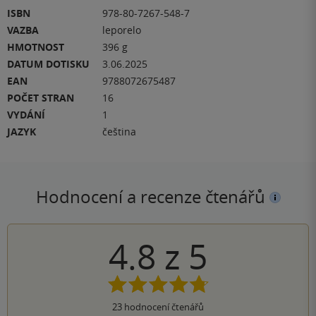
ISBN
978-80-7267-548-7
VAZBA
leporelo
HMOTNOST
396 g
DATUM DOTISKU
3.06.2025
EAN
9788072675487
POČET STRAN
16
VYDÁNÍ
1
JAZYK
čeština
Hodnocení a recenze čtenářů
4.8
z
5
23
hodnocení čtenářů