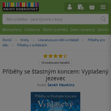
Vyhledávání
Bestsellery
Učebnice
Školní potřeby
Dark romance
Zachra
Nacházíte
Domů
Knihy
Literatura pro děti a mládež
Příběhy pro
»
»
»
se
děti
Příběhy o zvířátkách
»
zde:
4.4
z
5
10 hodnocení čtenářů
hvězdiček
Příběhy se šťastným koncem: Vyplašený
jezevec
Autor
Sarah Hawkins