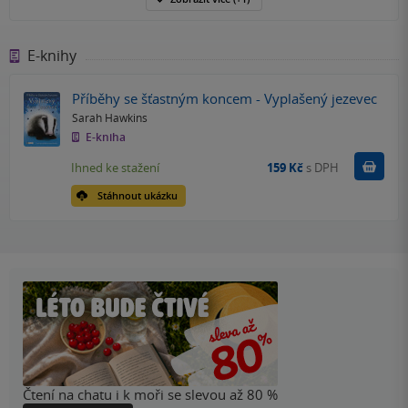
E-knihy
Příběhy se šťastným koncem - Vyplašený jezevec
Sarah Hawkins
E-kniha
Koupit
Ihned ke stažení
159 Kč
s DPH
Stáhnout ukázku
Čtení na chatu i k moři se slevou až 80 %