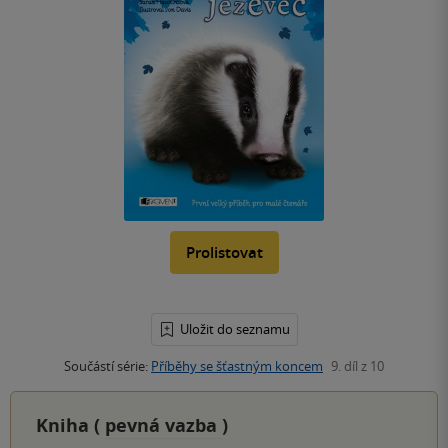
Prolistovat
Uložit do seznamu
Součástí série:
Příběhy se šťastným koncem
9. díl z 10
Kniha (
pevná vazba
)