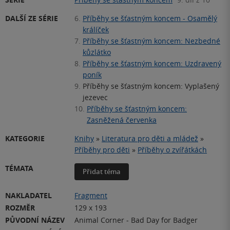
DALŠÍ ZE SÉRIE
6.
Příběhy se šťastným koncem - Osamělý
králíček
7.
Příběhy se šťastným koncem: Nezbedné
kůzlátko
8.
Příběhy se šťastným koncem: Uzdravený
poník
9.
Příběhy se šťastným koncem: Vyplašený
jezevec
10.
Příběhy se šťastným koncem:
Zasněžená červenka
KATEGORIE
Knihy
»
Literatura pro děti a mládež
»
Příběhy pro děti
»
Příběhy o zvířátkách
TÉMATA
Přidat téma
NAKLADATEL
Fragment
ROZMĚR
129 x 193
PŮVODNÍ NÁZEV
Animal Corner - Bad Day for Badger