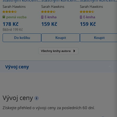
šťastným koncem:
šťastným koncem -
šťastným koncem 
Uzdravený poník
Vyplašený jezevec
Uzdravený poník
Sarah Hawkins
Sarah Hawkins
Sarah Hawkins
4.5
4.4
4.5
z
z
z
pevná vazba
E-kniha
E-kniha
5
5
5
hvězdiček
hvězdiček
hvězdiček
178 Kč
159 Kč
159 Kč
Běžně
199 Kč
Do košíku
Koupit
Koupit
Všechny knihy autora
Vývoj ceny
Vývoj ceny
Získejte přehled o vývoji ceny za posledních 60 dní.