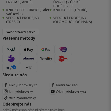
PRAHA 5, ANDĚL
ÚVAZEK) - ČESKÉ
BUDĚJOVICE
KNIHKUPEC - BRNO (Galerie
KNIHKUPEC (TŘEBÍČ)
Vaňkovka)
VEDOUCÍ PRODEJNY
VEDOUCÍ PRODEJNY
(TŘEBÍČ)
(OLOMOUC - OC HANÁ)
Volné pracovní pozice
Platební metody
+ 17
Sledujte nás
KnihyDobrovsky.cz
Knižní závisláci
knihydobrovsky
@knihydobrovskycz
@knihydobrovsky
Odebírejte nás
Každý měsíc společně přečteme tisíce knih