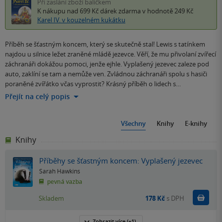
Při zaslání zboží balíčkem
K nákupu nad 699 Kč
dárek zdarma
v hodnotě 249 Kč
Karel IV. v kouzelném kukátku
Příběh se šťastným koncem, který se skutečně stal! Lewis s tatínkem
najdou u silnice ležet zraněné mládě jezevce. Věří, že mu přivolaní zvířecí
záchranáři dokážou pomoci, jenže ejhle. Vyplašený jezevec zaleze pod
auto, zaklíní se tam a nemůže ven. Zvládnou záchranáři spolu s hasiči
poraněné zvířátko včas vyprostit? Krásný příběh o lidech s…
Přejít na celý popis
Všechny
Knihy
E-knihy
Knihy
Příběhy se šťastným koncem: Vyplašený jezevec
Sarah Hawkins
pevná vazba
Do k
Skladem
178 Kč
s DPH
Zobrazit
více
(+1)