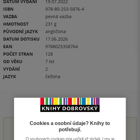
DATUM VYDÁNÍ
19.07.2022
ISBN
978-80-253-5876-4
VAZBA
pevná vazba
HMOTNOST
231 g
PŮVODNÍ JAZYK
angličtina
DATUM DOTISKU
17.06.2026
EAN
9788025358764
POČET STRAN
128
OD VĚKU
7 let
VYDÁNÍ
2
JAZYK
čeština
Hodnocení a recenze čtenářů
Cookies a osobní údaje? Knihy to
4.4
z
5
potřebují.
O souborech cookies jste určitě již slyšeli. I my je