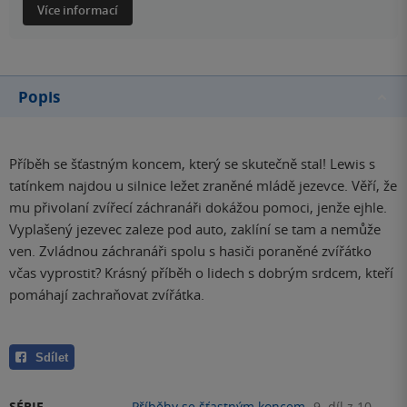
Více informací
Popis
Příběh se šťastným koncem, který se skutečně stal! Lewis s
tatínkem najdou u silnice ležet zraněné mládě jezevce. Věří, že
mu přivolaní zvířecí záchranáři dokážou pomoci, jenže ejhle.
Vyplašený jezevec zaleze pod auto, zaklíní se tam a nemůže
ven. Zvládnou záchranáři spolu s hasiči poraněné zvířátko
včas vyprostit? Krásný příběh o lidech s dobrým srdcem, kteří
pomáhají zachraňovat zvířátka.
Sdílet
SÉRIE
Příběhy se šťastným koncem
9. díl z 10