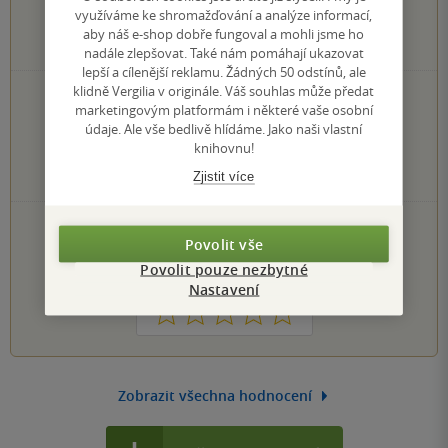
využíváme ke shromažďování a analýze informací,
aby náš e-shop dobře fungoval a mohli jsme ho
10
hodnocení čtenářů
nadále zlepšovat. Také nám pomáhají ukazovat
lepší a cílenější reklamu. Žádných 50 odstínů, ale
klidně Vergilia v originále. Váš souhlas může předat
7×
5 hvězdiček
marketingovým platformám i některé vaše osobní
0×
4 hvězdičky
údaje. Ale vše bedlivě hlídáme. Jako naši vlastní
3×
3 hvězdičky
knihovnu!
0×
2 hvězdičky
0×
Zjistit více
1 hvezdička
PŘIDEJTE SVÉ HODNOCENÍ KNIHY
Povolit vše
Hodnocení našich knihkupců: 0.0 z 5
Povolit pouze nezbytné
Nastavení
1
2
3
4
5
Zobrazit všechna hodnocení