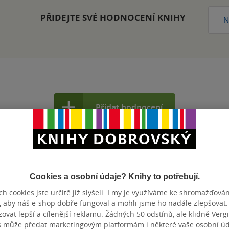
PŘIDEJTE SVÉ HODNOCENÍ KNIHY
N
Přidat hodnocení
Cookies a osobní údaje? Knihy to potřebují.
h cookies jste určitě již slyšeli. I my je využíváme ke shromažďován
, aby náš e-shop dobře fungoval a mohli jsme ho nadále zlepšovat
vat lepší a cílenější reklamu. Žádných 50 odstínů, ale klidně Vergil
s může předat marketingovým platformám i některé vaše osobní úda