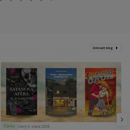
Zobrazit blog
N
p
Násled
Články
Úterý 4. srpna 2026