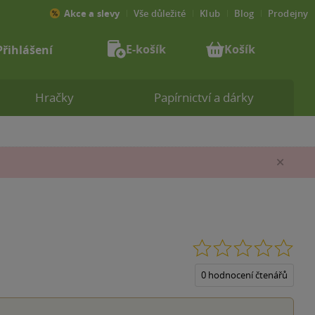
Akce a slevy
Vše důležité
Klub
Blog
Prodejny
E-košík
Košík
Přihlášení
Hračky
Papírnictví a dárky
Zav
0.0
z
5
0 hodnocení čtenářů
hvěz