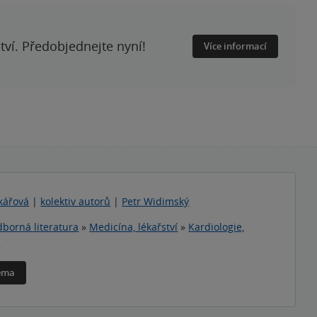
ství. Předobjednejte nyní!
Více informací
tkářová
|
kolektiv autorů
|
Petr Widimský
borná literatura
»
Medicína, lékařství
»
Kardiologie,
e
téma