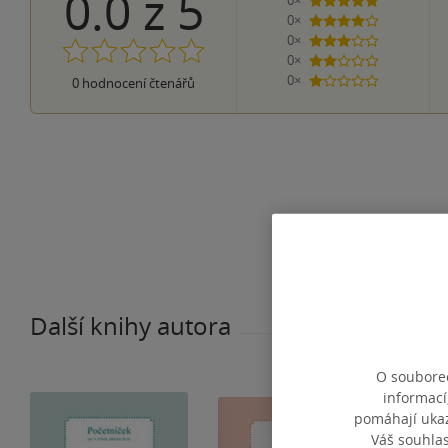
0.0
z
5
0×
5 hvězdiček
0×
4 hvězdičky
0×
3 hvězdičky
0×
2 hvězdičky
0×
0
hodnocení čtenářů
1 hvezdička
Další knihy autora
O souborec
informací
pomáhají ukazo
Váš souhla