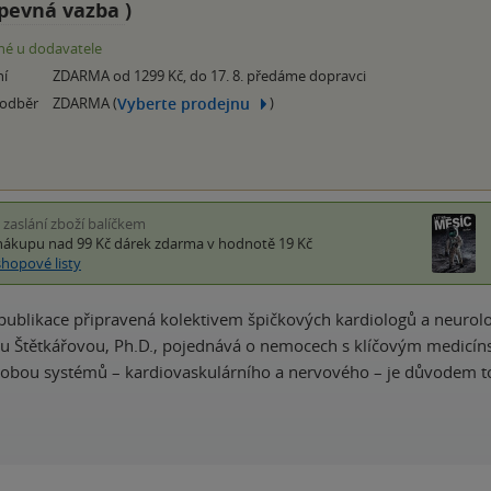
pevná vazba
)
é u dodavatele
ní
ZDARMA od 1299 Kč, do 17. 8. předáme dopravci
Vyberte prodejnu
 odběr
ZDARMA (
)
i zaslání zboží balíčkem
nákupu nad 99 Kč
dárek zdarma
v hodnotě 19 Kč
shopové listy
blikace připravená kolektivem špičkových kardiologů a neurolog
u Štětkářovou, Ph.D., pojednává o nemocech s klíčovým medic
 obou systémů – kardiovaskulárního a nervového – je důvodem 