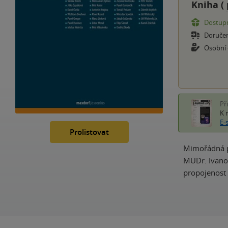
Kniha (
Dostupn
Doruče
Osobní
Př
K 
E-
Prolistovat
Mimořádná pu
MUDr. Ivano
propojenost