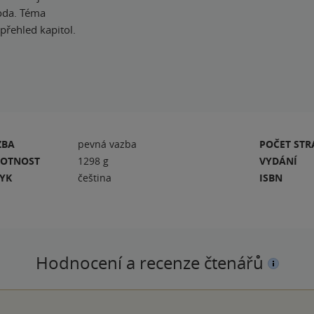
oda. Téma
 přehled kapitol.
ZBA
pevná vazba
POČET ST
OTNOST
1298 g
VYDÁNÍ
ZYK
čeština
ISBN
Hodnocení a recenze čtenářů