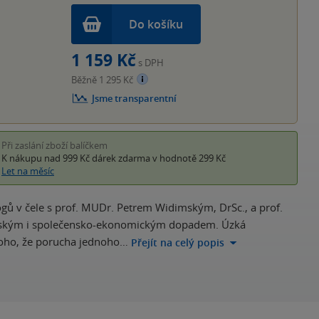
Do košíku
1 159 Kč
s DPH
Běžně 1 295 Kč
Jsme transparentní
Při zaslání zboží balíčkem
K nákupu nad 999 Kč
dárek zdarma
v hodnotě 299 Kč
Let na měsíc
ů v čele s prof. MUDr. Petrem Widimským, DrSc., a prof.
ínským i společensko-ekonomickým dopadem. Úzká
toho, že porucha jednoho…
Přejít na celý popis