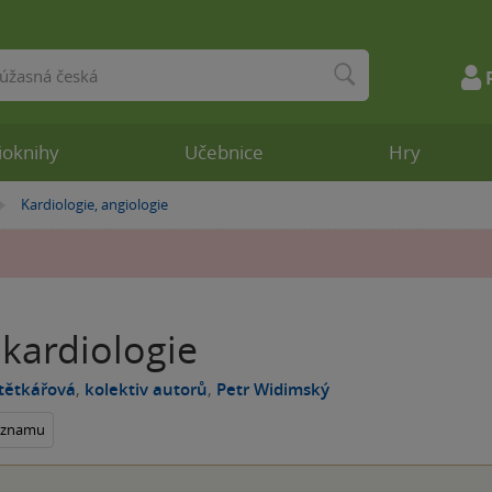
ioknihy
Učebnice
Hry
Kardiologie, angiologie
»
kardiologie
tětkářová
,
kolektiv autorů
,
Petr Widimský
seznamu