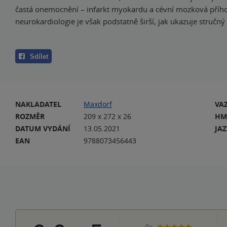
častá onemocnění – infarkt myokardu a cévní mozková příh
neurokardiologie je však podstatně širší, jak ukazuje stručný
Sdílet
NAKLADATEL
Maxdorf
VA
ROZMĚR
209 x 272 x 26
HM
DATUM VYDÁNÍ
13.05.2021
JA
EAN
9788073456443