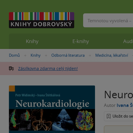
Vyhledávání
Knihy
E-knihy
Aud
Nacházíte
Domů
Knihy
Odborná literatura
Medicína, lékařství
»
»
»
se
zde:
Zásilkovna zdarma celý týden!
Neuro
Autor
Ivana Š
Uložit do 