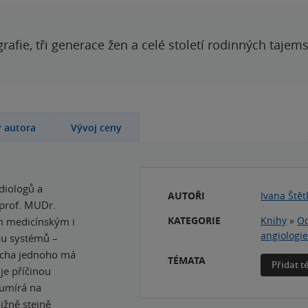
grafie, tři generace žen a celé století rodinných tajem
y autora
Vývoj ceny
diologů a
AUTOŘI
Ivana Ště
 prof. MUDr.
KATEGORIE
Knihy
»
Od
m medicínským i
angiologi
u systémů –
ucha jednoho má
TÉMATA
Přidat 
je příčinou
 umírá na
ižně stejně