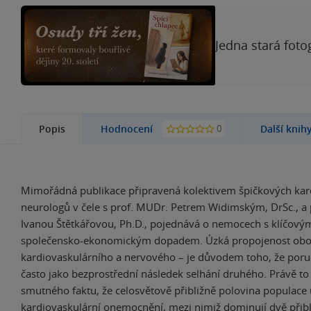
Jedna stará foto
0
Popis
Hodnocení
Další knih
Mimořádná publikace připravená kolektivem špičkových kar
neurologů v čele s prof. MUDr. Petrem Widimským, DrSc., a
Ivanou Štětkářovou, Ph.D., pojednává o nemocech s klíčový
společensko-ekonomickým dopadem. Úzká propojenost obo
kardiovaskulárního a nervového – je důvodem toho, že por
často jako bezprostřední následek selhání druhého. Právě to 
smutného faktu, že celosvětově přibližně polovina populace
kardiovaskulární onemocnění, mezi nimiž dominují dvě přibl