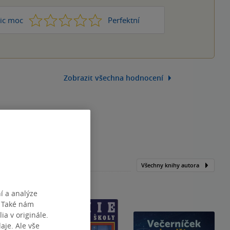
1
2
3
4
5
ic moc
Perfektní
Zobrazit všechna hodnocení
Všechny knihy autora
í a analýze
. Také nám
ia v originále.
je. Ale vše