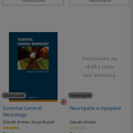
Nedostupné
Nedostupné
Nedostupné
Nedostupné
Essential General
Neuropatie a myopatie
Neurology
Zdeněk Ambler
,
Kotas Rudolf
Zdeněk Ambler
5.0
0.0
z
z