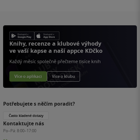
Knihy, recenze a klubové výhody
ve vaší kapse a naší appce KDčko
Každý měsíc společně přečteme tisíce knih
Více o aplikaci
Více o klubu
Potřebujete s něčím poradit?
Často kladené dotazy
Kontaktujte nás
Po–Pá:
8:00–17:00