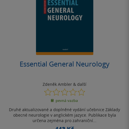
Essential General Neurology
Zdeněk Ambler
& další
0.0
z
pevná vazba
5
hvězdiček
Druhé aktualizované a doplněné vydání učebnice Základy
obecné neurologie v anglickém jazyce. Publikace byla
určena zejména pro zahraniční...