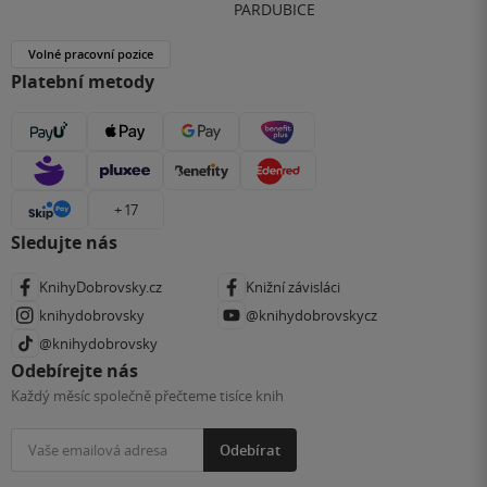
PARDUBICE
Volné pracovní pozice
Platební metody
+ 17
Sledujte nás
KnihyDobrovsky.cz
Knižní závisláci
knihydobrovsky
@knihydobrovskycz
@knihydobrovsky
Odebírejte nás
Každý měsíc společně přečteme tisíce knih
Odebírat