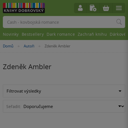
Vyhledávání
Novinky
Bestsellery
Dark romance
Zachraň knihu
Dárkové 
Nacházíte
Domů
Autoři
Zdeněk Ambler
»
»
se
zde:
Zdeněk Ambler
Filtrovat výsledky
Seřadit: