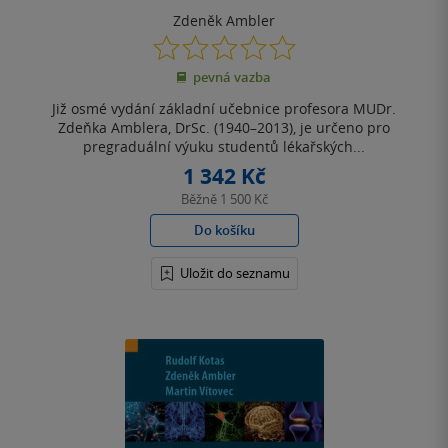
Zdeněk Ambler
0.0
z
pevná vazba
5
hvězdiček
Již osmé vydání základní učebnice profesora MUDr.
Zdeňka Amblera, DrSc. (1940–2013), je určeno pro
pregraduální výuku studentů lékařských...
1 342 Kč
Běžně
1 500 Kč
Do košíku
Uložit do seznamu