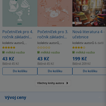
Početníček pro 4.
Početníček pro 3.
Nová literatura 4 -
ročník základní
ročník základní
učebnice
školy
školy
kolektiv autorů
,
kolektiv autorů
,
kolektiv autorů
& další
Strahlheimová J.
Kopřivová I.
5.0
0.0
4.0
z
z
z
měkká vazba
měkká vazba
měkká vazba
5
5
5
hvězdiček
hvězdiček
hvězdiček
43 Kč
43 Kč
199 Kč
Běžně
45 Kč
Běžně
45 Kč
Běžně
209 Kč
Do košíku
Do košíku
Do košíku
Všechny knihy autora
Vývoj ceny