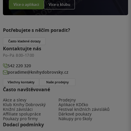
Více o aplikaci
Více o klubu
Potřebujete s něčím poradit?
Často kladené dotazy
Kontaktujte nás
Po–Pá:
8:00–17:00
542 220 320
poradime@knihydobrovsky.cz
Všechny kontakty
Naše prodejny
Často navštěvované
Akce a slevy
Prodejny
Klub Knihy Dobrovský
Aplikace KDčko
Knižní závisláci
Festival knižních závisláků
Affiliate spolupráce
Dárkové poukazy
Poukazy pro firmy
Nákupy pro školy
Dodací podmínky