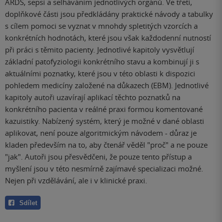
ARDS, sepsí a selháváním jednotlivých orgánů. Ve třetí,
doplňkové části jsou předkládány praktické návody a tabulky
s cílem pomoci se vyznat v mnohdy spletitých vzorcích a
konkrétních hodnotách, které jsou však každodenní nutností
při práci s těmito pacienty. Jednotlivé kapitoly vysvětlují
základní patofyziologii konkrétního stavu a kombinují ji s
aktuálními poznatky, které jsou v této oblasti k dispozici
pohledem medicíny založené na důkazech (EBM). Jednotlivé
kapitoly autoři uzavírají aplikací těchto poznatků na
konkrétního pacienta v reálné praxi formou komentované
kazuistiky. Nabízený systém, který je možné v dané oblasti
aplikovat, není pouze algoritmickým návodem - důraz je
kladen především na to, aby čtenář věděl "proč" a ne pouze
"jak". Autoři jsou přesvědčeni, že pouze tento přístup a
myšlení jsou v této nesmírně zajímavé specializaci možné.
Nejen při vzdělávání, ale i v klinické praxi.
Sdílet