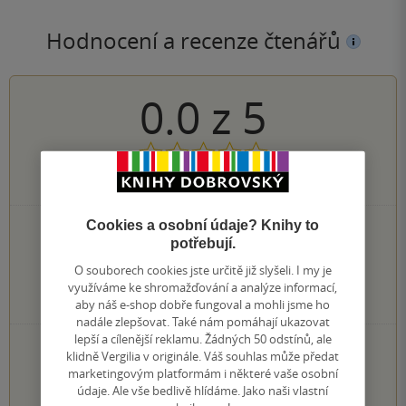
Hodnocení a recenze čtenářů
0.0
z
5
0
hodnocení čtenářů
Cookies a osobní údaje? Knihy to
0×
5 hvězdiček
potřebují.
0×
4 hvězdičky
0×
3 hvězdičky
O souborech cookies jste určitě již slyšeli. I my je
0×
2 hvězdičky
využíváme ke shromažďování a analýze informací,
0×
aby náš e-shop dobře fungoval a mohli jsme ho
1 hvezdička
nadále zlepšovat. Také nám pomáhají ukazovat
lepší a cílenější reklamu. Žádných 50 odstínů, ale
PŘIDEJTE SVÉ HODNOCENÍ KNIHY
klidně Vergilia v originále. Váš souhlas může předat
marketingovým platformám i některé vaše osobní
Hodnocení našich knihkupců: 0.0 z 5
údaje. Ale vše bedlivě hlídáme. Jako naši vlastní