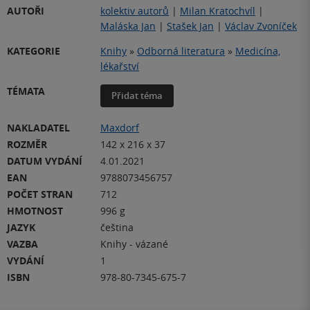
AUTOŘI
kolektiv autorů
|
Milan Kratochvíl
|
Maláska Jan
|
Stašek Jan
|
Václav Zvoníček
KATEGORIE
Knihy
»
Odborná literatura
»
Medicína,
lékařství
TÉMATA
Přidat téma
NAKLADATEL
Maxdorf
ROZMĚR
142 x 216 x 37
DATUM VYDÁNÍ
4.01.2021
EAN
9788073456757
POČET STRAN
712
HMOTNOST
996 g
JAZYK
čeština
VAZBA
Knihy - vázané
VYDÁNÍ
1
ISBN
978-80-7345-675-7