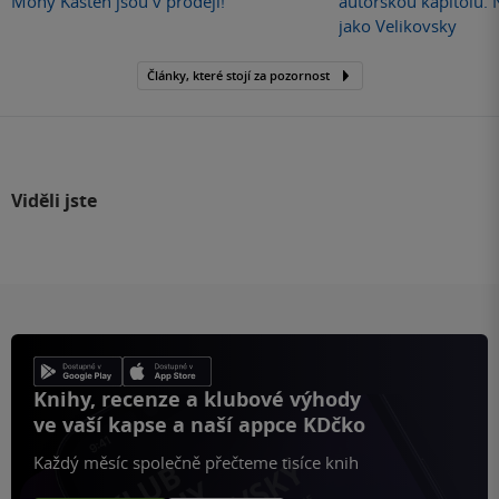
Mony Kasten jsou v prodeji!
autorskou kapitolu.
jako Velikovsky
Články, které stojí za pozornost
Viděli jste
Knihy, recenze a klubové výhody
ve vaší kapse a naší appce KDčko
Každý měsíc společně přečteme tisíce knih