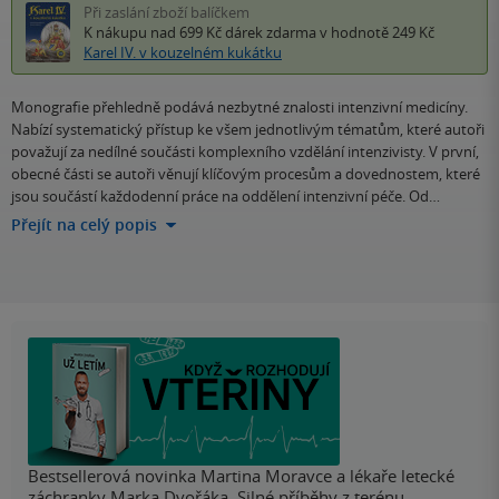
Při zaslání zboží balíčkem
K nákupu nad 699 Kč
dárek zdarma
v hodnotě 249 Kč
Karel IV. v kouzelném kukátku
Monografie přehledně podává nezbytné znalosti intenzivní medicíny.
Nabízí systematický přístup ke všem jednotlivým tématům, které autoři
považují za nedílné součásti komplexního vzdělání intenzivisty. V první,
obecné části se autoři věnují klíčovým procesům a dovednostem, které
jsou součástí každodenní práce na oddělení intenzivní péče. Od…
Přejít na celý popis
Bestsellerová novinka Martina Moravce a lékaře letecké
záchranky Marka Dvořáka. Silné příběhy z terénu