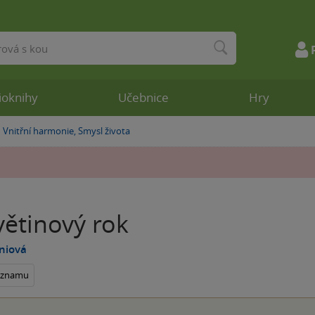
ioknihy
Učebnice
Hry
Vnitřní harmonie, Smysl života
»
větinový rok
aniová
seznamu