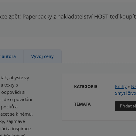
kce zpět! Paperbacky z nakladatelství HOST teď koupí
y autora
Vývoj ceny
 tak, abyste vy
a texty s
KATEGORIE
Knihy
»
Na
 odpovědi si
Smysl živo
. Jde o povídání
TÉMATA
Přidat 
 pocitů a
vracet se k němu.
ky, zajímavé
iáři a inspirace
mí být krásný