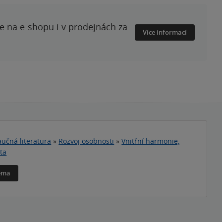
te na e-shopu i v prodejnách za
Více informací
učná literatura
»
Rozvoj osobnosti
»
Vnitřní harmonie,
ta
téma