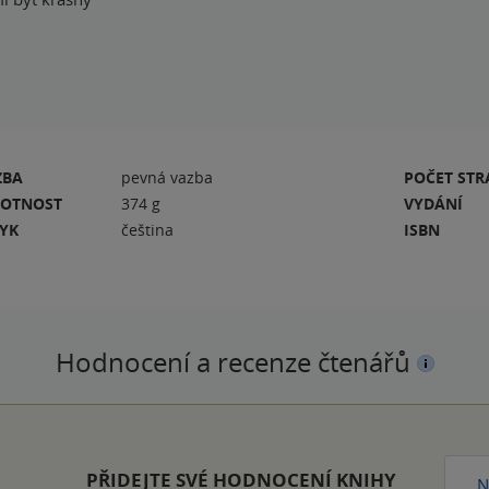
ZBA
pevná vazba
POČET ST
OTNOST
374 g
VYDÁNÍ
ZYK
čeština
ISBN
Hodnocení a recenze čtenářů
PŘIDEJTE SVÉ HODNOCENÍ KNIHY
N