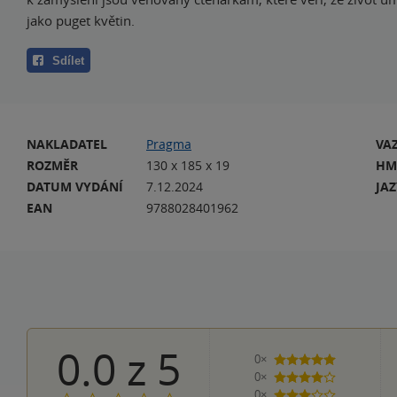
jako puget květin.
Sdílet
NAKLADATEL
Pragma
VA
ROZMĚR
130 x 185 x 19
HM
DATUM VYDÁNÍ
7.12.2024
JA
EAN
9788028401962
0.0
z
5
0×
5 hvězdiček
0×
4 hvězdičky
0×
3 hvězdičky