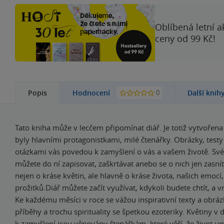
Oblíbená letní a
ceny od 99 Kč!
0
Popis
Hodnocení
Další knih
Tato kniha může v lecčem připomínat diář. Je totiž vytvořena
byly hlavními protagonistkami, milé čtenářky. Obrázky, testy 
otázkami vás povedou k zamyšlení o vás a vašem životě. Své
můžete do ní zapisovat, zaškrtávat anebo se o nich jen zasnít
nejen o kráse květin, ale hlavně o kráse života, našich emocí,
prožitků.Diář můžete začít využívat, kdykoli budete chtít, a 
Ke každému měsíci v roce se vážou inspirativní texty a obráz
příběhy a trochu spirituality se špetkou ezoteriky. Květiny v d
k zamyšlení jsou věnovány čtenářkám, které věří, že život u