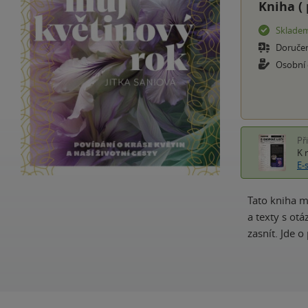
Kniha (
Sklade
Doruče
Osobní
Př
K 
E-
Tato kniha m
a texty s ot
zasnít. Jde o