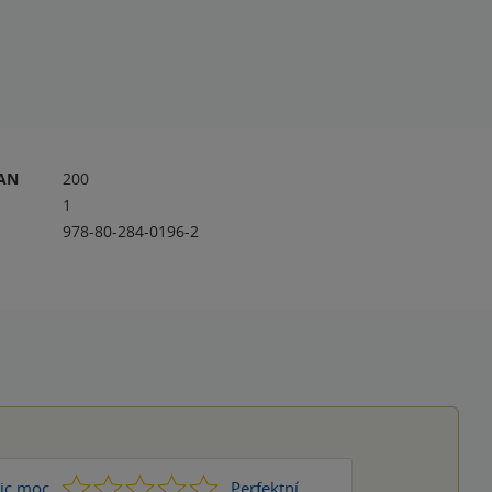
RAN
200
1
978-80-284-0196-2
1
2
3
4
5
ic moc
Perfektní