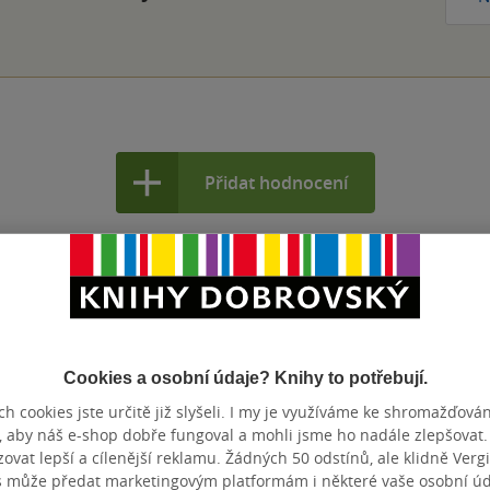
Přidat hodnocení
Cookies a osobní údaje? Knihy to potřebují.
h cookies jste určitě již slyšeli. I my je využíváme ke shromažďován
, aby náš e-shop dobře fungoval a mohli jsme ho nadále zlepšovat
vat lepší a cílenější reklamu. Žádných 50 odstínů, ale klidně Vergil
s může předat marketingovým platformám i některé vaše osobní úda