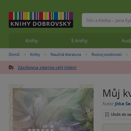
Vyhledávání
Knihy
E-knihy
Aud
Nacházíte
Domů
Knihy
Naučná literatura
Rozvoj osobnosti
»
»
»
se
zde:
Zásilkovna zdarma celý týden!
Můj k
Autor
Jitka S
Uložit do 