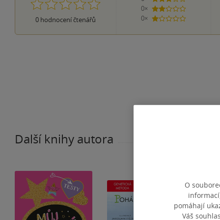
0×
2 hvězdičky
0×
0
hodnocení čtenářů
1 hvezdička
Další knihy autora
O souborec
informací
pomáhají ukazo
Váš souhla