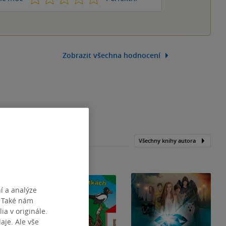
Zobrazit všechna hodnocení
Všechny knihy autora
í a analýze
. Také nám
ia v originále.
je. Ale vše