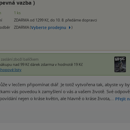
pevná vazba
)
m
1 ks
ní
ZDARMA od 1299 Kč, do 10. 8. předáme dopravci
Vyberte prodejnu
 odběr
ZDARMA (
)
i zaslání zboží balíčkem
nákupu nad 99 Kč
dárek zdarma
v hodnotě 19 Kč
shopové listy
ůže v lecčem připomínat diář. Je totiž vytvořena tak, abyste vy by
ázkami vás povedou k zamyšlení o vás a vašem životě. Své odpověd
 povídání nejen o kráse květin, ale hlavně o kráse života,…
Přejít 