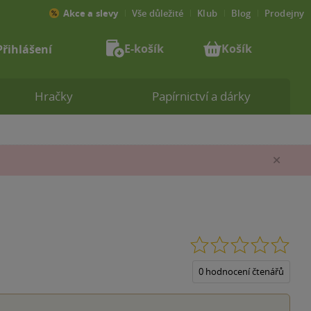
Akce a slevy
Vše důležité
Klub
Blog
Prodejny
E-košík
Košík
Přihlášení
Hračky
Papírnictví a dárky
Zav
0.0
z
5
0 hodnocení čtenářů
hvěz