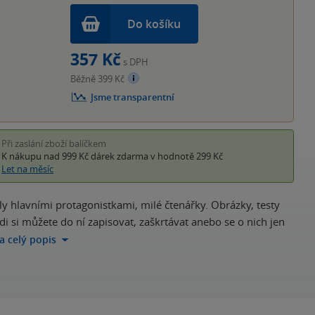
Do košíku
357 Kč
s DPH
Běžně 399 Kč
Jsme transparentní
Při zaslání zboží balíčkem
K nákupu nad 999 Kč
dárek zdarma
v hodnotě 299 Kč
Let na měsíc
ly hlavními protagonistkami, milé čtenářky. Obrázky, testy
i si můžete do ní zapisovat, zaškrtávat anebo se o nich jen
na celý popis