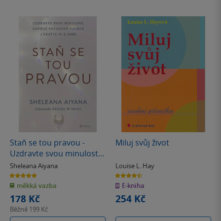
Staň se tou pravou -
Miluj svůj život
Uzdravte svou minulost,
změňte vztahové vzorce a
Sheleana Aiyana
Louise L. Hay
vraťte se k sobě
5.0
4.5
z
z
měkká vazba
E-kniha
5
5
hvězdiček
hvězdiček
178 Kč
254 Kč
Běžně
199 Kč