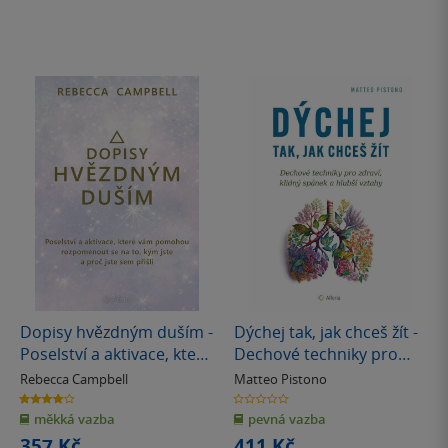
Dopisy hvězdným duším -
Dýchej tak, jak chceš žít -
Poselství a aktivace, které
Dechové techniky pro
vám pomohou
zdraví, klidný spánek a
Rebecca Campbell
Matteo Pistono
rozpomenout se na to,
hlubší vztahy
4.0
0.0
z
z
kým jste a proč jste sem
měkká vazba
pevná vazba
5
5
hvězdiček
hvězdiček
přišli
357 Kč
411 Kč