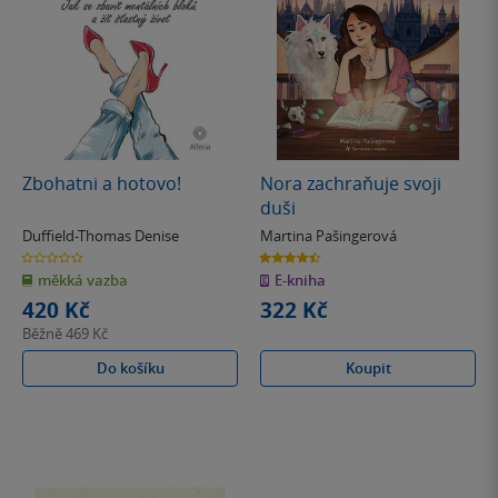
Zbohatni a hotovo!
Nora zachraňuje svoji
duši
Duffield-Thomas Denise
Martina Pašingerová
0.0
4.5
z
z
měkká vazba
E-kniha
5
5
hvězdiček
hvězdiček
420 Kč
322 Kč
Běžně
469 Kč
Do košíku
Koupit