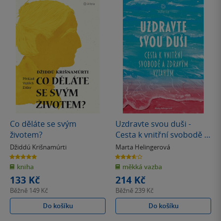
Co děláte se svým
Uzdravte svou duši -
životem?
Cesta k vnitřní svobodě a
zdravým vztahům
Džiddú Krišnamúrti
Marta Helingerová
5.0
3.6
z
z
kniha
měkká vazba
5
5
hvězdiček
hvězdiček
133 Kč
214 Kč
Běžně
149 Kč
Běžně
239 Kč
Do košíku
Do košíku