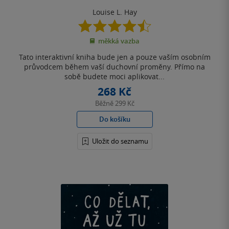
Louise L. Hay
4.5
z
měkká vazba
5
hvězdiček
Tato interaktivní kniha bude jen a pouze vaším osobním
průvodcem během vaší duchovní proměny. Přímo na
sobě budete moci aplikovat...
268 Kč
Běžně
299 Kč
Do košíku
Uložit do seznamu