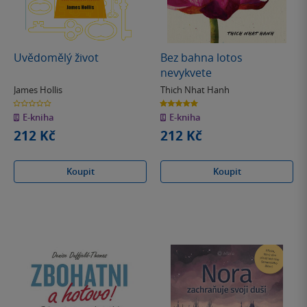
Uvědomělý život
Bez bahna lotos
nevykvete
James Hollis
Thich Nhat Hanh
0.0
5.0
z
z
E-kniha
E-kniha
5
5
hvězdiček
hvězdiček
212 Kč
212 Kč
Koupit
Koupit