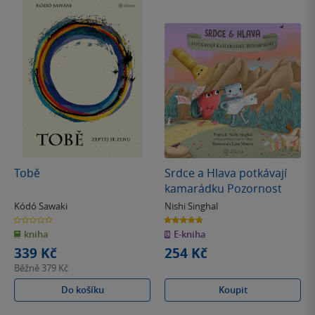
Tobě
Srdce a Hlava potkávají
kamarádku Pozornost
Kódó Sawaki
Nishi Singhal
0.0
5.0
z
z
kniha
E-kniha
5
5
hvězdiček
hvězdiček
339 Kč
254 Kč
Běžně
379 Kč
Do košíku
Koupit