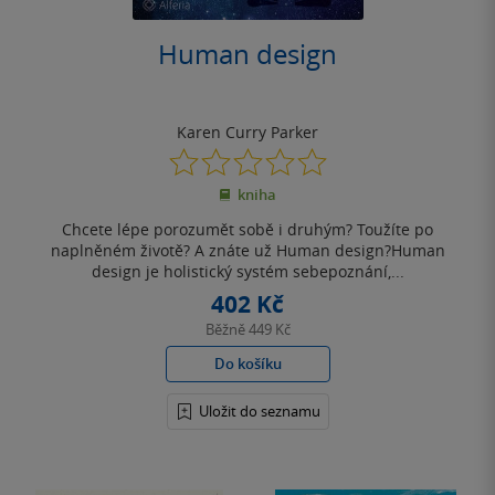
Human design
Karen Curry Parker
0.0
z
kniha
5
hvězdiček
Chcete lépe porozumět sobě i druhým? Toužíte po
naplněném životě? A znáte už Human design?Human
design je holistický systém sebepoznání,...
402 Kč
Běžně
449 Kč
Do košíku
Uložit do seznamu