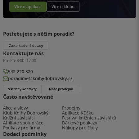
Více o aplikaci
Více o klubu
Potřebujete s něčím poradit?
Často kladené dotazy
Kontaktujte nás
Po–Pá:
8:00–17:00
542 220 320
poradime@knihydobrovsky.cz
Všechny kontakty
Naše prodejny
Často navštěvované
Akce a slevy
Prodejny
Klub Knihy Dobrovský
Aplikace KDčko
Knižní závisláci
Festival knižních závisláků
Affiliate spolupráce
Dárkové poukazy
Poukazy pro firmy
Nákupy pro školy
Dodací podmínky