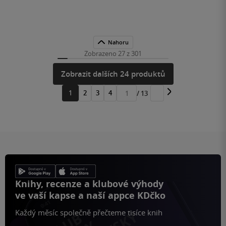
Nahoru
Zobrazeno 27 z 301
Zobrazit dalších 24 produktů
1
2
3
4
/ 13
Přejít
na
stránku
Knihy, recenze a klubové výhody
ve vaší kapse a naší appce KDčko
Každý měsíc společně přečteme tisíce knih