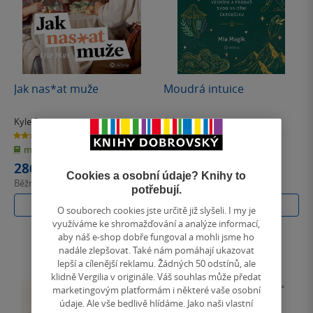
Jak nas*at muže
Moudrá intuice
Kyle Prue
Alferia
2.0
5.0
z
z
měkká vazba
měkká vazba
5
5
hvězdiček
hvězdiček
286 Kč
402 Kč
Cookies a osobní údaje? Knihy to
Běžně
319 Kč
Běžně
449 Kč
potřebují.
Do košíku
Do košíku
O souborech cookies jste určitě již slyšeli. I my je
využíváme ke shromažďování a analýze informací,
aby náš e-shop dobře fungoval a mohli jsme ho
nadále zlepšovat. Také nám pomáhají ukazovat
lepší a cílenější reklamu. Žádných 50 odstínů, ale
klidně Vergilia v originále. Váš souhlas může předat
marketingovým platformám i některé vaše osobní
údaje. Ale vše bedlivě hlídáme. Jako naši vlastní