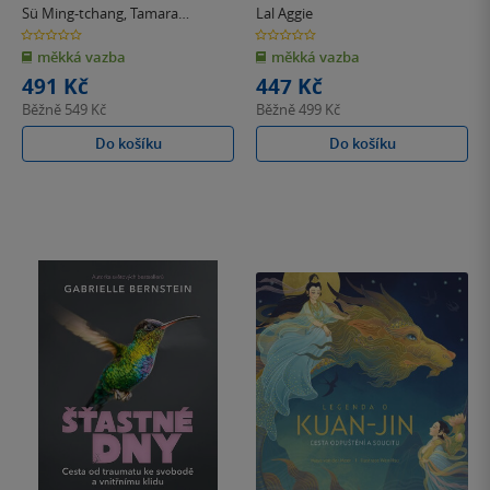
Sü Ming-tchang
,
Tamara
Lal Aggie
Martynovová
0.0
0.0
z
z
měkká vazba
měkká vazba
5
5
hvězdiček
hvězdiček
491 Kč
447 Kč
Běžně
549 Kč
Běžně
499 Kč
Do košíku
Do košíku