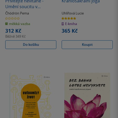
Přivítejte nevítané -
Kraniosakrální jóga
Umění soucitu v
bezcitném světě
Čhödrön Pema
Uhlířová Lucie
0.0
5.0
z
z
měkká vazba
E-kniha
5
5
hvězdiček
hvězdiček
312 Kč
365 Kč
Běžně
349 Kč
Do košíku
Koupit