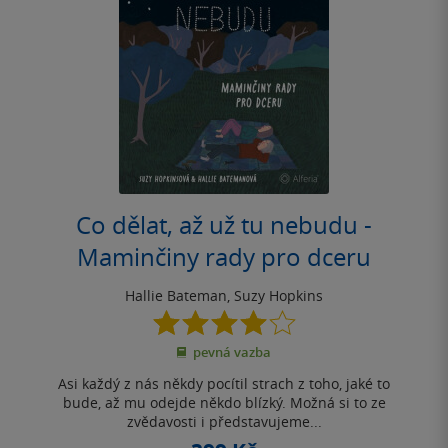
Co dělat, až už tu nebudu -
Maminčiny rady pro dceru
Hallie Bateman
,
Suzy Hopkins
4.0
z
pevná vazba
5
hvězdiček
Asi každý z nás někdy pocítil strach z toho, jaké to
bude, až mu odejde někdo blízký. Možná si to ze
zvědavosti i představujeme...