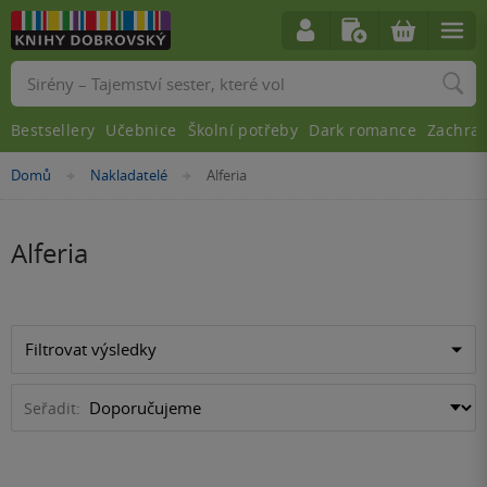
Vyhledávání
Bestsellery
Učebnice
Školní potřeby
Dark romance
Zachra
Nacházíte
Domů
Nakladatelé
Alferia
»
»
se
zde:
Alferia
Filtrovat výsledky
Seřadit: