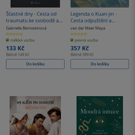
Šťastné dny - Cesta od
Legenda o Kuan-jin -
traumatu ke svobodě a
Cesta odpuštění a
vnitřnímu klidu
soucitu
Gabrielle Bernsteinová
van der Meer Maya
0.0
0.0
z
z
měkká vazba
pevná vazba
5
5
hvězdiček
hvězdiček
133 Kč
357 Kč
Běžně
149 Kč
Běžně
399 Kč
Do košíku
Do košíku