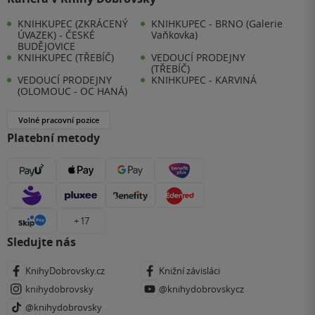
KNIHKUPEC (ZKRÁCENÝ
KNIHKUPEC - BRNO (Galerie
ÚVAZEK) - ČESKÉ
Vaňkovka)
BUDĚJOVICE
KNIHKUPEC (TŘEBÍČ)
VEDOUCÍ PRODEJNY
(TŘEBÍČ)
VEDOUCÍ PRODEJNY
KNIHKUPEC - KARVINÁ
(OLOMOUC - OC HANÁ)
Volné pracovní pozice
Platební metody
+ 17
Sledujte nás
KnihyDobrovsky.cz
Knižní závisláci
knihydobrovsky
@knihydobrovskycz
@knihydobrovsky