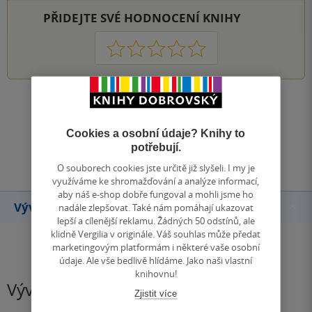
PŘIDEJTE SVÉ HODNOCENÍ KNIHY
1
2
3
4
5
Zobrazit všechna hodnocení
Cookies a osobní údaje? Knihy to
Přidat hodnocení
potřebují.
O souborech cookies jste určitě již slyšeli. I my je
využíváme ke shromažďování a analýze informací,
aby náš e-shop dobře fungoval a mohli jsme ho
Vývoj ceny
nadále zlepšovat. Také nám pomáhají ukazovat
lepší a cílenější reklamu. Žádných 50 odstínů, ale
klidně Vergilia v originále. Váš souhlas může předat
marketingovým platformám i některé vaše osobní
údaje. Ale vše bedlivě hlídáme. Jako naši vlastní
knihovnu!
Vývoj ceny
Zjistit více