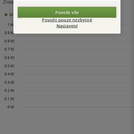
Získejte přehled o vývoji ceny za posledních 60 dní.
Povolit vše
0 Kč
Maloobchodní cena
Minimální prodejní cena:
Povolit pouze nezbytné
Nastavení