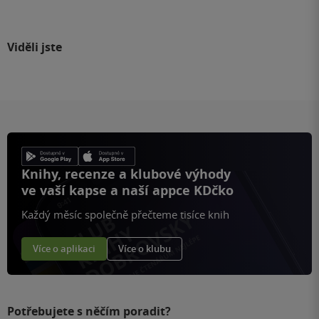
Viděli jste
Knihy, recenze a klubové výhody
ve vaší kapse a naší appce KDčko
Každý měsíc společně přečteme tisíce knih
Více o aplikaci
Více o klubu
Potřebujete s něčím poradit?