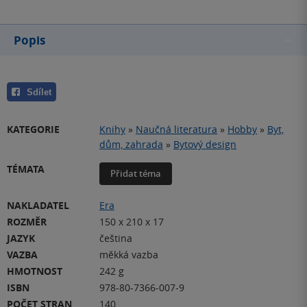
Popis
Sdílet
KATEGORIE
Knihy
»
Naučná literatura
»
Hobby
»
Byt,
dům, zahrada
»
Bytový design
TÉMATA
Přidat téma
NAKLADATEL
Era
ROZMĚR
150 x 210 x 17
JAZYK
čeština
VAZBA
měkká vazba
HMOTNOST
242 g
ISBN
978-80-7366-007-9
POČET STRAN
140