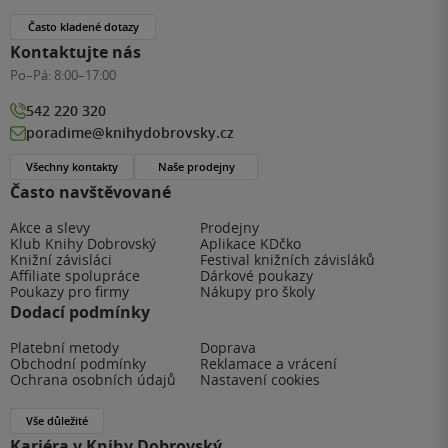
Často kladené dotazy
Kontaktujte nás
Po–Pá:
8:00–17:00
542 220 320
poradime@knihydobrovsky.cz
Všechny kontakty
Naše prodejny
Často navštěvované
Akce a slevy
Prodejny
Klub Knihy Dobrovský
Aplikace KDčko
Knižní závisláci
Festival knižních závisláků
Affiliate spolupráce
Dárkové poukazy
Poukazy pro firmy
Nákupy pro školy
Dodací podmínky
Platební metody
Doprava
Obchodní podmínky
Reklamace a vrácení
Ochrana osobních údajů
Nastavení cookies
Vše důležité
Kariéra v Knihy Dobrovský