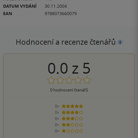
DATUM VYDÁNÍ
30.11.2004
EAN
9788073660079
Hodnocení a recenze čtenářů
0.0
z
5
0
hodnocení čtenářů
0×
5 hvězdiček
0×
4 hvězdičky
0×
3 hvězdičky
0×
2 hvězdičky
0×
1 hvezdička