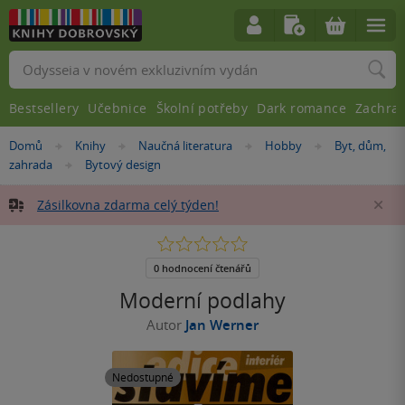
Vyhledávání
Bestsellery
Učebnice
Školní potřeby
Dark romance
Zachra
Nacházíte
Domů
Knihy
Naučná literatura
Hobby
Byt, dům,
»
»
»
»
se
zahrada
Bytový design
»
zde:
Zásilkovna zdarma celý týden!
Za
0.0
z
5
0 hodnocení čtenářů
hvězdiček
Moderní podlahy
Autor
Jan Werner
Nedostupné