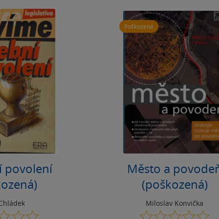
Poškozené
í povolení
Město a povode
kozená)
(poškozená)
 Chládek
Miloslav Konvička
0.0
0.0