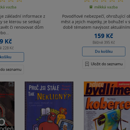
z
z
ká vazba
měkká vazba
5
5
hvězdiček
hvězdiček
je základní informace z
Povodňové nebezpečí, ohrožující o
y se kterou se setkají
měst a jejich majetky, je bohužel v
stavět či renovovat dům
době tématem navýsost aktuálním.
bo...
159 Kč
9 Kč
Běžně
395 Kč
ně
228 Kč
Do košíku
košíku
Uložit do seznamu
t do seznamu