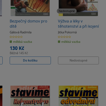
Nedostupné
Bezpečný domov pro
Výživa a léky v
dítě
těhotenství a při kojení
Gálová Radmila
Jitka Pokorná
0.0
0.0
z
z
měkká vazba
měkká vazba
5
5
hvězdiček
hvězdiček
130 Kč
Běžně
145 Kč
Do košíku
Nedostupné