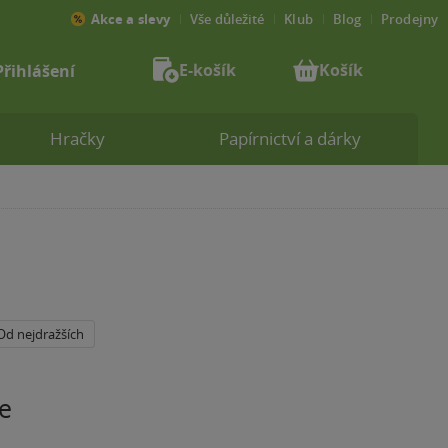
Akce a slevy
Vše důležité
Klub
Blog
Prodejny
E-košík
Košík
Přihlášení
Hračky
Papírnictví a dárky
Od nejdražších
e