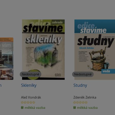
Nedostupné
Nedostupné
m
Skleníky
Studny
Aleš Vondrák
Zdeněk Zelinka
0.0
0.0
z
z
měkká vazba
měkká vazba
5
5
hvězdiček
hvězdiček