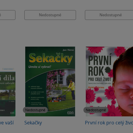
é
Nedostupné
Nedostupné
Nedostupné
Nedostupné
ve vaší
Sekačky
První rok pro celý živ