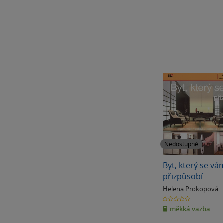
Nedostupné
Byt, který se vá
přizpůsobí
Helena Prokopová
0.0
z
měkká vazba
5
hvězdiček