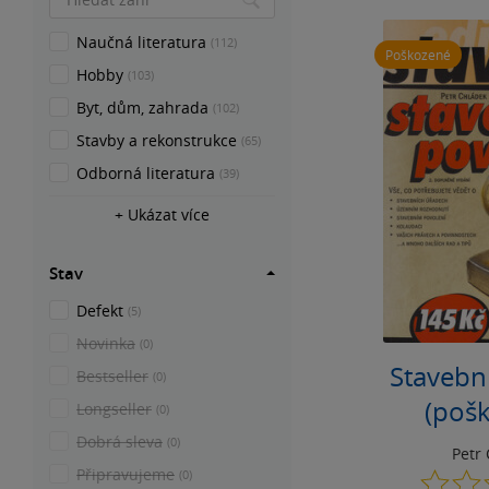
Naučná literatura
(112)
Poškozené
Hobby
(103)
Byt, dům, zahrada
(102)
Stavby a rekonstrukce
(65)
Odborná literatura
(39)
+ Ukázat více
Stav
Defekt
(5)
Novinka
(0)
Stavebn
Bestseller
(0)
(poš
Longseller
(0)
Dobrá sleva
(0)
Petr
Připravujeme
(0)