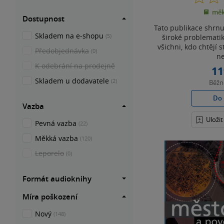
měk
Dostupnost
Tato publikace shrnu
Skladem na e-shopu
(5)
široké problematik
všichni, kdo chtějí 
Předobjednávka
(0)
ne
K odebrání na prodejně
11
Skladem u dodavatele
(2)
Běž
Do 
Vazba
Uloži
Pevná vazba
(22)
Měkká vazba
(120)
Leporelo
(0)
Formát audioknihy
Míra poškození
Nový
(148)