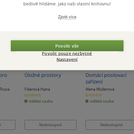
bedlivě hlídáme. Jako naši vlastní knihovnu!
Zjistit více
Povolit vše
Povolit pouze nezbytné
Nastavení
Nedostupné
Nedostupné
 pro
Úložné prostory
Domácí posilovací
zařízení
 Truxa
Fišerová Hana
Alena Müllerová
0.0
0.0
z
z
měkká vazba
měkká vazba
5
5
hvězdiček
hvězdiček
é
Nedostupné
Nedostupné