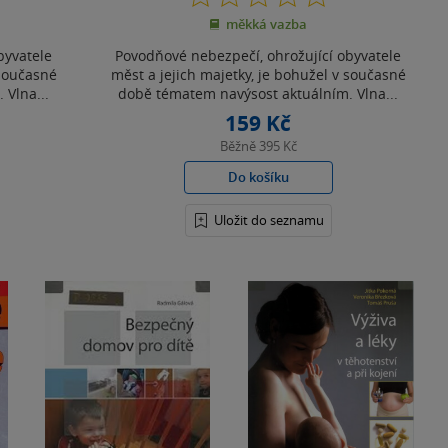
z
měkká vazba
5
hvězdiček
byvatele
Povodňové nebezpečí, ohrožující obyvatele
 současné
měst a jejich majetky, je bohužel v současné
 Vlna...
době tématem navýsost aktuálním. Vlna...
159 Kč
Běžně
395 Kč
Do košíku
Uložit do seznamu