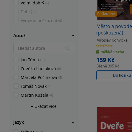
Velmi dobrý
(5)
Dobrý
(0)
Poškozené
Výrazné poškození
(0)
Město a povod
(poškozená)
Autoři
Miloslav Konvička
0.0
z
měkká vazba
5
hvězdiček
159 Kč
Jan Tůma
(10)
Běžně
395 Kč
Zdeňka Lhotáková
(6)
Do košíku
Marcela Počinková
(5)
Tomáš Novák
(4)
Martin Kužela
(4)
+ Ukázat více
Jazyk