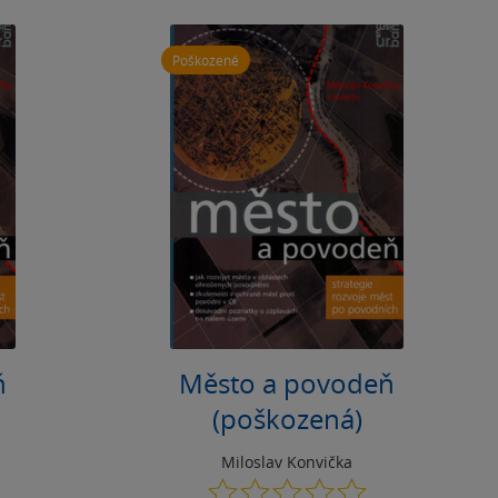
Poškozené
ň
Město a povodeň
(poškozená)
Miloslav Konvička
0.0