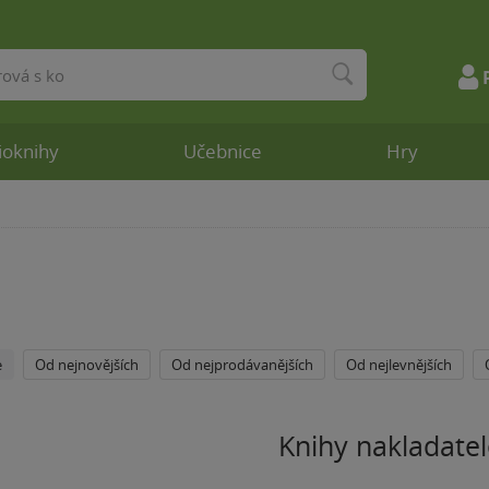
ioknihy
Učebnice
Hry
e
Od nejnovějších
Od nejprodávanějších
Od nejlevnějších
Knihy nakladatel