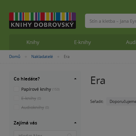
Vyhledávání
Knihy
E-knihy
Aud
Nacházíte
Domů
Nakladatelé
Era
»
»
se
zde:
Era
Co hledáte?
Papírové knihy
(153)
E-knihy
(0)
Doporučujem
Seřadit:
Audioknihy
(0)
Zajímá vás