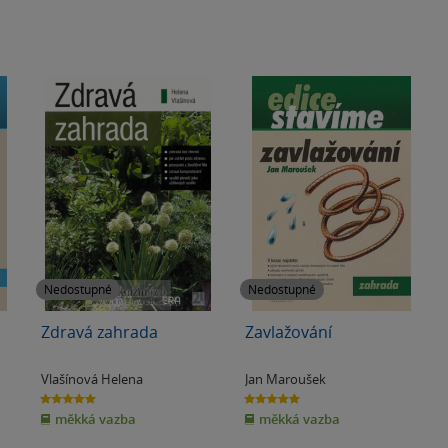
Nedostupné
Nedostupné
Zdravá zahrada
Zavlažování
Vlašínová Helena
Jan Maroušek
5.0
5.0
z
z
měkká vazba
měkká vazba
5
5
hvězdiček
hvězdiček