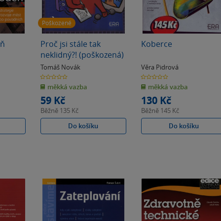
Poškozené
eň
Proč jsi stále tak
Koberce
neklidný?! (poškozená)
Tomáš Novák
Věra Pidrová
0.0
0.0
z
z
měkká vazba
měkká vazba
5
5
hvězdiček
hvězdiček
59 Kč
130 Kč
Běžně
135 Kč
Běžně
145 Kč
Do košíku
Do košíku