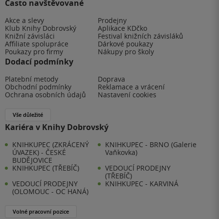
Často navštěvované
Akce a slevy
Prodejny
Klub Knihy Dobrovský
Aplikace KDčko
Knižní závisláci
Festival knižních závisláků
Affiliate spolupráce
Dárkové poukazy
Poukazy pro firmy
Nákupy pro školy
Dodací podmínky
Platební metody
Doprava
Obchodní podmínky
Reklamace a vrácení
Ochrana osobních údajů
Nastavení cookies
Vše důležité
Kariéra v Knihy Dobrovský
KNIHKUPEC (ZKRÁCENÝ
KNIHKUPEC - BRNO (Galerie
ÚVAZEK) - ČESKÉ
Vaňkovka)
BUDĚJOVICE
KNIHKUPEC (TŘEBÍČ)
VEDOUCÍ PRODEJNY
(TŘEBÍČ)
VEDOUCÍ PRODEJNY
KNIHKUPEC - KARVINÁ
(OLOMOUC - OC HANÁ)
Volné pracovní pozice