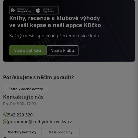
Knihy, recenze a klubové výhody
ve vaší kapse a naší appce KDčko
Každý měsíc společně přečteme tisíce knih
Více o aplikaci
Více o klubu
Potřebujete s něčím poradit?
Často kladené dotazy
Kontaktujte nás
Po–Pá:
8:00–17:00
542 220 320
poradime@knihydobrovsky.cz
Všechny kontakty
Naše prodejny