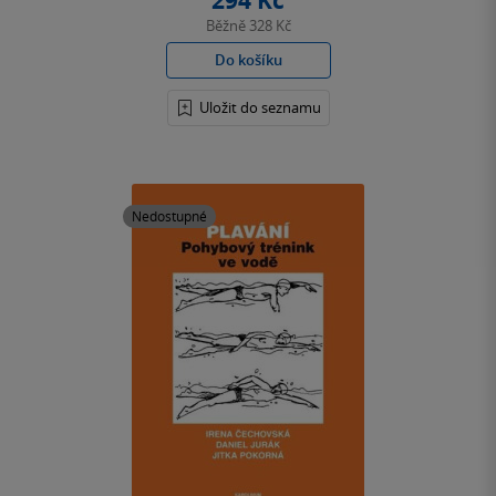
294 Kč
Běžně
328 Kč
Do košíku
Uložit do seznamu
Nedostupné