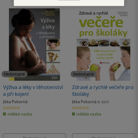
Nedostupné
Nedostupné
Výživa a léky v těhotenství
Zdravé a rychlé večeře pro
a při kojení
školáky
Jitka Pokorná
Jitka Pokorná
& další
0.0
0.0
z
z
měkká vazba
měkká vazba
5
5
hvězdiček
hvězdiček