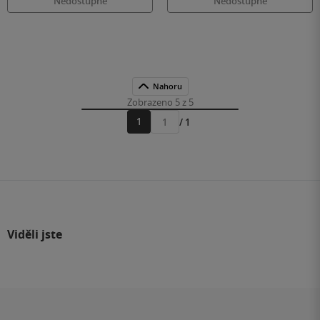
Nedostupné
Nedostupné
Nahoru
Zobrazeno 5 z 5
1
/ 1
Přejít
na
stránku
Viděli jste