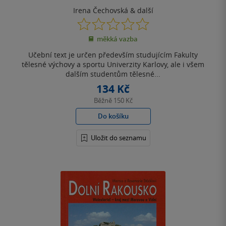
Irena Čechovská
& další
0.0
z
měkká vazba
5
hvězdiček
Učební text je určen především studujícím Fakulty
tělesné výchovy a sportu Univerzity Karlovy, ale i všem
dalším studentům tělesné...
134 Kč
Běžně
150 Kč
Do košíku
Uložit do seznamu