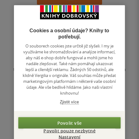
Plavání
Cookies a osobní údaje? Knihy to
Irena Čechovská
& další
potřebují.
0.0
O souborech cookies jste určitě již slyšeli. I my je
z
využíváme ke shromažďování a analýze informací,
měkká vazba
5
aby náš e-shop dobře fungoval a mohli jsme ho
hvězdiček
Učební text je určen především studujícím Fakulty
nadále zlepšovat. Také nám pomáhají ukazovat
tělesné výchovy a sportu Univerzity Karlovy, ale i všem
lepší a cílenější reklamu. Žádných 50 odstínů, ale
dalším studentům tělesné...
klidně Vergilia v originále. Váš souhlas může předat
marketingovým platformám i některé vaše osobní
údaje. Ale vše bedlivě hlídáme. Jako naši vlastní
knihovnu!
Nedostupné
Zjistit více
Uložit do seznamu
Povolit vše
Povolit pouze nezbytné
Nastavení