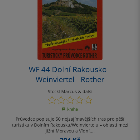
WF 44 Dolní Rakousko -
Weinviertel - Rother
Stöckl Marcus
& další
0.0
z
kniha
5
hvězdiček
Průvodce popisuje 50 nejzajímavějších tras pro pěší
turistiku v Dolním Rakousku/Wein­viertelu – oblasti mezi
jižní Moravou a Vídní....