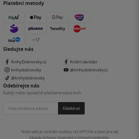
Platební metody
+ 17
Sledujte nás
KnihyDobrovsky.cz
Knižní závisláci
knihydobrovsky
@knihydobrovskycz
@knihydobrovsky
Odebírejte nás
Každý měsíc společně přečteme tisíce knih
Odebírat
Tento web je chráněn službou reCAPTCHA a platí pro něj
Zásady ochrany soukromí
a
Smluvní podmínky
.