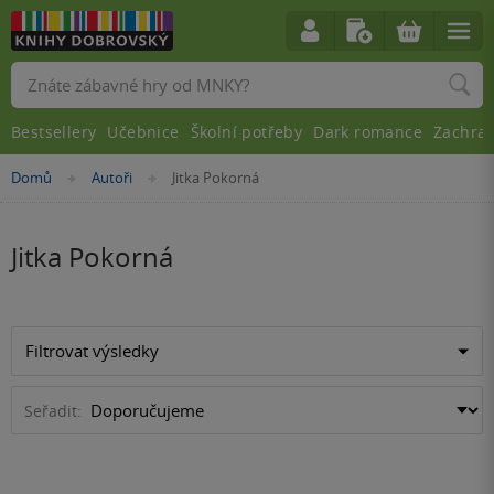
Vyhledávání
Bestsellery
Učebnice
Školní potřeby
Dark romance
Zachra
Nacházíte
Domů
Autoři
Jitka Pokorná
»
»
se
zde:
Jitka Pokorná
Filtrovat výsledky
Seřadit: