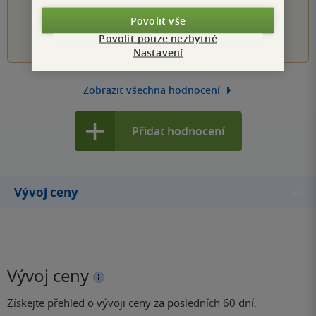
PŘIDEJTE SVÉ HODNOCENÍ KNIHY
Povolit vše
1
2
3
4
5
Povolit pouze nezbytné
Nastavení
Zobrazit všechna hodnocení
Přidat hodnocení
Vývoj ceny
Vývoj ceny
Získejte přehled o vývoji ceny za posledních 60 dní.