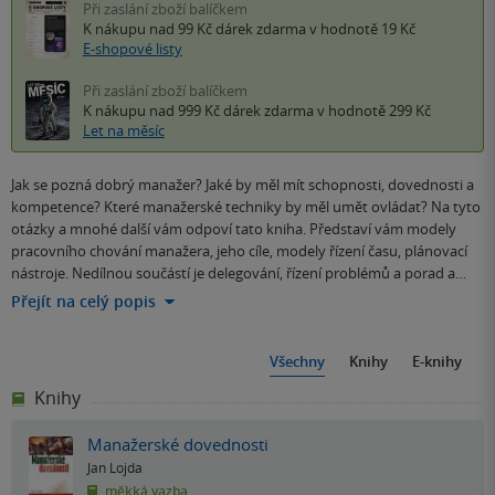
Při zaslání zboží balíčkem
K nákupu nad 99 Kč
dárek zdarma
v hodnotě 19 Kč
E-shopové listy
Při zaslání zboží balíčkem
K nákupu nad 999 Kč
dárek zdarma
v hodnotě 299 Kč
Let na měsíc
Jak se pozná dobrý manažer? Jaké by měl mít schopnosti, dovednosti a
kompetence? Které manažerské techniky by měl umět ovládat? Na tyto
otázky a mnohé další vám odpoví tato kniha. Představí vám modely
pracovního chování manažera, jeho cíle, modely řízení času, plánovací
nástroje. Nedílnou součástí je delegování, řízení problémů a porad a…
Přejít na celý popis
Všechny
Knihy
E-knihy
Knihy
Manažerské dovednosti
Jan Lojda
měkká vazba