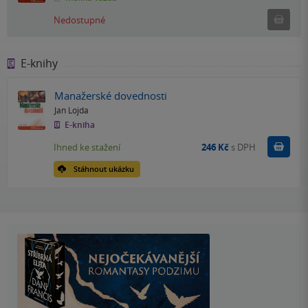
Ned
Nedostupné
E-knihy
Manažerské dovednosti
Jan Lojda
E-kniha
Koupit
Ihned ke stažení
246 Kč
s DPH
Stáhnout ukázku