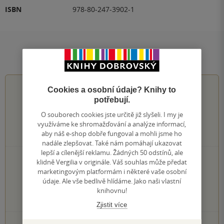
ISBN
978-80-247-3902-1
Hodnocení a recenze čtenářů
0.0
z
5
Cookies a osobní údaje? Knihy to
potřebují.
O souborech cookies jste určitě již slyšeli. I my je
využíváme ke shromažďování a analýze informací,
aby náš e-shop dobře fungoval a mohli jsme ho
0
hodnocení čtenářů
nadále zlepšovat. Také nám pomáhají ukazovat
lepší a cílenější reklamu. Žádných 50 odstínů, ale
0×
5 hvězdiček
klidně Vergilia v originále. Váš souhlas může předat
0×
marketingovým platformám i některé vaše osobní
4 hvězdičky
0×
údaje. Ale vše bedlivě hlídáme. Jako naši vlastní
3 hvězdičky
0×
knihovnu!
2 hvězdičky
0×
1 hvezdička
Zjistit více