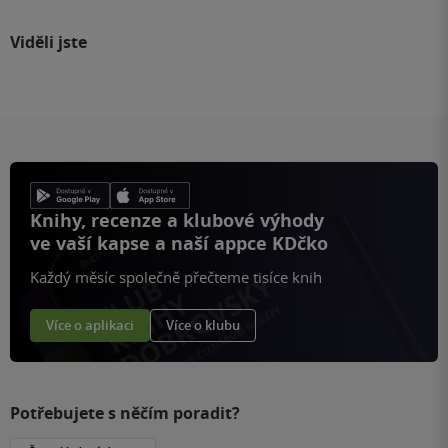
Viděli jste
Knihy, recenze a klubové výhody
ve vaší kapse a naší appce KDčko
Každý měsíc společně přečteme tisíce knih
Více o aplikaci
Více o klubu
Potřebujete s něčím poradit?