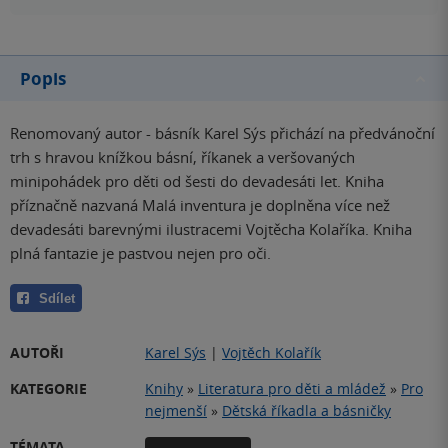
Popis
Renomovaný autor - básník Karel Sýs přichází na předvánoční
trh s hravou knížkou básní, říkanek a veršovaných
minipohádek pro děti od šesti do devadesáti let. Kniha
příznačně nazvaná Malá inventura je doplněna více než
devadesáti barevnými ilustracemi Vojtěcha Kolaříka. Kniha
plná fantazie je pastvou nejen pro oči.
Sdílet
AUTOŘI
Karel Sýs
|
Vojtěch Kolařík
KATEGORIE
Knihy
»
Literatura pro děti a mládež
»
Pro
nejmenší
»
Dětská říkadla a básničky
TÉMATA