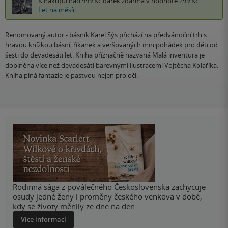
K nákupu nad 999 Kč
dárek zdarma
v hodnotě 299 Kč
Let na měsíc
Renomovaný autor - básník Karel Sýs přichází na předvánoční trh s
hravou knížkou básní, říkanek a veršovaných minipohádek pro děti od
šesti do devadesáti let. Kniha příznačně nazvaná Malá inventura je
doplněna více než devadesáti barevnými ilustracemi Vojtěcha Kolaříka.
Kniha plná fantazie je pastvou nejen pro oči.
Rodinná sága z poválečného Československa zachycuje
osudy jedné ženy i proměny českého venkova v době,
kdy se životy měnily ze dne na den.
Více informací