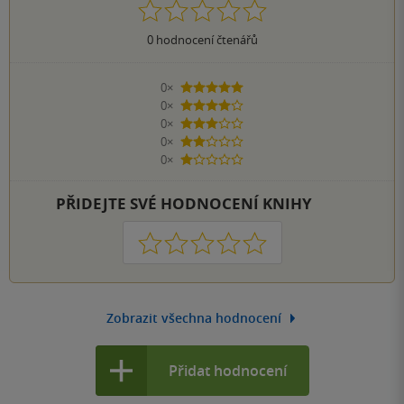
0
hodnocení čtenářů
0×
5 hvězdiček
0×
4 hvězdičky
0×
3 hvězdičky
0×
2 hvězdičky
0×
1 hvezdička
PŘIDEJTE SVÉ HODNOCENÍ KNIHY
1
2
3
4
5
Zobrazit všechna hodnocení
Přidat hodnocení