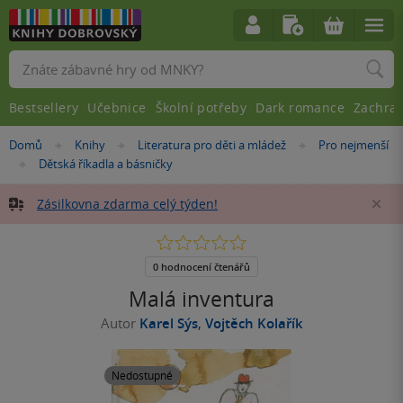
Vyhledávání
Bestsellery
Učebnice
Školní potřeby
Dark romance
Zachra
Nacházíte
Domů
Knihy
Literatura pro děti a mládež
Pro nejmenší
»
»
»
se
Dětská říkadla a básničky
»
zde:
Zásilkovna zdarma celý týden!
Za
0.0
z
5
0 hodnocení čtenářů
hvězdiček
Malá inventura
Autor
Karel Sýs
,
Vojtěch Kolařík
Nedostupné