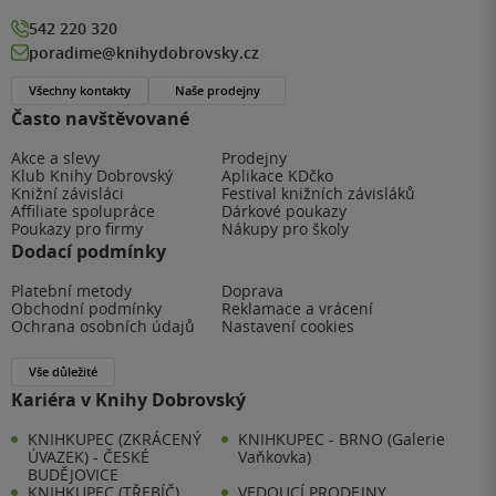
542 220 320
poradime@knihydobrovsky.cz
Všechny kontakty
Naše prodejny
Často navštěvované
Akce a slevy
Prodejny
Klub Knihy Dobrovský
Aplikace KDčko
Knižní závisláci
Festival knižních závisláků
Affiliate spolupráce
Dárkové poukazy
Poukazy pro firmy
Nákupy pro školy
Dodací podmínky
Platební metody
Doprava
Obchodní podmínky
Reklamace a vrácení
Ochrana osobních údajů
Nastavení cookies
Vše důležité
Kariéra v Knihy Dobrovský
KNIHKUPEC (ZKRÁCENÝ
KNIHKUPEC - BRNO (Galerie
ÚVAZEK) - ČESKÉ
Vaňkovka)
BUDĚJOVICE
KNIHKUPEC (TŘEBÍČ)
VEDOUCÍ PRODEJNY