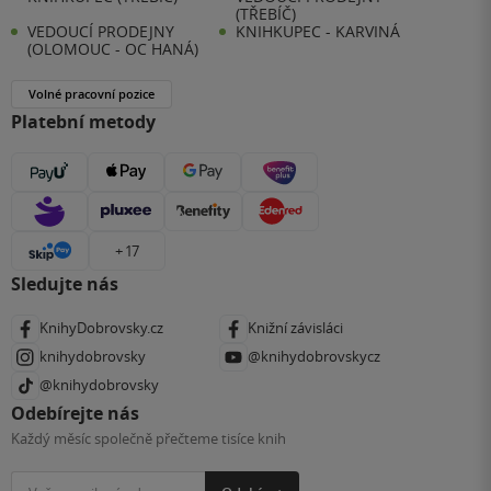
(TŘEBÍČ)
VEDOUCÍ PRODEJNY
KNIHKUPEC - KARVINÁ
(OLOMOUC - OC HANÁ)
Volné pracovní pozice
Platební metody
+ 17
Sledujte nás
KnihyDobrovsky.cz
Knižní závisláci
knihydobrovsky
@knihydobrovskycz
@knihydobrovsky
Odebírejte nás
Každý měsíc společně přečteme tisíce knih