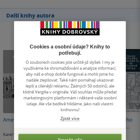
Další knihy autora
Cookies a osobní údaje? Knihy to
potřebují.
O souborech cookies jste určitě již slyšeli. I my je
využíváme ke shromažďování a analýze informací,
aby náš e-shop dobře fungoval a mohli jsme ho
nadále zlepšovat. Také nám pomáhají ukazovat
lepší a cílenější reklamu. Žádných 50 odstínů, ale
klidně Vergilia v originále. Váš souhlas může předat
marketingovým platformám i některé vaše osobní
údaje. Ale vše bedlivě hlídáme. Jako naši vlastní
knihovnu!
Zjistit více
Amerika
Neumannovy
Osudy dobrého
Poděbrady 1982
básníka K. za
studené války
Karel Sýs
,
Kamil Lhoták
Karel Sýs
Karel Sýs
& další
Povolit vše