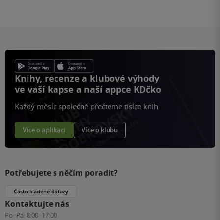
Knihy, recenze a klubové výhody
ve vaší kapse a naší appce KDčko
Každý měsíc společně přečteme tisíce knih
Více o aplikaci
Více o klubu
Potřebujete s něčím poradit?
Často kladené dotazy
Kontaktujte nás
Po–Pá:
8:00–17:00