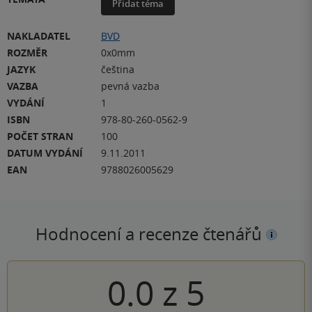
Přidat téma
NAKLADATEL
BVD
ROZMĚR
0x0mm
JAZYK
čeština
VAZBA
pevná vazba
VYDÁNÍ
1
ISBN
978-80-260-0562-9
POČET STRAN
100
DATUM VYDÁNÍ
9.11.2011
EAN
9788026005629
Hodnocení a recenze čtenářů
0.0
z
5