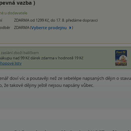
pevná vazba
)
é u dodavatele
ní
ZDARMA od 1299 Kč, do 17. 8. předáme dopravci
Vyberte prodejnu
 odběr
ZDARMA (
)
i zaslání zboží balíčkem
nákupu nad 99 Kč
dárek zdarma
v hodnotě 19 Kč
shopové listy
enář doví víc a poutavěji než ze sebelépe napsaných dějin o stavu 
o, že takové dějiny ještě nejsou napsány vůbec.