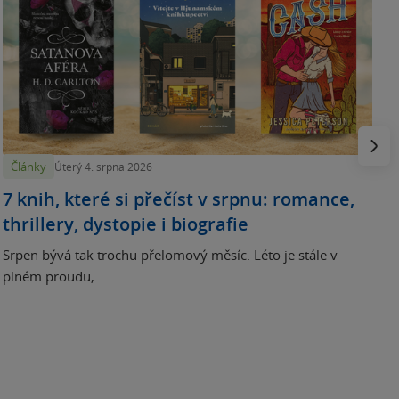
N
p
Násled
Články
Úterý 4. srpna 2026
7 knih, které si přečíst v srpnu: romance,
thrillery, dystopie i biografie
Srpen bývá tak trochu přelomový měsíc. Léto je stále v
plném proudu,...