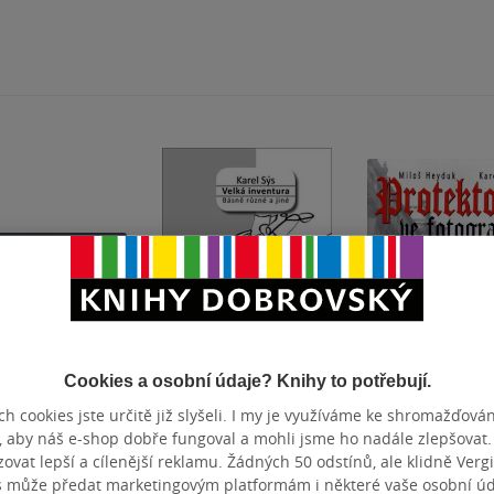
Cookies a osobní údaje? Knihy to potřebují.
h cookies jste určitě již slyšeli. I my je využíváme ke shromažďován
annovy
Velká inventura
Protektorát ve
, aby náš e-shop dobře fungoval a mohli jsme ho nadále zlepšovat
brady 1982
fotografiích
vat lepší a cílenější reklamu. Žádných 50 odstínů, ale klidně Vergil
ýs
Karel Sýs
Karel Sýs
,
Miloš He
& další
s může předat marketingovým platformám i některé vaše osobní úda