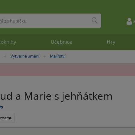
ioknihy
Učebnice
Hry
Výtvarné umění
Malířství
»
»
oud a Marie s jehňátkem
ýs
seznamu