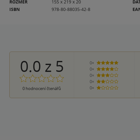
ROZMĚR
155 x 219 x 20
DA
ISBN
978-80-88035-42-8
EA
0.0
z
5
0×
5 hvězdiček
0×
4 hvězdičky
0×
3 hvězdičky
0×
2 hvězdičky
0×
0
hodnocení čtenářů
1 hvezdička