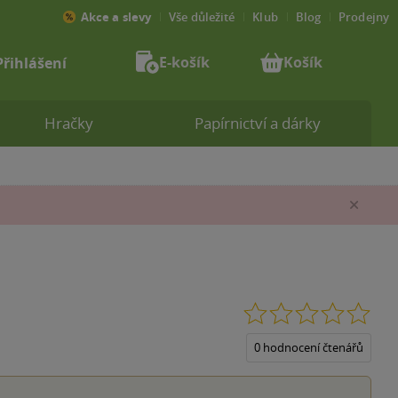
Akce a slevy
Vše důležité
Klub
Blog
Prodejny
E-košík
Košík
Přihlášení
Hračky
Papírnictví a dárky
Zav
0.0
z
5
0 hodnocení čtenářů
hvěz