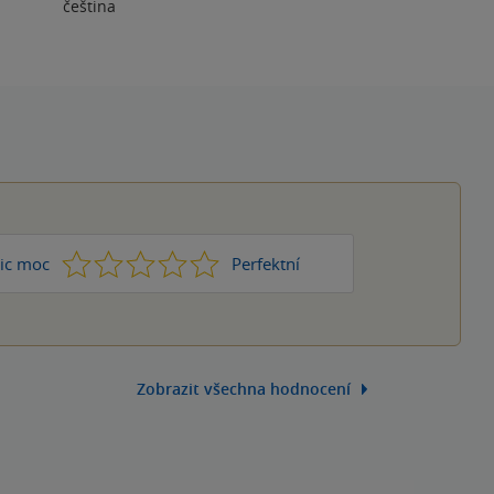
čeština
1
2
3
4
5
ic moc
Perfektní
Zobrazit všechna hodnocení