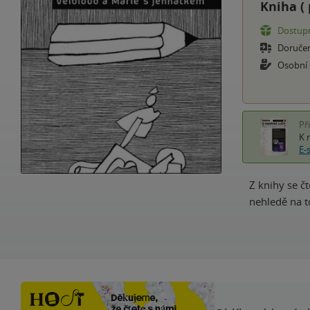
Kniha (
Dostupn
Doruče
Osobní
Př
K 
E-
Z knihy se čt
nehledě na t