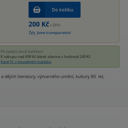
Do košíku
200 Kč
s DPH
Jsme transparentní
Při zaslání zboží balíčkem
K nákupu nad 699 Kč
dárek zdarma
v hodnotě 249 Kč
Karel IV. v kouzelném kukátku
a dějích literatury, výtvarného umění, kultury 80. let,