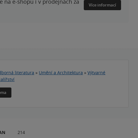
te na e-shopu i v prodejnách za
Více informací
borná literatura
»
Umění a Architektura
»
Výtvarné
alířství
téma
RAN
214