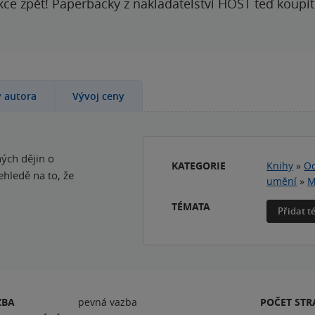
kce zpět! Paperbacky z nakladatelství HOST teď koupí
y autora
Vývoj ceny
ných dějin o
KATEGORIE
Knihy
»
Od
ehledě na to, že
umění
»
M
TÉMATA
Přidat 
ZBA
pevná vazba
POČET ST