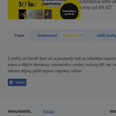
Oblíbená letní a
ceny od 99 Kč!
0
Popis
Hodnocení
Další knih
Z knihy se čtenář doví víc a poutavěji než ze sebelépe napsa
stavu a dějích literatury, výtvarného umění, kultury 80. let, n
takové dějiny ještě nejsou napsány vůbec.
Sdílet
NAKLADATEL
Futura
VA