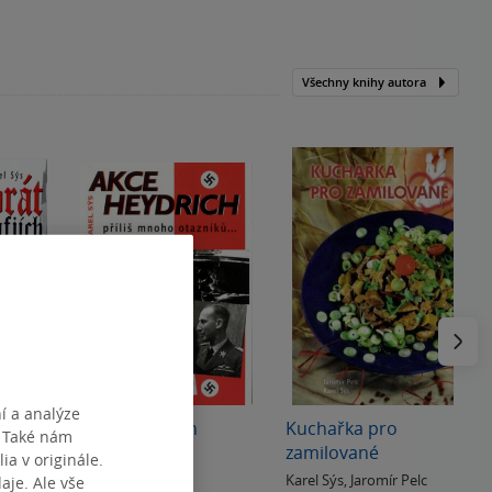
Všechny knihy autora
Následu
í a analýze
Akce Heydrich
Kuchařka pro
. Také nám
zamilované
ia v originále.
yduk
Karel Sýs
Karel Sýs
,
Jaromír Pelc
je. Ale vše