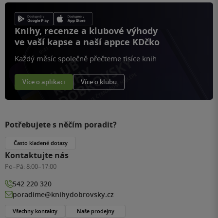
Knihy, recenze a klubové výhody
ve vaší kapse a naší appce KDčko
Každý měsíc společně přečteme tisíce knih
Více o aplikaci
Více o klubu
Potřebujete s něčím poradit?
Často kladené dotazy
Kontaktujte nás
Po–Pá:
8:00–17:00
542 220 320
poradime@knihydobrovsky.cz
Všechny kontakty
Naše prodejny