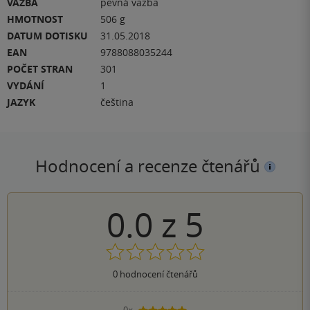
VAZBA
pevná vazba
HMOTNOST
506 g
DATUM DOTISKU
31.05.2018
EAN
9788088035244
POČET STRAN
301
VYDÁNÍ
1
JAZYK
čeština
Hodnocení a recenze čtenářů
0.0
z
5
0
hodnocení čtenářů