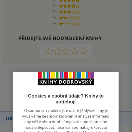
0×
5 hvězdiček
0×
4 hvězdičky
0×
3 hvězdičky
0×
2 hvězdičky
0×
1 hvezdička
PŘIDEJTE SVÉ HODNOCENÍ KNIHY
1
2
3
4
5
Zobrazit všechna hodnocení
Přidat hodnocení
Cookies a osobní údaje? Knihy to
potřebují.
O souborech cookies jste určitě již slyšeli. I my je
využíváme ke shromažďování a analýze informací,
Další knihy autora
aby náš e-shop dobře fungoval a mohli jsme ho
nadále zlepšovat. Také nám pomáhají ukazovat