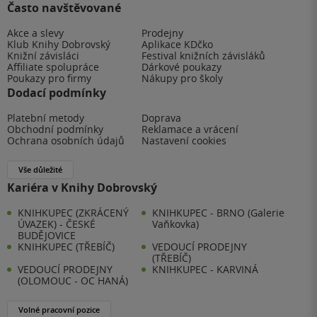
Často navštěvované
Akce a slevy
Prodejny
Klub Knihy Dobrovský
Aplikace KDčko
Knižní závisláci
Festival knižních závisláků
Affiliate spolupráce
Dárkové poukazy
Poukazy pro firmy
Nákupy pro školy
Dodací podmínky
Platební metody
Doprava
Obchodní podmínky
Reklamace a vrácení
Ochrana osobních údajů
Nastavení cookies
Vše důležité
Kariéra v Knihy Dobrovský
KNIHKUPEC (ZKRÁCENÝ
KNIHKUPEC - BRNO (Galerie
ÚVAZEK) - ČESKÉ
Vaňkovka)
BUDĚJOVICE
KNIHKUPEC (TŘEBÍČ)
VEDOUCÍ PRODEJNY
(TŘEBÍČ)
VEDOUCÍ PRODEJNY
KNIHKUPEC - KARVINÁ
(OLOMOUC - OC HANÁ)
Volné pracovní pozice