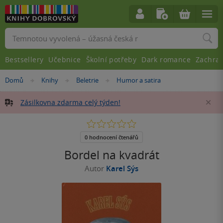
Vyhledávání
Bestsellery
Učebnice
Školní potřeby
Dark romance
Zachra
Nacházíte
Domů
Knihy
Beletrie
Humor a satira
»
»
»
se
zde:
Zásilkovna zdarma celý týden!
Za
0.0
z
5
0 hodnocení čtenářů
hvězdiček
Bordel na kvadrát
Autor
Karel Sýs