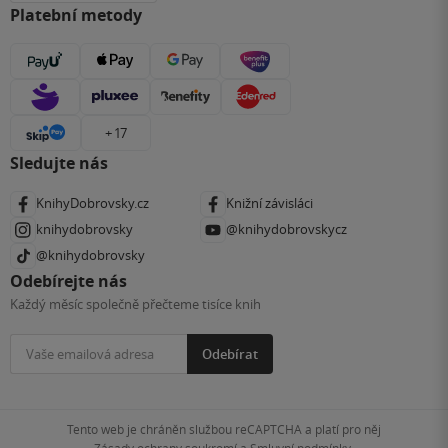
Platební metody
+ 17
Sledujte nás
KnihyDobrovsky.cz
Knižní závisláci
knihydobrovsky
@knihydobrovskycz
@knihydobrovsky
Odebírejte nás
Každý měsíc společně přečteme tisíce knih
Odebírat
Tento web je chráněn službou reCAPTCHA a platí pro něj
Zásady ochrany soukromí
a
Smluvní podmínky
.