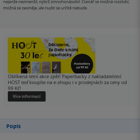
nejenže nezmenšil, nýbrž zmnohonásobil. Čtenář se možná rozzlobí,
možná se zasměje, ale nudit se určitě nebude.
Oblíbená letní akce zpět! Paperbacky z nakladatelství
HOST teď koupíte na e-shopu i v prodejnách za ceny od
99 Kč!
Více informací
Popis