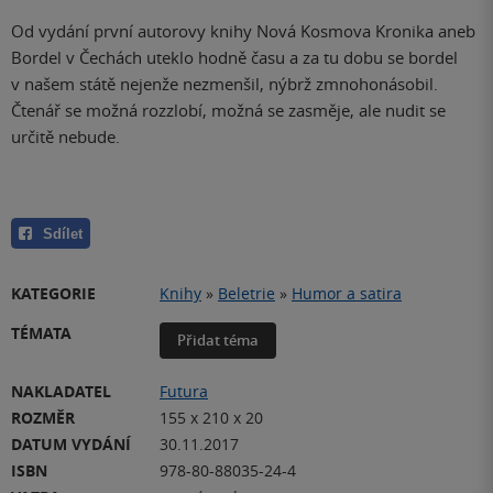
Od vydání první autorovy knihy Nová Kosmova Kronika aneb
Bordel v Čechách uteklo hodně času a za tu dobu se bordel
v našem státě nejenže nezmenšil, nýbrž zmnohonásobil.
Čtenář se možná rozzlobí, možná se zasměje, ale nudit se
určitě nebude.
Sdílet
KATEGORIE
Knihy
»
Beletrie
»
Humor a satira
TÉMATA
Přidat téma
NAKLADATEL
Futura
ROZMĚR
155 x 210 x 20
DATUM VYDÁNÍ
30.11.2017
ISBN
978-80-88035-24-4