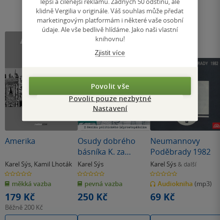
lepší a cílenější reklamu. Žádných 50 odstínů, ale
klidně Vergilia v originále. Váš souhlas může předat
marketingovým platformám i některé vaše osobní
údaje. Ale vše bedlivě hlídáme. Jako naši vlastní
knihovnu!
Zjistit více
Povolit vše
Povolit pouze nezbytné
Nastavení
Amerika
Osudy dobrého
Neumannovy
básníka K. za
Poděbrady 1982
studené války
Karel Sýs
,
Kamil Lhoták
Karel Sýs
Karel Sýs
& další
0.0
0.0
0.0
z
z
z
měkká vazba
pevná vazba
Audiokniha
(mp3)
5
5
5
hvězdiček
hvězdiček
hvězdiček
179 Kč
250 Kč
69 Kč
Běžně
200 Kč