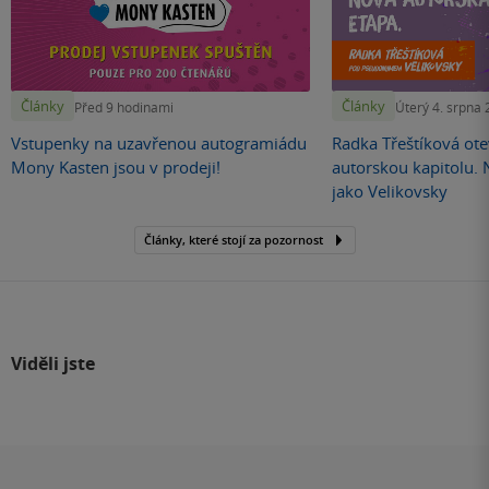
Články
Články
Před 9 hodinami
Úterý 4. srpna
Vstupenky na uzavřenou autogramiádu
Radka Třeštíková otev
Mony Kasten jsou v prodeji!
autorskou kapitolu.
jako Velikovsky
Články, které stojí za pozornost
Viděli jste