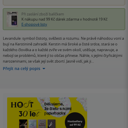
Při zaslání zboží balíčkem
K nákupu nad 99 Kč
dárek zdarma
v hodnotě 19 Kč
E-shopové listy
Levandule: symbol čistoty, svěžesti a rozumu. Ne právě náhodou voní a
bují na Kerstinině zahradě. Kerstin má široké a čisté srdce, stará se o
každého člověka a o každé zvíře ve svém okolí, utěšuje, napravuje, a
nebojí se problémů, které jí to občas přinese. Náhle, s jejími čtyřicátými
narozeninami, se však její svět zbortí. Jasně vidí, jak ji…
Přejít na celý popis