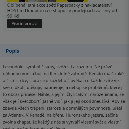
Oblíbená letní akce zpět! Paperbacky z nakladatelství
HOST teď koupíte na e-shopu i v prodejnách za ceny od
99 Kč!
Více informací
Popis
Levandule: symbol čistoty, svěžesti a rozumu. Ne právě
náhodou voní a bují na Kerstinině zahradě. Kerstin má široké
a čisté srdce, stará se o každého člověka a o každé zvíře ve
svém okolí, utěšuje, napravuje, a nebojí se problémů, které jí
to občas přinese. Náhle, s jejími čtyřicátými narozeninami, se
však její svět zbortí. Jasně vidí, jak ji její okolí zneužívá. Aby se
zbavila všech trápení, starostí a domnělých povinností, ulétá
za Atlantik. V Kanadě, na břehu Huronského jezera, začíná
zvolna chápat, že každý z nás si vytváří vlastní svět a vlastní
realitu a sám formuje svůj život.