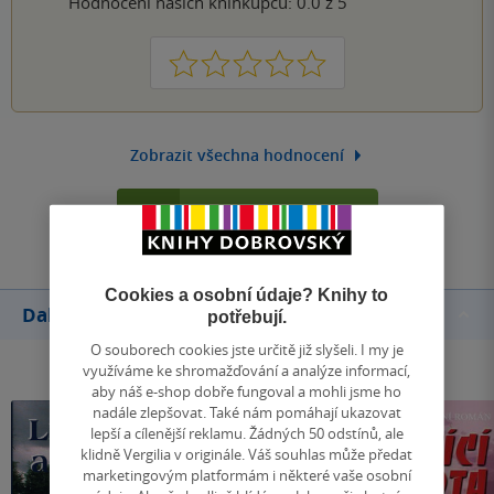
Hodnocení našich knihkupců: 0.0 z 5
1
2
3
4
5
Zobrazit všechna hodnocení
Přidat hodnocení
Cookies a osobní údaje? Knihy to
Další knihy autora
potřebují.
O souborech cookies jste určitě již slyšeli. I my je
využíváme ke shromažďování a analýze informací,
aby náš e-shop dobře fungoval a mohli jsme ho
nadále zlepšovat. Také nám pomáhají ukazovat
lepší a cílenější reklamu. Žádných 50 odstínů, ale
klidně Vergilia v originále. Váš souhlas může předat
marketingovým platformám i některé vaše osobní