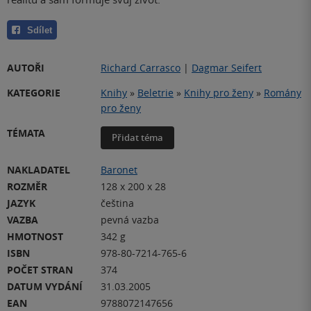
Sdílet
AUTOŘI
Richard Carrasco
|
Dagmar Seifert
KATEGORIE
Knihy
»
Beletrie
»
Knihy pro ženy
»
Romány
pro ženy
TÉMATA
Přidat téma
NAKLADATEL
Baronet
ROZMĚR
128 x 200 x 28
JAZYK
čeština
VAZBA
pevná vazba
HMOTNOST
342 g
ISBN
978-80-7214-765-6
POČET STRAN
374
DATUM VYDÁNÍ
31.03.2005
EAN
9788072147656