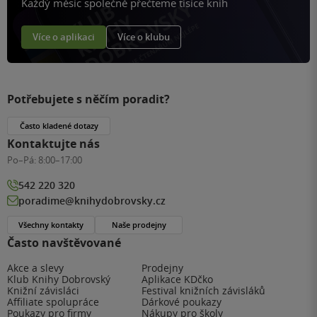
Každý měsíc společně přečteme tisíce knih
Více o aplikaci
Více o klubu
Potřebujete s něčím poradit?
Často kladené dotazy
Kontaktujte nás
Po–Pá:
8:00–17:00
542 220 320
poradime@knihydobrovsky.cz
Všechny kontakty
Naše prodejny
Často navštěvované
Akce a slevy
Prodejny
Klub Knihy Dobrovský
Aplikace KDčko
Knižní závisláci
Festival knižních závisláků
Affiliate spolupráce
Dárkové poukazy
Poukazy pro firmy
Nákupy pro školy