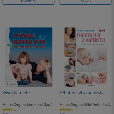
Do košíku
Koupit
Vývoj batolete
Těhotenství a mateřství
Martin Gregora
,
Jana Kropáčková
Martin Gregora
,
Miloš Velemínský
3.0
4.1
z
z