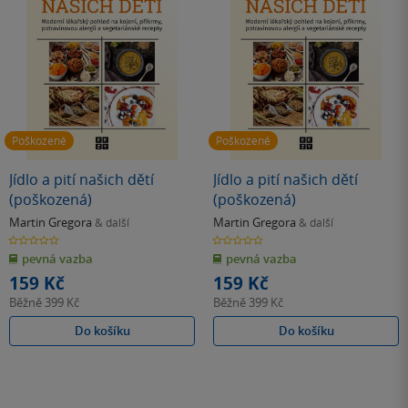
Poškozené
Poškozené
Jídlo a pití našich dětí
Jídlo a pití našich dětí
(poškozená)
(poškozená)
Martin Gregora
Martin Gregora
& další
& další
0.0
0.0
z
z
pevná vazba
pevná vazba
5
5
hvězdiček
hvězdiček
159 Kč
159 Kč
Běžně
399 Kč
Běžně
399 Kč
Do košíku
Do košíku