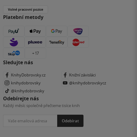
Volné pracovní pozice
Platební metody
+ 17
Sledujte nás
KnihyDobrovsky.cz
Knižní závisláci
knihydobrovsky
@knihydobrovskycz
@knihydobrovsky
Odebírejte nás
Každý měsíc společně přečteme tisíce knih
Odebírat