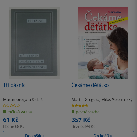
Tři básníci
Čekáme děťátko
Martin Gregora
Martin Gregora
,
Miloš Velemínský
& další
0.0
4.5
z
z
měkká vazba
pevná vazba
5
5
hvězdiček
hvězdiček
61 Kč
357 Kč
Běžně
68 Kč
Běžně
399 Kč
Do košíku
Do košíku