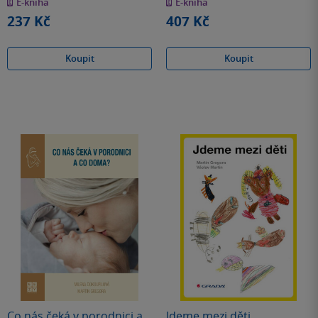
E-kniha
E-kniha
5
5
hvězdiček
hvězdiček
237 Kč
407 Kč
Koupit
Koupit
Co nás čeká v porodnici a
Jdeme mezi děti