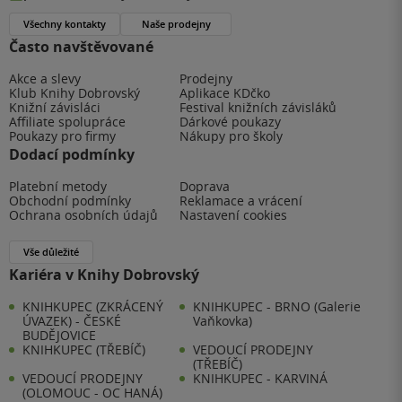
Všechny kontakty
Naše prodejny
Často navštěvované
Akce a slevy
Prodejny
Klub Knihy Dobrovský
Aplikace KDčko
Knižní závisláci
Festival knižních závisláků
Affiliate spolupráce
Dárkové poukazy
Poukazy pro firmy
Nákupy pro školy
Dodací podmínky
Platební metody
Doprava
Obchodní podmínky
Reklamace a vrácení
Ochrana osobních údajů
Nastavení cookies
Vše důležité
Kariéra v Knihy Dobrovský
KNIHKUPEC (ZKRÁCENÝ
KNIHKUPEC - BRNO (Galerie
ÚVAZEK) - ČESKÉ
Vaňkovka)
BUDĚJOVICE
KNIHKUPEC (TŘEBÍČ)
VEDOUCÍ PRODEJNY
(TŘEBÍČ)
VEDOUCÍ PRODEJNY
KNIHKUPEC - KARVINÁ
(OLOMOUC - OC HANÁ)