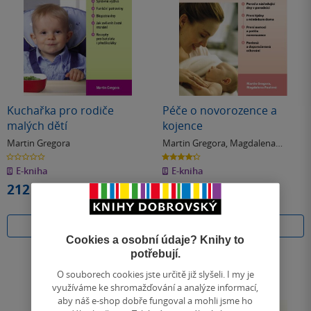
Kuchařka pro rodiče
Péče o novorozence a
malých dětí
kojence
Martin Gregora
Martin Gregora
,
Magdalena
Paulová
0.0
4.3
z
z
E-kniha
E-kniha
5
5
hvězdiček
hvězdiček
212 Kč
166 Kč
Koupit
Koupit
Cookies a osobní údaje? Knihy to
potřebují.
O souborech cookies jste určitě již slyšeli. I my je
využíváme ke shromažďování a analýze informací,
aby náš e-shop dobře fungoval a mohli jsme ho