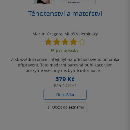
Těhotenství a mateřství
Martin Gregora
,
Miloš Velemínský
4.1
z
pevná vazba
5
hvězdiček
Zodpovědní rodiče chtějí být na příchod svého potomka
připraveni. Tato moderní barevná publikace vám
poskytne všechny nezbytné informace....
379 Kč
Běžně
479 Kč
Do košíku
Uložit do seznamu