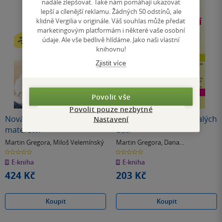
nadále zlepšovat. Také nám pomáhají ukazovat
lepší a cílenější reklamu. Žádných 50 odstínů, ale
klidně Vergilia v originále. Váš souhlas může předat
marketingovým platformám i některé vaše osobní
údaje. Ale vše bedlivě hlídáme. Jako naši vlastní
knihovnu!
Zjistit více
Povolit vše
Povolit pouze nezbytné
Nová kniha o těhotenství a
Jídelníček kojenců a malých
Nastavení
mateřství
dětí
Martin Gregora
,
Miloš Velemínský
Martin Gregora
,
Dana
Zákostelecká
0.0
0.0
z
z
E-kniha
E-kniha
5
5
hvězdiček
hvězdiček
424 Kč
203 Kč
Koupit
Koupit