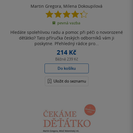
Martin Gregora
,
Milena Dokoupilová
4.3
z
pevná vazba
5
hvězdiček
Hledáte spolehlivou radu a pomoc při péči o novorozené
děťátko? Tato příručka českých odborníků vám ji
poskytne. Přehledný rádce pro...
214 Kč
Běžně
239 Kč
Do košíku
Uložit do seznamu