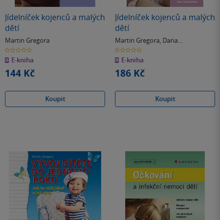
Jídelníček kojenců a malých
Jídelníček kojenců a malých
dětí
dětí
Martin Gregora
Martin Gregora
,
Dana
Zákostelecká
0.0
0.0
z
z
E-kniha
E-kniha
5
5
hvězdiček
hvězdiček
144 Kč
186 Kč
Koupit
Koupit