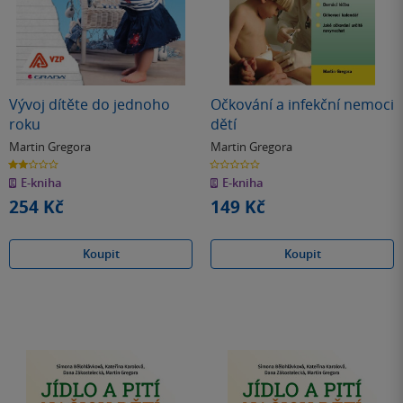
Vývoj dítěte do jednoho
Očkování a infekční nemoci
roku
dětí
Martin Gregora
Martin Gregora
2.0
0.0
z
z
E-kniha
E-kniha
5
5
hvězdiček
hvězdiček
254 Kč
149 Kč
Koupit
Koupit