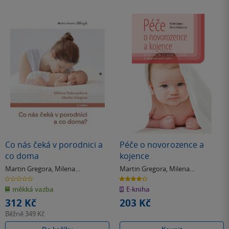
Co nás čeká v porodnici a
Péče o novorozence a
co doma
kojence
Martin Gregora
,
Milena
Martin Gregora
,
Milena
Dokoupilová
Dokoupilová
0.0
4.3
z
z
měkká vazba
E-kniha
5
5
hvězdiček
hvězdiček
312 Kč
203 Kč
Běžně
349 Kč