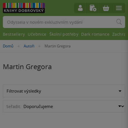
Vyhledávání
Bestsellery
Učebnice
Školní potřeby
Dark romance
Zachra
Nacházíte
Domů
Autoři
Martin Gregora
»
»
se
zde:
Martin Gregora
Filtrovat výsledky
Seřadit: