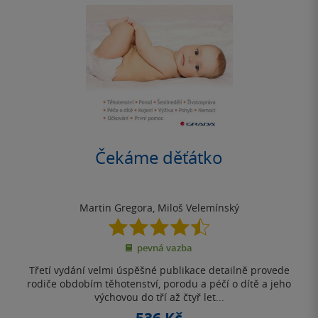
Čekáme děťátko
Martin Gregora
,
Miloš Velemínský
4.5
z
pevná vazba
5
hvězdiček
Třetí vydání velmi úspěšné publikace detailně provede
rodiče obdobím těhotenství, porodu a péčí o dítě a jeho
výchovou do tří až čtyř let...