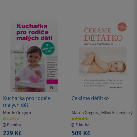
Kuchařka pro rodiče
Čekáme děťátko
malých dětí
Martin Gregora
Martin Gregora
,
Miloš Velemínský
0.0
4.5
z
z
E-kniha
E-kniha
5
5
hvězdiček
hvězdiček
229 Kč
509 Kč