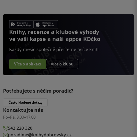
Knihy, recenze a klubové výhody
ve vaší kapse a naší appce KDčko
Každý měsíc společně přečteme tisíce knih
Více o aplikaci
Více o klubu
Potřebujete s něčím poradit?
Často kladené dotazy
Kontaktujte nás
Po–Pá:
8:00–17:00
542 220 320
poradime@knihydobrovsky.cz