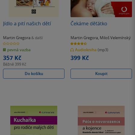
Jídlo a pití našich dětí
Čekáme děťátko
Martin Gregora
Martin Gregora
,
Miloš Velemínský
& další
0.0
4.5
z
z
pevná vazba
Audiokniha
(mp3)
5
5
hvězdiček
hvězdiček
357 Kč
399 Kč
Běžně
399 Kč
Do košíku
Koupit