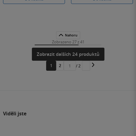
Nahoru
Zobrazeno 27 z 41
Zobrazit dalších 24 produktů
1
2
/ 2
Přejít
na
stránku
Viděli jste