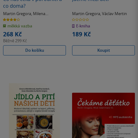
co doma?
Martin Gregora
,
Milena
Martin Gregora
,
Václav Mertin
Dokoupilová
4.0
0.0
z
z
měkká vazba
E-kniha
5
5
hvězdiček
hvězdiček
268 Kč
189 Kč
Běžně
299 Kč
Do košíku
Koupit