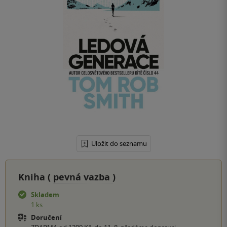
Uložit do seznamu
Kniha (
pevná vazba
)
Skladem
1 ks
Doručení