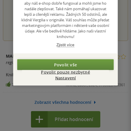
PŘIDEJTE SVÉ HODNOCENÍ KNIHY
aby náš e-shop dobře fungoval a mohli jsme ho
nadále zlepšovat. Také nám pomáhají ukazovat
Hodnocení našich knihkupců: 0.0 z 5
lepší a cílenější reklamu. Žádných 50 odstínů, ale
klidně Vergilia v originále. Váš souhlas může předat
marketingovým platformám i některé vaše osobní
1
2
3
4
5
údaje. Ale vše bedlivě hlídáme. Jako naši vlastní
knihovnu!
Zjistit více
MARTIN PLATIL
registrovaný uživatel
Povolit vše
Povolit pouze nezbytné
Kniha je napínavá, ale je to takový divný příběh.
Nastavení
7
Kniha, Laser, 2024, 9788028400361
Zobrazit všechna hodnocení
Přidat hodnocení