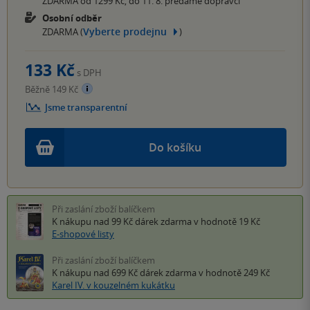
ZDARMA od 1299 Kč, do 11. 8. předáme dopravci
Osobní odběr
Vyberte prodejnu
ZDARMA (
)
133 Kč
s DPH
Běžně 149 Kč
Jsme transparentní
Do košíku
Při zaslání zboží balíčkem
K nákupu nad 99 Kč
dárek zdarma
v hodnotě 19 Kč
E-shopové listy
Při zaslání zboží balíčkem
K nákupu nad 699 Kč
dárek zdarma
v hodnotě 249 Kč
Karel IV. v kouzelném kukátku