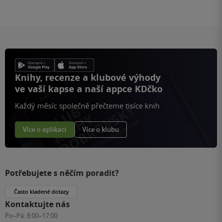
Knihy, recenze a klubové výhody
ve vaší kapse a naší appce KDčko
Každý měsíc společně přečteme tisíce knih
Více o aplikaci
Více o klubu
Potřebujete s něčím poradit?
Často kladené dotazy
Kontaktujte nás
Po–Pá:
8:00–17:00