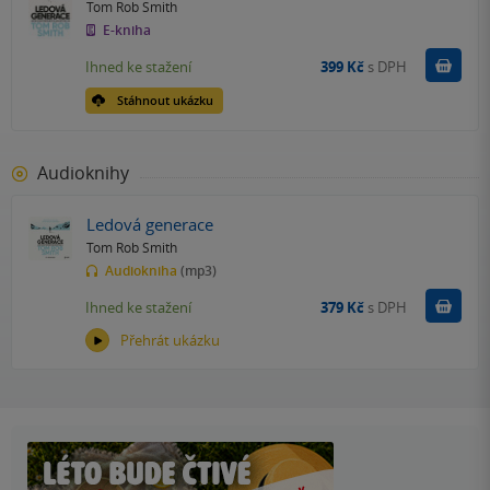
Tom Rob Smith
E-kniha
Koupit
Ihned ke stažení
399 Kč
s DPH
Stáhnout ukázku
Audioknihy
Ledová generace
Tom Rob Smith
Audiokniha
(mp3)
Koupit
Ihned ke stažení
379 Kč
s DPH
Přehrát ukázku