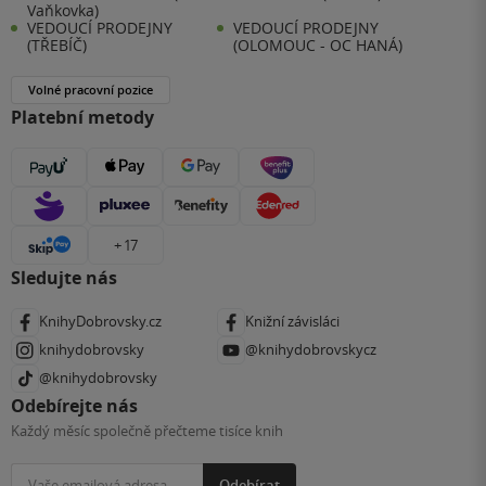
Vaňkovka)
VEDOUCÍ PRODEJNY
VEDOUCÍ PRODEJNY
(TŘEBÍČ)
(OLOMOUC - OC HANÁ)
Volné pracovní pozice
Platební metody
+ 17
Sledujte nás
KnihyDobrovsky.cz
Knižní závisláci
knihydobrovsky
@knihydobrovskycz
@knihydobrovsky
Odebírejte nás
Každý měsíc společně přečteme tisíce knih
Odebírat