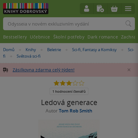
Vyhledávání
Bestsellery
Učebnice
Školní potřeby
Dark romance
Zachra
Nacházíte
Domů
Knihy
Beletrie
Sci-fi, Fantasy a Komiksy
Sci-
»
»
»
»
se
fi
Světová sci-fi
»
zde:
Zásilkovna zdarma celý týden!
Za
3.0
z
5
1 hodnocení čtenářů
hvězdiček
Ledová generace
Autor
Tom Rob Smith