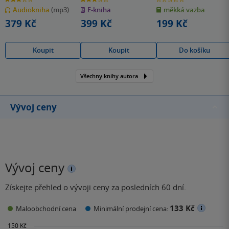
z
z
z
Audiokniha
(mp3)
E-kniha
měkká vazba
5
5
5
hvězdiček
hvězdiček
hvězdiček
379 Kč
399 Kč
199 Kč
Koupit
Koupit
Do košíku
Všechny knihy autora
Vývoj ceny
Vývoj ceny
Získejte přehled o vývoji ceny za posledních 60 dní.
133 Kč
Maloobchodní cena
Minimální prodejní cena: