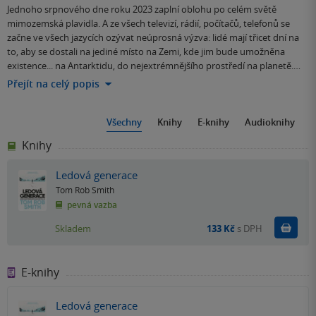
Jednoho srpnového dne roku 2023 zaplní oblohu po celém světě
mimozemská plavidla. A ze všech televizí, rádií, počítačů, telefonů se
začne ve všech jazycích ozývat neúprosná výzva: lidé mají třicet dní na
to, aby se dostali na jediné místo na Zemi, kde jim bude umožněna
existence... na Antarktidu, do nejextrémnějšího prostředí na planetě.…
Přejít na celý popis
Všechny
Knihy
E-knihy
Audioknihy
Knihy
Ledová generace
Tom Rob Smith
pevná vazba
Do k
Skladem
133 Kč
s DPH
E-knihy
Ledová generace