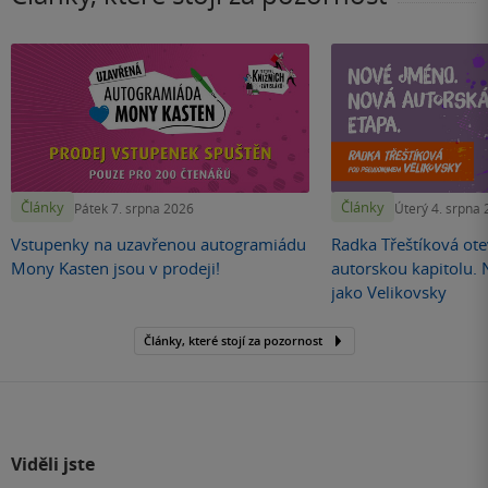
Články
Články
Pátek 7. srpna 2026
Úterý 4. srpna
Vstupenky na uzavřenou autogramiádu
Radka Třeštíková otev
Mony Kasten jsou v prodeji!
autorskou kapitolu.
jako Velikovsky
Články, které stojí za pozornost
Viděli jste