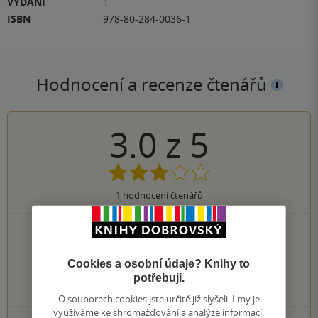
VYDÁNÍ
1
ISBN
978-80-284-0036-1
Hodnocení a recenze čtenářů
3.0
z
5
1
hodnocení čtenářů
0×
5 hvězdiček
0×
4 hvězdičky
1×
3 hvězdičky
Cookies a osobní údaje? Knihy to
0×
2 hvězdičky
potřebují.
0×
1 hvezdička
O souborech cookies jste určitě již slyšeli. I my je
využíváme ke shromažďování a analýze informací,