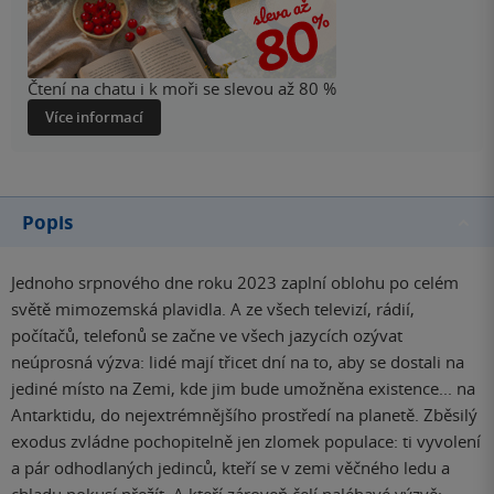
Čtení na chatu i k moři se slevou až 80 %
Více informací
Popis
Jednoho srpnového dne roku 2023 zaplní oblohu po celém
světě mimozemská plavidla. A ze všech televizí, rádií,
počítačů, telefonů se začne ve všech jazycích ozývat
neúprosná výzva: lidé mají třicet dní na to, aby se dostali na
jediné místo na Zemi, kde jim bude umožněna existence... na
Antarktidu, do nejextrémnějšího prostředí na planetě. Zběsilý
exodus zvládne pochopitelně jen zlomek populace: ti vyvolení
a pár odhodlaných jedinců, kteří se v zemi věčného ledu a