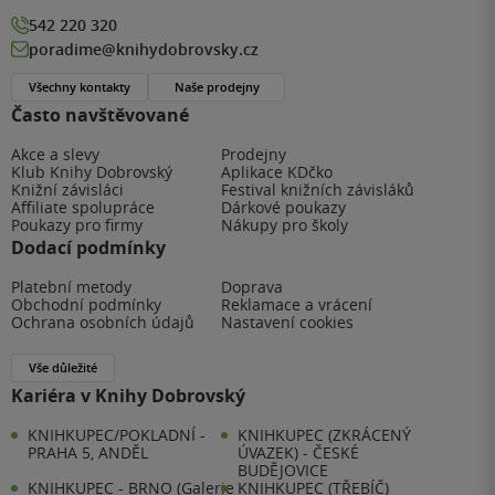
542 220 320
poradime@knihydobrovsky.cz
Všechny kontakty
Naše prodejny
Často navštěvované
Akce a slevy
Prodejny
Klub Knihy Dobrovský
Aplikace KDčko
Knižní závisláci
Festival knižních závisláků
Affiliate spolupráce
Dárkové poukazy
Poukazy pro firmy
Nákupy pro školy
Dodací podmínky
Platební metody
Doprava
Obchodní podmínky
Reklamace a vrácení
Ochrana osobních údajů
Nastavení cookies
Vše důležité
Kariéra v Knihy Dobrovský
KNIHKUPEC/POKLADNÍ -
KNIHKUPEC (ZKRÁCENÝ
PRAHA 5, ANDĚL
ÚVAZEK) - ČESKÉ
BUDĚJOVICE
KNIHKUPEC - BRNO (Galerie
KNIHKUPEC (TŘEBÍČ)