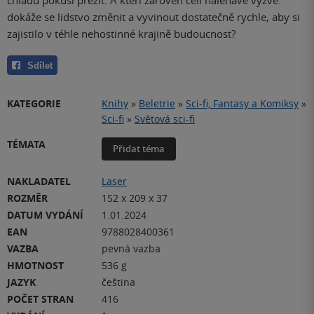
chladu pokusí přežít. A kteří zároveň čelí naléhavé výzvě:
dokáže se lidstvo změnit a vyvinout dostatečně rychle, aby si
zajistilo v téhle nehostinné krajině budoucnost?
Sdílet
KATEGORIE
Knihy
»
Beletrie
»
Sci-fi, Fantasy a Komiksy
»
Sci-fi
»
Světová sci-fi
TÉMATA
Přidat téma
NAKLADATEL
Laser
ROZMĚR
152 x 209 x 37
DATUM VYDÁNÍ
1.01.2024
EAN
9788028400361
VAZBA
pevná vazba
HMOTNOST
536 g
JAZYK
čeština
POČET STRAN
416