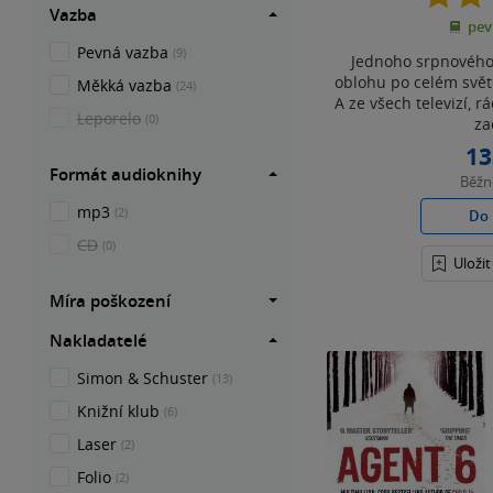
Vazba
pev
Pevná vazba
(9)
Jednoho srpnového
oblohu po celém svě
Měkká vazba
(24)
A ze všech televizí, rá
Leporelo
(0)
za
13
Formát audioknihy
Běž
mp3
(2)
Do 
CD
(0)
Uloži
Míra poškození
Nakladatelé
Simon & Schuster
(13)
Knižní klub
(6)
Laser
(2)
Folio
(2)