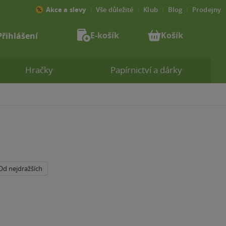
Akce a slevy
Vše důležité
Klub
Blog
Prodejny
E-košík
Košík
Přihlášení
Hračky
Papírnictví a dárky
Od nejdražších