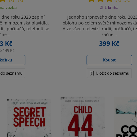
z
z
ná vazba
E-kniha
5
5
hvězdiček
hvězdiček
 dne roku 2023 zaplní
Jednoho srpnového dne roku 2023
tě mimozemská plavidla.
oblohu po celém světě mimozemská 
dií, počítačů, telefonů se
A ze všech televizí, rádií, počítačů, t
čne...
začne...
3 Kč
399 Kč
ně
149 Kč
košíku
Koupit
t do seznamu
Uložit do seznamu