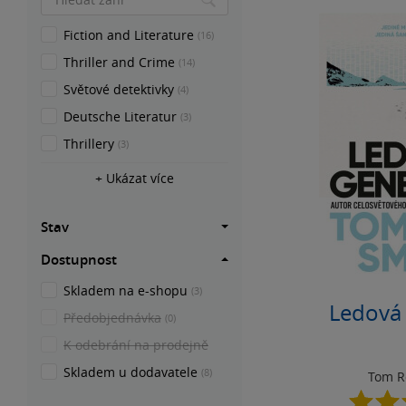
Fiction and Literature
(16)
Thriller and Crime
(14)
Světové detektivky
(4)
Deutsche Literatur
(3)
Thrillery
(3)
+ Ukázat více
Stav
Dostupnost
Skladem na e-shopu
(3)
Ledová
Předobjednávka
(0)
K odebrání na prodejně
Skladem u dodavatele
(8)
Tom R