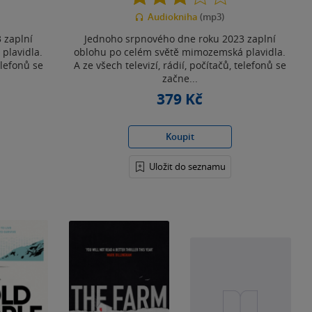
z
Audiokniha
(mp3)
5
hvězdiček
 zaplní
Jednoho srpnového dne roku 2023 zaplní
plavidla.
oblohu po celém světě mimozemská plavidla.
elefonů se
A ze všech televizí, rádií, počítačů, telefonů se
začne...
379 Kč
Koupit
Uložit do seznamu