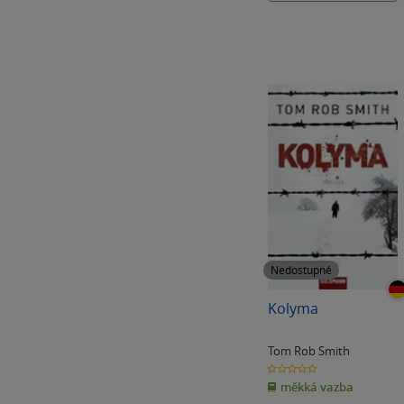
Nedostupné
Kolyma
Tom Rob Smith
0.0
z
měkká vazba
5
hvězdiček