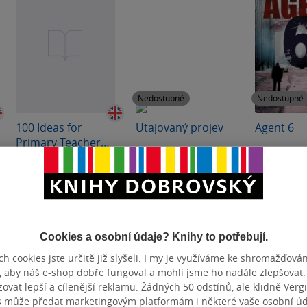
Nedostupné
Nedostupné
100 Ideas for
Utajovaný projev
Agent 6
Primary Teachers:
Writing
Tom Rob Smith
,
David
Tom Rob Smith
Tom Rob Sm
Waugh
0.0
4.0
4.3
z
z
z
měkká vazba
pevná vazba
pevná va
5
5
5
hvězdiček
hvězdiček
hvězdiček
495 Kč
Cookies a osobní údaje? Knihy to potřebují.
Do košíku
Nedostupné
Nedos
h cookies jste určitě již slyšeli. I my je využíváme ke shromažďován
, aby náš e-shop dobře fungoval a mohli jsme ho nadále zlepšovat
vat lepší a cílenější reklamu. Žádných 50 odstínů, ale klidně Vergil
s může předat marketingovým platformám i některé vaše osobní úda