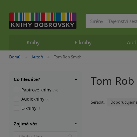
Vyhledávání
Knihy
E-knihy
Aud
Nacházíte
Domů
Autoři
Tom Rob Smith
»
»
se
zde:
Tom Rob 
Co hledáte?
Papírové knihy
(34)
Audioknihy
(2)
Doporučujem
Seřadit:
E-knihy
(1)
Zajímá vás