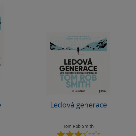
e
Ledová generace
Tom Rob Smith
3.0