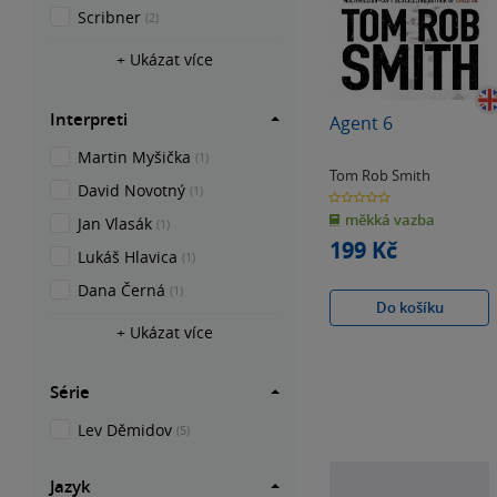
Scribner
(2)
+ Ukázat více
Interpreti
Agent 6
Martin Myšička
(1)
Tom Rob Smith
David Novotný
(1)
0.0
z
měkká vazba
5
Jan Vlasák
(1)
hvězdiček
199 Kč
Lukáš Hlavica
(1)
Dana Černá
(1)
Do košíku
+ Ukázat více
Série
Lev Děmidov
(5)
Jazyk