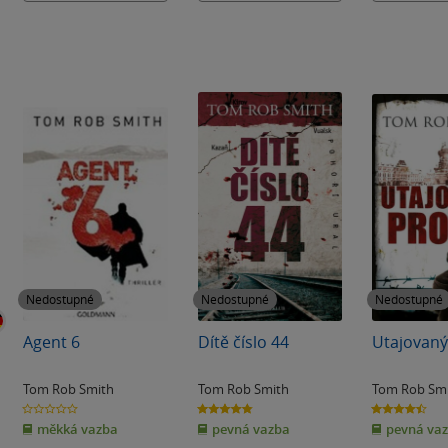
Nedostupné
Nedostupné
Nedostupné
Agent 6
Dítě číslo 44
Utajovaný
Tom Rob Smith
Tom Rob Smith
Tom Rob Sm
0.0
4.8
4.5
z
z
z
měkká vazba
pevná vazba
pevná va
5
5
5
hvězdiček
hvězdiček
hvězdiček