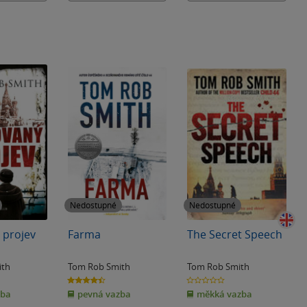
Nedostupné
Nedostupné
 projev
Farma
The Secret Speech
ith
Tom Rob Smith
Tom Rob Smith
4.4
0.0
z
z
zba
pevná vazba
měkká vazba
5
5
hvězdiček
hvězdiček