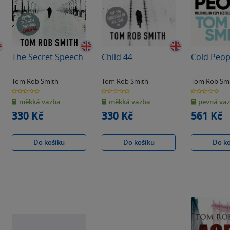
The Secret Speech
Child 44
Cold Peop
Tom Rob Smith
Tom Rob Smith
Tom Rob Sm
0.0
0.0
0.0
z
z
z
měkká vazba
měkká vazba
pevná va
5
5
5
hvězdiček
hvězdiček
hvězdiček
330 Kč
330 Kč
561 Kč
Do košíku
Do košíku
Do k