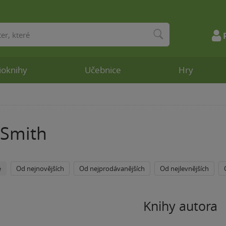
ioknihy
Učebnice
Hry
Smith
e
Od nejnovějších
Od nejprodávanějších
Od nejlevnějších
Knihy autora