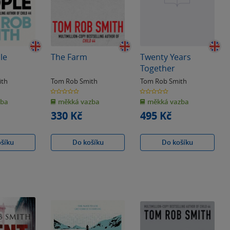
le
The Farm
Twenty Years
Together
ith
Tom Rob Smith
Tom Rob Smith
0.0
0.0
z
z
zba
měkká vazba
měkká vazba
5
5
hvězdiček
hvězdiček
330 Kč
495 Kč
ošíku
Do košíku
Do košíku