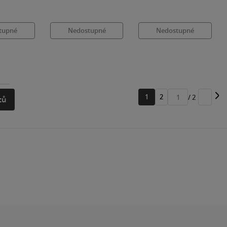
tupné
Nedostupné
Nedostupné
1
2
/ 2
tů
Přejít
na
stránku