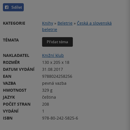
Sdílet
KATEGORIE
Knihy
»
Beletrie
»
Česká a slovenská
beletrie
TÉMATA
Přidat téma
NAKLADATEL
Knižní klub
ROZMĚR
130 x 205 x 18
DATUM VYDÁNÍ
31.08.2017
EAN
9788024258256
VAZBA
pevná vazba
HMOTNOST
329 g
JAZYK
čeština
POČET STRAN
208
VYDÁNÍ
1
ISBN
978-80-242-5825-6