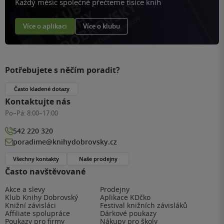
Každý měsíc společně přečteme tisíce knih
Více o aplikaci
Více o klubu
Potřebujete s něčím poradit?
Často kladené dotazy
Kontaktujte nás
Po–Pá:
8:00–17:00
542 220 320
poradime@knihydobrovsky.cz
Všechny kontakty
Naše prodejny
Často navštěvované
Akce a slevy
Prodejny
Klub Knihy Dobrovský
Aplikace KDčko
Knižní závisláci
Festival knižních závisláků
Affiliate spolupráce
Dárkové poukazy
Poukazy pro firmy
Nákupy pro školy