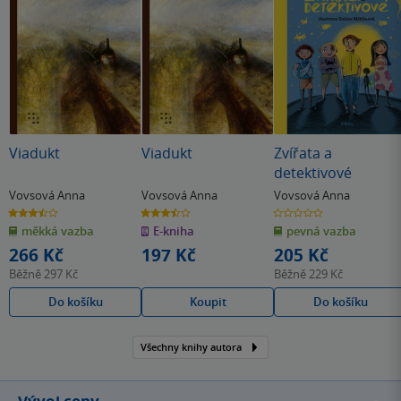
Viadukt
Viadukt
Zvířata a
detektivové
Vovsová Anna
Vovsová Anna
Vovsová Anna
3.5
3.5
0.0
z
z
z
měkká vazba
E-kniha
pevná vazba
5
5
5
hvězdiček
hvězdiček
hvězdiček
266 Kč
197 Kč
205 Kč
Běžně
297 Kč
Běžně
229 Kč
Do košíku
Koupit
Do košíku
Všechny knihy autora