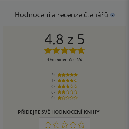
Hodnocení a recenze čtenářů
4.8
z
5
4
hodnocení čtenářů
3×
5 hvězdiček
1×
4 hvězdičky
0×
3 hvězdičky
0×
2 hvězdičky
0×
1 hvezdička
PŘIDEJTE SVÉ HODNOCENÍ KNIHY
1
2
3
4
5