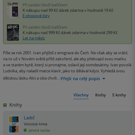
Při zaslání zboží balíčkem
K nákupu nad 99 Kč
dárek zdarma
v hodnotě 19 Kč
E-shopové listy
Při zaslání zboží balíčkem
K nákupu nad 999 Kč
dárek zdarma
v hodnotě 299 Kč
Let na měsíc
Píše se rok 2001. Ivan přijíždí z emigrace do Čech. Ne však aby se vrátil,
na to už v Novém světě příliš zakořenil, ale aby překvapil svou matku
a ve starém bytě, který si pronajme, oslavil její osmdesátiny. Ivan povolá
Ludvíka, aby naladil matce klavír, jako to dělával kdysi. Vyhledá svou
dětskou lásku Alici a oba chvíli…
Přejít na celý popis
Všechny
Knihy
E-knihy
Knihy
Ladič
Vovsová Anna
pevná vazba