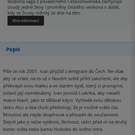
Rodinná sága z poválečného Československa zachycuje
osudy jedné ženy i proměny českého venkova v době,
kdy se životy měnily ze dne na den.
Více informací
Popis
Píše se rok 2001. Ivan přijíždí z emigrace do Čech. Ne však
aby se vrátil, na to už v Novém světě příliš zakořenil, ale aby
překvapil svou matku a ve starém bytě, který si pronajme,
oslavil její osmdesátiny. Ivan povolá Ludvíka, aby naladil
matce klavír, jako to dělával kdysi. Vyhledá svou dětskou
lásku Alici a oba chvíli předstírají, že je možné vrátit čas.
Minulost ale nejde zkopírovat a přesadit do současnosti.
Stejně jako ji nelze vytěsnit, škrtnout, utéct před ní na druhý
konec světa nebo kamsi hluboko do svého nitra.