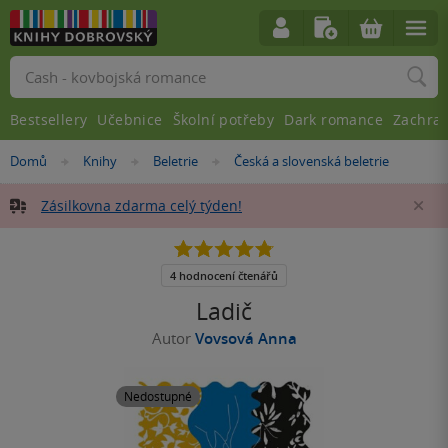
Vyhledávání
Bestsellery
Učebnice
Školní potřeby
Dark romance
Zachra
Nacházíte
Domů
Knihy
Beletrie
Česká a slovenská beletrie
»
»
»
se
zde:
Zásilkovna zdarma celý týden!
Za
4.8
z
5
4 hodnocení čtenářů
hvězdiček
Ladič
Autor
Vovsová Anna
Nedostupné