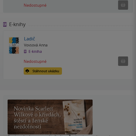
Ned
Nedostupné
E-knihy
Ladič
Vovsová Anna
E-kniha
Nedostu
Nedostupné
Stáhnout ukázku