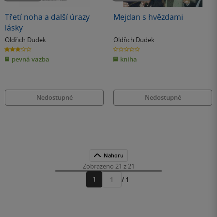
Třetí noha a další úrazy
Mejdan s hvězdami
lásky
Oldřich Dudek
Oldřich Dudek
3.2
0.0
z
z
pevná vazba
kniha
5
5
hvězdiček
hvězdiček
Nedostupné
Nedostupné
Nahoru
Zobrazeno 21 z 21
1
/ 1
Přejít
na
stránku