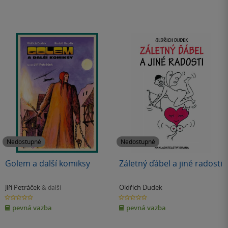
Nedostupné
Nedostupné
Golem a další komiksy
Záletný ďábel a jiné radosti
Jiří Petráček
Oldřich Dudek
& další
0.0
0.0
z
z
pevná vazba
pevná vazba
5
5
hvězdiček
hvězdiček