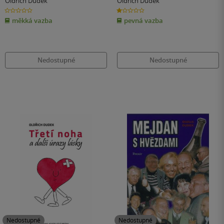
Oldřich Dudek
Oldřich Dudek
0.0
1.0
z
z
měkká vazba
pevná vazba
5
5
hvězdiček
hvězdiček
Nedostupné
Nedostupné
Nedostupné
Nedostupné