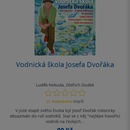
Vodnická škola Josefa Dvořáka
Luděk Nekuda
,
Oldřich Dudek
0.0
z
Audiokniha
(mp3)
5
hvězdiček
V jisté etapě svého života byl Josef Dvořák notoricky
obsazován do rolí vodníků. Stal se z něj "nejlépe hovořící
vodník na českých...