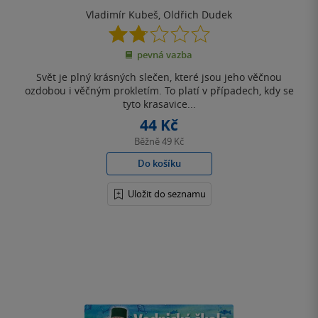
Vladimír Kubeš
,
Oldřich Dudek
1.8
z
pevná vazba
5
hvězdiček
Svět je plný krásných slečen, které jsou jeho věčnou
ozdobou i věčným prokletím. To platí v případech, kdy se
tyto krasavice...
44 Kč
Běžně
49 Kč
Do košíku
Uložit do seznamu