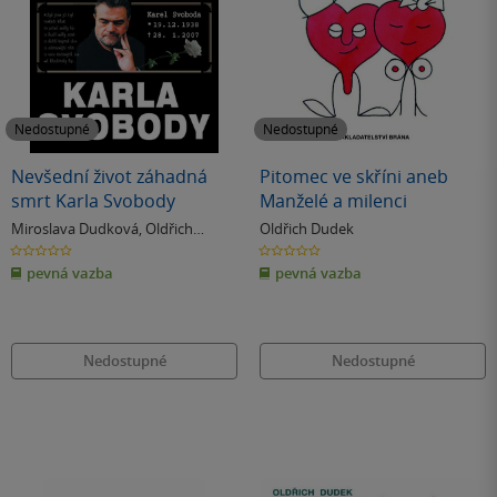
Nedostupné
Nedostupné
Nevšední život záhadná
Pitomec ve skříni aneb
smrt Karla Svobody
Manželé a milenci
Miroslava Dudková
,
Oldřich
Oldřich Dudek
Dudek
0.0
0.0
z
z
pevná vazba
pevná vazba
5
5
hvězdiček
hvězdiček
Nedostupné
Nedostupné