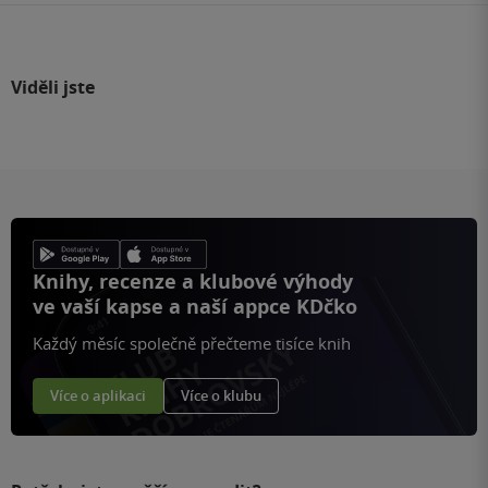
Viděli jste
Knihy, recenze a klubové výhody
ve vaší kapse a naší appce KDčko
Každý měsíc společně přečteme tisíce knih
Více o aplikaci
Více o klubu