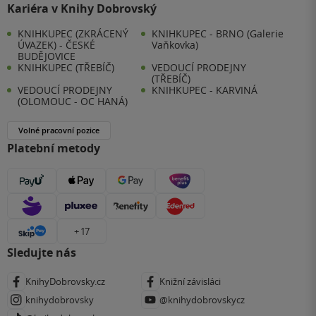
Kariéra v Knihy Dobrovský
KNIHKUPEC (ZKRÁCENÝ
KNIHKUPEC - BRNO (Galerie
ÚVAZEK) - ČESKÉ
Vaňkovka)
BUDĚJOVICE
KNIHKUPEC (TŘEBÍČ)
VEDOUCÍ PRODEJNY
(TŘEBÍČ)
VEDOUCÍ PRODEJNY
KNIHKUPEC - KARVINÁ
(OLOMOUC - OC HANÁ)
Volné pracovní pozice
Platební metody
+ 17
Sledujte nás
KnihyDobrovsky.cz
Knižní závisláci
knihydobrovsky
@knihydobrovskycz