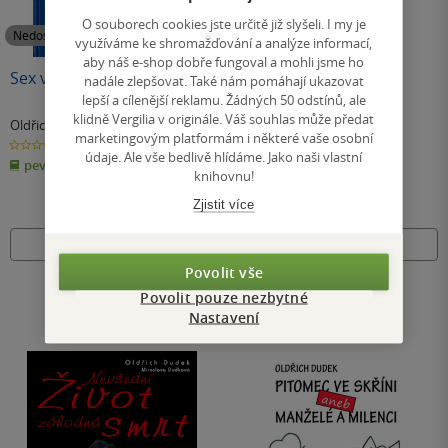
O souborech cookies jste určitě již slyšeli. I my je
Nedostupné
Nedostupné
využíváme ke shromažďování a analýze informací,
aby náš e-shop dobře fungoval a mohli jsme ho
Sex v Čechách
Tornádo
nadále zlepšovat. Také nám pomáhají ukazovat
lepší a cílenější reklamu. Žádných 50 odstínů, ale
klidně Vergilia v originále. Váš souhlas může předat
Oldřich Dudek
Oldřich Dudek
marketingovým platformám i některé vaše osobní
0.0
0.0
z
z
údaje. Ale vše bedlivě hlídáme. Jako naši vlastní
pevná vazba
pevná vazba
5
5
knihovnu!
hvězdiček
hvězdiček
Zjistit více
Nedostupné
Nedostupné
Povolit vše
Povolit pouze nezbytné
Nastavení