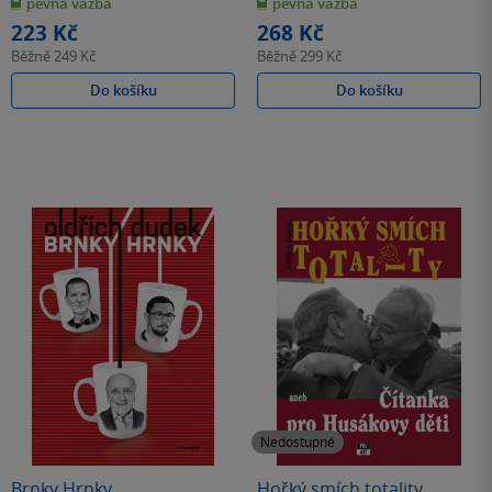
pevná vazba
pevná vazba
5
5
hvězdiček
hvězdiček
223 Kč
268 Kč
Běžně
249 Kč
Běžně
299 Kč
Do košíku
Do košíku
Nedostupné
Brnky Hrnky
Hořký smích totality