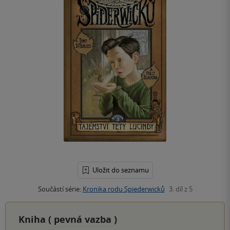
Uložit do seznamu
Součástí série:
Kronika rodu Spiederwicků
3. díl z 5
Kniha (
pevná vazba
)