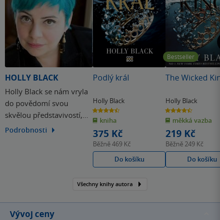
Bestseller
HOLLY BLACK
Podlý král
The Wicked Ki
Holly Black se nám vryla
Holly Black
Holly Black
do povědomí svou
4.5
4.5
skvělou představivostí,
z
z
kniha
měkká vazba
5
5
hvězdiček
hvězdiček
kterou promítá do svých
Podrobnosti
375 Kč
219 Kč
fantasy románů pro
Běžně
469 Kč
Běžně
249 Kč
dospívající. Těmi
Do košíku
Do košíku
nejznámějšími u nás jsou
Nejchladnější dívka ve
Všechny knihy autora
městě chladu,
Nejtemnější část lesa či
Daň peklu.
Vývoj ceny