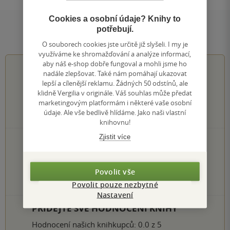
Cookies a osobní údaje? Knihy to
potřebují.
Hodnocení a recenze čtenářů
O souborech cookies jste určitě již slyšeli. I my je
využíváme ke shromažďování a analýze informací,
aby náš e-shop dobře fungoval a mohli jsme ho
4.6
z
5
nadále zlepšovat. Také nám pomáhají ukazovat
lepší a cílenější reklamu. Žádných 50 odstínů, ale
klidně Vergilia v originále. Váš souhlas může předat
marketingovým platformám i některé vaše osobní
údaje. Ale vše bedlivě hlídáme. Jako naši vlastní
11
hodnocení čtenářů
knihovnu!
Zjistit více
7×
5 hvězdiček
4×
4 hvězdičky
0×
3 hvězdičky
Povolit vše
0×
2 hvězdičky
0×
Povolit pouze nezbytné
1 hvezdička
Nastavení
PŘIDEJTE SVÉ HODNOCENÍ KNIHY
Hodnocení našich knihkupců: 0.0 z 5