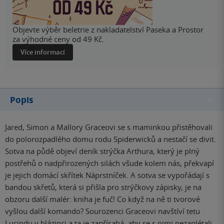
Objevte výběr beletrie z nakladatelství Paseka a Prostor
za výhodné ceny od 49 Kč.
Více informací
Popis
Jared, Simon a Mallory Graceovi se s maminkou přistěhovali
do polorozpadlého domu rodu Spiderwicků a nestačí se divit.
Sotva na půdě objeví deník strýčka Arthura, který je plný
postřehů o nadpřirozených silách všude kolem nás, překvapí
je jejich domácí skřítek Náprstníček. A sotva se vypořádají s
bandou skřetů, která si přišla pro strýčkovy zápisky, je na
obzoru další malér: kniha je fuč! Co když na ně ti tvorové
vyšlou další komando? Sourozenci Graceovi navštíví tetu
Lucindu v blázinci a ta je zapřísahá, aby se s nimi nezaplétali,