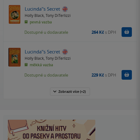
Lucinda''s Secret
Holly Black
,
Tony DiTerlizzi
pevná vazba
Do k
Dostupné u dodavatele
264 Kč
s DPH
Lucinda''s Secret
Holly Black
,
Tony DiTerlizzi
měkká vazba
Do k
Dostupné u dodavatele
229 Kč
s DPH
Zobrazit
více
(+2)