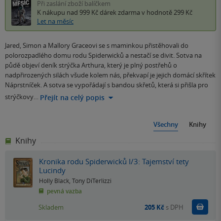
Při zaslání zboží balíčkem
K nákupu nad 999 Kč
dárek zdarma
v hodnotě 299 Kč
Let na měsíc
Jared, Simon a Mallory Graceovi se s maminkou přistěhovali do
polorozpadlého domu rodu Spiderwicků a nestačí se divit. Sotva na
půdě objeví deník strýčka Arthura, který je plný postřehů o
nadpřirozených silách všude kolem nás, překvapí je jejich domácí skřítek
Náprstníček. A sotva se vypořádají s bandou skřetů, která si přišla pro
strýčkovy…
Přejít na celý popis
Všechny
Knihy
Knihy
Kronika rodu Spiderwicků I/3: Tajemství tety
Lucindy
Holly Black
,
Tony DiTerlizzi
pevná vazba
Do k
Skladem
205 Kč
s DPH