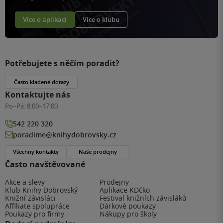
Více o aplikaci
Více o klubu
Potřebujete s něčím poradit?
Často kladené dotazy
Kontaktujte nás
Po–Pá:
8:00–17:00
542 220 320
poradime@knihydobrovsky.cz
Všechny kontakty
Naše prodejny
Často navštěvované
Akce a slevy
Prodejny
Klub Knihy Dobrovský
Aplikace KDčko
Knižní závisláci
Festival knižních závisláků
Affiliate spolupráce
Dárkové poukazy
Poukazy pro firmy
Nákupy pro školy