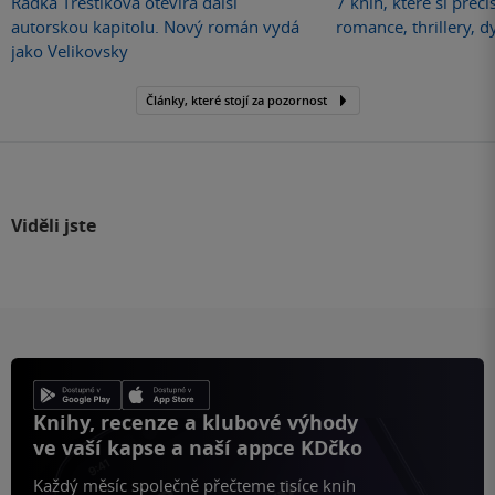
Radka Třeštíková otevírá další
7 knih, které si přečí
autorskou kapitolu. Nový román vydá
romance, thrillery, d
jako Velikovsky
Články, které stojí za pozornost
Viděli jste
Knihy, recenze a klubové výhody
ve vaší kapse a naší appce KDčko
Každý měsíc společně přečteme tisíce knih