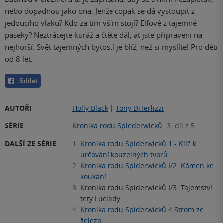
nebo dopadnou jako ona. Jenže copak se dá vystoupit z
jedoucího vlaku? Kdo za tím vším stojí? Elfové z tajemné
paseky? Neztrácejte kuráž a čtěte dál, ať jste připraveni na
nejhorší. Svět tajemných bytostí je blíž, než si myslíte! Pro děti
od 8 let.
Sdílet
AUTOŘI
Holly Black
|
Tony DiTerlizzi
SÉRIE
Kronika rodu Spiederwicků
3. díl z 5
DALŠÍ ZE SÉRIE
1.
Kronika rodu Spiderwicků 1 - Klíč k
určování kouzelných tvorů
2.
Kronika rodu Spiderwicků I/2: Kámen ke
koukání
3.
Kronika rodu Spiderwicků I/3: Tajemství
tety Lucindy
4.
Kronika rodu Spiderwicků 4 Strom ze
železa