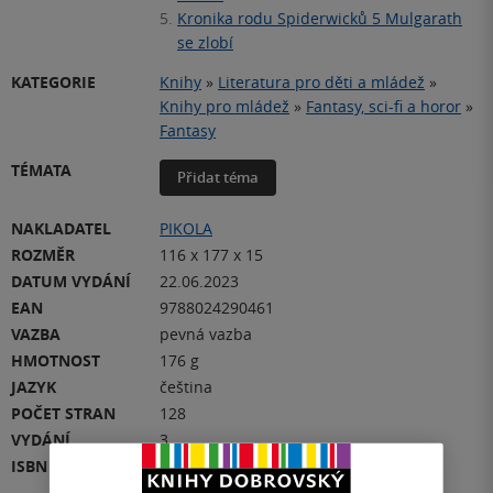
5.
Kronika rodu Spiderwicků 5 Mulgarath
se zlobí
KATEGORIE
Knihy
»
Literatura pro děti a mládež
»
Knihy pro mládež
»
Fantasy, sci-fi a horor
»
Fantasy
TÉMATA
Přidat téma
NAKLADATEL
PIKOLA
ROZMĚR
116 x 177 x 15
DATUM VYDÁNÍ
22.06.2023
EAN
9788024290461
VAZBA
pevná vazba
HMOTNOST
176 g
JAZYK
čeština
POČET STRAN
128
VYDÁNÍ
3
ISBN
978-80-242-9046-1