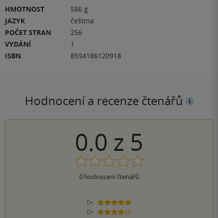
HMOTNOST
586 g
JAZYK
čeština
POČET STRAN
256
VYDÁNÍ
1
ISBN
8594186120918
Hodnocení a recenze čtenářů
0.0
z
5
0
hodnocení čtenářů
0×
5 hvězdiček
0×
4 hvězdičky