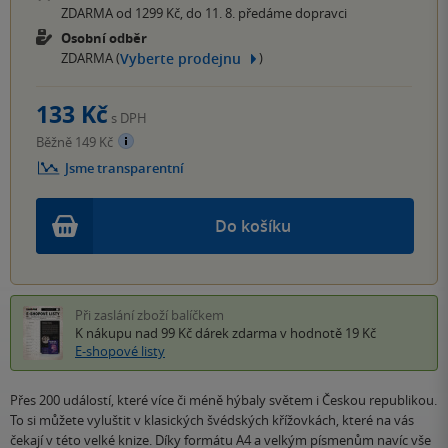
ZDARMA od 1299 Kč, do 11. 8. předáme dopravci
Osobní odběr
Vyberte prodejnu
ZDARMA (
)
133 Kč
s DPH
Běžně 149 Kč
Jsme transparentní
Do košíku
Při zaslání zboží balíčkem
K nákupu nad 99 Kč
dárek zdarma
v hodnotě 19 Kč
E-shopové listy
Přes 200 událostí, které více či méně hýbaly světem i Českou republikou.
To si můžete vyluštit v klasických švédských křížovkách, které na vás
čekají v této velké knize. Díky formátu A4 a velkým písmenům navíc vše