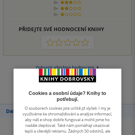
0×
3 hvězdičky
0×
2 hvězdičky
0×
1 hvezdička
PŘIDEJTE SVÉ HODNOCENÍ KNIHY
1
2
3
4
5
Zobrazit všechna hodnocení
Přidat hodnocení
Cookies a osobní údaje? Knihy to
potřebují.
O souborech cookies jste určitě již slyšeli. I my je
Další knihy autora
využíváme ke shromažďování a analýze informací,
aby náš e-shop dobře fungoval a mohli jsme ho
nadále zlepšovat. Také nám pomáhají ukazovat
lepší a cílenější reklamu. Žádných 50 odstínů, ale