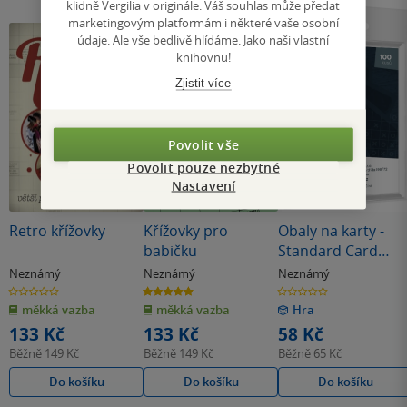
klidně Vergilia v originále. Váš souhlas může předat
marketingovým platformám i některé vaše osobní
údaje. Ale vše bedlivě hlídáme. Jako naši vlastní
knihovnu!
Zjistit více
Povolit vše
Povolit pouze nezbytné
Nastavení
Bestseller
Retro křížovky
Křížovky pro
Obaly na karty -
babičku
Standard Card
Game - Standa
Neznámý
Neznámý
Neznámý
0.0
5.0
0.0
z
z
z
měkká vazba
měkká vazba
Hra
5
5
5
hvězdiček
hvězdiček
hvězdiček
133 Kč
133 Kč
58 Kč
Běžně
149 Kč
Běžně
149 Kč
Běžně
65 Kč
Do košíku
Do košíku
Do košíku