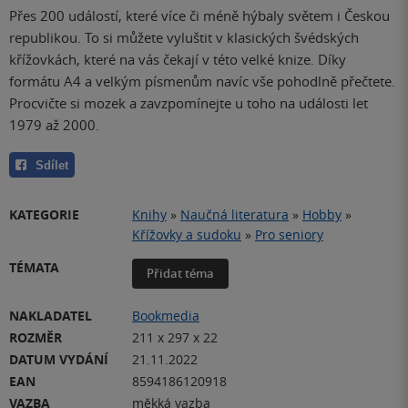
Přes 200 událostí, které více či méně hýbaly světem i Českou
republikou. To si můžete vyluštit v klasických švédských
křížovkách, které na vás čekají v této velké knize. Díky
formátu A4 a velkým písmenům navíc vše pohodlně přečtete.
Procvičte si mozek a zavzpomínejte u toho na události let
1979 až 2000.
Sdílet
KATEGORIE
Knihy
»
Naučná literatura
»
Hobby
»
Křížovky a sudoku
»
Pro seniory
TÉMATA
Přidat téma
NAKLADATEL
Bookmedia
ROZMĚR
211 x 297 x 22
DATUM VYDÁNÍ
21.11.2022
EAN
8594186120918
VAZBA
měkká vazba