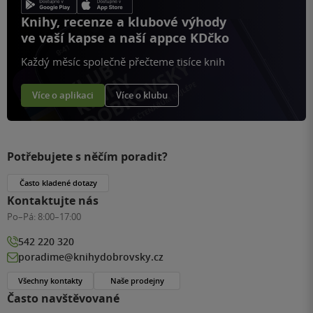
Knihy, recenze a klubové výhody
ve vaší kapse a naší appce KDčko
Každý měsíc společně přečteme tisíce knih
Více o aplikaci
Více o klubu
Potřebujete s něčím poradit?
Často kladené dotazy
Kontaktujte nás
Po–Pá:
8:00–17:00
542 220 320
poradime@knihydobrovsky.cz
Všechny kontakty
Naše prodejny
Často navštěvované