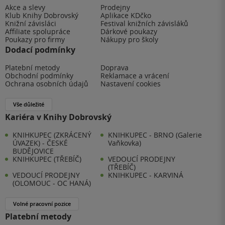
Akce a slevy
Prodejny
Klub Knihy Dobrovský
Aplikace KDčko
Knižní závisláci
Festival knižních závisláků
Affiliate spolupráce
Dárkové poukazy
Poukazy pro firmy
Nákupy pro školy
Dodací podmínky
Platební metody
Doprava
Obchodní podmínky
Reklamace a vrácení
Ochrana osobních údajů
Nastavení cookies
Vše důležité
Kariéra v Knihy Dobrovský
KNIHKUPEC (ZKRÁCENÝ
KNIHKUPEC - BRNO (Galerie
ÚVAZEK) - ČESKÉ
Vaňkovka)
BUDĚJOVICE
KNIHKUPEC (TŘEBÍČ)
VEDOUCÍ PRODEJNY
(TŘEBÍČ)
VEDOUCÍ PRODEJNY
KNIHKUPEC - KARVINÁ
(OLOMOUC - OC HANÁ)
Volné pracovní pozice
Platební metody