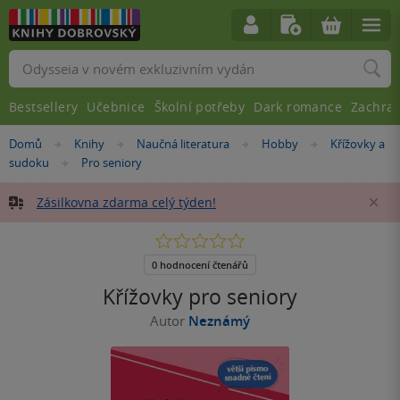
Vyhledávání
Bestsellery
Učebnice
Školní potřeby
Dark romance
Zachra
Nacházíte
Domů
Knihy
Naučná literatura
Hobby
Křížovky a
»
»
»
»
se
sudoku
Pro seniory
»
zde:
Zásilkovna zdarma celý týden!
Za
0.0
z
5
0 hodnocení čtenářů
hvězdiček
Křížovky pro seniory
Autor
Neznámý