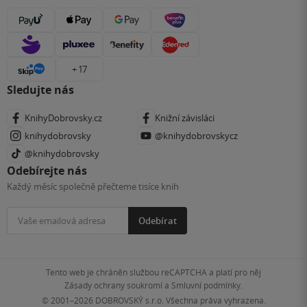
+ 17
Sledujte nás
KnihyDobrovsky.cz
Knižní závisláci
knihydobrovsky
@knihydobrovskycz
@knihydobrovsky
Odebírejte nás
Každý měsíc společně přečteme tisíce knih
Odebírat
Tento web je chráněn službou reCAPTCHA a platí pro něj
Zásady ochrany soukromí
a
Smluvní podmínky
.
© 2001–2026
DOBROVSKÝ s.r.o. Všechna práva vyhrazena.