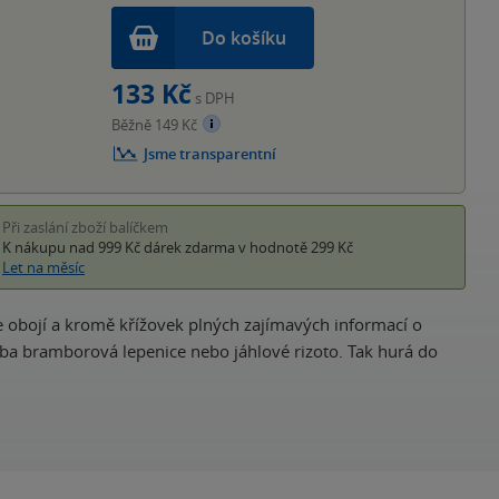
Do košíku
133 Kč
s DPH
Běžně 149 Kč
Jsme transparentní
Při zaslání zboží balíčkem
K nákupu nad 999 Kč
dárek zdarma
v hodnotě 299 Kč
Let na měsíc
je obojí a kromě křížovek plných zajímavých informací o
eba bramborová lepenice nebo jáhlové rizoto. Tak hurá do