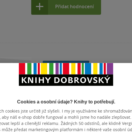
Přidat hodnocení
Cookies a osobní údaje? Knihy to potřebují.
h cookies jste určitě již slyšeli. I my je využíváme ke shromažďován
, aby náš e-shop dobře fungoval a mohli jsme ho nadále zlepšovat
ler
Bestseller
vat lepší a cílenější reklamu. Žádných 50 odstínů, ale klidně Vergil
s může předat marketingovým platformám i některé vaše osobní úda