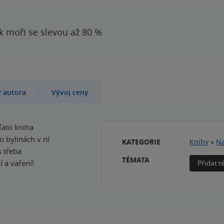
 k moři se slevou až 80 %
y autora
Vývoj ceny
Tato kniha
o bylinách v ní
KATEGORIE
Knihy
»
Na
s třeba
TÉMATA
 a vaření!
Přidat 