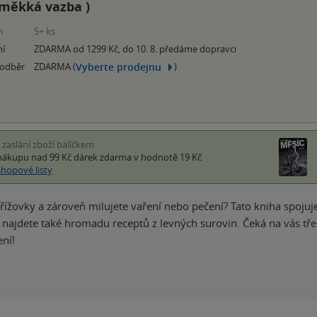
měkká vazba
)
m
5+ ks
ní
ZDARMA od 1299 Kč, do 10. 8. předáme dopravci
Vyberte prodejnu
 odběr
ZDARMA (
)
i zaslání zboží balíčkem
nákupu nad 99 Kč
dárek zdarma
v hodnotě 19 Kč
shopové listy
 křížovky a zároveň milujete vaření nebo pečení? Tato kniha spoju
í najdete také hromadu receptů z levných surovin. Čeká na vás tř
ení!