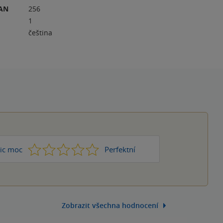
RAN
256
1
čeština
1
2
3
4
5
ic moc
Perfektní
Zobrazit všechna hodnocení