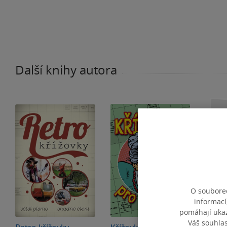
Další knihy autora
O souborec
informací
Bestsel
pomáhají ukazo
Váš souhla