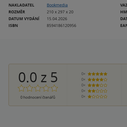
NAKLADATEL
Bookmedia
VA
ROZMĚR
210 x 297 x 20
HM
DATUM VYDÁNÍ
15.04.2026
DA
ISBN
8594186120956
EA
0.0
z
5
0×
5 hvězdiček
0×
4 hvězdičky
0×
3 hvězdičky
0×
2 hvězdičky
0×
0
hodnocení čtenářů
1 hvezdička