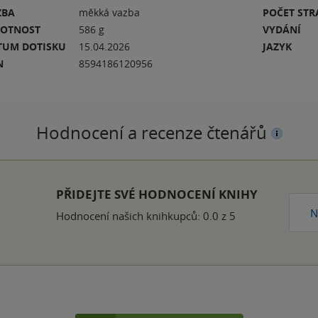
ZBA
měkká vazba
POČET ST
OTNOST
586 g
VYDÁNÍ
TUM DOTISKU
15.04.2026
JAZYK
N
8594186120956
Hodnocení a recenze čtenářů
PŘIDEJTE SVÉ HODNOCENÍ KNIHY
N
Hodnocení našich knihkupců: 0.0 z 5