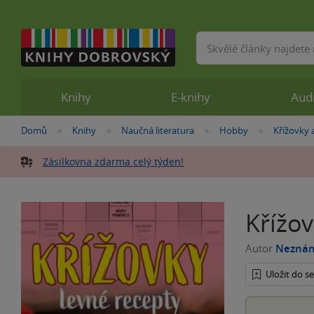
Vyhledávání
Knihy
E-knihy
Aud
Nacházíte
Domů
Knihy
Naučná literatura
Hobby
Křížovky 
»
»
»
»
se
zde:
Zásilkovna zdarma celý týden!
Křížov
Autor
Nezná
Uložit do 