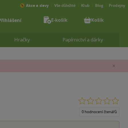
Akce a slevy
Vše důležité
Klub
Blog
Prodejny
E-košík
Košík
Přihlášení
Hračky
Papírnictví a dárky
Zav
0.0
z
5
0 hodnocení čtenářů
hvěz