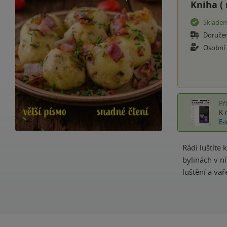
Kniha (
Sklade
Doruče
Osobní
Př
K 
E-
Rádi luštíte
bylinách v n
luštění a vař