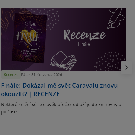
„
p
H
e
Násled
Recenze
Pátek 31. července 2026
Finále: Dokázal mě svět Caravalu znovu
okouzlit? | RECENZE
Některé knižní série člověk přečte, odloží je do knihovny a
po čase...