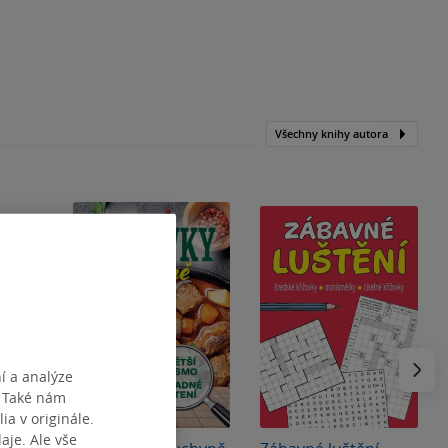
Všechny knihy autora
Následu
í a analýze
. Také nám
ia v originále.
je. Ale vše