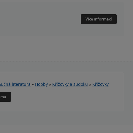
Více informací
učná literatura
»
Hobby
»
Křížovky a sudoku
»
Křížovky
téma