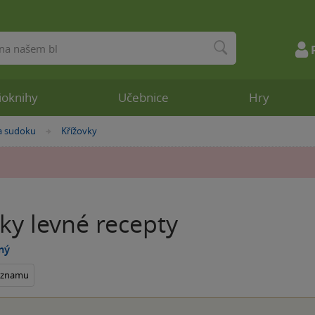
ioknihy
Učebnice
Hry
a sudoku
Křížovky
»
ky levné recepty
mý
seznamu