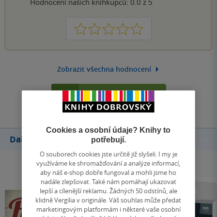
Hodnocení našich knihkupců: 0.0 z 5
1
2
3
4
5
Zobrazit všechna hodnocení
Přidat hodnocení
Cookies a osobní údaje? Knihy to
Další knihy autora
potřebují.
O souborech cookies jste určitě již slyšeli. I my je
využíváme ke shromažďování a analýze informací,
aby náš e-shop dobře fungoval a mohli jsme ho
nadále zlepšovat. Také nám pomáhají ukazovat
lepší a cílenější reklamu. Žádných 50 odstínů, ale
klidně Vergilia v originále. Váš souhlas může předat
marketingovým platformám i některé vaše osobní