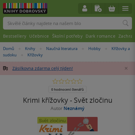
Vyhledávání
Bestsellery
Učebnice
Školní potřeby
Dark romance
Zachra
Nacházíte
Domů
Knihy
Naučná literatura
Hobby
Křížovky a
»
»
»
»
se
sudoku
Křížovky
»
zde:
Zásilkovna zdarma celý týden!
Za
0.0
z
5
0 hodnocení čtenářů
hvězdiček
Krimi křížovky - Svět zločinu
Autor
Neznámý