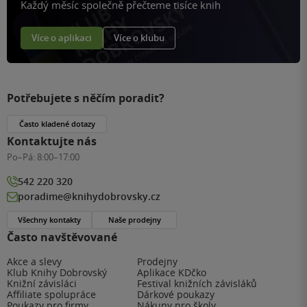
Každý měsíc společně přečteme tisíce knih
Více o aplikaci
Více o klubu
Potřebujete s něčím poradit?
Často kladené dotazy
Kontaktujte nás
Po–Pá:
8:00–17:00
542 220 320
poradime@knihydobrovsky.cz
Všechny kontakty
Naše prodejny
Často navštěvované
Akce a slevy
Prodejny
Klub Knihy Dobrovský
Aplikace KDčko
Knižní závisláci
Festival knižních závisláků
Affiliate spolupráce
Dárkové poukazy
Poukazy pro firmy
Nákupy pro školy