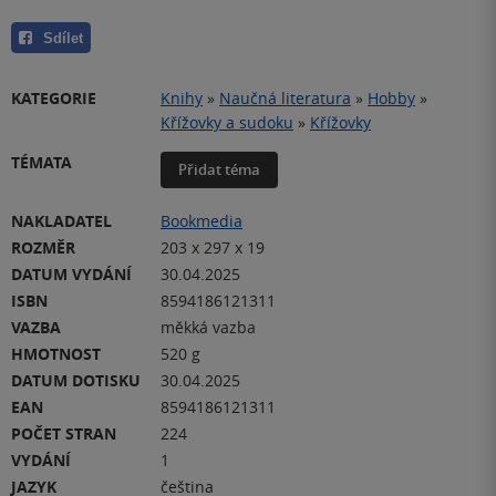
Sdílet
KATEGORIE
Knihy
»
Naučná literatura
»
Hobby
»
Křížovky a sudoku
»
Křížovky
TÉMATA
Přidat téma
NAKLADATEL
Bookmedia
ROZMĚR
203 x 297 x 19
DATUM VYDÁNÍ
30.04.2025
ISBN
8594186121311
VAZBA
měkká vazba
HMOTNOST
520 g
DATUM DOTISKU
30.04.2025
EAN
8594186121311
POČET STRAN
224
VYDÁNÍ
1
JAZYK
čeština