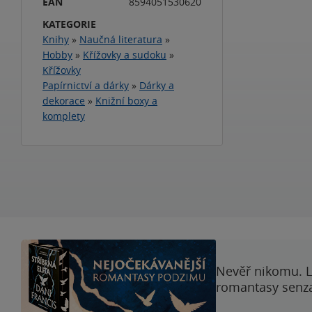
EAN
8594051530620
KATEGORIE
Knihy
»
Naučná literatura
»
Hobby
»
Křížovky a sudoku
»
Křížovky
Papírnictví a dárky
»
Dárky a
dekorace
»
Knižní boxy a
komplety
Nevěř nikomu. L
romantasy senzac