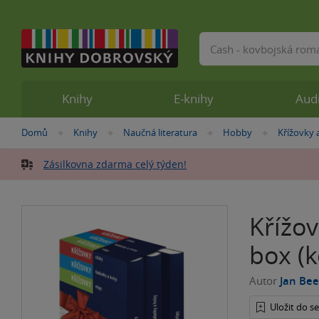
Vyhledávání
Knihy
E-knihy
Aud
Nacházíte
Domů
Knihy
Naučná literatura
Hobby
Křížovky 
»
»
»
»
se
zde:
Zásilkovna zdarma celý týden!
Křížov
box (
Autor
Jan Bee
Uložit do 