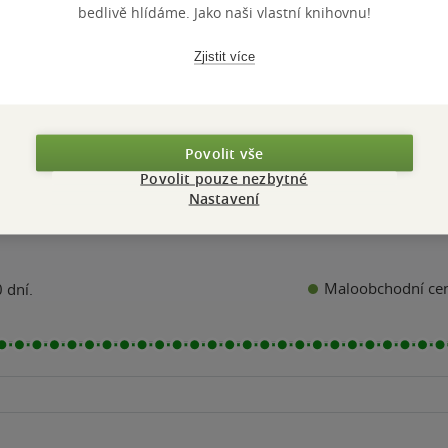
á vazba
měkká vazba
měkká vazba
5
5
bedlivě hlídáme. Jako naši vlastní knihovnu!
k
hvězdiček
hvězdiček
Kč
119 Kč
179 Kč
Běžně
199 Kč
Zjistit více
Do košíku
Do košíku
Nedostupn
Povolit vše
Povolit pouze nezbytné
Nastavení
Maloobchodní ce
 dní.