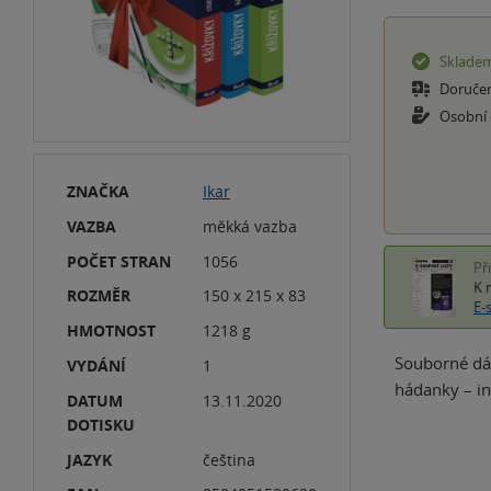
Sklade
Doruče
Osobní
ZNAČKA
Ikar
VAZBA
měkká vazba
POČET STRAN
1056
Př
K 
ROZMĚR
150 x 215 x 83
E-
HMOTNOST
1218 g
Souborné dár
VYDÁNÍ
1
hádanky – in
DATUM
13.11.2020
DOTISKU
JAZYK
čeština