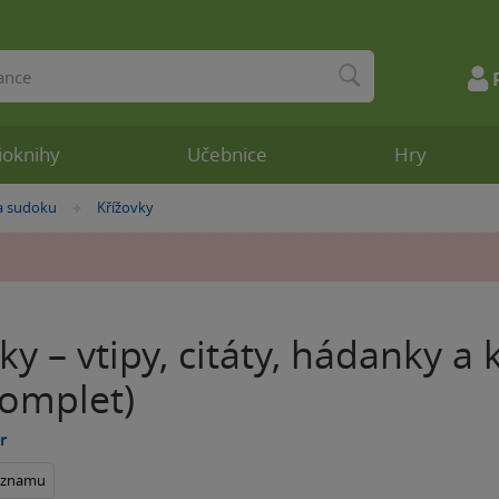
ioknihy
Učebnice
Hry
a sudoku
Křížovky
»
ky – vtipy, citáty, hádanky a 
komplet)
r
seznamu