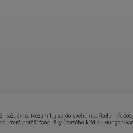
ži každému. Nezamiluj se do svého nepřítele. Předobj
i, která potěší fanoušky Čtvrtého křídla i Hunger Ga