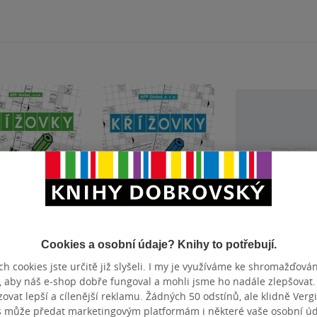
Poškozené
Nedostupné
Cookies a osobní údaje? Knihy to potřebují.
vky – hádanky a
Křížovky - vtipy
Markéta B.,Děd
h cookies jste určitě již slyšeli. I my je využíváme ke shromažďován
(poškozená)
Čachtic
, aby náš e-shop dobře fungoval a mohli jsme ho nadále zlepšovat
r
Jan Beer
Jan Beer
vat lepší a cílenější reklamu. Žádných 50 odstínů, ale klidně Vergil
3.7
0.0
s může předat marketingovým platformám i některé vaše osobní úda
z
z