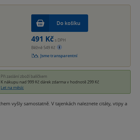
hvěz
Do košíku
491 Kč
s DPH
Běžně 549 Kč
Jsme transparentní
Při zaslání zboží balíčkem
K nákupu nad 999 Kč
dárek zdarma
v hodnotě 299 Kč
Let na měsíc
hem vyšly samostatně. V tajenkách naleznete citáty, vtipy a