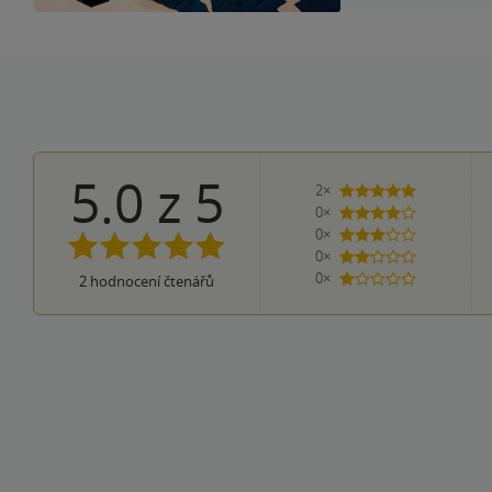
5.0
z
5
2×
5 hvězdiček
0×
4 hvězdičky
0×
3 hvězdičky
0×
2 hvězdičky
0×
2
hodnocení čtenářů
1 hvezdička