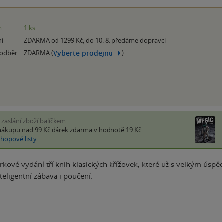
m
1 ks
ní
ZDARMA od 1299 Kč, do 10. 8. předáme dopravci
Vyberte prodejnu
 odběr
ZDARMA (
)
i zaslání zboží balíčkem
nákupu nad 99 Kč
dárek zdarma
v hodnotě 19 Kč
shopové listy
kové vydání tří knih klasických křížovek, které už s velkým úspěc
teligentní zábava i poučení.