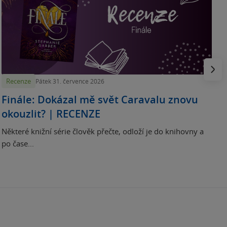
„
p
H
e
Násled
Recenze
Pátek 31. července 2026
Finále: Dokázal mě svět Caravalu znovu
okouzlit? | RECENZE
Některé knižní série člověk přečte, odloží je do knihovny a
po čase...