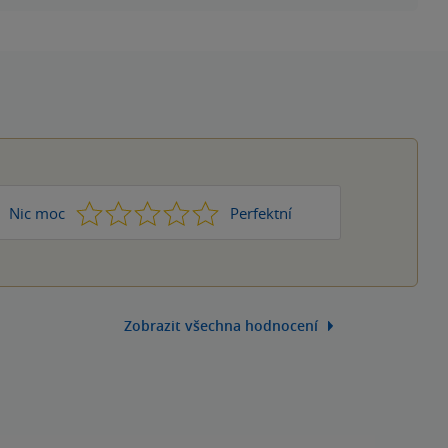
1
2
3
4
5
Nic moc
Perfektní
Zobrazit všechna hodnocení