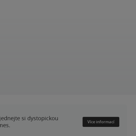
ednejte si dystopickou
Více informací
mes.