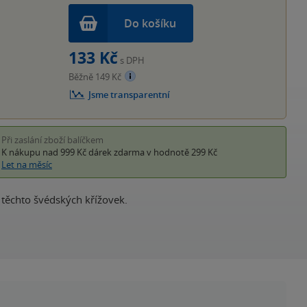
Do košíku
133 Kč
s DPH
Běžně 149 Kč
Jsme transparentní
Při zaslání zboží balíčkem
K nákupu nad 999 Kč
dárek zdarma
v hodnotě 299 Kč
Let na měsíc
 těchto švédských křížovek.