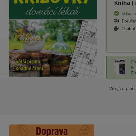
Kniha (
Sklade
Doruče
Osobní
Př
K 
E-
Víte, co pla