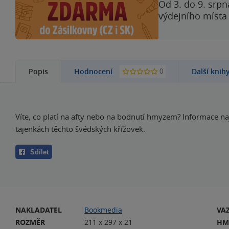
Od 3. do 9. srpn
výdejního místa
0
Popis
Hodnocení
Další knih
Víte, co platí na afty nebo na bodnutí hmyzem? Informace na
tajenkách těchto švédských křížovek.
Sdílet
NAKLADATEL
Bookmedia
VA
ROZMĚR
211 x 297 x 21
HM