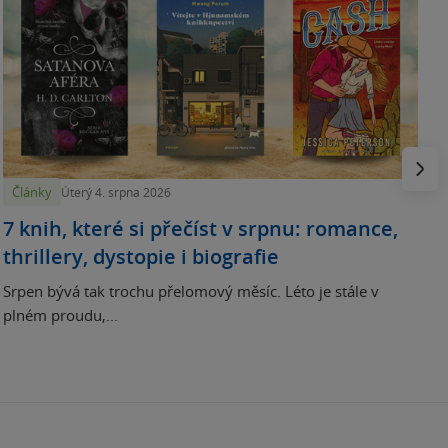
N
p
Násled
Články
Úterý 4. srpna 2026
7 knih, které si přečíst v srpnu: romance,
thrillery, dystopie i biografie
Srpen bývá tak trochu přelomový měsíc. Léto je stále v
plném proudu,...