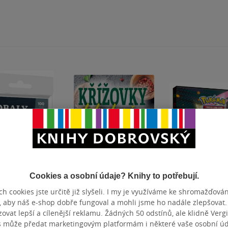
Cookies a osobní údaje? Knihy to potřebují.
ler
Bestseller
h cookies jste určitě již slyšeli. I my je využíváme ke shromažďován
 na karty -
Křížovky do kuchyně
Pokémon Ultra
, aby náš e-shop dobře fungoval a mohli jsme ho nadále zlepšovat
ard Card
Mega Evolution
vat lepší a cílenější reklamu. Žádných 50 odstínů, ale klidně Vergil
 - Standa
Ascended Hero
s může předat marketingovým platformám i některé vaše osobní úda
mý
Neznámý
Neznámý