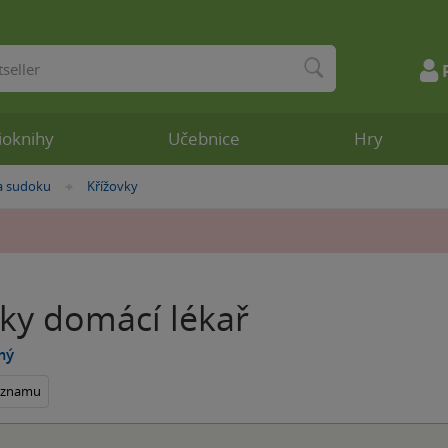
ioknihy
Učebnice
Hry
a sudoku
Křížovky
»
vky domácí lékař
mý
seznamu