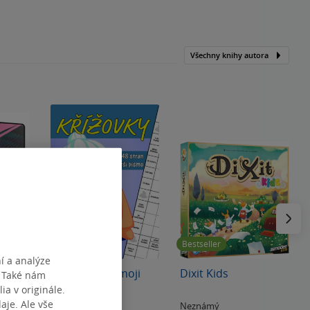
Všechny knihy autora
Následu
Bestseller
í a analýze
 PRO:
Křížovky pro moji
Dixit Kids
. Také nám
 2.5
babičku
ia v originále.
es -
je. Ale vše
Neznámý
Neznámý