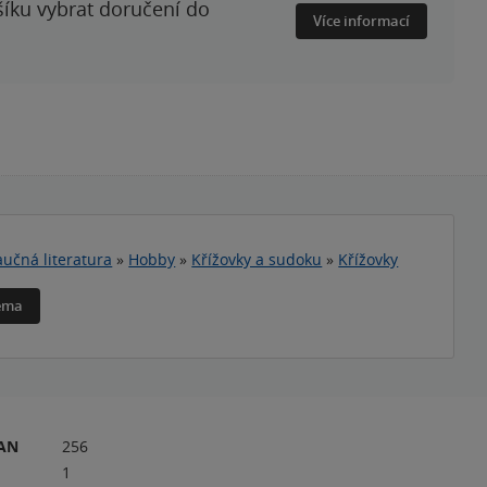
šíku vybrat doručení do
Více informací
učná literatura
»
Hobby
»
Křížovky a sudoku
»
Křížovky
téma
RAN
256
1