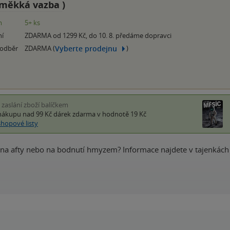
měkká vazba
)
m
5+ ks
ní
ZDARMA od 1299 Kč, do 10. 8. předáme dopravci
Vyberte prodejnu
 odběr
ZDARMA (
)
i zaslání zboží balíčkem
nákupu nad 99 Kč
dárek zdarma
v hodnotě 19 Kč
shopové listy
tí na afty nebo na bodnutí hmyzem? Informace najdete v tajenkách