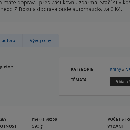
a máte dopravu přes Zásilkovnu zdarma. Stačí si v ko
 nebo Z-Boxu a doprava bude automaticky za 0 Kč.
y autora
Vývoj ceny
jdete v
KATEGORIE
Knihy
»
Na
TÉMATA
Přidat 
ZBA
měkká vazba
POČET ST
OTNOST
590 g
VYDÁNÍ