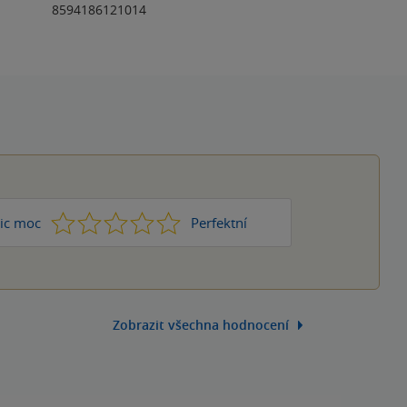
8594186121014
1
2
3
4
5
ic moc
Perfektní
Zobrazit všechna hodnocení