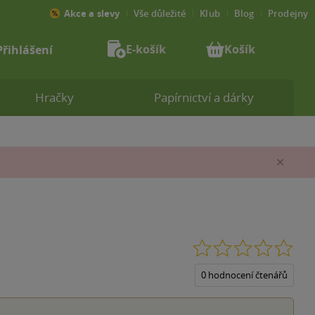
Akce a slevy
Vše důležité
Klub
Blog
Prodejny
E-košík
Košík
Přihlášení
Hračky
Papírnictví a dárky
Zav
0.0
z
5
0 hodnocení čtenářů
hvěz