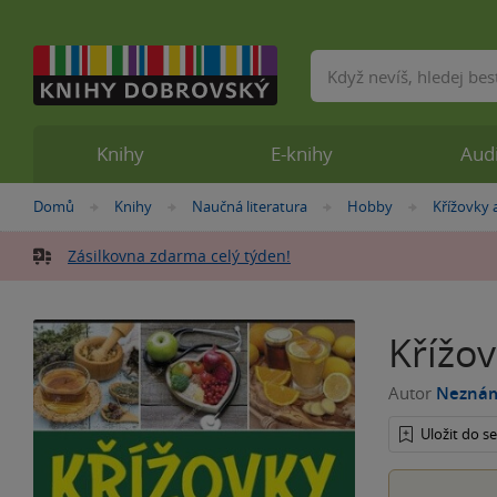
Vyhledávání
Knihy
E-knihy
Aud
Nacházíte
Domů
Knihy
Naučná literatura
Hobby
Křížovky 
»
»
»
»
se
zde:
Zásilkovna zdarma celý týden!
Křížo
Autor
Nezná
Uložit do 