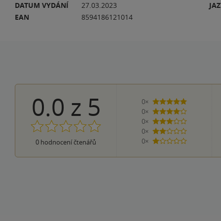
DATUM VYDÁNÍ
27.03.2023
JA
EAN
8594186121014
0.0
z
5
0×
5 hvězdiček
0×
4 hvězdičky
0×
3 hvězdičky
0×
2 hvězdičky
0×
0
hodnocení čtenářů
1 hvezdička