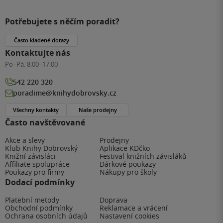
Potřebujete s něčím poradit?
Často kladené dotazy
Kontaktujte nás
Po–Pá:
8:00–17:00
542 220 320
poradime@knihydobrovsky.cz
Všechny kontakty
Naše prodejny
Často navštěvované
Akce a slevy
Prodejny
Klub Knihy Dobrovský
Aplikace KDčko
Knižní závisláci
Festival knižních závisláků
Affiliate spolupráce
Dárkové poukazy
Poukazy pro firmy
Nákupy pro školy
Dodací podmínky
Platební metody
Doprava
Obchodní podmínky
Reklamace a vrácení
Ochrana osobních údajů
Nastavení cookies