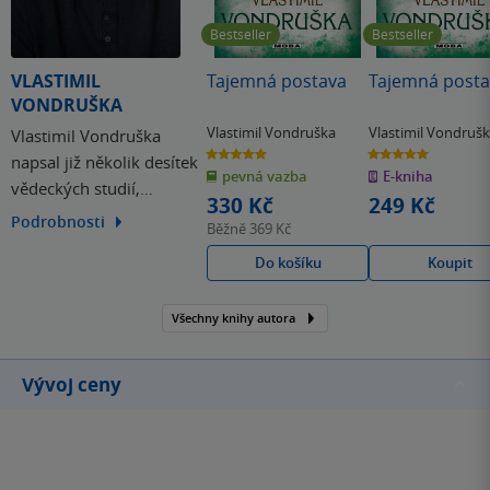
Bestseller
Bestseller
VLASTIMIL
Tajemná postava
Tajemná posta
VONDRUŠKA
Vlastimil Vondruška
Vlastimil Vondruš
Vlastimil Vondruška
5.0
5.0
napsal již několik desítek
z
z
pevná vazba
E-kniha
5
5
vědeckých studií,
hvězdiček
hvězdiček
330 Kč
249 Kč
populárně naučných
Podrobnosti
Běžně
369 Kč
článků a historických knih
Do košíku
Koupit
pro dospělé i pro mládež.
Mezi nejúspěšnější patří
Přemyslovská epopej a
Všechny knihy autora
Husitská epopej, která
získala prestižní cenu
Vývoj ceny
Český bestseller…