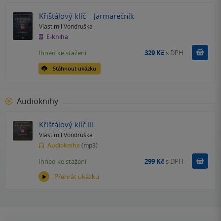
Křišťálový klíč – Jarmarečník
Vlastimil Vondruška
E-kniha
Koupit
Ihned ke stažení
329 Kč
s DPH
Stáhnout ukázku
Audioknihy
Křišťálový klíč III.
Vlastimil Vondruška
Audiokniha
(mp3)
Koupit
Ihned ke stažení
299 Kč
s DPH
Přehrát ukázku