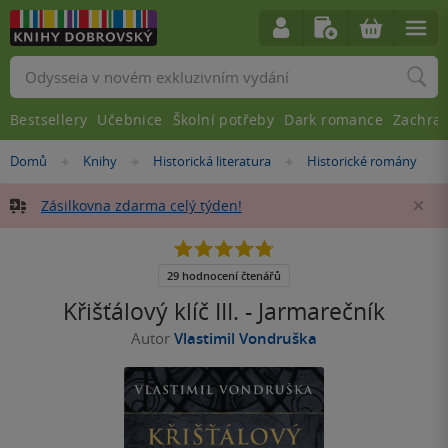
Vyhledávání
Bestsellery
Učebnice
Školní potřeby
Dark romance
Zachra
Nacházíte
Domů
Knihy
Historická literatura
Historické romány
»
»
»
se
zde:
Zásilkovna zdarma celý týden!
Za
4.8
z
5
29 hodnocení čtenářů
hvězdiček
Křišťálový klíč III. - Jarmarečník
Autor
Vlastimil Vondruška