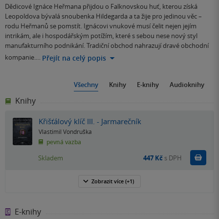
Dědicové Ignáce Heřmana přijdou o Falknovskou huť, kterou získá
Leopoldova bývalá snoubenka Hildegarda a ta žije pro jedinou věc –
rodu Heřmanů se pomstít. Ignácovi vnukové musí čelit nejen jejím
intrikám, ale i hospodářským potížím, které s sebou nese nový styl
manufakturního podnikání. Tradiční obchod nahrazují dravé obchodní
kompanie.…
Přejít na celý popis
Všechny
Knihy
E-knihy
Audioknihy
Knihy
Křišťálový klíč III. - Jarmarečník
Vlastimil Vondruška
pevná vazba
Do k
Skladem
447 Kč
s DPH
Zobrazit
více
(+1)
E-knihy