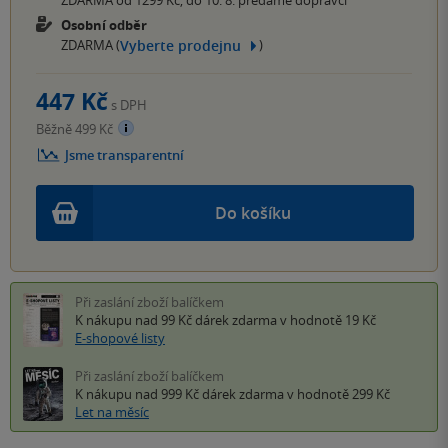
ZDARMA od 1299 Kč, do 10. 8. předáme dopravci
Osobní odběr
Vyberte prodejnu
ZDARMA (
)
447 Kč
s DPH
Běžně 499 Kč
Jsme transparentní
Do košíku
Při zaslání zboží balíčkem
K nákupu nad 99 Kč
dárek zdarma
v hodnotě 19 Kč
E-shopové listy
Při zaslání zboží balíčkem
K nákupu nad 999 Kč
dárek zdarma
v hodnotě 299 Kč
Let na měsíc