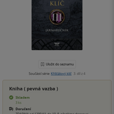
Uložit do seznamu
Součástí série:
Křišťálový klíč
3. díl z 4
Kniha (
pevná vazba
)
Skladem
3 ks
Doručení