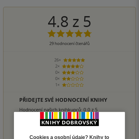
4.8
z
5
29
hodnocení čtenářů
26×
5 hvězdiček
2×
4 hvězdičky
0×
3 hvězdičky
0×
2 hvězdičky
1×
1 hvezdička
PŘIDEJTE SVÉ HODNOCENÍ KNIHY
Hodnocení našich knihkupců: 0.0 z 5
1
2
3
4
5
Cookies a osobní údaje? Knihy to