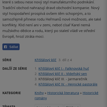
které s sebou nese nový styl manufakturního podnikání.
Tradiční obchod nahrazují dravé obchodní kompanie. Nový
styl hospodaření prospívá ovšem těm schopným, a to
samozřejmě přinese rodu Heřmanů nové možnosti, ale také
konflikty. Klid není ani v zemi, neboť císař Karel nemá
mužského dědice a rodu, který po staletí vládl ve střední
Evropě, hrozí ztráta moci.
Sdílet
SÉRIE
Křišťálový klíč
3. díl z 4
DALŠÍ ZE SÉRIE
1.
Křišťálový klíč I.- Falknovská huť
2.
Křišťálový klíč II - Vídeňský sen
3.
Křišťálový klíč III. - Jarmarečník
4.
Křišťálový klíč IV. - Hejnické pastorále
KATEGORIE
Knihy
»
Historická literatura
»
Historické
romány
TÉMATA