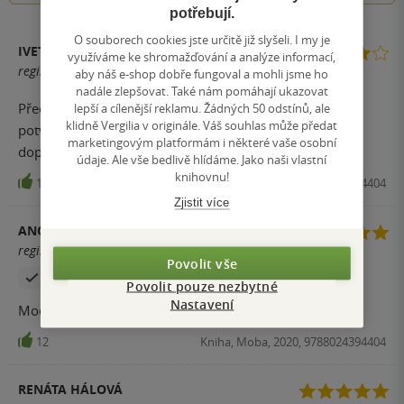
potřebují.
O souborech cookies jste určitě již slyšeli. I my je
IVETA ČÍŽKOVÁ
využíváme ke shromažďování a analýze informací,
registrovaný uživatel
aby náš e-shop dobře fungoval a mohli jsme ho
nadále zlepšovat. Také nám pomáhají ukazovat
Předpokládaná kvalita knihy p. Vondrušky a zase se mi
lepší a cílenější reklamu. Žádných 50 odstínů, ale
klidně Vergilia v originále. Váš souhlas může předat
potvrdilo, že pan Vondruška je skvělý vypravěč. Vřele
marketingovým platformám i některé vaše osobní
doporučuji.
údaje. Ale vše bedlivě hlídáme. Jako naši vlastní
knihovnu!
15
Kniha, Moba, 2020, 9788024394404
Zjistit více
ANONYM
registrovaný uživatel
Povolit vše
Zakoupil produkt
Povolit pouze nezbytné
Nastavení
Moc hezké pokračování ságy a těším se na další díl
12
Kniha, Moba, 2020, 9788024394404
RENÁTA HÁLOVÁ