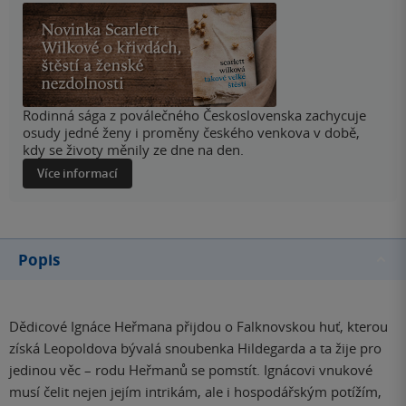
Rodinná sága z poválečného Československa zachycuje
osudy jedné ženy i proměny českého venkova v době,
kdy se životy měnily ze dne na den.
Více informací
Popis
Dědicové Ignáce Heřmana přijdou o Falknovskou huť, kterou
získá Leopoldova bývalá snoubenka Hildegarda a ta žije pro
jedinou věc – rodu Heřmanů se pomstít. Ignácovi vnukové
musí čelit nejen jejím intrikám, ale i hospodářským potížím,