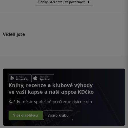
Články, které stojí za pozornost
Viděli jste
Knihy, recenze a klubové výhody
ve vaší kapse a naší appce KDčko
Každý měsíc společně přečteme tisíce knih
Více o aplikaci
Více o klubu