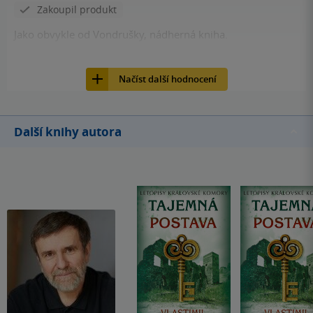
Zakoupil produkt
Jako obvykle od Vondrušky, nádherná kniha.
11
Kniha, Moba, 2020, 9788024394404
Načíst další hodnocení
Další knihy autora