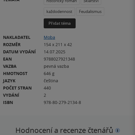
historický román
Sklářství
každodennost
Feudalismus
Přidat téma
NAKLADATEL
Moba
ROZMĚR
154 x 211 x 42
DATUM VYDÁNÍ
14.07.2025
EAN
9788027921348
VAZBA
pevná vazba
HMOTNOST
646 g
JAZYK
čeština
POČET STRAN
440
VYDÁNÍ
2
ISBN
978-80-279-2134-8
Hodnocení a recenze čtenářů