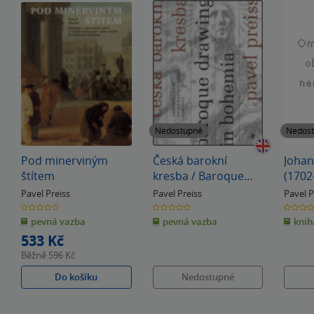
Nedostupné
Nedos
Pod minerviným
Česká barokní
Johan
štítem
kresba / Baroque
(1702
drawing in Bohemia
Pavel Preiss
Pavel Preiss
Pavel P
0.0
0.0
0.0
z
z
z
pevná vazba
pevná vazba
knih
5
5
5
hvězdiček
hvězdiček
hvězdiče
533 Kč
Běžně
596 Kč
Do košíku
Nedostupné