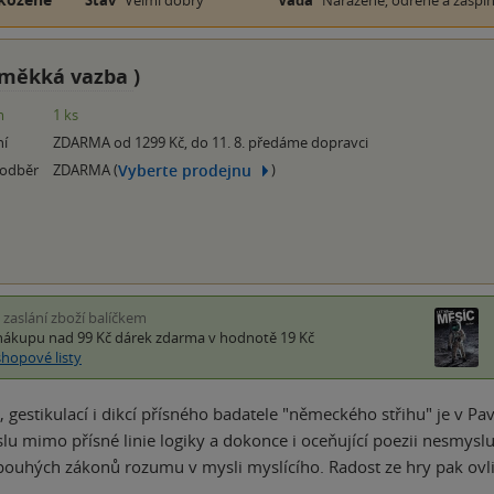
Stav
Velmi dobrý
Vada
Naražené, odřené a zašpin
měkká vazba
)
m
1 ks
ní
ZDARMA od 1299 Kč, do 11. 8. předáme dopravci
Vyberte prodejnu
 odběr
ZDARMA (
)
i zaslání zboží balíčkem
nákupu nad 99 Kč
dárek zdarma
v hodnotě 19 Kč
shopové listy
 gestikulací i dikcí přísného badatele "německého střihu" je v P
lu mimo přísné linie logiky a dokonce i oceňující poezii nesmysl
pouhých zákonů rozumu v mysli myslícího. Radost ze hry pak ovl