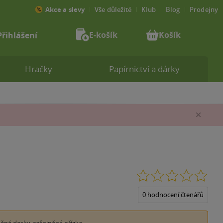
Akce a slevy
Vše důležité
Klub
Blog
Prodejny
E-košík
Košík
Přihlášení
Hračky
Papírnictví a dárky
Zav
0.0
z
5
0 hodnocení čtenářů
hvěz