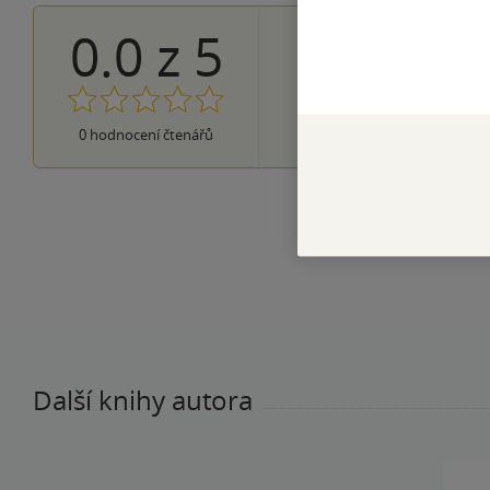
0.0
z
5
0×
5 hvězdiček
0×
4 hvězdičky
0×
3 hvězdičky
0×
2 hvězdičky
0×
0
hodnocení čtenářů
1 hvezdička
Další knihy autora