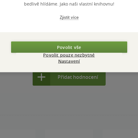
bedlivě hlídáme. Jako naši vlastní knihovnu!
PŘIDEJTE SVÉ HODNOCENÍ KNIHY
Zjistit více
N
Hodnocení našich knihkupců: 0.0 z 5
Povolit vše
Povolit pouze nezbytné
Nastavení
Přidat hodnocení