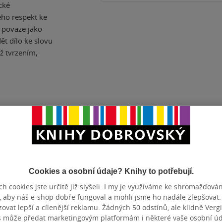
cké
eho respekt ke
 povaze jako
dět dílo ke slovu
ež tvrzením,
ZBA
měkká vazba
POČET ST
OTNOST
377 g
DATUM VY
BN
DEF0000146944
EAN
Cookies a osobní údaje? Knihy to potřebují.
h cookies jste určitě již slyšeli. I my je využíváme ke shromažďován
, aby náš e-shop dobře fungoval a mohli jsme ho nadále zlepšovat
Hodnocení a recenze čtenářů
vat lepší a cílenější reklamu. Žádných 50 odstínů, ale klidně Vergil
s může předat marketingovým platformám i některé vaše osobní úda