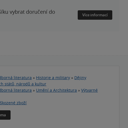
šíku vybrat doručení do
Více informací
borná literatura
»
Historie a military
»
Dějiny
ch států, národů a kultur
borná literatura
»
Umění a Architektura
»
Výtvarné
škozené zboží
téma