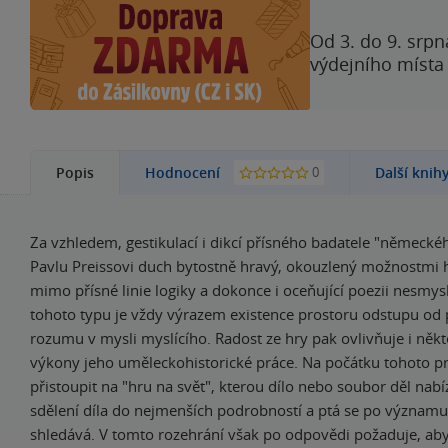
Od 3. do 9. srpn
výdejního místa
0
Popis
Hodnocení
Další knih
Za vzhledem, gestikulací i dikcí přísného badatele "německéh
Pavlu Preissovi duch bytostně hravý, okouzlený možnostmi 
mimo přísné linie logiky a dokonce i oceňující poezii nesmys
tohoto typu je vždy výrazem existence prostoru odstupu o
rozumu v mysli myslícího. Radost ze hry pak ovlivňuje i někt
výkony jeho uměleckohistorické práce. Na počátku tohoto pr
přistoupit na "hru na svět", kterou dílo nebo soubor děl nabíz
sdělení díla do nejmenších podrobností a ptá se po významu
shledává. V tomto rozehrání však po odpovědi požaduje, aby