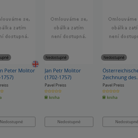
tupné
Nedostupné
Nedostupné
n Peter Molitor
Jan Petr Molitor
Österreichisch
-1757)
(1702-1757)
Zeichnung des
18.Jahrhundert
reiss
Pavel Preiss
Pavel Preiss
(váz.)
0.0
0.0
z
z
a
kniha
kniha
5
5
k
hvězdiček
hvězdiček
Nedostupné
Nedostupné
Nedostupn