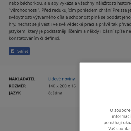
nebo báchorkou, ale aby vykázala všechny náležitosti histori
"věrohodnosti". Před redukujícím pohledem chrání Preisse j
svébytnosti výtvarného díla a schopnost plně se poddat jeho
hry, nechat se jí vést i ve své vědecké práci a právě tak přivá
jazykem, který je podstatněji líčením a někdy i básní spíše n
konstatováním či definicí.
Sdílet
NAKLADATEL
Lidové noviny
VA
ROZMĚR
140 x 200 x 16
HM
JAZYK
čeština
IS
O souborec
informací
pomáhají ukazo
Váš souhla