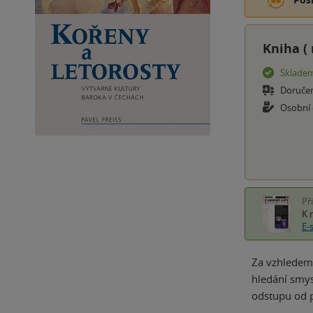
Kniha (
Sklade
Doruče
Osobní
Př
K 
E-
Za vzhledem,
hledání smys
odstupu od 