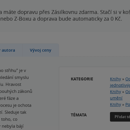
a máte dopravu přes Zásilkovnu zdarma. Stačí si v ko
 nebo Z-Boxu a doprava bude automaticky za 0 Kč.
y autora
Vývoj ceny
o střihu" je v
hledání smyslu
KATEGORIE
Knihy
»
Od
lu. Hravost
jednotlivý
d pouhých zákonů
Knihy
»
Od
eré fáze a
umění
Knihy
»
Po
ocesu je ochota
í. Sleduje tak
TÉMATA
Přidat 
 toho, co
 nebyla bájí