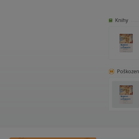
Knihy
Poškoze