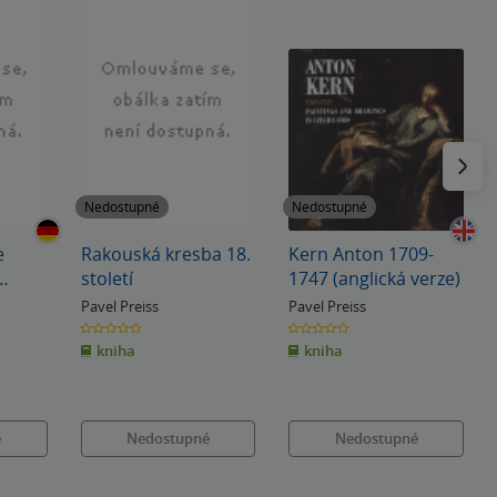
Následu
Nedostupné
Nedostupné
e
Rakouská kresba 18.
Kern Anton 1709-
století
1747 (anglická verze)
s
Pavel Preiss
Pavel Preiss
0.0
0.0
z
z
kniha
kniha
5
5
hvězdiček
hvězdiček
é
Nedostupné
Nedostupné