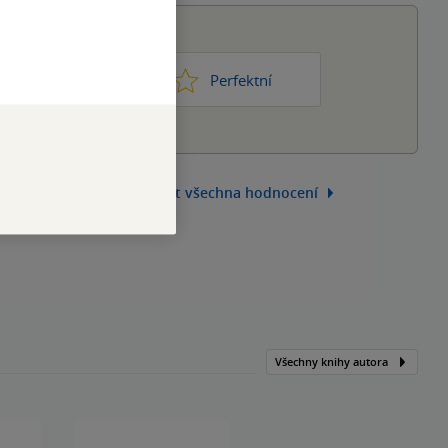
1
2
3
4
5
ic moc
Perfektní
Zobrazit všechna hodnocení
Všechny knihy autora