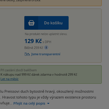
ěné desky, zašpiněná ořízka.
Do košíku
Na produkt nelze uplatnit slevu.
129 Kč
s DPH
Běžně 259 Kč
Jsme transparentní
Při zaslání zboží balíčkem
K nákupu nad 999 Kč
dárek zdarma
v hodnotě 299 Kč
Let na měsíc
avlu Preissovi duch bytostně hravý, okouzlený možnostmi
u. Hravost tohoto typu je vždy výrazem existence prostoru
ivňuje…
Přejít na celý popis