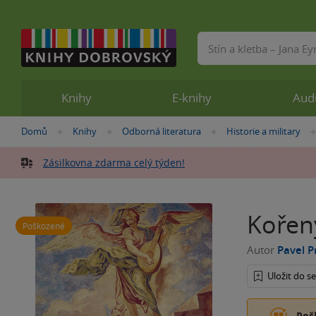
Vyhledávání
Knihy
E-knihy
Aud
Nacházíte
Domů
Knihy
Odborná literatura
Historie a military
»
»
»
se
zde:
Zásilkovna zdarma celý týden!
Kořeny
Poškozené
Autor
Pavel P
Uložit do 
Poš