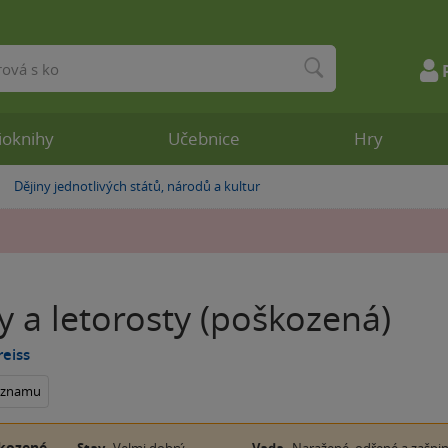
ioknihy
Učebnice
Hry
Dějiny jednotlivých států, národů a kultur
»
 a letorosty (poškozená)
reiss
seznamu
kozené