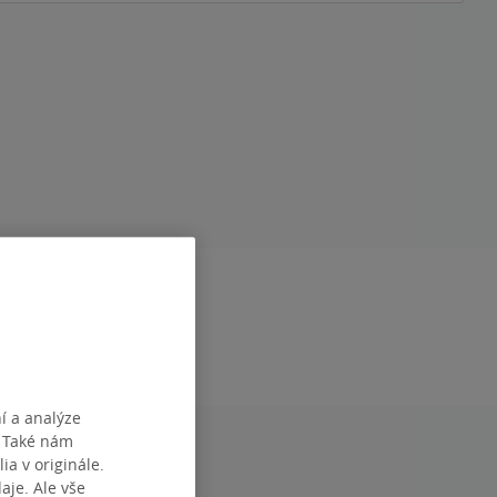
RAN
304
DÁNÍ
30.04.2008
DEF0000146944
í a analýze
. Také nám
ia v originále.
je. Ale vše