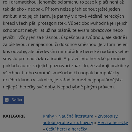
roli dramatickou. Jenomže od smíchu to zase k pláči není až
tak daleko - naopak. Přitom nelze přehlédnout ještě jeden
atribut, a to jejich šarm. Je patrný v drtivé většině hereckých
kreací všech pěti protagonistek. Vůbec obdivuhodná je i jejich
schopnost nebýt - ať už na plátně, televizní obrazovce nebo
jevišti - vždy jen za krásnou, úspěšnou a svůdnou, ale klidně i
za ošklivou, nenápadnou či dokonce směšnou. Je v tom nejen
kus odvahy, ale především mimořádné herecké nadání všetně
smyslu pro nadsázku a ironii. A právě tyto herecké proměny
pokládá autor za jejich poznávací znak. To, že zahrají prakticky
všechno, i toho smutně směšného či naopak humpolácky
drzého klauna v sukních, je zařadilo mezi nejpopulárnější a
nejlepší herečky své doby. Nepochybně plným právem.
Sdílet
KATEGORIE
Knihy
»
Naučná literatura
»
Životopisy,
autobiografie a rozhovory
»
Herci a herečky
»
Čeští herci a herečky