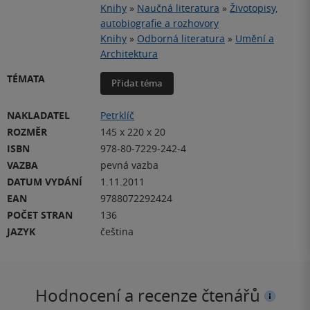
Knihy
»
Naučná literatura
»
Životopisy,
autobiografie a rozhovory
Knihy
»
Odborná literatura
»
Umění a
Architektura
TÉMATA
Přidat téma
NAKLADATEL
Petrklíč
ROZMĚR
145 x 220 x 20
ISBN
978-80-7229-242-4
VAZBA
pevná vazba
DATUM VYDÁNÍ
1.11.2011
EAN
9788072292424
POČET STRAN
136
JAZYK
čeština
Hodnocení a recenze čtenářů