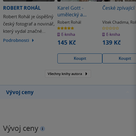
ROBERT ROHÁL
Karel Gott -
České zpívající
umělecký a
Robert Rohál je úspěšný
soukromý život
Robert Rohál
Vítek Chadima
,
Ro
český fotograf a novinář,
Rohál
5.0
0.0
který vydal značné
z
z
E-kniha
E-kniha
5
5
hvězdiček
hvězdiček
množství titulů
Podrobnosti
145 Kč
139 Kč
zabývajících se filmy,
muzikály, pop music a
Koupit
Koupit
známými českými
osobnostmi v čele se
Všechny knihy autora
zesnulým hudebním
králem Karlem Gottem. V
jeho „přihrádce“ najdete
Vývoj ceny
mimo jiné…
Vývoj ceny