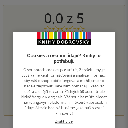
0.0
z
5
0
hodnocení čtenářů
0×
5 hvězdiček
Cookies a osobní údaje? Knihy to
0×
4 hvězdičky
potřebují.
0×
3 hvězdičky
O souborech cookies jste určitě již slyšeli. I my je
0×
2 hvězdičky
využíváme ke shromažďování a analýze informací,
0×
1 hvezdička
aby náš e-shop dobře fungoval a mohli jsme ho
nadále zlepšovat. Také nám pomáhají ukazovat
PŘIDEJTE SVÉ HODNOCENÍ KNIHY
lepší a cílenější reklamu. Žádných 50 odstínů, ale
klidně Vergilia v originále. Váš souhlas může předat
marketingovým platformám i některé vaše osobní
1
2
3
4
5
údaje. Ale vše bedlivě hlídáme. Jako naši vlastní
knihovnu!
Zjistit více
Zobrazit všechna hodnocení