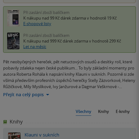
Při zaslání zboží balíčkem
K nákupu nad 99 Kč
dárek zdarma
v hodnotě 19 Kč
E-shopové listy
Při zaslání zboží balíčkem
K nákupu nad 999 Kč
dárek zdarma
v hodnotě 299 Kč
Let na měsíc
Pět neobyčejných hereček, pět netuctových osudů a desítky rolí, které
pobavily zdaleka nejen české publikum... To byly základní momenty pro
autora Roberta Rohála k napsání knihy Klauni v sukních. Pozorně si zde
všímá především profesních úspěchů herečky Stelly Zázvorkové, Heleny
Růžičkové, Míly Myslíkové, Ivy Janžurové a Dagmar Veškrnové -…
Přejít na celý popis
Všechny
Knihy
E-knihy
Knihy
Klauni v sukních