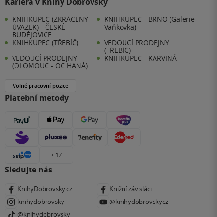
Kariéra v Knihy Dobrovský
KNIHKUPEC (ZKRÁCENÝ
KNIHKUPEC - BRNO (Galerie
ÚVAZEK) - ČESKÉ
Vaňkovka)
BUDĚJOVICE
KNIHKUPEC (TŘEBÍČ)
VEDOUCÍ PRODEJNY
(TŘEBÍČ)
VEDOUCÍ PRODEJNY
KNIHKUPEC - KARVINÁ
(OLOMOUC - OC HANÁ)
Volné pracovní pozice
Platební metody
+ 17
Sledujte nás
KnihyDobrovsky.cz
Knižní závisláci
knihydobrovsky
@knihydobrovskycz
@knihydobrovsky