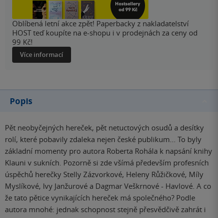
Oblíbená letní akce zpět! Paperbacky z nakladatelství
HOST teď koupíte na e-shopu i v prodejnách za ceny od
99 Kč!
Více informací
Popis
Pět neobyčejných hereček, pět netuctových osudů a desítky
rolí, které pobavily zdaleka nejen české publikum... To byly
základní momenty pro autora Roberta Rohála k napsání knihy
Klauni v sukních. Pozorně si zde všímá především profesních
úspěchů herečky Stelly Zázvorkové, Heleny Růžičkové, Míly
Myslíkové, Ivy Janžurové a Dagmar Veškrnové - Havlové. A co
že tato pětice vynikajících hereček má společného? Podle
autora mnohé: jednak schopnost stejně přesvědčivě zahrát i