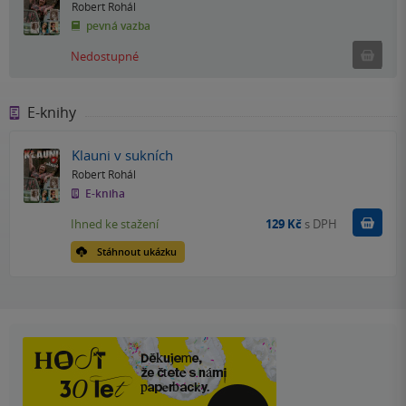
Robert Rohál
pevná vazba
Ned
Nedostupné
E-knihy
Klauni v sukních
Robert Rohál
E-kniha
Koupit
Ihned ke stažení
129 Kč
s DPH
Stáhnout ukázku