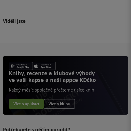
Viděli jste
Knihy, recenze a klubové výhody
ve vaší kapse a naší appce KDčko
Každý měsíc společně přečteme tisíce knih
Více o aplikaci
Více o klubu
Potřebujete s něčím poradit?