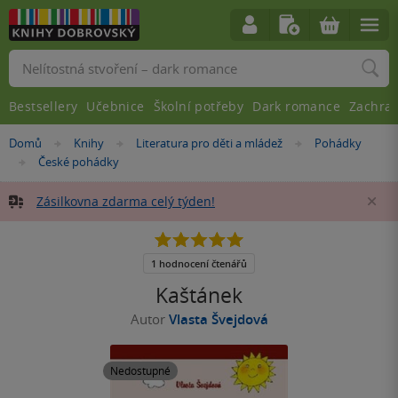
Vyhledávání
Bestsellery
Učebnice
Školní potřeby
Dark romance
Zachra
Nacházíte
Domů
Knihy
Literatura pro děti a mládež
Pohádky
»
»
»
se
České pohádky
»
zde:
Zásilkovna zdarma celý týden!
Za
5.0
z
5
1 hodnocení čtenářů
hvězdiček
Kaštánek
Autor
Vlasta Švejdová
Nedostupné