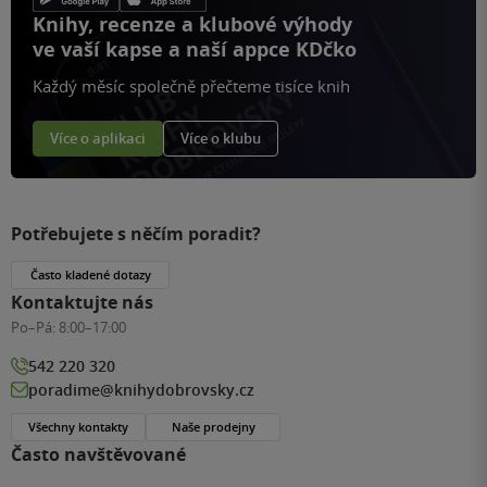
Knihy, recenze a klubové výhody
ve vaší kapse a naší appce KDčko
Každý měsíc společně přečteme tisíce knih
Více o aplikaci
Více o klubu
Potřebujete s něčím poradit?
Často kladené dotazy
Kontaktujte nás
Po–Pá:
8:00–17:00
542 220 320
poradime@knihydobrovsky.cz
Všechny kontakty
Naše prodejny
Často navštěvované