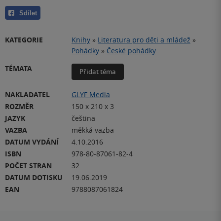
Sdílet
KATEGORIE
Knihy
»
Literatura pro děti a mládež
»
Pohádky
»
České pohádky
TÉMATA
Přidat téma
NAKLADATEL
GLYF Media
ROZMĚR
150 x 210 x 3
JAZYK
čeština
VAZBA
měkká vazba
DATUM VYDÁNÍ
4.10.2016
ISBN
978-80-87061-82-4
POČET STRAN
32
DATUM DOTISKU
19.06.2019
EAN
9788087061824