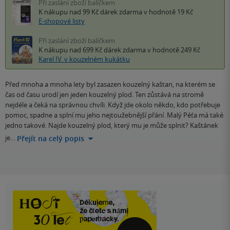
Při zaslání zboží balíčkem
K nákupu nad 99 Kč
dárek zdarma
v hodnotě 19 Kč
E-shopové listy
Při zaslání zboží balíčkem
K nákupu nad 699 Kč
dárek zdarma
v hodnotě 249 Kč
Karel IV. v kouzelném kukátku
Před mnoha a mnoha lety byl zasazen kouzelný kaštan, na kterém se
čas od času urodí jen jeden kouzelný plod. Ten zůstává na stromě
nejdéle a čeká na správnou chvíli. Když jde okolo někdo, kdo potřebuje
pomoc, spadne a splní mu jeho nejtoužebnější přání. Malý Péťa má také
jedno takové. Najde kouzelný plod, který mu je může splnit? Kaštánek
je…
Přejít na celý popis