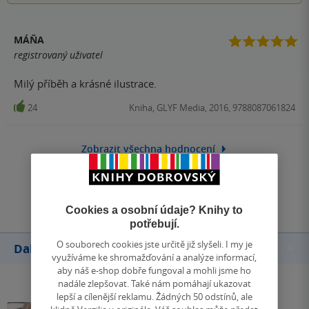
MÁŇA
registrovaný uživatel
Milý příběh a krásné ilustrace.
24
Kniha, GLYF Media, 2016, 9788087061824
Zobrazit všechna hodnocení
Přidat hodnocení
Cookies a osobní údaje? Knihy to
potřebují.
O souborech cookies jste určitě již slyšeli. I my je
Další knihy autora
využíváme ke shromažďování a analýze informací,
aby náš e-shop dobře fungoval a mohli jsme ho
nadále zlepšovat. Také nám pomáhají ukazovat
lepší a cílenější reklamu. Žádných 50 odstínů, ale