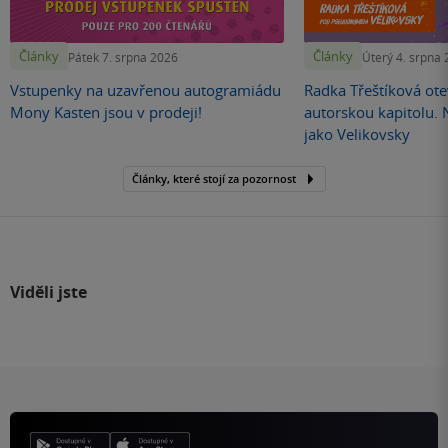
Články
Články
Pátek 7. srpna 2026
Úterý 4. srpna
Vstupenky na uzavřenou autogramiádu
Radka Třeštíková otev
Mony Kasten jsou v prodeji!
autorskou kapitolu.
jako Velikovsky
Články, které stojí za pozornost
Viděli jste