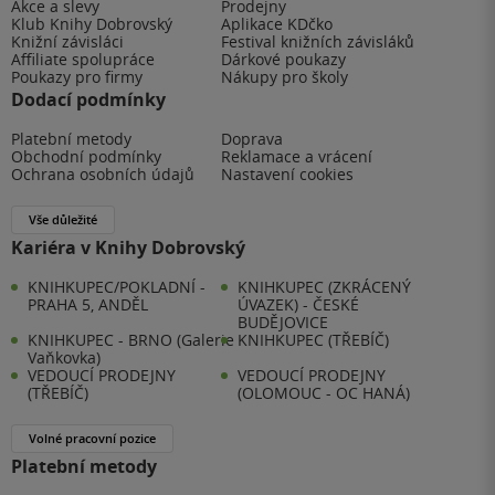
Akce a slevy
Prodejny
Klub Knihy Dobrovský
Aplikace KDčko
Knižní závisláci
Festival knižních závisláků
Affiliate spolupráce
Dárkové poukazy
Poukazy pro firmy
Nákupy pro školy
Dodací podmínky
Platební metody
Doprava
Obchodní podmínky
Reklamace a vrácení
Ochrana osobních údajů
Nastavení cookies
Vše důležité
Kariéra v Knihy Dobrovský
KNIHKUPEC/POKLADNÍ -
KNIHKUPEC (ZKRÁCENÝ
PRAHA 5, ANDĚL
ÚVAZEK) - ČESKÉ
BUDĚJOVICE
KNIHKUPEC - BRNO (Galerie
KNIHKUPEC (TŘEBÍČ)
Vaňkovka)
VEDOUCÍ PRODEJNY
VEDOUCÍ PRODEJNY
(TŘEBÍČ)
(OLOMOUC - OC HANÁ)
Volné pracovní pozice
Platební metody