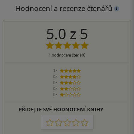
Hodnocení a recenze čtenářů
5.0
z
5
1
hodnocení čtenářů
1×
5 hvězdiček
0×
4 hvězdičky
0×
3 hvězdičky
0×
2 hvězdičky
0×
1 hvezdička
PŘIDEJTE SVÉ HODNOCENÍ KNIHY
1
2
3
4
5