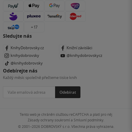
+ 17
Sledujte nás
KnihyDobrovsky.cz
Knižní závisláci
knihydobrovsky
@knihydobrovskycz
@knihydobrovsky
Odebírejte nás
Každý měsíc společně přečteme tisíce knih
Odebírat
Tento web je chráněn službou reCAPTCHA a platí pro něj
Zásady ochrany soukromí
a
Smluvní podmínky
.
© 2001–2026
DOBROVSKÝ s.r.o. Všechna práva vyhrazena.