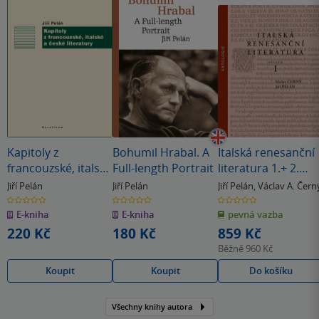
Kapitoly z
Bohumil Hrabal. A
Italská renesanční
francouzské, italské
Full-length Portrait
literatura 1.+ 2.
a české literatury
svazek
Jiří Pelán
Jiří Pelán
Jiří Pelán
,
Václav A. Čern
0.0
0.0
0.0
z
z
z
E-kniha
E-kniha
pevná vazba
5
5
5
hvězdiček
hvězdiček
hvězdiček
220 Kč
180 Kč
859 Kč
Běžně
960 Kč
Koupit
Koupit
Do košíku
Všechny knihy autora