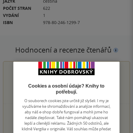
JAZYK
čeština
POČET STRAN
622
VYDÁNÍ
1
ISBN
978-80-246-1299-7
Hodnocení a recenze čtenářů
0.0
z
5
Cookies a osobní údaje? Knihy to
potřebují.
0
hodnocení čtenářů
O souborech cookies jste určitě již slyšeli. I my je
využíváme ke shromažďování a analýze informací,
aby náš e-shop dobře fungoval a mohli jsme ho
0×
5 hvězdiček
nadále zlepšovat. Také nám pomáhají ukazovat
0×
4 hvězdičky
lepší a cílenější reklamu. Žádných 50 odstínů, ale
0×
3 hvězdičky
klidně Vergilia v originále. Váš souhlas může předat
0×
2 hvězdičky