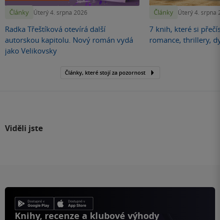
Články
Články
Úterý 4. srpna 2026
Úterý 4. srpna
Radka Třeštíková otevírá další
7 knih, které si přečí
autorskou kapitolu. Nový román vydá
romance, thrillery, d
jako Velikovsky
Články, které stojí za pozornost
Viděli jste
Knihy, recenze a klubové výhody