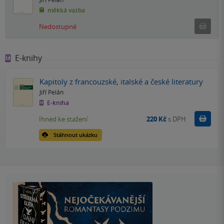
měkká vazba
Ned
Nedostupné
E-knihy
Kapitoly z francouzské, italské a české literatury
Jiří Pelán
E-kniha
Koupit
Ihned ke stažení
220 Kč
s DPH
Stáhnout ukázku