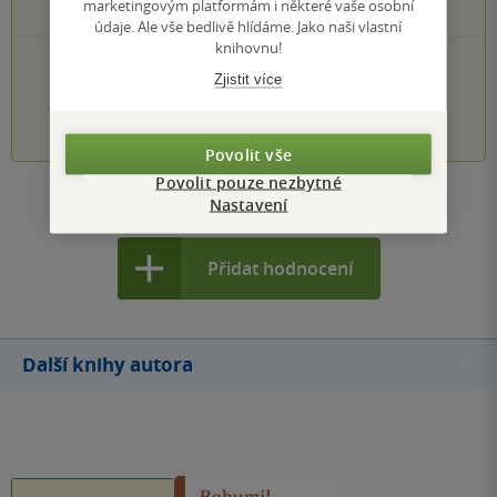
marketingovým platformám i některé vaše osobní
0×
1 hvezdička
údaje. Ale vše bedlivě hlídáme. Jako naši vlastní
knihovnu!
PŘIDEJTE SVÉ HODNOCENÍ KNIHY
Zjistit více
1
2
3
4
5
Povolit vše
Povolit pouze nezbytné
Nastavení
Zobrazit všechna hodnocení
Přidat hodnocení
Další knihy autora