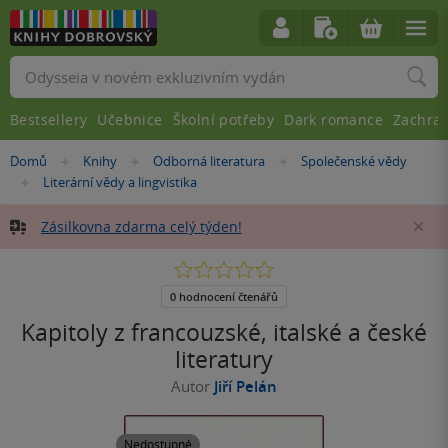
Vyhledávání
Bestsellery
Učebnice
Školní potřeby
Dark romance
Zachra
Nacházíte
Domů
Knihy
Odborná literatura
Společenské vědy
»
»
»
se
Literární vědy a lingvistika
»
zde:
Zásilkovna zdarma celý týden!
Za
0.0
z
5
0 hodnocení čtenářů
hvězdiček
Kapitoly z francouzské, italské a české
literatury
Autor
Jiří Pelán
Nedostupné