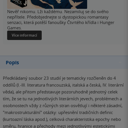
Nevěř nikomu. Lži každému. Nezamiluj se do svého
nepřítele. Předobjednejte si dystopickou romantasy
senzaci, která potěší fanoušky Čtvrtého křídla i Hunger
Games.
Více informací
Popis
Předkládaný soubor 23 studií je tematicky rozčleněn do 4
oddílů (I.-III. literatura francouzská, italská a česká, IV. literární
věda), ale přitom představuje pozoruhodně jednotný celek
tím, že se tu na jednotlivých literárních jevech, problémech a
osobnostech vždy z různých stran osvětlují i některé zásadní,
"makrostrukturální" otázky: upřesnění tradičních definic
(kurtoazní láska apod.), celková charakteristika epochy nebo
směru, hranice a přechody mezi jednotlivými estetickými