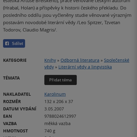
estetika Artuše Breiského), práce věnované českým autorům
(Hrabal, Holan) a příspěvky k historii českého překladu. Do
posledního oddílu jsou vyčleněny studie věnované výrazným
postavám novodobé literární vědy /Leo Spitzer, Tzvetan
Todorov, Claudio Magris/.
Sdílet
KATEGORIE
Knihy
»
Odborná literatura
»
Společenské
vědy
»
Literární vědy a lingvistika
TÉMATA
Přidat téma
NAKLADATEL
Karolinum
ROZMĚR
132 x 206 x 37
DATUM VYDÁNÍ
3.05.2007
EAN
9788024612997
VAZBA
měkká vazba
HMOTNOST
740 g