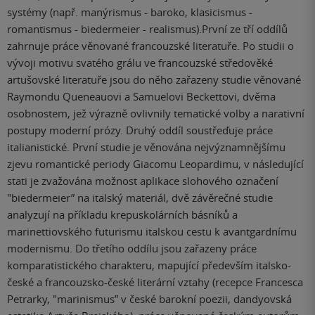
systémy (např. manýrismus - baroko, klasicismus -
romantismus - biedermeier - realismus).První ze tří oddílů
zahrnuje práce věnované francouzské literatuře. Po studii o
vývoji motivu svatého grálu ve francouzské středověké
artušovské literatuře jsou do něho zařazeny studie věnované
Raymondu Queneauovi a Samuelovi Beckettovi, dvěma
osobnostem, jež výrazně ovlivnily tematické volby a narativní
postupy moderní prózy. Druhý oddíl soustřeďuje práce
italianistické. První studie je věnována nejvýznamnějšímu
zjevu romantické periody Giacomu Leopardimu, v následující
stati je zvažována možnost aplikace slohového označení
"biedermeier” na italský materiál, dvě závěrečné studie
analyzují na příkladu krepuskolárních básníků a
marinettiovského futurismu italskou cestu k avantgardnímu
modernismu. Do třetího oddílu jsou zařazeny práce
komparatistického charakteru, mapující především italsko-
české a francouzsko-české literární vztahy (recepce Francesca
Petrarky, "marinismus” v české barokní poezii, dandyovská