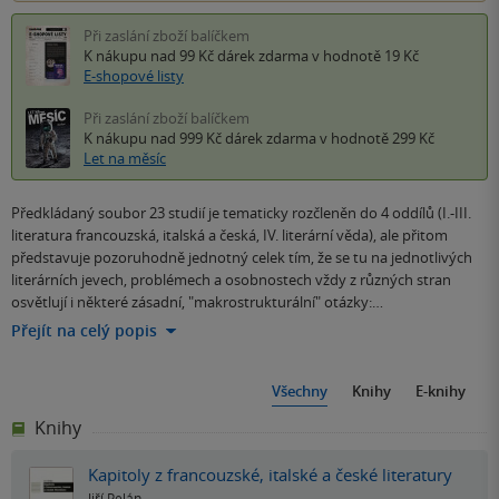
Při zaslání zboží balíčkem
K nákupu nad 99 Kč
dárek zdarma
v hodnotě 19 Kč
E-shopové listy
Při zaslání zboží balíčkem
K nákupu nad 999 Kč
dárek zdarma
v hodnotě 299 Kč
Let na měsíc
Předkládaný soubor 23 studií je tematicky rozčleněn do 4 oddílů (I.-III.
literatura francouzská, italská a česká, IV. literární věda), ale přitom
představuje pozoruhodně jednotný celek tím, že se tu na jednotlivých
literárních jevech, problémech a osobnostech vždy z různých stran
osvětlují i některé zásadní, "makrostrukturální" otázky:…
Přejít na celý popis
Všechny
Knihy
E-knihy
Knihy
Kapitoly z francouzské, italské a české literatury
Jiří Pelán