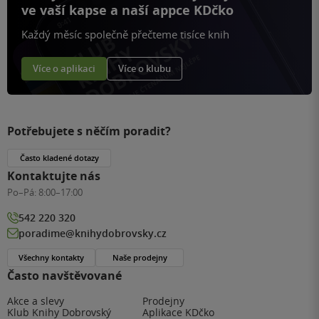
ve vaší kapse a naší appce KDčko
Každý měsíc společně přečteme tisíce knih
Více o aplikaci
Více o klubu
Potřebujete s něčím poradit?
Často kladené dotazy
Kontaktujte nás
Po–Pá:
8:00–17:00
542 220 320
poradime@knihydobrovsky.cz
Všechny kontakty
Naše prodejny
Často navštěvované
Akce a slevy
Prodejny
Klub Knihy Dobrovský
Aplikace KDčko