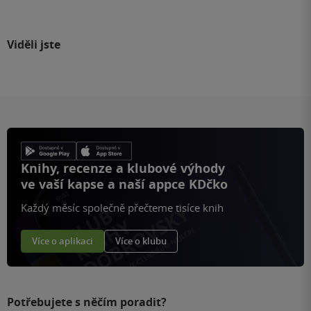
Viděli jste
Knihy, recenze a klubové výhody
ve vaší kapse a naší appce KDčko
Každý měsíc společně přečteme tisíce knih
Více o aplikaci
Více o klubu
Potřebujete s něčím poradit?