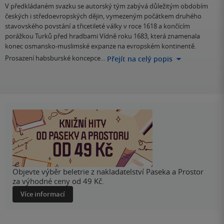
V předkládaném svazku se autorský tým zabývá důležitým obdobím
českých i středoevropských dějin, vymezeným počátkem druhého
stavovského povstání a třicetileté války v roce 1618 a končícím
porážkou Turků před hradbami Vídně roku 1683, která znamenala
konec osmansko-muslimské expanze na evropském kontinentě.
Prosazení habsburské koncepce…
Přejít na celý popis
Objevte výběr beletrie z nakladatelství Paseka a Prostor
za výhodné ceny od 49 Kč.
Více informací