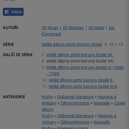
Sdílet
AUTOŘI
Vít Vlnas
|
Jiří Mikulec
|
Jiří Kaše
|
Iva
Čornejová
SÉRIE
Velké dějiny zemí Koruny české
8. díl z 18
DALŠÍ ZE SÉRIE
7.
Velké dějiny zemí Koruny české VII.
8.
Velké dějiny zemí Koruny české VIII.
9.
Velké dějiny zemí Koruny české IX. (1683
- 1740)
10.
Velké dějiny zemí Koruny české X.
11.
Velké dějiny zemí Koruny české XI.b
KATEGORIE
Knihy
»
Odborná literatura
»
Historie a
military
»
Dějiny/Historie
»
Novověk
»
České
dějiny
Knihy
»
Odborná literatura
»
Historie a
military
»
Dějiny/Historie
»
Novověk
Knihy
»
Magnesia Litera