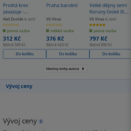
Prolitá krev
Praha barokní
Velké dějiny zemí
zavazuje -
Koruny české IX.
Pamětihodné bitvy
(1683 - 1740)
Aleš Dvořák
Vít Vlnas
Vít Vlnas
& další
& další
naší minulosti
0.0
0.0
5.0
z
z
z
pevná vazba
měkká vazba
pevná vazba
5
5
5
hvězdiček
hvězdiček
hvězdiček
312 Kč
376 Kč
797 Kč
Běžně
349 Kč
Běžně
420 Kč
Běžně
890 Kč
Do košíku
Do košíku
Do košíku
Všechny knihy autora
Vývoj ceny
Vývoj ceny