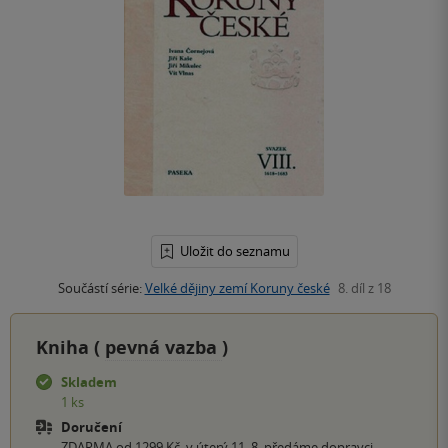
Uložit do seznamu
Součástí série:
Velké dějiny zemí Koruny české
8. díl z 18
Kniha (
pevná vazba
)
Skladem
1 ks
Doručení
ZDARMA od 1299 Kč, v úterý 11. 8. předáme dopravci