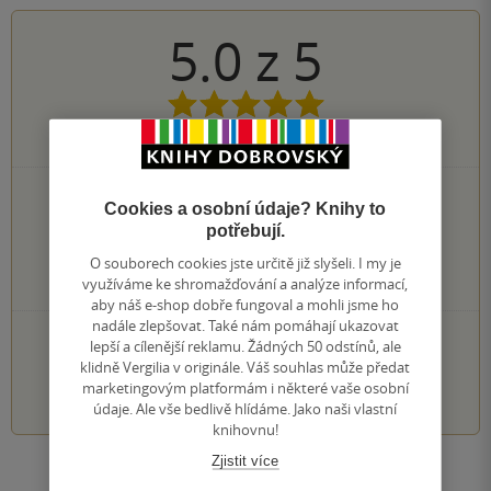
5.0
z
5
1
hodnocení čtenářů
1×
5 hvězdiček
Cookies a osobní údaje? Knihy to
0×
4 hvězdičky
potřebují.
0×
3 hvězdičky
O souborech cookies jste určitě již slyšeli. I my je
0×
2 hvězdičky
využíváme ke shromažďování a analýze informací,
0×
1 hvezdička
aby náš e-shop dobře fungoval a mohli jsme ho
nadále zlepšovat. Také nám pomáhají ukazovat
PŘIDEJTE SVÉ HODNOCENÍ KNIHY
lepší a cílenější reklamu. Žádných 50 odstínů, ale
klidně Vergilia v originále. Váš souhlas může předat
1
2
3
4
5
marketingovým platformám i některé vaše osobní
údaje. Ale vše bedlivě hlídáme. Jako naši vlastní
knihovnu!
Zjistit více
Zobrazit všechna hodnocení