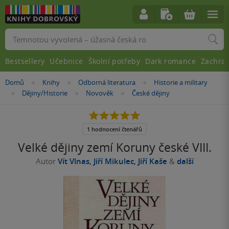
Vyhledávání
Bestsellery
Učebnice
Školní potřeby
Dark romance
Zachra
Nacházíte
Domů
Knihy
Odborná literatura
Historie a military
»
»
»
se
Dějiny/Historie
Novověk
České dějiny
»
»
»
zde:
5.0
z
5
1 hodnocení čtenářů
hvězdiček
Velké dějiny zemí Koruny české VIII.
Autor
Vít Vlnas
,
Jiří Mikulec
,
Jiří Kaše
&
další