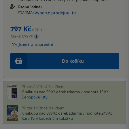
Osobní odběr
Vyberte prodejnu
ZDARMA (
)
797 Kč
s DPH
Běžně 890 Kč
Jsme transparentní
Do košíku
Při zaslání zboží balíčkem
K nákupu nad 99 Kč
dárek zdarma
v hodnotě 19 Kč
E-shopové listy
Při zaslání zboží balíčkem
K nákupu nad 699 Kč
dárek zdarma
v hodnotě 249 Kč
Karel IV. v kouzelném kukátku