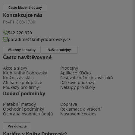
Často kladené dotazy
Kontaktujte nás
Po–Pá:
8:00–17:00
542 220 320
poradime@knihydobrovsky.cz
Všechny kontakty
Naše prodejny
Často navštěvované
Akce a slevy
Prodejny
Klub Knihy Dobrovský
Aplikace KDčko
Knižní závisláci
Festival knižních závisláků
Affiliate spolupráce
Dárkové poukazy
Poukazy pro firmy
Nákupy pro školy
Dodací podmínky
Platební metody
Doprava
Obchodní podmínky
Reklamace a vrácení
Ochrana osobních údajů
Nastavení cookies
Vše důležité
Kariéra v Knihy Dobrovský