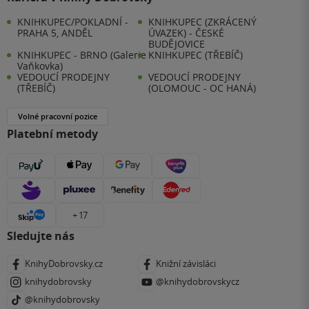
KNIHKUPEC/POKLADNÍ -
KNIHKUPEC (ZKRÁCENÝ
PRAHA 5, ANDĚL
ÚVAZEK) - ČESKÉ
BUDĚJOVICE
KNIHKUPEC - BRNO (Galerie
KNIHKUPEC (TŘEBÍČ)
Vaňkovka)
VEDOUCÍ PRODEJNY
VEDOUCÍ PRODEJNY
(TŘEBÍČ)
(OLOMOUC - OC HANÁ)
Volné pracovní pozice
Platební metody
+ 17
Sledujte nás
KnihyDobrovsky.cz
Knižní závisláci
knihydobrovsky
@knihydobrovskycz
@knihydobrovsky