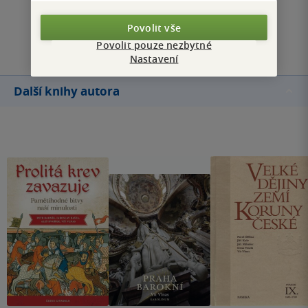
Povolit vše
Přidat hodnocení
Povolit pouze nezbytné
Nastavení
Další knihy autora