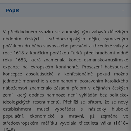
Popis
V předkládaném svazku se autorský tým zabývá důležitým
obdobím českých i středoevropských dějin, vymezeným
počátkem druhého stavovského povstání a třicetileté války v
roce 1618 a končícím porážkou Turků před hradbami Vídně
roku 1683, která znamenala konec osmansko-muslimské
expanze na evropském kontinentě. Prosazení habsburské
koncepce absolutistické a konfesionálně pokud možno
jednotné monarchie s dominantním postavením katolického
náboženství znamenalo zásadní přelom v dějinách českých
zemí, který dodnes namnoze není vykládán bez politicko-
ideologických resentimentů. Přehlíží se přitom, že se nový
establishment musel vypořádat s následky hluboké
populační, ekonomické a mravní, již zejména ve
středoevropském měřítku vyvolala třicetiletá válka (1618–
1648).