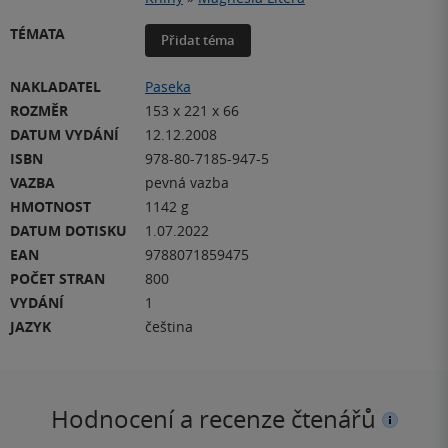
TÉMATA
Přidat téma
NAKLADATEL
Paseka
ROZMĚR
153 x 221 x 66
DATUM VYDÁNÍ
12.12.2008
ISBN
978-80-7185-947-5
VAZBA
pevná vazba
HMOTNOST
1142 g
DATUM DOTISKU
1.07.2022
EAN
9788071859475
POČET STRAN
800
VYDÁNÍ
1
JAZYK
čeština
Hodnocení a recenze čtenářů