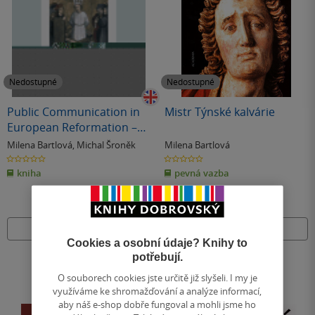
Nedostupné
Nedostupné
Public Communication in
Mistr Týnské kalvárie
European Reformation –
Artistic and other Media in
Milena Bartlová
,
Michal Šroněk
Milena Bartlová
Central Europe 1380-1620
0.0
0.0
z
z
kniha
pevná vazba
5
5
hvězdiček
hvězdiček
Nedostupné
Nedostupné
Cookies a osobní údaje? Knihy to
potřebují.
O souborech cookies jste určitě již slyšeli. I my je
využíváme ke shromažďování a analýze informací,
aby náš e-shop dobře fungoval a mohli jsme ho