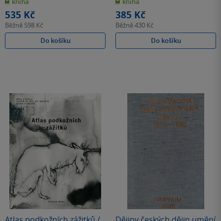
kniha
kniha
5
5
hvězdiček
hvězdiček
535 Kč
385 Kč
Běžně
598 Kč
Běžně
430 Kč
Do košíku
Do košíku
Atlas podkožních zážitků /
Dějiny českých dějin umění