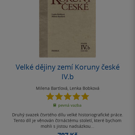
Velké dějiny zemí Koruny české
IV.b
Milena Bartlová
,
Lenka Bobková
5.0
z
pevná vazba
5
hvězdiček
Druhý svazek čtvrtého dílu velké historiografické práce.
Tento díl je věnován čtrnáctému století, které bychom
mohli s jistou nadsázkou...