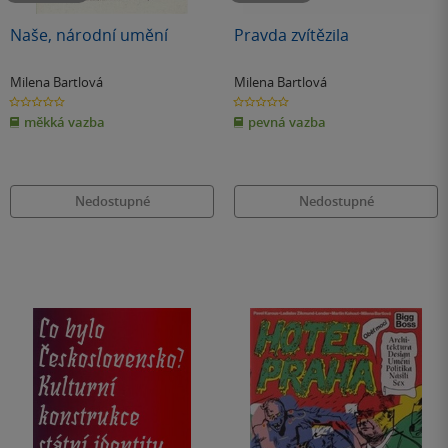
Naše, národní umění
Pravda zvítězila
Milena Bartlová
Milena Bartlová
0.0
0.0
z
z
měkká vazba
pevná vazba
5
5
hvězdiček
hvězdiček
Nedostupné
Nedostupné