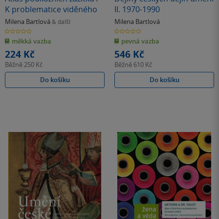
K problematice viděného
II. 1970-1990
Milena Bartlová
Milena Bartlová
& další
0.0
0.0
z
z
měkká vazba
pevná vazba
5
5
hvězdiček
hvězdiček
224 Kč
546 Kč
Běžně
250 Kč
Běžně
610 Kč
Do košíku
Do košíku