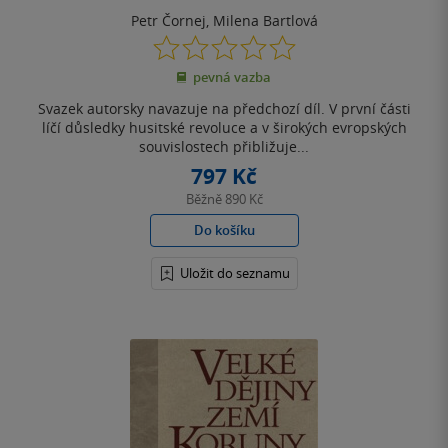
Petr Čornej
,
Milena Bartlová
0.0
z
pevná vazba
5
hvězdiček
Svazek autorsky navazuje na předchozí díl. V první části
líčí důsledky husitské revoluce a v širokých evropských
souvislostech přibližuje...
797 Kč
Běžně
890 Kč
Do košíku
Uložit do seznamu