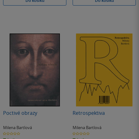
Do košíku
Do košíku
Poctivé obrazy
Retrospektiva
Milena Bartlová
Milena Bartlová
0.0
0.0
z
z