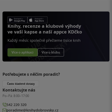
Knihy, recenze a klubové výhody
ve vaší kapse a naší appce KDčko
Každý měsíc společně přečteme tisíce knih
Více o aplikaci
Více o klubu
Potřebujete s něčím poradit?
Často kladené dotazy
Kontaktujte nás
Po–Pá:
8:00–17:00
542 220 320
poradime@knihydobrovsky.cz