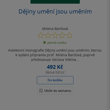
Dějiny umění jsou uměním
Milena Bartlová
0.0
z
pevná vazba
5
hvězdiček
Kolektivní monografie Dějiny umění jsou uměním, kterou
k vydání připravila prof. Milena Bartlová, poprvé
představuje Václava Viléma...
492 Kč
Běžně
550 Kč
Do košíku
Uložit do seznamu