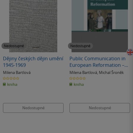
Nedostupné
Nedostupné
Dějiny českých dějin umění
Public Communication in
1945-1969
European Reformation –
Artistic and other Media in
Milena Bartlová
Milena Bartlová
,
Michal Šroněk
Central Europe 1380-1620
0.0
0.0
z
z
kniha
kniha
5
5
hvězdiček
hvězdiček
Nedostupné
Nedostupné