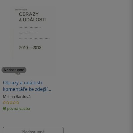
Nedostupné
Obrazy a události:
komentáře ke zdejší
vizuální kultuře 2010-2012
Milena Bartlová
0.0
z
pevná vazba
5
hvězdiček
Nedostupné