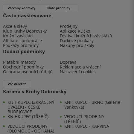
Všechny kontakty
Naše prodejny
Často navštěvované
Akce a slevy
Prodejny
Klub Knihy Dobrovský
Aplikace KDčko
Knižní závisláci
Festival knižních závisláků
Affiliate spolupráce
Dárkové poukazy
Poukazy pro firmy
Nákupy pro školy
Dodací podmínky
Platební metody
Doprava
Obchodní podmínky
Reklamace a vrácení
Ochrana osobních údajů
Nastavení cookies
Vše důležité
Kariéra v Knihy Dobrovský
KNIHKUPEC (ZKRÁCENÝ
KNIHKUPEC - BRNO (Galerie
ÚVAZEK) - ČESKÉ
Vaňkovka)
BUDĚJOVICE
KNIHKUPEC (TŘEBÍČ)
VEDOUCÍ PRODEJNY
(TŘEBÍČ)
VEDOUCÍ PRODEJNY
KNIHKUPEC - KARVINÁ
(OLOMOUC - OC HANÁ)