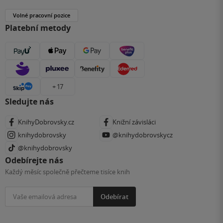
Volné pracovní pozice
Platební metody
+ 17
Sledujte nás
KnihyDobrovsky.cz
Knižní závisláci
knihydobrovsky
@knihydobrovskycz
@knihydobrovsky
Odebírejte nás
Každý měsíc společně přečteme tisíce knih
Odebírat