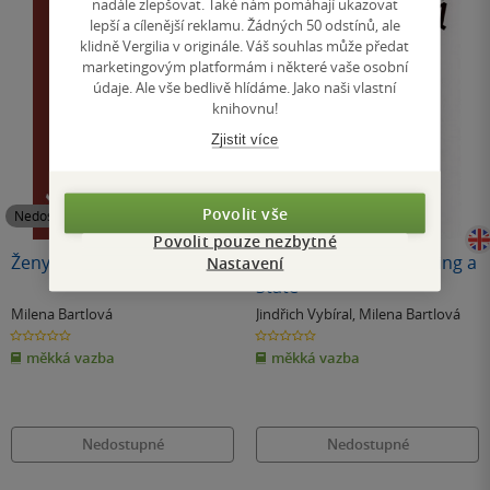
nadále zlepšovat. Také nám pomáhají ukazovat
lepší a cílenější reklamu. Žádných 50 odstínů, ale
klidně Vergilia v originále. Váš souhlas může předat
marketingovým platformám i některé vaše osobní
údaje. Ale vše bedlivě hlídáme. Jako naši vlastní
knihovnu!
Zjistit více
Povolit vše
Nedostupné
Nedostupné
Povolit pouze nezbytné
Ženy, které nechtěly mlčet
Budování státu / Building a
Nastavení
State
Milena Bartlová
Jindřich Vybíral
,
Milena Bartlová
0.0
0.0
z
z
měkká vazba
měkká vazba
5
5
hvězdiček
hvězdiček
Nedostupné
Nedostupné