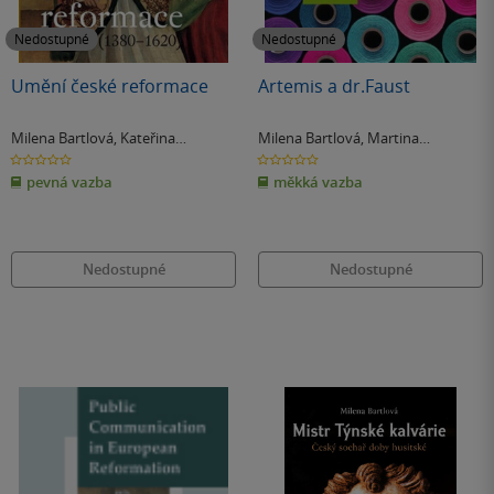
Nedostupné
Nedostupné
Umění české reformace
Artemis a dr.Faust
Milena Bartlová
,
Kateřina
Milena Bartlová
,
Martina
Horníčková
Pachmanová
0.0
0.0
z
z
pevná vazba
měkká vazba
5
5
hvězdiček
hvězdiček
Nedostupné
Nedostupné