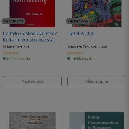
Nedostupné
Nedostupné
Co bylo Československo?
Hotel Praha
Kulturní konstrukce státní
a národní identity
Milena Bartlová
Markéta Žáčková
& další
0.0
0.0
z
z
měkká vazba
měkká vazba
5
5
hvězdiček
hvězdiček
Nedostupné
Nedostupné