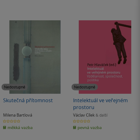
Nedostupné
Nedostupné
Skutečná přítomnost
Intelektuál ve veřejném
prostoru
Milena Bartlová
Václav Cílek
& další
0.0
0.0
z
z
měkká vazba
pevná vazba
5
5
hvězdiček
hvězdiček