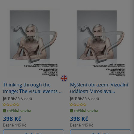
Thinking through the
Myšlení obrazem: Vizuální
image: The visual events of
události Miroslava
Miroslav Petříček
Petříčka.
Jiří Přibáň
Jiří Přibáň
& další
& další
0.0
0.0
z
z
měkká vazba
měkká vazba
5
5
hvězdiček
hvězdiček
398 Kč
398 Kč
Běžně
445 Kč
Běžně
445 Kč