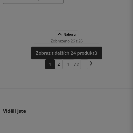
Nahoru
Zobrazeno 26 z 26
Zobrazit dalších 24 produktů
1
2
/ 2
Přejít
na
stránku
Viděli jste