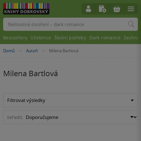
Vyhledávání
Bestsellery
Učebnice
Školní potřeby
Dark romance
Zachra
Nacházíte
Domů
Autoři
Milena Bartlová
»
»
se
zde:
Milena Bartlová
Filtrovat výsledky
Seřadit: