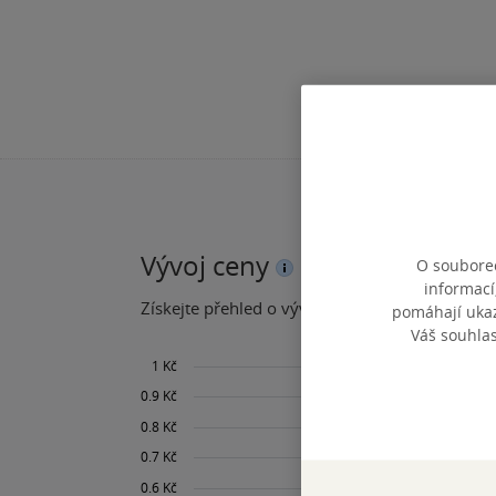
Vývoj ceny
O souborec
informací
Získejte přehled o vývoji ceny za posledních 60
pomáhají ukazo
Váš souhla