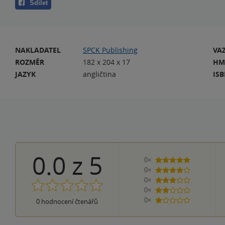
Sdílet
NAKLADATEL
SPCK Publishing
VA
ROZMĚR
182 x 204 x 17
HM
JAZYK
angličtina
IS
0.0
z
5
0×
5 hvězdiček
0×
4 hvězdičky
0×
3 hvězdičky
0×
2 hvězdičky
0×
0
hodnocení čtenářů
1 hvezdička