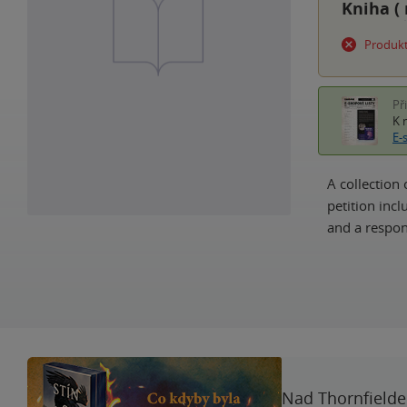
Kniha (
Produkt
Př
K 
E-
A collection
petition inc
and a respon
Nad Thornfieldem