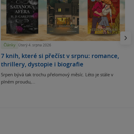
N
p
Násled
Články
Úterý 4. srpna 2026
7 knih, které si přečíst v srpnu: romance,
thrillery, dystopie i biografie
Srpen bývá tak trochu přelomový měsíc. Léto je stále v
plném proudu,...