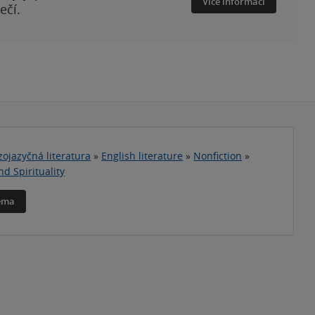
Více informací
ečí.
zojazyčná literatura
»
English literature
»
Nonfiction
»
nd Spirituality
téma