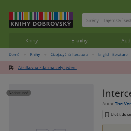
Vyhledávání
Knihy
E-knihy
Aud
Nacházíte
Domů
Knihy
Cizojazyčná literatura
English literature
»
»
»
se
zde:
Zásilkovna zdarma celý týden!
Interc
Nedostupné
Autor
The Ver
Uložit do 