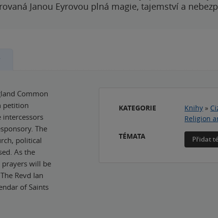
rovaná Janou Eyrovou plná magie, tajemství a nebezp
y
England Common
 petition
KATEGORIE
Knihy
»
Ci
 intercessors
Religion a
esponsory. The
TÉMATA
Přidat 
ch, political
ed. As the
 prayers will be
 The Revd Ian
lendar of Saints