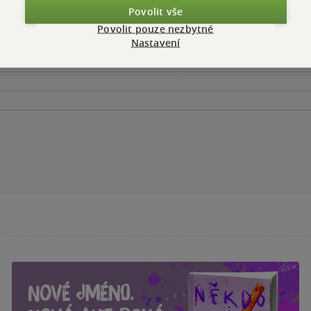
Povolit vše
Povolit pouze nezbytné
Nastavení