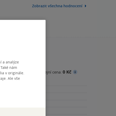
Zobrazit všechna hodnocení
í a analýze
. Také nám
0 Kč
cena
Minimální prodejní cena:
ia v originále.
je. Ale vše