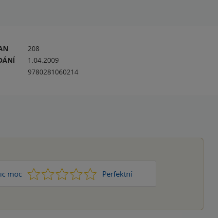
RAN
208
DÁNÍ
1.04.2009
9780281060214
1
2
3
4
5
ic moc
Perfektní