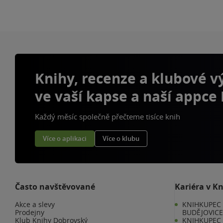
Knihy, recenze a klubové 
ve vaší kapse a naší appce
Každý měsíc společně přečteme tisíce knih
Více o aplikaci
Více o klubu
Často navštěvované
Kariéra v K
Akce a slevy
KNIHKUPEC 
Prodejny
BUDĚJOVIC
Klub Knihy Dobrovský
KNIHKUPEC -