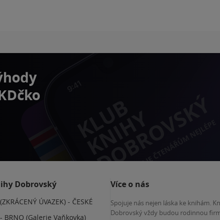
výhody
 KDčko
nihy Dobrovský
Více o nás
(ZKRÁCENÝ ÚVAZEK) - ČESKÉ
Spojuje nás nejen láska ke knihám. K
E
Dobrovský vždy budou rodinnou firm
 BRNO (Galerie Vaňkovka)