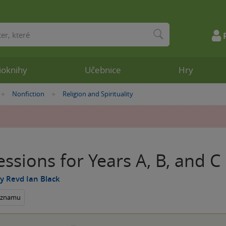
ioknihy
Učebnice
Hry
Nonfiction
Religion and Spirituality
»
»
essions for Years A, B, and C
y Revd Ian Black
seznamu