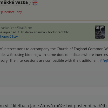
měkká vazba
)
 je nedostupný.
i zaslání zboží balíčkem
nákupu nad 99 Kč
dárek zdarma
v hodnotě 19 Kč
shopové listy
 of intercessions to accompany the Church of England Common Wor
ludes a focusing bidding with some dots to indicate where interce
sory. The intercessions are compatible with the traditional…
Přej
 visí kletba a Jane Airová může být poslední nadějí n