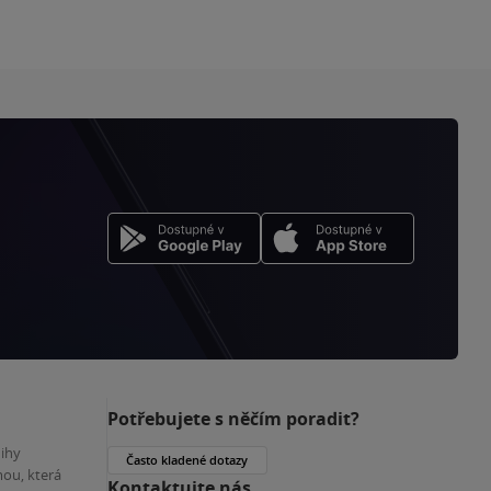
Potřebujete s něčím poradit?
nihy
Často kladené dotazy
ou, která
Kontaktujte nás