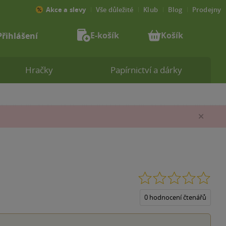
Akce a slevy
Vše důležité
Klub
Blog
Prodejny
E-košík
Košík
Přihlášení
Hračky
Papírnictví a dárky
Zav
0.0
z
5
0 hodnocení čtenářů
hvěz