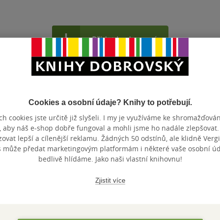
Přidat hodnocení
Cookies a osobní údaje? Knihy to potřebují.
h cookies jste určitě již slyšeli. I my je využíváme ke shromažďován
, aby náš e-shop dobře fungoval a mohli jsme ho nadále zlepšovat
Maloobchodní 
 dní.
vat lepší a cílenější reklamu. Žádných 50 odstínů, ale klidně Vergil
s může předat marketingovým platformám i některé vaše osobní úda
bedlivě hlídáme. Jako naši vlastní knihovnu!
Zjistit více