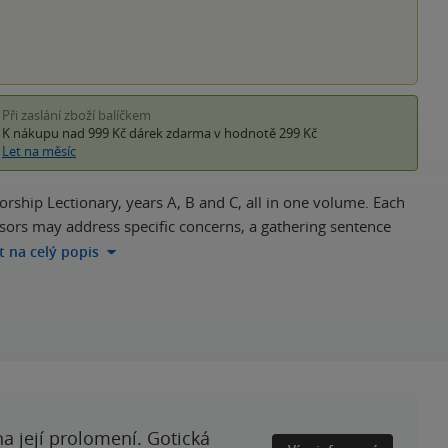
Při zaslání zboží balíčkem
K nákupu nad 999 Kč
dárek zdarma
v hodnotě 299 Kč
Let na měsíc
ship Lectionary, years A, B and C, all in one volume. Each
ssors may address specific concerns, a gathering sentence
ít na celý popis
a její prolomení. Gotická