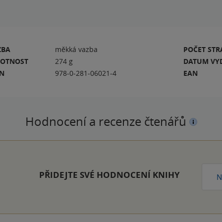
ZBA
měkká vazba
POČET ST
OTNOST
274 g
DATUM VY
BN
978-0-281-06021-4
EAN
Hodnocení a recenze čtenářů
PŘIDEJTE SVÉ HODNOCENÍ KNIHY
N