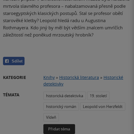
mrtvola slavného profesora – nabalzamovaná přesně podle
staroegyptských klasických postupů. Stal se profesor obětí
starověké kletby? Leopold hledá radu u Augustina
Rothmayera. Kdo jiný by měl být větším znalcem umrlčích
záležitostí než poněkud mrzoutský hrobník?
Sdílet
KATEGORIE
Knihy
»
Historická literatura
»
Historické
detektivky
TÉMATA
historická detektivka
19. století
historický román
Leopold von Herzfeldt
Vídeň
Přidat téma