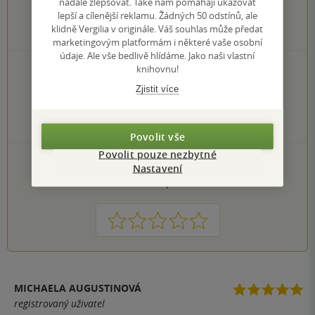
nadále zlepšovat. Také nám pomáhají ukazovat
lepší a cílenější reklamu. Žádných 50 odstínů, ale
klidně Vergilia v originále. Váš souhlas může předat
10
hodnocení čtenářů
marketingovým platformám i některé vaše osobní
údaje. Ale vše bedlivě hlídáme. Jako naši vlastní
knihovnu!
6×
5 hvězdiček
4×
4 hvězdičky
Zjistit více
0×
3 hvězdičky
0×
2 hvězdičky
0×
1 hvezdička
Povolit vše
Povolit pouze nezbytné
PŘIDEJTE SVÉ HODNOCENÍ KNIHY
Nastavení
Hodnocení našich knihkupců: 0.0 z 5
1
2
3
4
5
MICHAELA AUGUSTINOVÁ
registrovaný uživatel