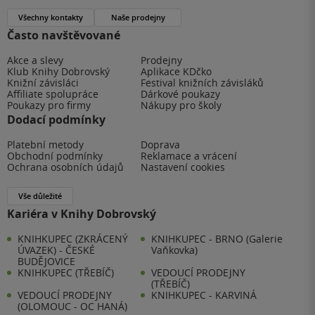
Všechny kontakty
Naše prodejny
Často navštěvované
Akce a slevy
Prodejny
Klub Knihy Dobrovský
Aplikace KDčko
Knižní závisláci
Festival knižních závisláků
Affiliate spolupráce
Dárkové poukazy
Poukazy pro firmy
Nákupy pro školy
Dodací podmínky
Platební metody
Doprava
Obchodní podmínky
Reklamace a vrácení
Ochrana osobních údajů
Nastavení cookies
Vše důležité
Kariéra v Knihy Dobrovský
KNIHKUPEC (ZKRÁCENÝ
KNIHKUPEC - BRNO (Galerie
ÚVAZEK) - ČESKÉ
Vaňkovka)
BUDĚJOVICE
KNIHKUPEC (TŘEBÍČ)
VEDOUCÍ PRODEJNY
(TŘEBÍČ)
VEDOUCÍ PRODEJNY
KNIHKUPEC - KARVINÁ
(OLOMOUC - OC HANÁ)