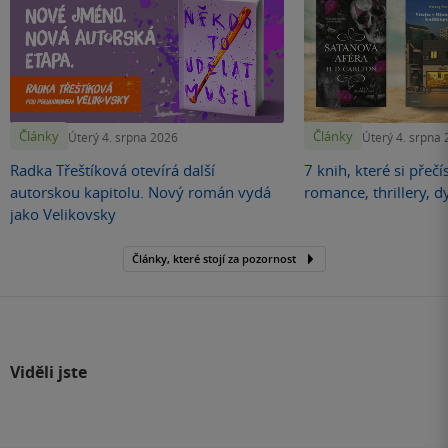
Články
Články
Úterý 4. srpna 2026
Úterý 4. srpna
Radka Třeštíková otevírá další
7 knih, které si přečí
autorskou kapitolu. Nový román vydá
romance, thrillery, d
jako Velikovsky
Články, které stojí za pozornost
Viděli jste