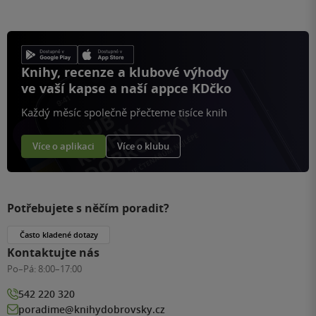
Knihy, recenze a klubové výhody
ve vaší kapse a naší appce KDčko
Každý měsíc společně přečteme tisíce knih
Více o aplikaci
Více o klubu
Potřebujete s něčím poradit?
Často kladené dotazy
Kontaktujte nás
Po–Pá:
8:00–17:00
542 220 320
poradime@knihydobrovsky.cz