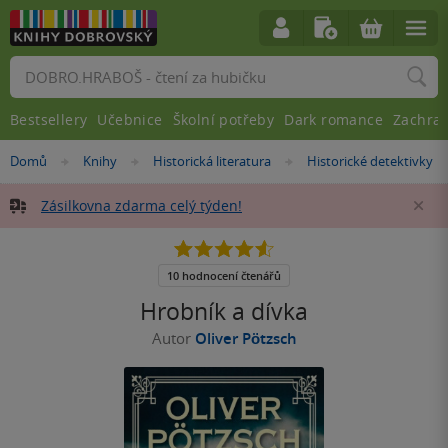
Vyhledávání
Bestsellery
Učebnice
Školní potřeby
Dark romance
Zachra
Nacházíte
Domů
Knihy
Historická literatura
Historické detektivky
»
»
»
se
zde:
Zásilkovna zdarma celý týden!
Za
4.6
z
5
10 hodnocení čtenářů
hvězdiček
Hrobník a dívka
Autor
Oliver Pötzsch