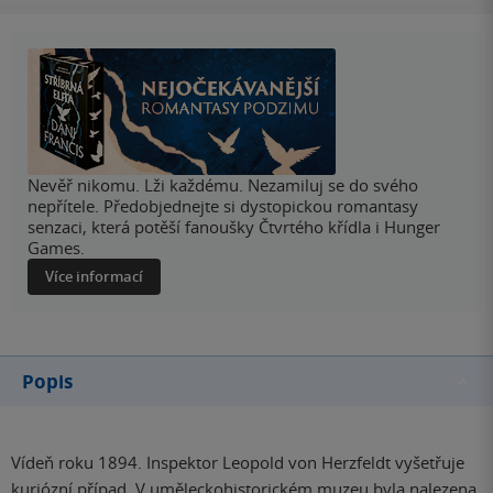
Nevěř nikomu. Lži každému. Nezamiluj se do svého
nepřítele. Předobjednejte si dystopickou romantasy
senzaci, která potěší fanoušky Čtvrtého křídla i Hunger
Games.
Více informací
Popis
Vídeň roku 1894. Inspektor Leopold von Herzfeldt vyšetřuje
kuriózní případ. V uměleckohistorickém muzeu byla nalezena