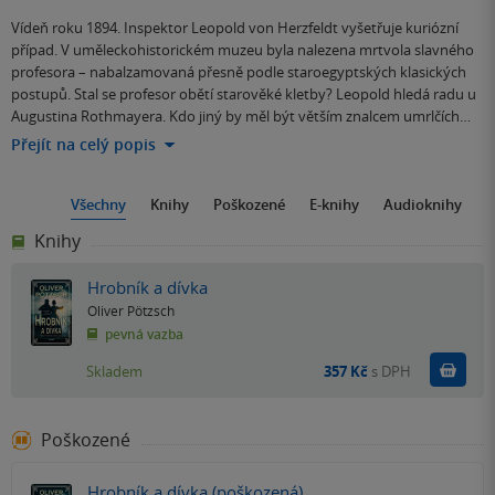
Vídeň roku 1894. Inspektor Leopold von Herzfeldt vyšetřuje kuriózní
případ. V uměleckohistorickém muzeu byla nalezena mrtvola slavného
profesora – nabalzamovaná přesně podle staroegyptských klasických
postupů. Stal se profesor obětí starověké kletby? Leopold hledá radu u
Augustina Rothmayera. Kdo jiný by měl být větším znalcem umrlčích…
Přejít na celý popis
Všechny
Knihy
Poškozené
E-knihy
Audioknihy
Knihy
Hrobník a dívka
Oliver Pötzsch
pevná vazba
Do k
Skladem
357 Kč
s DPH
Poškozené
Hrobník a dívka (poškozená)