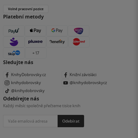
Volné pracovní pozice
Platební metody
+ 17
Sledujte nás
KnihyDobrovsky.cz
Knižní závisláci
knihydobrovsky
@knihydobrovskycz
@knihydobrovsky
Odebírejte nás
Každý měsíc společně přečteme tisíce knih
Odebírat