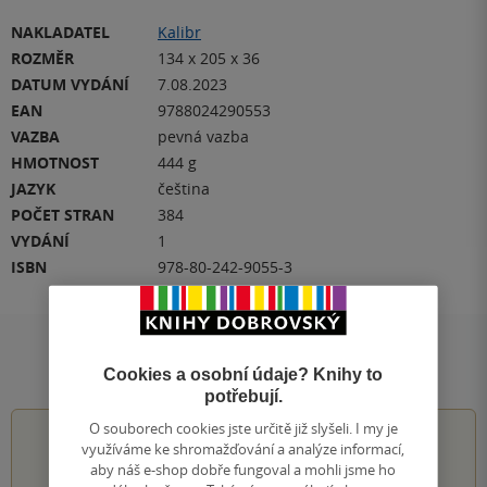
NAKLADATEL
Kalibr
ROZMĚR
134 x 205 x 36
DATUM VYDÁNÍ
7.08.2023
EAN
9788024290553
VAZBA
pevná vazba
HMOTNOST
444 g
JAZYK
čeština
POČET STRAN
384
VYDÁNÍ
1
ISBN
978-80-242-9055-3
Hodnocení a recenze čtenářů
Cookies a osobní údaje? Knihy to
potřebují.
O souborech cookies jste určitě již slyšeli. I my je
4.6
z
5
využíváme ke shromažďování a analýze informací,
aby náš e-shop dobře fungoval a mohli jsme ho