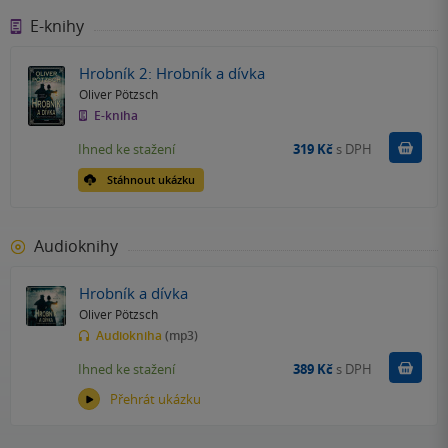
E-knihy
Hrobník 2: Hrobník a dívka
Oliver Pötzsch
E-kniha
Koupit
Ihned ke stažení
319 Kč
s DPH
Stáhnout ukázku
Audioknihy
Hrobník a dívka
Oliver Pötzsch
Audiokniha
(mp3)
Koupit
Ihned ke stažení
389 Kč
s DPH
Přehrát ukázku