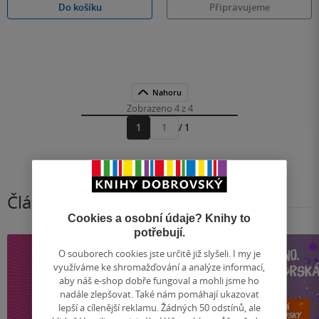
Do košíku
Připravujeme
Nahoru
Zobrazeno 4 z 4
1
/ 1
Přejít
na
stránku
Články, které stojí za pozornost
Cookies a osobní údaje? Knihy to
potřebují.
O souborech cookies jste určitě již slyšeli. I my je
využíváme ke shromažďování a analýze informací,
aby náš e-shop dobře fungoval a mohli jsme ho
nadále zlepšovat. Také nám pomáhají ukazovat
lepší a cílenější reklamu. Žádných 50 odstínů, ale