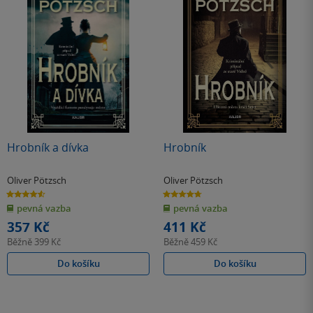
Hrobník a dívka
Hrobník
Oliver Pötzsch
Oliver Pötzsch
4.6
4.7
z
z
pevná vazba
pevná vazba
5
5
hvězdiček
hvězdiček
357 Kč
411 Kč
Běžně
399 Kč
Běžně
459 Kč
Do košíku
Do košíku