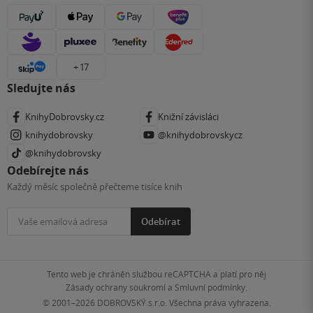
+ 17
Sledujte nás
KnihyDobrovsky.cz
Knižní závisláci
knihydobrovsky
@knihydobrovskycz
@knihydobrovsky
Odebírejte nás
Každý měsíc společně přečteme tisíce knih
Odebírat
Tento web je chráněn službou reCAPTCHA a platí pro něj
Zásady ochrany soukromí
a
Smluvní podmínky
.
© 2001–2026
DOBROVSKÝ s.r.o. Všechna práva vyhrazena.