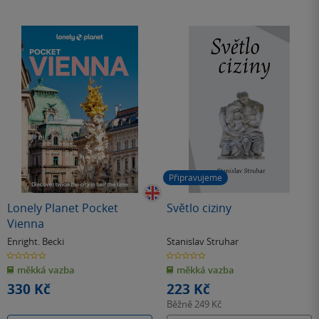
Připravujeme
Lonely Planet Pocket
Světlo ciziny
Vienna
Enright. Becki
Stanislav Struhar
0.0
0.0
z
z
měkká vazba
měkká vazba
5
5
hvězdiček
hvězdiček
330 Kč
223 Kč
Běžně
249 Kč