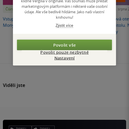
klidně Vergilia v originále. Váš souhlas může předat
marketingovým platformám i některé vaše osobní
Články
Články
Pátek 7. srpna 2026
Úterý 4. srpna
údaje. Ale vše bedlivě hlídáme. Jako naši vlastní
knihovnu!
Vstupenky na uzavřenou autogramiádu
Radka Třeštíková otev
Mony Kasten jsou v prodeji!
autorskou kapitolu.
Zjistit více
jako Velikovsky
Články, které stojí za pozornost
Povolit vše
Povolit pouze nezbytné
Nastavení
Viděli jste