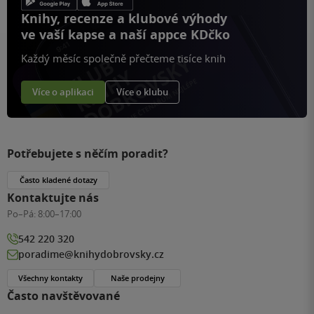
Knihy, recenze a klubové výhody
ve vaší kapse a naší appce KDčko
Každý měsíc společně přečteme tisíce knih
Více o aplikaci
Více o klubu
Potřebujete s něčím poradit?
Často kladené dotazy
Kontaktujte nás
Po–Pá:
8:00–17:00
542 220 320
poradime@knihydobrovsky.cz
Všechny kontakty
Naše prodejny
Často navštěvované