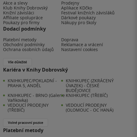
Akce a slevy
Prodejny
Klub Knihy Dobrovský
Aplikace KDčko
Knižní závisláci
Festival knižních závisláků
Affiliate spolupráce
Dárkové poukazy
Poukazy pro firmy
Nákupy pro školy
Dodací podmínky
Platební metody
Doprava
Obchodní podmínky
Reklamace a vrácení
Ochrana osobních údajů
Nastavení cookies
Vše důležité
Kariéra v Knihy Dobrovský
KNIHKUPEC/POKLADNÍ -
KNIHKUPEC (ZKRÁCENÝ
PRAHA 5, ANDĚL
ÚVAZEK) - ČESKÉ
BUDĚJOVICE
KNIHKUPEC - BRNO (Galerie
KNIHKUPEC (TŘEBÍČ)
Vaňkovka)
VEDOUCÍ PRODEJNY
VEDOUCÍ PRODEJNY
(TŘEBÍČ)
(OLOMOUC - OC HANÁ)
Volné pracovní pozice
Platební metody