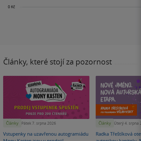
Články, které stojí za pozornost
Články
Články
Pátek 7. srpna 2026
Úterý 4. srpna
Vstupenky na uzavřenou autogramiádu
Radka Třeštíková otev
Mony Kasten jsou v prodeji!
autorskou kapitolu.