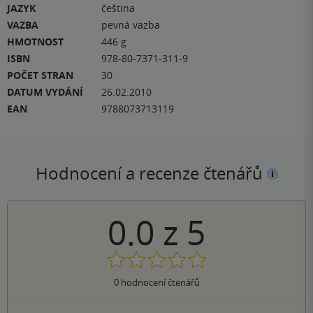
JAZYK
čeština
VAZBA
pevná vazba
HMOTNOST
446 g
ISBN
978-80-7371-311-9
POČET STRAN
30
DATUM VYDÁNÍ
26.02.2010
EAN
9788073713119
Hodnocení a recenze čtenářů
0.0
z
5
0
hodnocení čtenářů