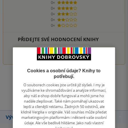
0×
5 hvězdiček
0×
4 hvězdičky
0×
3 hvězdičky
0×
2 hvězdičky
0×
1 hvezdička
PŘIDEJTE SVÉ HODNOCENÍ KNIHY
1
2
3
4
5
Cookies a osobní údaje? Knihy to
Zobrazit všechna hodnocení
potřebují.
O souborech cookies jste určitě již slyšeli. I my je
využíváme ke shromažďování a analýze informací,
Přidat hodnocení
aby náš e-shop dobře fungoval a mohli jsme ho
nadále zlepšovat. Také nám pomáhají ukazovat
lepší a cílenější reklamu. Žádných 50 odstínů, ale
klidně Vergilia v originále. Váš souhlas může předat
Vývoj ceny
marketingovým platformám i některé vaše osobní
údaje. Ale vše bedlivě hlídáme. Jako naši vlastní