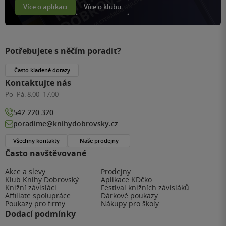
Více o aplikaci
Více o klubu
Potřebujete s něčím poradit?
Často kladené dotazy
Kontaktujte nás
Po–Pá:
8:00–17:00
542 220 320
poradime@knihydobrovsky.cz
Všechny kontakty
Naše prodejny
Často navštěvované
Akce a slevy
Prodejny
Klub Knihy Dobrovský
Aplikace KDčko
Knižní závisláci
Festival knižních závisláků
Affiliate spolupráce
Dárkové poukazy
Poukazy pro firmy
Nákupy pro školy
Dodací podmínky