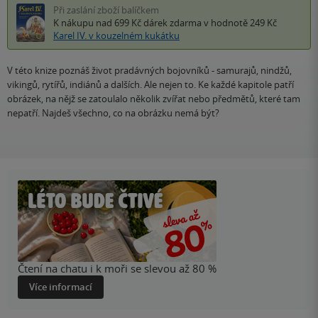
Při zaslání zboží balíčkem
K nákupu nad 699 Kč
dárek zdarma
v hodnotě 249 Kč
Karel IV. v kouzelném kukátku
V této knize poznáš život pradávných bojovníků - samurajů, nindžů,
vikingů, rytířů, indiánů a dalších. Ale nejen to. Ke každé kapitole patří
obrázek, na nějž se zatoulalo několik zvířat nebo předmětů, které tam
nepatří. Najdeš všechno, co na obrázku nemá být?
Čtení na chatu i k moři se slevou až 80 %
Více informací