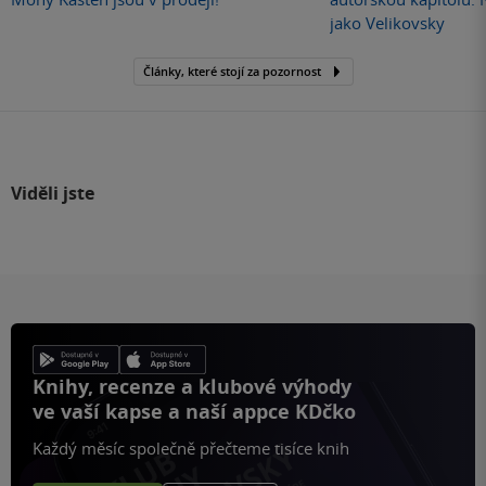
jako Velikovsky
Články, které stojí za pozornost
Viděli jste
Knihy, recenze a klubové výhody
ve vaší kapse a naší appce KDčko
Každý měsíc společně přečteme tisíce knih