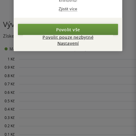
knihovnu!
Zjistit více
Vývoj ceny
Povolit vše
Získejte přehled o vývoji ceny za posledních 60 dní.
Povolit pouze nezbytné
Nastavení
0 Kč
Maloobchodní cena
Minimální prodejní cena: