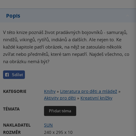
Popis
V této knize poznáš život pradávných bojovníků - samurajů,
nindžů, vikingů, rytířů, indiánů a dalších. Ale nejen to. Ke
každé kapitole patří obrázek, na nějž se zatoulalo několik
zvířat nebo předmětů, které tam nepatří. Najdeš všechno, co
na obrázku nemá být?
Sdílet
KATEGORIE
Knihy
»
Literatura pro děti a mládež
»
Aktivity pro děti
»
Kreativní knížky
TÉMATA
Přidat téma
NAKLADATEL
SUN
ROZMĚR
240 x 295 x 10