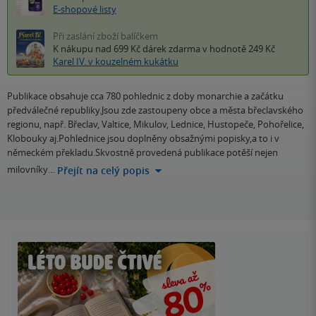
E-shopové listy
Při zaslání zboží balíčkem
K nákupu nad 699 Kč
dárek zdarma
v hodnotě 249 Kč
Karel IV. v kouzelném kukátku
Publikace obsahuje cca 780 pohlednic z doby monarchie a začátku
předválečné republiky.Jsou zde zastoupeny obce a města břeclavského
regionu, např. Břeclav, Valtice, Mikulov, Lednice, Hustopeče, Pohořelice,
Klobouky aj.Pohlednice jsou doplněny obsažnými popisky,a to i v
německém překladu.Skvostně provedená publikace potěší nejen
milovníky…
Přejít na celý popis