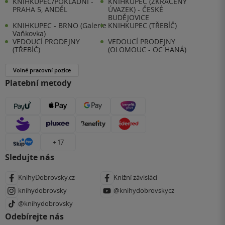
KNIHKUPEC/POKLADNÍ -
KNIHKUPEC (ZKRÁCENÝ
PRAHA 5, ANDĚL
ÚVAZEK) - ČESKÉ
BUDĚJOVICE
KNIHKUPEC - BRNO (Galerie
KNIHKUPEC (TŘEBÍČ)
Vaňkovka)
VEDOUCÍ PRODEJNY
VEDOUCÍ PRODEJNY
(TŘEBÍČ)
(OLOMOUC - OC HANÁ)
Volné pracovní pozice
Platební metody
+ 17
Sledujte nás
KnihyDobrovsky.cz
Knižní závisláci
knihydobrovsky
@knihydobrovskycz
@knihydobrovsky
Odebírejte nás