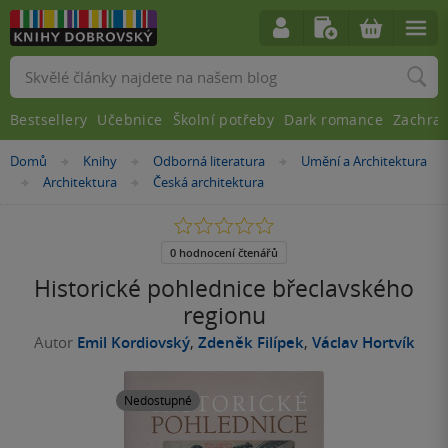
Vyhledávání
Bestsellery
Učebnice
Školní potřeby
Dark romance
Zachra
Nacházíte
Domů
Knihy
Odborná literatura
Umění a Architektura
»
»
»
se
Architektura
Česká architektura
»
»
zde:
0.0
z
5
0 hodnocení čtenářů
hvězdiček
Historické pohlednice břeclavského
regionu
Autor
Emil Kordiovský
,
Zdeněk Filípek
,
Václav Hortvík
Nedostupné