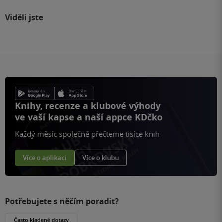
Viděli jste
Knihy, recenze a klubové výhody
ve vaší kapse a naší appce KDčko
Každý měsíc společně přečteme tisíce knih
Více o aplikaci
Více o klubu
Potřebujete s něčím poradit?
Často kladené dotazy