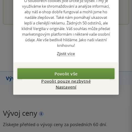
O souborech cookies jste určitě již slyšeli. I my je
využíváme ke shromažďování a analýze informací,
1
2
3
4
5
aby náš e-shop dobře fungoval a mohli jsme ho
nadále zlepšovat. Také nám pomáhají ukazovat
lepší a cílenější reklamu. Žádných 50 odstínů, ale
klidně Vergilia v originále. Váš souhlas může předat
marketingovým platformám i některé vaše osobní
Zobrazit všechna hodnocení
údaje. Ale vše bedlivě hlídáme. Jako naši vlastní
knihovnu!
Přidat hodnocení
Zjistit více
Povolit vše
Vývoj ceny
Povolit pouze nezbytné
Nastavení
Vývoj ceny
Získejte přehled o vývoji ceny za posledních 60 dní.