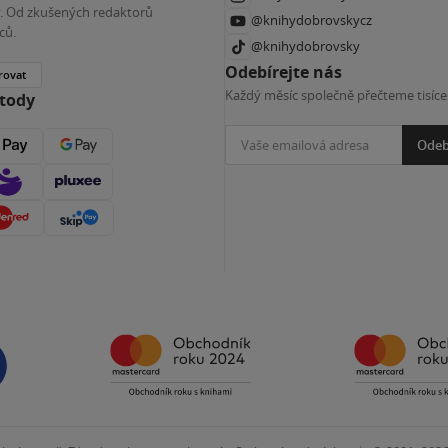
ky. Od zkušených redaktorů
@knihydobrovskycz
ců.
@knihydobrovsky
Odebírejte nás
rovat
Každý měsíc společně přečteme tisíce
etody
Odeb