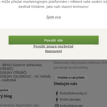
s může předat marketingovým platformám i některé vaše osobní úda
 KDčko
bedlivě hlídáme. Jako naši vlastní knihovnu!
Zjistit více
Povolit vše
Povolit pouze nezbytné
nihy Dobrovský
Více o nás
Nastavení
(ZKRÁCENÝ ÚVAZEK) - ČESKÉ
Spojuje nás nejen láska ke knihám. K
E
Dobrovský vždy budou rodinnou firm
 BRNO (Galerie Vaňkovka)
pamatuje na své kořeny.
(TŘEBÍČ)
ODEJNY (TŘEBÍČ)
ODEJNY (OLOMOUC - OC HANÁ)
Přečtěte si náš příběh
- KARVINÁ
Sledujte nás
 pozice
KnihyDobrovsky.cz
ý blog
Knižní závisláci
é recenze, doporučení, tipy
knihydobrovsky