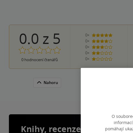
0.0
z
5
0×
5 hvězdiček
0×
4 hvězdičky
0×
3 hvězdičky
0×
2 hvězdičky
0×
0
hodnocení čtenářů
1 hvezdička
Nahoru
O souborec
informací
Knihy, recenze a klubové 
pomáhají ukazo