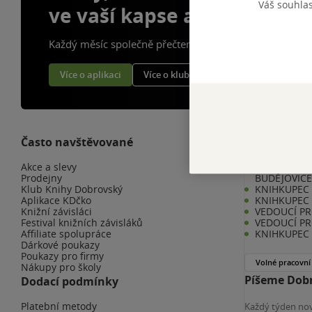
Váš souhla
ve vaší kapse a naší appce
Každý měsíc společně přečteme tisíce knih
Více o aplikaci
Více o klubu
Často navštěvované
Kariéra v K
Akce a slevy
KNIHKUPEC 
Prodejny
BUDĚJOVIC
Klub Knihy Dobrovský
KNIHKUPEC -
Aplikace KDčko
KNIHKUPEC 
Knižní závisláci
VEDOUCÍ PR
Festival knižních závisláků
VEDOUCÍ PR
Affiliate spolupráce
KNIHKUPEC 
Dárkové poukazy
Poukazy pro firmy
Volné pracovní
Nákupy pro školy
Píšeme Dobr
Dodací podmínky
Platební metody
Každý týden nov