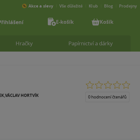
Akce a slevy
Vše důležité
Klub
Blog
Prodejny
E-košík
Košík
Přihlášení
Hračky
Papírnictví a dárky
0.0
z
EK,VÁCLAV HORTVÍK
5
0 hodnocení čtenářů
hvězdiček