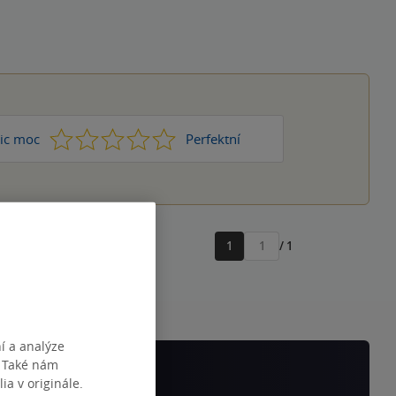
1
2
3
4
5
ic moc
Perfektní
1
/ 1
Přejít
na
stránku
í a analýze
. Také nám
ia v originále.