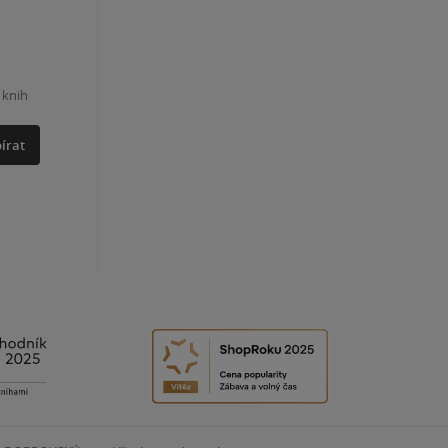
 knih
írat