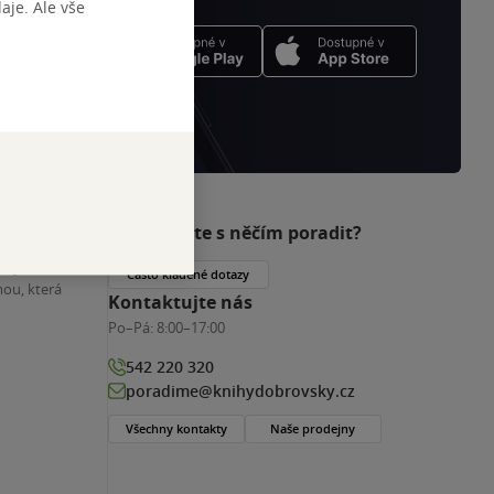
je. Ale vše
Potřebujete s něčím poradit?
nihy
Často kladené dotazy
ou, která
Kontaktujte nás
Po–Pá:
8:00–17:00
542 220 320
poradime@knihydobrovsky.cz
Všechny kontakty
Naše prodejny