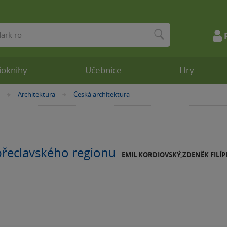
ioknihy
Učebnice
Hry
Architektura
Česká architektura
»
»
břeclavského regionu
EMIL KORDIOVSKÝ,ZDENĚK FILÍP