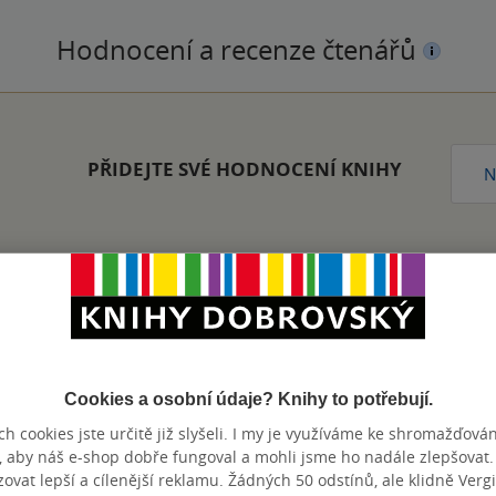
Hodnocení a recenze čtenářů
PŘIDEJTE SVÉ HODNOCENÍ KNIHY
N
Zobrazeno 20 z 20
Cookies a osobní údaje? Knihy to potřebují.
h cookies jste určitě již slyšeli. I my je využíváme ke shromažďován
, aby náš e-shop dobře fungoval a mohli jsme ho nadále zlepšovat
výhody
vat lepší a cílenější reklamu. Žádných 50 odstínů, ale klidně Vergil