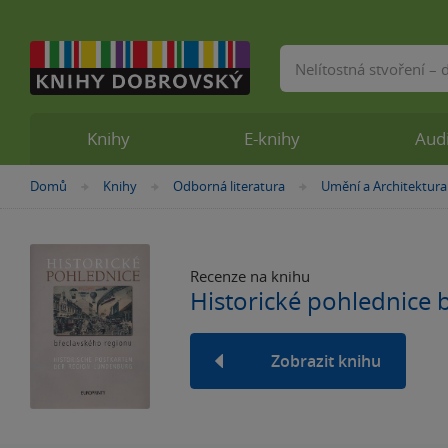
Vyhledávání
Knihy
E-knihy
Aud
Nacházíte
Domů
Knihy
Odborná literatura
Umění a Architektura
»
»
»
se
zde:
Recenze na knihu
Historické pohlednice 
Zobrazit knihu