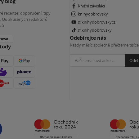
ý blog
Knižní závisláci
é recenze, doporučení, tipy
knihydobrovsky
ky. Od zkušených redaktorů
@knihydobrovskycz
ců.
@knihydobrovsky
Odebírejte nás
rovat
Každý měsíc společně přečteme tisíce
etody
Odeb