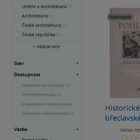
Umění a Architektura
(1)
Architektura
(1)
Nedostupné
Česká architektura
(1)
Česká republika
(1)
+ Ukázat více
Stav
Dostupnost
Skladem na e-shopu
(0)
Předobjednávka
(0)
K odebrání na prodejně
Historick
Skladem u dodavatele
(0)
břeclavsk
Vazba
Václav Ho
Pevná vazba
(1)