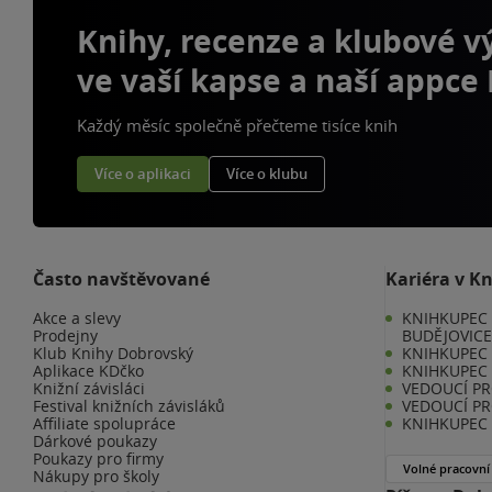
Knihy, recenze a klubové 
ve vaší kapse a naší appce
Každý měsíc společně přečteme tisíce knih
Více o aplikaci
Více o klubu
Často navštěvované
Kariéra v K
Akce a slevy
KNIHKUPEC 
Prodejny
BUDĚJOVIC
Klub Knihy Dobrovský
KNIHKUPEC -
Aplikace KDčko
KNIHKUPEC 
Knižní závisláci
VEDOUCÍ PR
Festival knižních závisláků
VEDOUCÍ PR
Affiliate spolupráce
KNIHKUPEC 
Dárkové poukazy
Poukazy pro firmy
Volné pracovní
Nákupy pro školy