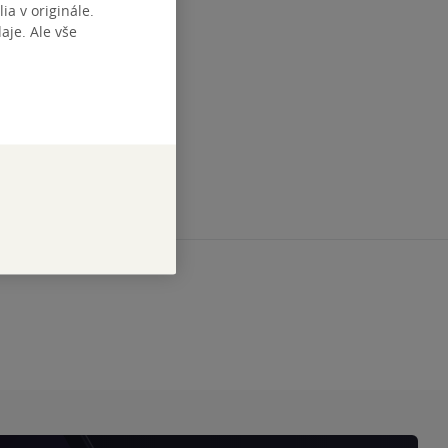
ia v originále.
je. Ale vše