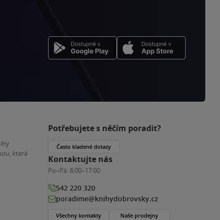
Potřebujete s něčím poradit?
nihy
Často kladené dotazy
ou, která
Kontaktujte nás
Po–Pá:
8:00–17:00
542 220 320
poradime@knihydobrovsky.cz
Všechny kontakty
Naše prodejny