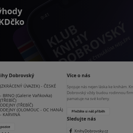
výhody
 KDčko
nihy Dobrovský
Více o nás
(ZKRÁCENÝ ÚVAZEK) - ČESKÉ
Spojuje nás nejen láska ke knihám. K
E
Dobrovský vždy budou rodinnou firm
 BRNO (Galerie Vaňkovka)
pamatuje na své kořeny.
(TŘEBÍČ)
ODEJNY (TŘEBÍČ)
ODEJNY (OLOMOUC - OC HANÁ)
Přečtěte si náš příběh
- KARVINÁ
Sledujte nás
 pozice
KnihyDobrovsky.cz