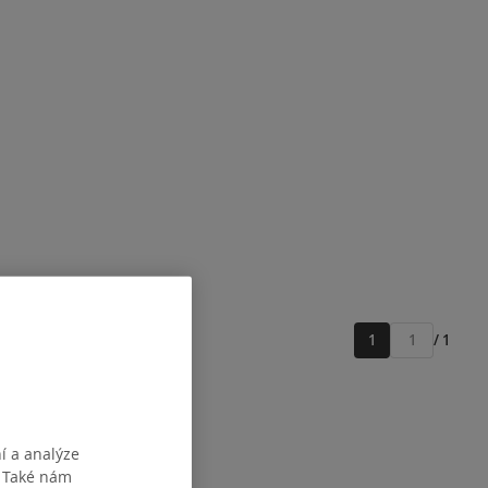
1
/ 1
Přejít
na
stránku
í a analýze
. Také nám