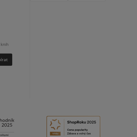
 knih
írat