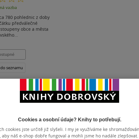
z
ná vazba
5
hvězdiček
ca 780 pohlednic z doby
čátku předválečné
zastoupeny obce a města
vského...
ostupné
t do seznamu
Zobrazeno 3 z 3
Cookies a osobní údaje? Knihy to potřebují.
h cookies jste určitě již slyšeli. I my je využíváme ke shromažďován
, aby náš e-shop dobře fungoval a mohli jsme ho nadále zlepšovat