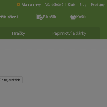
Akce a slevy
Vše důležité
Klub
Blog
Prodejny
E-košík
Košík
Přihlášení
Hračky
Papírnictví a dárky
Od nejdražších