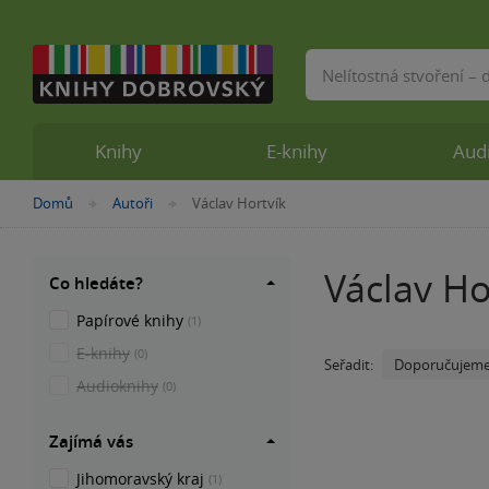
Vyhledávání
Knihy
E-knihy
Aud
Nacházíte
Domů
Autoři
Václav Hortvík
»
»
se
zde:
Václav Ho
Co hledáte?
Papírové knihy
(1)
E-knihy
(0)
Doporučujem
Seřadit:
Audioknihy
(0)
Zajímá vás
Jihomoravský kraj
(1)