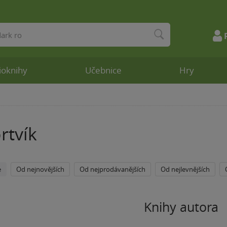
ioknihy
Učebnice
Hry
rtvík
e
Od nejnovějších
Od nejprodávanějších
Od nejlevnějších
Knihy autora