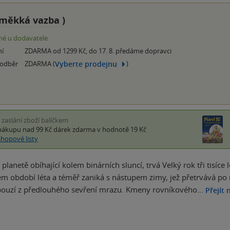
měkká vazba
)
é u dodavatele
ní
ZDARMA od 1299 Kč, do 17. 8. předáme dopravci
Vyberte prodejnu
 odběr
ZDARMA (
)
i zaslání zboží balíčkem
nákupu nad 99 Kč
dárek zdarma
v hodnotě 19 Kč
shopové listy
 planetě obíhající kolem binárních sluncí, trvá Velký rok tři tisíce
m období léta a téměř zaniká s nástupem zimy, jež přetrvává po m
ouzí z předlouhého sevření mrazu. Kmeny rovníkového…
Přejít 