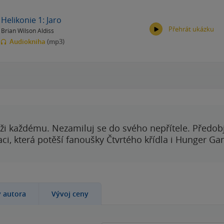
Helikonie 1: Jaro
Přehrát ukázku
Brian Wilson Aldiss
Audiokniha
(mp3)
00:00
00:00
ži každému. Nezamiluj se do svého nepřítele. Předobj
i, která potěší fanoušky Čtvrtého křídla i Hunger Ga
y autora
Vývoj ceny