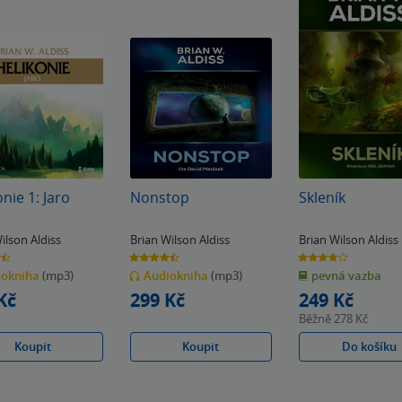
onie 1: Jaro
Nonstop
Skleník
ilson Aldiss
Brian Wilson Aldiss
Brian Wilson Aldiss
4.5
3.8
z
z
iokniha
(mp3)
Audiokniha
(mp3)
pevná vazba
5
5
k
hvězdiček
hvězdiček
Kč
299 Kč
249 Kč
Běžně
278 Kč
Koupit
Koupit
Do košíku