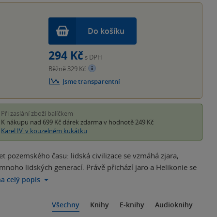
Do košíku
294 Kč
s DPH
Běžně 329 Kč
Jsme transparentní
Při zaslání zboží balíčkem
K nákupu nad 699 Kč
dárek zdarma
v hodnotě 249 Kč
Karel IV. v kouzelném kukátku
 let pozemského času: lidská civilizace se vzmáhá zjara,
noho lidských generací. Právě přichází jaro a Helikonie se
na celý popis
Všechny
Knihy
E-knihy
Audioknihy