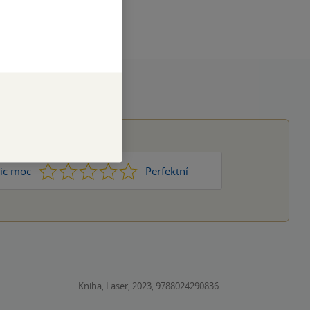
čeština
1
2
3
4
5
ic moc
Perfektní
Kniha, Laser, 2023, 9788024290836