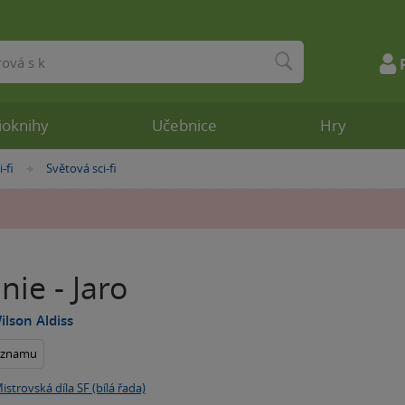
ioknihy
Učebnice
Hry
i-fi
Světová sci-fi
»
nie - Jaro
ilson Aldiss
seznamu
istrovská díla SF (bílá řada)