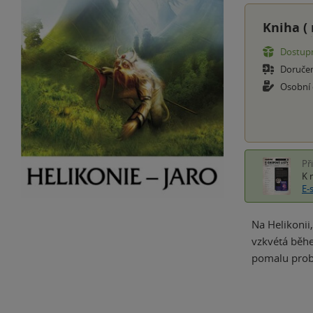
Kniha (
Dostupn
Doruče
Osobní
Př
K 
E-
Na Helikonii,
vzkvétá běhe
pomalu prob