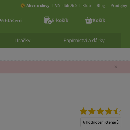
Akce a slevy
Vše důležité
Klub
Blog
Prodejny
E-košík
Košík
Přihlášení
Hračky
Papírnictví a dárky
Zav
4.5
z
5
6 hodnocení čtenářů
hvěz