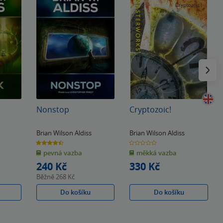
Následu
Nonstop
Cryptozoic!
Brian Wilson Aldiss
Brian Wilson Aldiss
4.5
0.0
z
z
pevná vazba
měkká vazba
5
5
hvězdiček
hvězdiček
240 Kč
330 Kč
Běžně
268 Kč
Do košíku
Do košíku