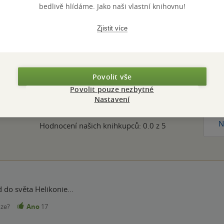
bedlivě hlídáme. Jako naši vlastní knihovnu!
TUM DOTISKU
3.12.2024
JAZYK
N
9788071933946
Zjistit více
Hodnocení a recenze čtenářů
Povolit vše
Povolit pouze nezbytné
Nastavení
PŘIDEJTE SVÉ HODNOCENÍ KNIHY
N
Hodnocení našich knihkupců: 0.0 z 5
do světa Helikonie...
nze?
Ano
17