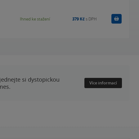
Koupit
Ihned ke stažení
379 Kč
s DPH
ednejte si dystopickou
Více informací
mes.