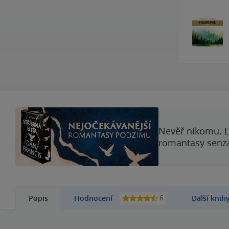
Nevěř nikomu. L
romantasy senzac
6
Popis
Hodnocení
Další knih