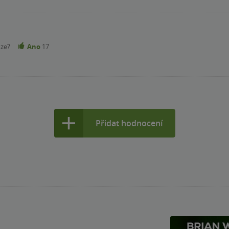
nze?
Ano
17
Přidat hodnocení