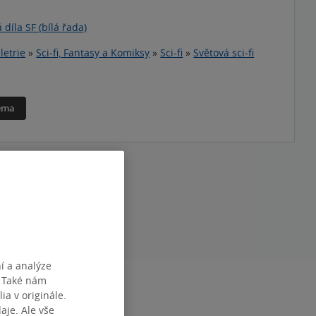
 díla SF (bílá řada)
letrie
»
Sci-fi, Fantasy a Komiksy
»
Sci-fi
»
Světová sci-fi
téma
í a analýze
. Také nám
RAN
576
ia v originále.
1
je. Ale vše