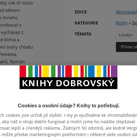
ký rok tři tisíce
vétá během
EDICE
Mistrovská
 po mnoho
KATEGORIE
Knihy
»
Be
 probouzí z
vycházejí z
TÉMATA
Londýn
é klima a
ými tvory chladu
Přidat 
 řemesla,
ztahů. Román
ie,
al jeden z
Cookies a osobní údaje? Knihy to potřebují.
h cookies jste určitě již slyšeli. I my je využíváme ke shromažďován
, aby náš e-shop dobře fungoval a mohli jsme ho nadále zlepšovat
ZBA
měkká vazba
POČET ST
vat lepší a cílenější reklamu. Žádných 50 odstínů, ale klidně Vergil
OTNOST
290 g
VYDÁNÍ
s může předat marketingovým platformám i některé vaše osobní úda