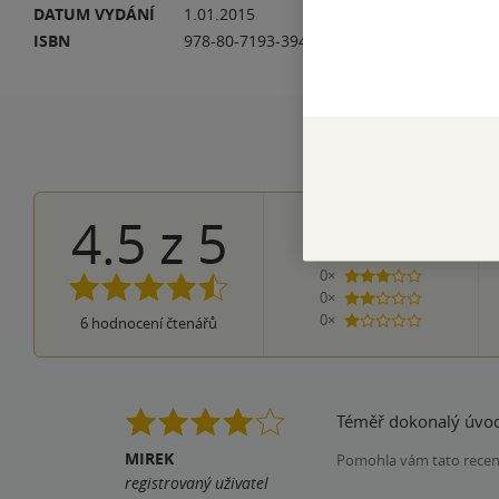
DATUM VYDÁNÍ
1.01.2015
DA
ISBN
978-80-7193-394-6
EA
4.5
z
5
3×
5 hvězdiček
3×
4 hvězdičky
0×
3 hvězdičky
0×
2 hvězdičky
0×
6
hodnocení čtenářů
1 hvezdička
Téměř dokonalý úvod 
MIREK
Pomohla vám tato rece
registrovaný uživatel