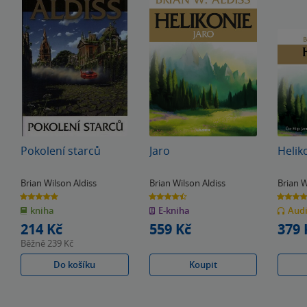
Pokolení starců
Jaro
Helik
Brian Wilson Aldiss
Brian Wilson Aldiss
Brian W
5.0
4.5
4.5
z
z
z
kniha
E-kniha
Aud
5
5
5
hvězdiček
hvězdiček
hvězdiče
214 Kč
559 Kč
379 
Běžně
239 Kč
Do košíku
Koupit