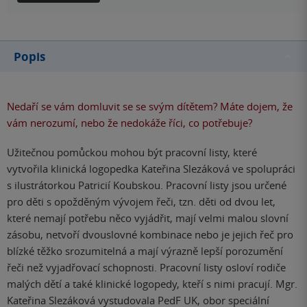
Popis
Nedaří se vám domluvit se se svým dítětem? Máte dojem, že
vám nerozumí, nebo že nedokáže říci, co potřebuje?
Užitečnou pomůckou mohou být pracovní listy, které
vytvořila klinická logopedka Kateřina Slezáková ve spolupráci
s ilustrátorkou Patricií Koubskou. Pracovní listy jsou určené
pro děti s opožděným vývojem řeči, tzn. děti od dvou let,
které nemají potřebu něco vyjádřit, mají velmi malou slovní
zásobu, netvoří dvouslovné kombinace nebo je jejich řeč pro
blízké těžko srozumitelná a mají výrazně lepší porozumění
řeči než vyjadřovací schopnosti. Pracovní listy osloví rodiče
malých dětí a také klinické logopedy, kteří s nimi pracují. Mgr.
Kateřina Slezáková vystudovala PedF UK, obor speciální