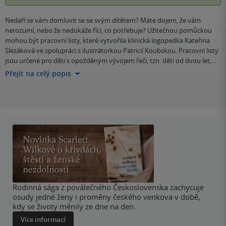
Nedaří se vám domluvit se se svým dítětem? Máte dojem, že vám
nerozumí, nebo že nedokáže říci, co potřebuje? Užitečnou pomůckou
mohou být pracovní listy, které vytvořila klinická logopedka Kateřina
Slezáková ve spolupráci s ilustrátorkou Patricií Koubskou. Pracovní listy
jsou určené pro děti s opožděným vývojem řeči, tzn. děti od dvou let,…
Přejít na celý popis
Rodinná sága z poválečného Československa zachycuje
osudy jedné ženy i proměny českého venkova v době,
kdy se životy měnily ze dne na den.
Více informací