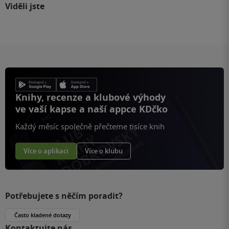
Viděli jste
Knihy, recenze a klubové výhody
ve vaší kapse a naší appce KDčko
Každý měsíc společně přečteme tisíce knih
Více o aplikaci
Více o klubu
Potřebujete s něčím poradit?
Často kladené dotazy
Kontaktujte nás