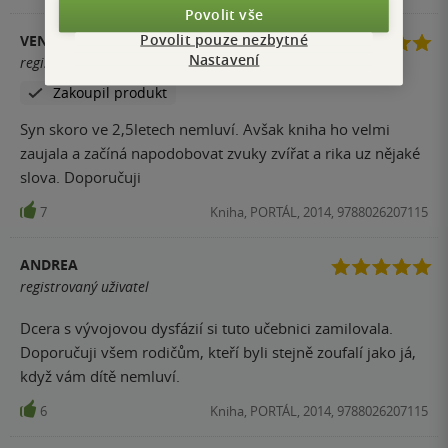
Povolit vše
Povolit pouze nezbytné
VENDULA BURÁŇOVÁ
Nastavení
registrovaný uživatel
Zakoupil produkt
Syn skoro ve 2,5letech nemluví. Avšak kniha ho velmi
zaujala a začíná napodobovat zvuky zvířat a rika uz nějaké
slova. Doporučuji
7
Kniha, PORTÁL, 2014, 9788026207115
ANDREA
registrovaný uživatel
Dcera s vývojovou dysfázií si tuto učebnici zamilovala.
Doporučuji všem rodičům, kteří byli stejně zoufalí jako já,
když vám dítě nemluví.
6
Kniha, PORTÁL, 2014, 9788026207115