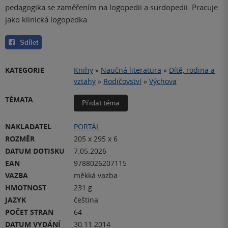
pedagogika se zaměřením na logopedii a surdopedii. Pracuje
jako klinická logopedka.
Sdílet
KATEGORIE
Knihy
»
Naučná literatura
»
Dítě, rodina a
vztahy
»
Rodičovství
»
Výchova
TÉMATA
Přidat téma
NAKLADATEL
PORTÁL
ROZMĚR
205 x 295 x 6
DATUM DOTISKU
7.05.2026
EAN
9788026207115
VAZBA
měkká vazba
HMOTNOST
231 g
JAZYK
čeština
POČET STRAN
64
DATUM VYDÁNÍ
30.11.2014