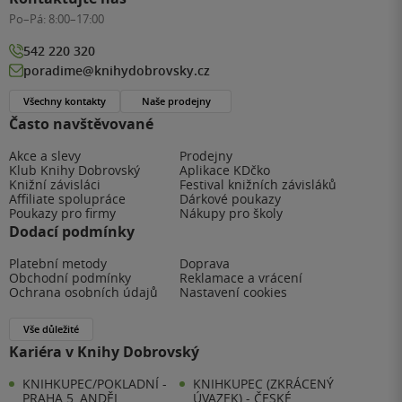
Po–Pá:
8:00–17:00
542 220 320
poradime@knihydobrovsky.cz
Všechny kontakty
Naše prodejny
Často navštěvované
Akce a slevy
Prodejny
Klub Knihy Dobrovský
Aplikace KDčko
Knižní závisláci
Festival knižních závisláků
Affiliate spolupráce
Dárkové poukazy
Poukazy pro firmy
Nákupy pro školy
Dodací podmínky
Platební metody
Doprava
Obchodní podmínky
Reklamace a vrácení
Ochrana osobních údajů
Nastavení cookies
Vše důležité
Kariéra v Knihy Dobrovský
KNIHKUPEC/POKLADNÍ -
KNIHKUPEC (ZKRÁCENÝ
PRAHA 5, ANDĚL
ÚVAZEK) - ČESKÉ