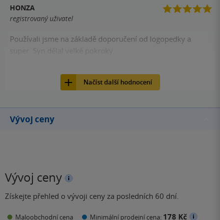
HONZA
registrovaný uživatel
Používali jsme na základě doporučení od logopedky a
super. Syn dělal velké pokroky.
6
Kniha, PORTÁL, 2014, 9788026207115
Načíst další hodnocení
Vývoj ceny
Vývoj ceny
Získejte přehled o vývoji ceny za posledních 60 dní.
178 Kč
Maloobchodní cena
Minimální prodejní cena: