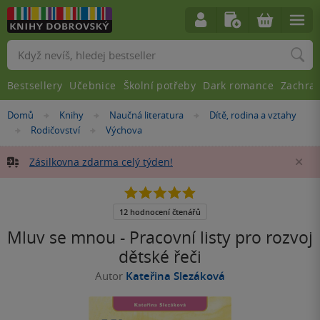
Vyhledávání
Bestsellery
Učebnice
Školní potřeby
Dark romance
Zachra
Nacházíte
Domů
Knihy
Naučná literatura
Dítě, rodina a vztahy
»
»
»
se
Rodičovství
Výchova
»
»
zde:
Zásilkovna zdarma celý týden!
Za
4.9
z
5
12 hodnocení čtenářů
hvězdiček
Mluv se mnou - Pracovní listy pro rozvoj
dětské řeči
Autor
Kateřina Slezáková