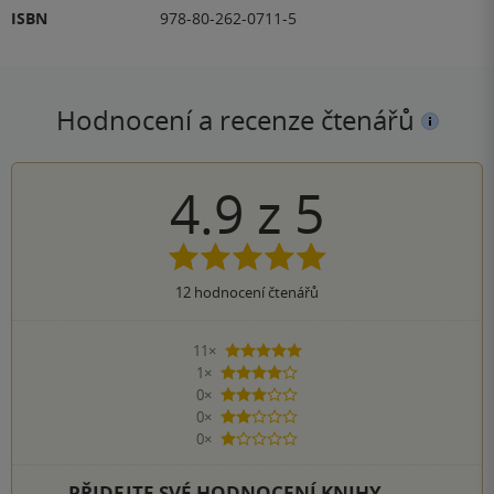
ISBN
978-80-262-0711-5
Hodnocení a recenze čtenářů
4.9
z
5
12
hodnocení čtenářů
11×
5 hvězdiček
1×
4 hvězdičky
0×
3 hvězdičky
0×
2 hvězdičky
0×
1 hvezdička
PŘIDEJTE SVÉ HODNOCENÍ KNIHY