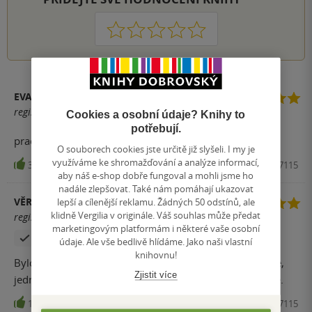
1
2
3
4
5
EVA
registrovaný uživatel
Cookies a osobní údaje? Knihy to
potřebují.
pracuji v mateřské škole a doporučuji všem
O souborech cookies jste určitě již slyšeli. I my je
využíváme ke shromažďování a analýze informací,
34
Kniha, PORTÁL, 2014, 9788026207115
aby náš e-shop dobře fungoval a mohli jsme ho
nadále zlepšovat. Také nám pomáhají ukazovat
VĚRA STUCHLÍKOVÁ
lepší a cílenější reklamu. Žádných 50 odstínů, ale
klidně Vergilia v originále. Váš souhlas může předat
registrovaný uživatel
marketingovým platformám i některé vaše osobní
Zakoupil produkt
údaje. Ale vše bedlivě hlídáme. Jako naši vlastní
knihovnu!
Bylo mi doporučeno logopedičkou. Kniha vypadá dobře,
Zjistit více
jednoduše ale přitom zábavně pro děti a přitom naučně.
10
Kniha, PORTÁL, 2014, 9788026207115