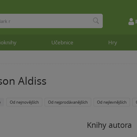
ioknihy
Učebnice
Hry
son Aldiss
e
Od nejnovějších
Od nejprodávanějších
Od nejlevnějších
Knihy autora