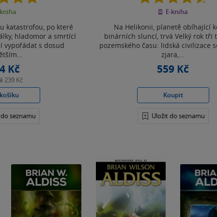
z
z
kniha
E-kniha
5
5
hvězdiček
hvězdiček
u katastrofou, po které
Na Helikonii, planetě obíhající 
álky, hladomor a smrtící
binárních sluncí, trvá Velký rok tři t
í vypořádat s dosud
pozemského času: lidská civilizace 
ětším...
zjara,...
4 Kč
559 Kč
ně
239 Kč
košíku
Koupit
t do seznamu
Uložit do seznamu