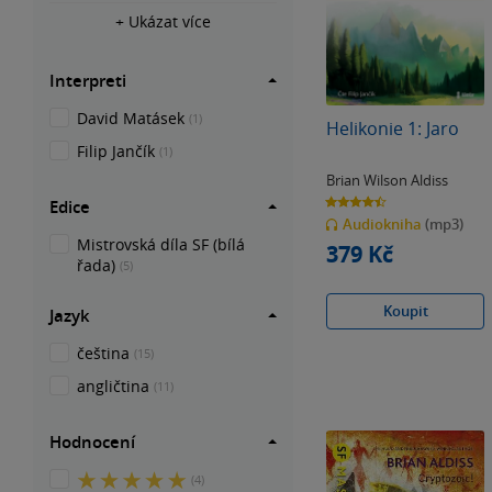
+ Ukázat více
Interpreti
David Matásek
(1)
Helikonie 1: Jaro
Filip Jančík
(1)
Brian Wilson Aldiss
4.5
Edice
z
Audiokniha
(mp3)
5
hvězdiček
Mistrovská díla SF (bílá
379 Kč
řada)
(5)
Koupit
Jazyk
čeština
(15)
angličtina
(11)
Hodnocení
5
(4)