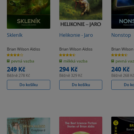
Skleník
Helikonie - Jaro
Nonstop
Brian Wilson Aldiss
Brian Wilson Aldiss
Brian Wilson
3.8
4.5
4.5
z
z
z
pevná vazba
měkká vazba
pevná va
5
5
5
hvězdiček
hvězdiček
hvězdiček
249 Kč
294 Kč
240 Kč
Běžně
278 Kč
Běžně
329 Kč
Běžně
268 K
Do košíku
Do košíku
Do k