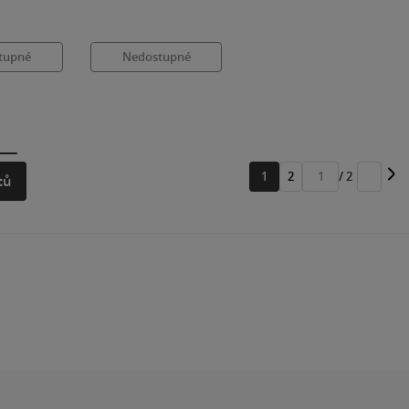
tupné
Nedostupné
1
2
/ 2
tů
Přejít
na
stránku