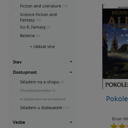
Fiction and Literature
(10)
Science Fiction and
Fantasy
(10)
Sci-fi, Fantasy
(3)
Beletrie
(3)
+ Ukázat více
Stav
Dostupnost
Skladem na e-shopu
(4)
Předobjednávka
(0)
Pokole
K odebrání na prodejně
Skladem u dodavatele
(11)
Brian Wi
Vazba