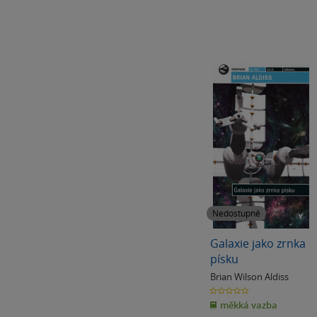
Nedostupné
Galaxie jako zrnka
písku
Brian Wilson Aldiss
0.0
z
měkká vazba
5
hvězdiček