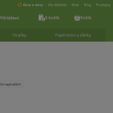
Akce a slevy
Vše důležité
Klub
Blog
Prodejny
E-košík
Košík
Přihlášení
Hračky
Papírnictví a dárky
Od nejdražších