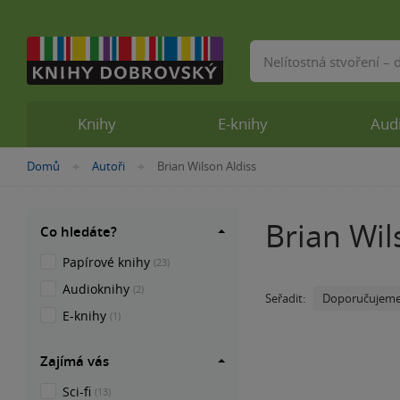
Vyhledávání
Knihy
E-knihy
Aud
Nacházíte
Domů
Autoři
Brian Wilson Aldiss
»
»
se
zde:
Brian Wil
Co hledáte?
Papírové knihy
(23)
Audioknihy
(2)
Doporučujem
Seřadit:
E-knihy
(1)
Zajímá vás
Sci-fi
(13)