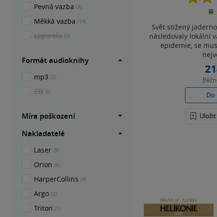
Pevná vazba
(8)
Měkká vazba
(14)
Svět stižený jaderno
Leporelo
následovaly lokální v
(0)
epidemie, se mus
nejv
Formát audioknihy
21
mp3
(2)
Běž
CD
(0)
Do 
Míra poškození
Uloži
Nakladatelé
Laser
(9)
Orion
(6)
HarperCollins
(4)
Argo
(2)
Triton
(1)