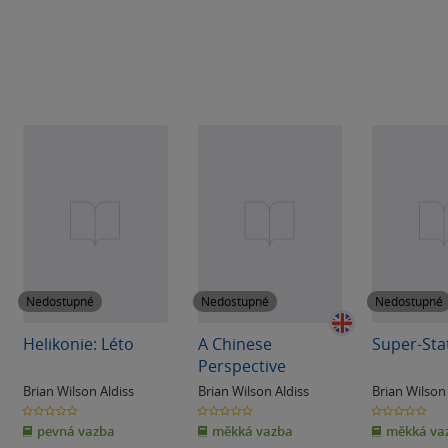
Nedostupné
Nedostupné
Nedostupné
Helikonie: Léto
A Chinese
Super-Sta
Perspective
Brian Wilson Aldiss
Brian Wilson Aldiss
Brian Wilson
0.0
0.0
0.0
z
z
z
pevná vazba
měkká vazba
měkká va
5
5
5
hvězdiček
hvězdiček
hvězdiček