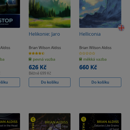
Helikonie: Jaro
Helliconia
 Aldiss
Brian Wilson Aldiss
Brian Wilson Aldiss
4.5
0.0
z
z
zba
pevná vazba
měkká vazba
5
5
hvězdiček
hvězdiček
626 Kč
660 Kč
č
Běžně
699 Kč
ošíku
Do košíku
Do košíku