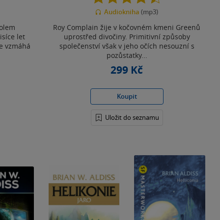
z
Audiokniha
(mp3)
5
hvězdiček
kolem
Roy Complain žije v kočovném kmeni Greenů
isíce let
uprostřed divočiny. Primitivní způsoby
se vzmáhá
společenství však v jeho očích nesouzní s
pozůstatky...
299 Kč
Koupit
Uložit do seznamu