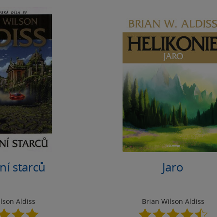
ní starců
Jaro
lson Aldiss
Brian Wilson Aldiss
5.0
4.5