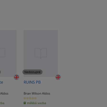
Nedostupné
te
RUINS PB
 Aldiss
Brian Wilson Aldiss
0.0
z
zba
měkká vazba
5
hvězdiček