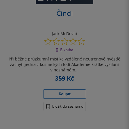
Čindi
Jack McDevitt
0.0
z
E-kniha
5
hvězdiček
Při běžné průzkumní misi ke vzdálené neutronové hvězdě
zachytí jedna z kosmických lodí Akademie krátké vysílání
v neznámém...
359 Kč
Koupit
Uložit do seznamu