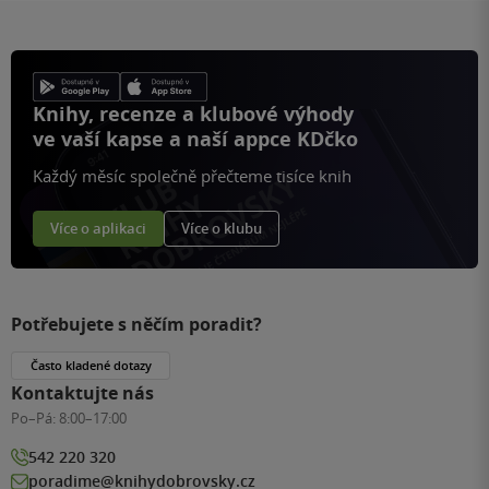
Knihy, recenze a klubové výhody
ve vaší kapse a naší appce KDčko
Každý měsíc společně přečteme tisíce knih
Více o aplikaci
Více o klubu
Potřebujete s něčím poradit?
Často kladené dotazy
Kontaktujte nás
Po–Pá:
8:00–17:00
542 220 320
poradime@knihydobrovsky.cz