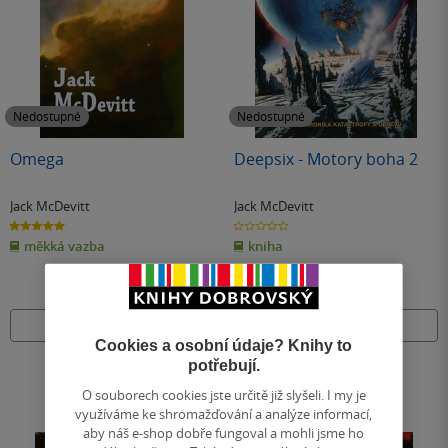
Nedostupné
Nedostupné
Omega
Deepsix - Motory boha 2
Jack McDevitt
Jack McDevitt
5.0
0.0
z
z
měkká vazba
kniha
5
5
hvězdiček
hvězdiček
Nedostupné
Nedostupné
Cookies a osobní údaje? Knihy to
potřebují.
O souborech cookies jste určitě již slyšeli. I my je
využíváme ke shromažďování a analýze informací,
aby náš e-shop dobře fungoval a mohli jsme ho