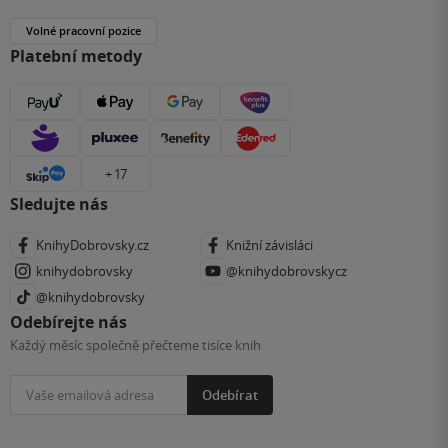
Volné pracovní pozice
Platební metody
+ 17
Sledujte nás
KnihyDobrovsky.cz
Knižní závisláci
knihydobrovsky
@knihydobrovskycz
@knihydobrovsky
Odebírejte nás
Každý měsíc společně přečteme tisíce knih
Odebírat