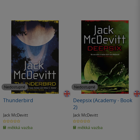
Nedostupné
Nedostupné
Thunderbird
Deepsix (Academy - Book
2)
Jack McDevitt
Jack McDevitt
0.0
0.0
z
z
měkká vazba
měkká vazba
5
5
hvězdiček
hvězdiček