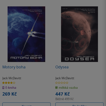
Motory boha
Odysea
Jack McDevitt
Jack McDevitt
4.0
0.0
z
z
E-kniha
měkká vazba
5
5
hvězdiček
hvězdiček
269 Kč
447 Kč
Běžně
499 Kč