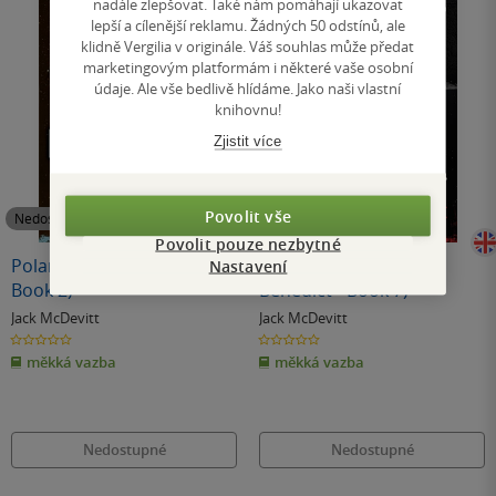
nadále zlepšovat. Také nám pomáhají ukazovat
lepší a cílenější reklamu. Žádných 50 odstínů, ale
klidně Vergilia v originále. Váš souhlas může předat
marketingovým platformám i některé vaše osobní
údaje. Ale vše bedlivě hlídáme. Jako naši vlastní
knihovnu!
Zjistit více
Povolit vše
Nedostupné
Nedostupné
Povolit pouze nezbytné
Polaris (Alex Benedict -
Coming Home (Alex
Nastavení
Book 2)
Benedict - Book 7)
Jack McDevitt
Jack McDevitt
0.0
0.0
z
z
měkká vazba
měkká vazba
5
5
hvězdiček
hvězdiček
Nedostupné
Nedostupné