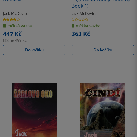
Book 1)
Jack McDevitt
Jack McDevitt
4.0
0.0
z
z
měkká vazba
měkká vazba
5
5
hvězdiček
hvězdiček
447 Kč
363 Kč
Běžně
499 Kč
Do košíku
Do košíku