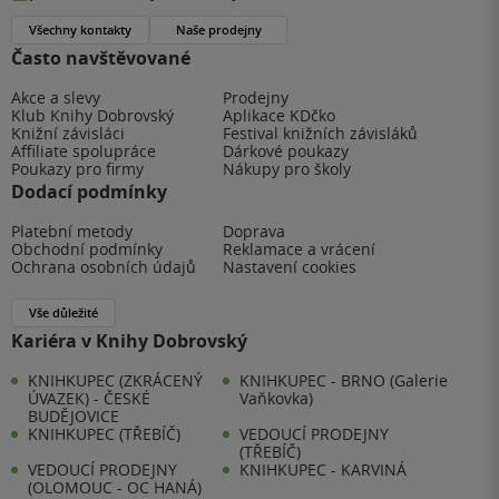
Všechny kontakty
Naše prodejny
Často navštěvované
Akce a slevy
Prodejny
Klub Knihy Dobrovský
Aplikace KDčko
Knižní závisláci
Festival knižních závisláků
Affiliate spolupráce
Dárkové poukazy
Poukazy pro firmy
Nákupy pro školy
Dodací podmínky
Platební metody
Doprava
Obchodní podmínky
Reklamace a vrácení
Ochrana osobních údajů
Nastavení cookies
Vše důležité
Kariéra v Knihy Dobrovský
KNIHKUPEC (ZKRÁCENÝ
KNIHKUPEC - BRNO (Galerie
ÚVAZEK) - ČESKÉ
Vaňkovka)
BUDĚJOVICE
KNIHKUPEC (TŘEBÍČ)
VEDOUCÍ PRODEJNY
(TŘEBÍČ)
VEDOUCÍ PRODEJNY
KNIHKUPEC - KARVINÁ
(OLOMOUC - OC HANÁ)