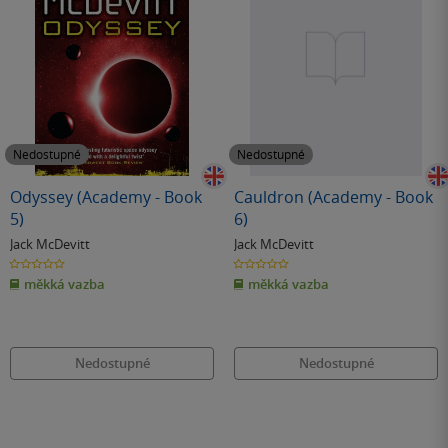
Nedostupné
Nedostupné
Odyssey (Academy - Book
Cauldron (Academy - Book
5)
6)
Jack McDevitt
Jack McDevitt
0.0
0.0
z
z
měkká vazba
měkká vazba
5
5
hvězdiček
hvězdiček
Nedostupné
Nedostupné