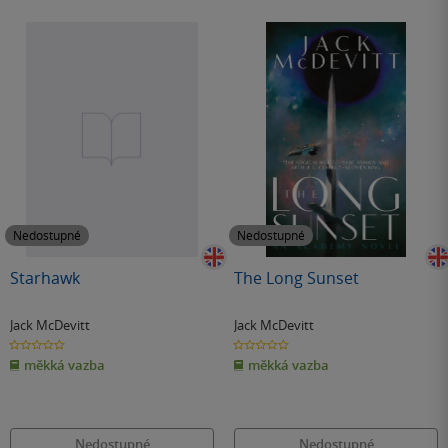
Nedostupné
Nedostupné
Starhawk
The Long Sunset
Jack McDevitt
Jack McDevitt
0.0
0.0
z
z
měkká vazba
měkká vazba
5
5
hvězdiček
hvězdiček
Nedostupné
Nedostupné