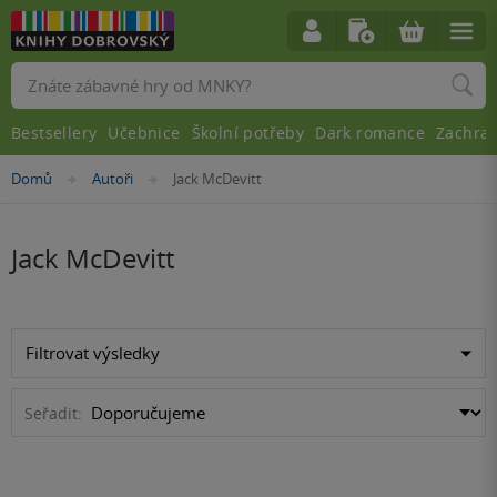
Vyhledávání
Bestsellery
Učebnice
Školní potřeby
Dark romance
Zachra
Nacházíte
Domů
Autoři
Jack McDevitt
»
»
se
zde:
Jack McDevitt
Filtrovat výsledky
Seřadit: