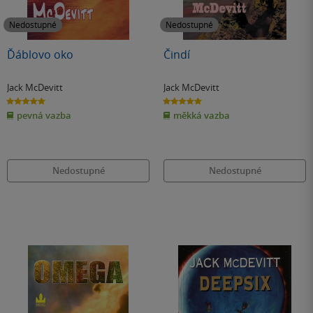
Nedostupné
Nedostupné
Ďáblovo oko
Čindí
Jack McDevitt
Jack McDevitt
5.0
5.0
z
z
pevná vazba
měkká vazba
5
5
hvězdiček
hvězdiček
Nedostupné
Nedostupné