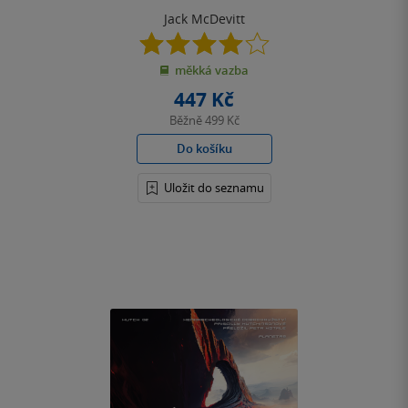
Jack McDevitt
4.0
z
měkká vazba
5
hvězdiček
447 Kč
Běžně
499 Kč
Do košíku
Uložit do seznamu