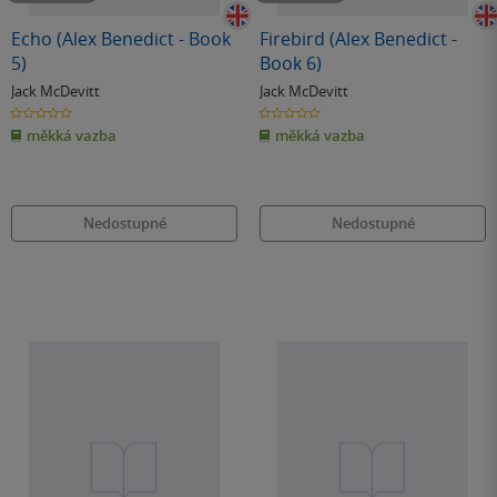
Echo (Alex Benedict - Book
Firebird (Alex Benedict -
5)
Book 6)
Jack McDevitt
Jack McDevitt
0.0
0.0
z
z
měkká vazba
měkká vazba
5
5
hvězdiček
hvězdiček
Nedostupné
Nedostupné