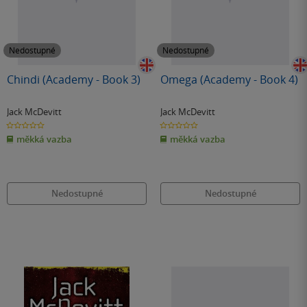
Nedostupné
Nedostupné
Chindi (Academy - Book 3)
Omega (Academy - Book 4)
Jack McDevitt
Jack McDevitt
0.0
0.0
z
z
měkká vazba
měkká vazba
5
5
hvězdiček
hvězdiček
Nedostupné
Nedostupné