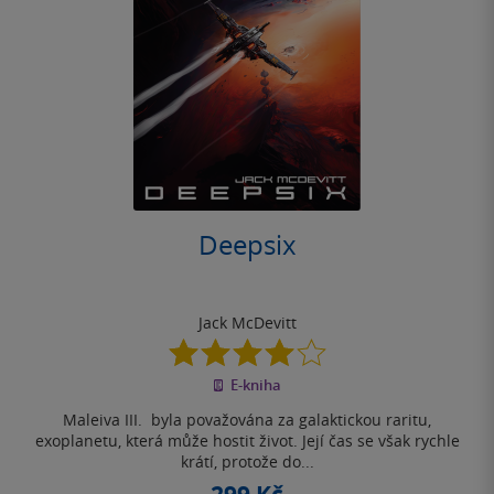
Deepsix
Jack McDevitt
4.0
z
E-kniha
5
hvězdiček
Maleiva III. byla považována za galaktickou raritu,
exoplanetu, která může hostit život. Její čas se však rychle
krátí, protože do...