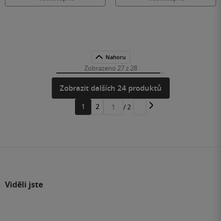
Nahoru
Zobrazeno 27 z 28
Zobrazit dalších 24 produktů
1
2
/ 2
Přejít
na
stránku
Viděli jste