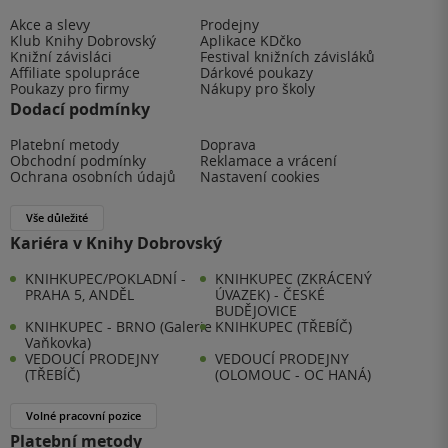
Akce a slevy
Prodejny
Klub Knihy Dobrovský
Aplikace KDčko
Knižní závisláci
Festival knižních závisláků
Affiliate spolupráce
Dárkové poukazy
Poukazy pro firmy
Nákupy pro školy
Dodací podmínky
Platební metody
Doprava
Obchodní podmínky
Reklamace a vrácení
Ochrana osobních údajů
Nastavení cookies
Vše důležité
Kariéra v Knihy Dobrovský
KNIHKUPEC/POKLADNÍ -
KNIHKUPEC (ZKRÁCENÝ
PRAHA 5, ANDĚL
ÚVAZEK) - ČESKÉ
BUDĚJOVICE
KNIHKUPEC - BRNO (Galerie
KNIHKUPEC (TŘEBÍČ)
Vaňkovka)
VEDOUCÍ PRODEJNY
VEDOUCÍ PRODEJNY
(TŘEBÍČ)
(OLOMOUC - OC HANÁ)
Volné pracovní pozice
Platební metody