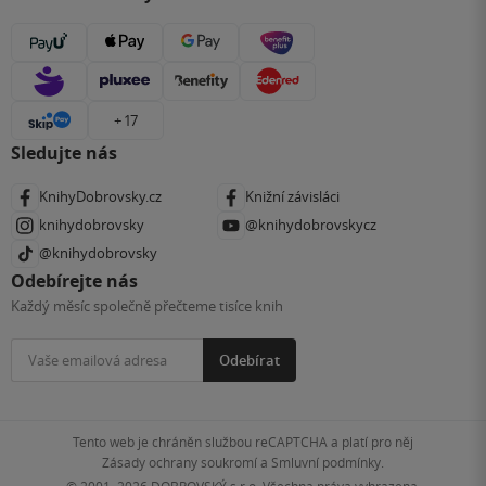
+ 17
Sledujte nás
KnihyDobrovsky.cz
Knižní závisláci
knihydobrovsky
@knihydobrovskycz
@knihydobrovsky
Odebírejte nás
Každý měsíc společně přečteme tisíce knih
Odebírat
Tento web je chráněn službou reCAPTCHA a platí pro něj
Zásady ochrany soukromí
a
Smluvní podmínky
.
© 2001–2026
DOBROVSKÝ s.r.o. Všechna práva vyhrazena.