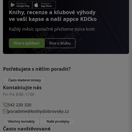
Knihy, recenze a klubové výhody
ve vaší kapse a naší appce KDčko
Každý měsíc společně přečteme tisíce knih
Více o aplikaci
Více o klubu
Potřebujete s něčím poradit?
Často kladené dotazy
Kontaktujte nás
Po–Pá:
8:00–17:00
542 220 320
poradime@knihydobrovsky.cz
Všechny kontakty
Naše prodejny
Často navštěvované