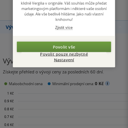
Přidat hodnocení
klidně Vergilia v originále. Váš souhlas může předat
marketingovým platformám i některé vaše osobní
údaje. Ale vše bedlivě hlídáme. Jako naši vlastní
knihovnu!
Vývoj ceny
Zjistit více
Povolit vše
Povolit pouze nezbytné
Vývoj ceny
Nastavení
Získejte přehled o vývoji ceny za posledních 60 dní.
0 Kč
Maloobchodní cena
Minimální prodejní cena: