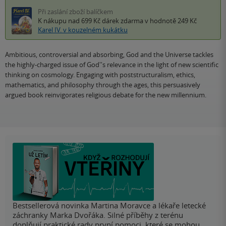
Při zaslání zboží balíčkem
K nákupu nad 699 Kč
dárek zdarma
v hodnotě 249 Kč
Karel IV. v kouzelném kukátku
Ambitious, controversial and absorbing, God and the Universe tackles
the highly-charged issue of God''s relevance in the light of new scientific
thinking on cosmology. Engaging with poststructuralism, ethics,
mathematics, and philosophy through the ages, this persuasively
argued book reinvigorates religious debate for the new millennium.
Bestsellerová novinka Martina Moravce a lékaře letecké
záchranky Marka Dvořáka. Silné příběhy z terénu
doplňují praktické rady první pomoci, které se mohou