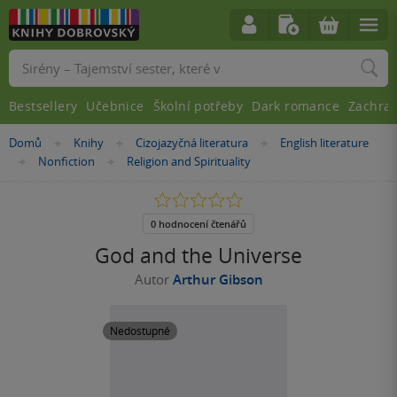
Vyhledávání
Bestsellery
Učebnice
Školní potřeby
Dark romance
Zachra
Nacházíte
Domů
Knihy
Cizojazyčná literatura
English literature
»
»
»
se
Nonfiction
Religion and Spirituality
»
»
zde:
0.0
z
5
0 hodnocení čtenářů
hvězdiček
God and the Universe
Autor
Arthur Gibson
Nedostupné