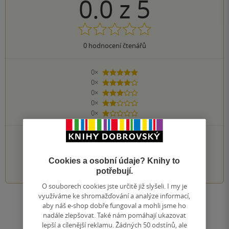
0.0
z
5
0
hodnocení čtenářů
0×
5 hvězdiček
0×
4 hvězdičky
0×
3 hvězdičky
0×
2 hvězdičky
0×
1 hvezdička
PŘIDEJTE SVÉ HODNOCENÍ KNIHY
1
2
3
4
5
Cookies a osobní údaje? Knihy to
potřebují.
O souborech cookies jste určitě již slyšeli. I my je
využíváme ke shromažďování a analýze informací,
Zobrazit všechna hodnocení
aby náš e-shop dobře fungoval a mohli jsme ho
nadále zlepšovat. Také nám pomáhají ukazovat
lepší a cílenější reklamu. Žádných 50 odstínů, ale