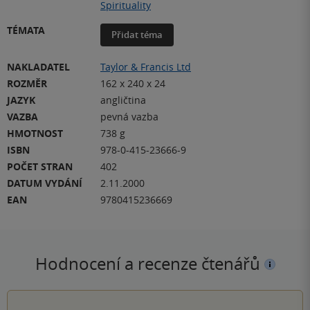
Spirituality
TÉMATA
Přidat téma
NAKLADATEL
Taylor & Francis Ltd
ROZMĚR
162 x 240 x 24
JAZYK
angličtina
VAZBA
pevná vazba
HMOTNOST
738 g
ISBN
978-0-415-23666-9
POČET STRAN
402
DATUM VYDÁNÍ
2.11.2000
EAN
9780415236669
Hodnocení a recenze čtenářů