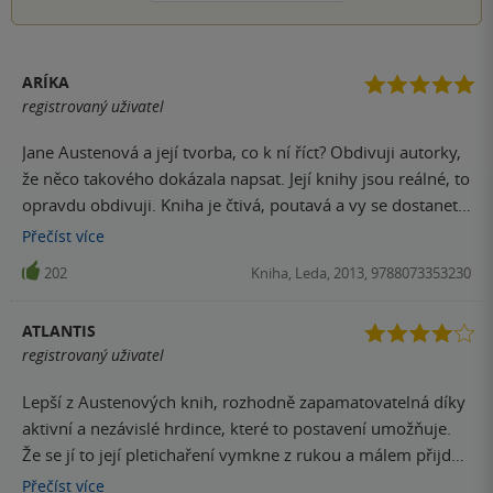
ARÍKA
registrovaný uživatel
Jane Austenová a její tvorba, co k ní říct? Obdivuji autorky,
že něco takového dokázala napsat. Její knihy jsou reálné, to
opravdu obdivuji. Kniha je čtivá, poutavá a vy se dostanete
na konec ani nevíte jak. Postavy byly moc dobře popsané a
Přečíst
více
nebyly nesympatické. Popis prostředí byl jako vždy
202
Kniha, Leda, 2013, 9788073353230
perfektní. Knihu doporučuji všem, je to klasika, stejně jako
Pýcha a předsudek. Ačkoliv kniha na Pýchu a předsudek,
ATLANTIS
dle mého, nemá, i tak má své kouzlo, které mně učarovalo.
registrovaný uživatel
Lepší z Austenových knih, rozhodně zapamatovatelná díky
aktivní a nezávislé hrdince, které to postavení umožňuje.
Že se jí to její pletichaření vymkne z rukou a málem přijde
o všechno, to jí jen prospěje. A ačkoli to není klasická
Přečíst
více