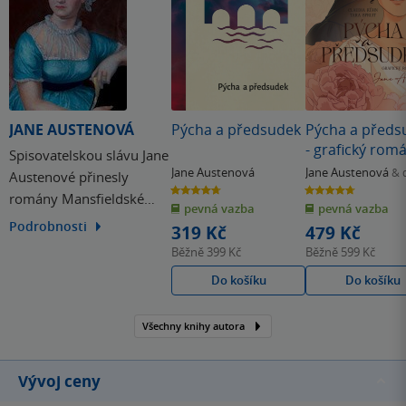
JANE AUSTENOVÁ
Pýcha a předsudek
Pýcha a předs
- grafický rom
Spisovatelskou slávu Jane
Jane Austenová
Jane Austenová
& 
Austenové přinesly
4.7
4.7
romány Mansfieldské
z
z
pevná vazba
pevná vazba
5
5
hvězdiček
hvězdiček
panství a Pýcha a
Podrobnosti
319 Kč
479 Kč
předsudek, které jí
Běžně
399 Kč
Běžně
599 Kč
zajistily trvalé a
Do košíku
Do košíku
nezpochybnitelné místo
mezi nejvýznamnějšími
Všechny knihy autora
britskými autorkami.
Vývoj ceny