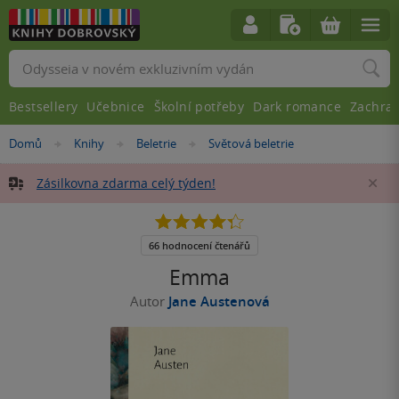
Vyhledávání
Bestsellery
Učebnice
Školní potřeby
Dark romance
Zachra
Nacházíte
Domů
Knihy
Beletrie
Světová beletrie
»
»
»
se
zde:
Zásilkovna zdarma celý týden!
Za
4.3
z
5
66 hodnocení čtenářů
hvězdiček
Emma
Autor
Jane Austenová