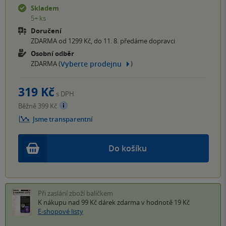
Skladem
5+ ks
Doručení
ZDARMA od 1299 Kč, do 11. 8. předáme dopravci
Osobní odběr
Vyberte prodejnu
ZDARMA (
)
319 Kč
s DPH
Běžně 399 Kč
Jsme transparentní
Do košíku
Při zaslání zboží balíčkem
K nákupu nad 99 Kč
dárek zdarma
v hodnotě 19 Kč
E-shopové listy