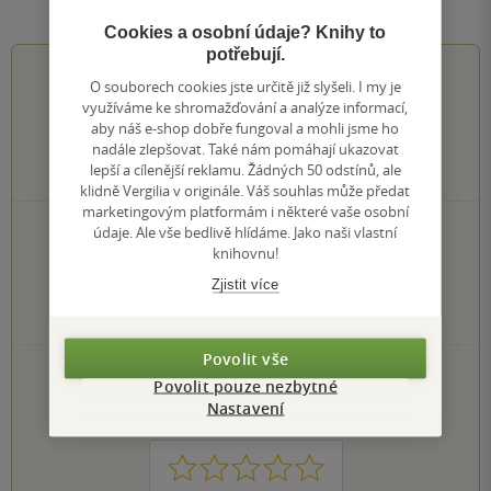
Hodnocení a recenze čtenářů
Cookies a osobní údaje? Knihy to
potřebují.
4.3
z
5
O souborech cookies jste určitě již slyšeli. I my je
využíváme ke shromažďování a analýze informací,
aby náš e-shop dobře fungoval a mohli jsme ho
nadále zlepšovat. Také nám pomáhají ukazovat
lepší a cílenější reklamu. Žádných 50 odstínů, ale
66
hodnocení čtenářů
klidně Vergilia v originále. Váš souhlas může předat
marketingovým platformám i některé vaše osobní
37×
údaje. Ale vše bedlivě hlídáme. Jako naši vlastní
5 hvězdiček
knihovnu!
16×
4 hvězdičky
11×
3 hvězdičky
Zjistit více
1×
2 hvězdičky
1×
1 hvezdička
Povolit vše
PŘIDEJTE SVÉ HODNOCENÍ KNIHY
Povolit pouze nezbytné
Hodnocení našich knihkupců: 0.0 z 5
Nastavení
1
2
3
4
5