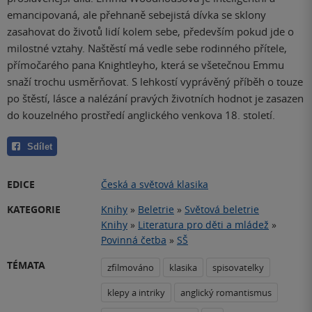
emancipovaná, ale přehnaně sebejistá dívka se sklony
zasahovat do životů lidí kolem sebe, především pokud jde o
milostné vztahy. Naštěstí má vedle sebe rodinného přítele,
přímočarého pana Knightleyho, která se všetečnou Emmu
snaží trochu usměrňovat. S lehkostí vyprávěný příběh o touze
po štěstí, lásce a nalézání pravých životních hodnot je zasazen
do kouzelného prostředí anglického venkova 18. století.
Sdílet
EDICE
Česká a světová klasika
KATEGORIE
Knihy
»
Beletrie
»
Světová beletrie
Knihy
»
Literatura pro děti a mládež
»
Povinná četba
»
SŠ
TÉMATA
zfilmováno
klasika
spisovatelky
klepy a intriky
anglický romantismus