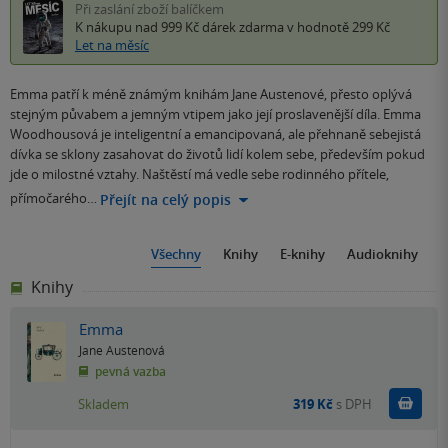
Při zaslání zboží balíčkem
K nákupu nad 999 Kč
dárek zdarma
v hodnotě 299 Kč
Let na měsíc
Emma patří k méně známým knihám Jane Austenové, přesto oplývá
stejným půvabem a jemným vtipem jako její proslavenější díla. Emma
Woodhousová je inteligentní a emancipovaná, ale přehnaně sebejistá
dívka se sklony zasahovat do životů lidí kolem sebe, především pokud
jde o milostné vztahy. Naštěstí má vedle sebe rodinného přítele,
přímočarého…
Přejít na celý popis
Všechny
Knihy
E-knihy
Audioknihy
Knihy
Emma
Jane Austenová
pevná vazba
Do k
Skladem
319 Kč
s DPH