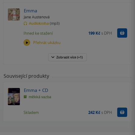
Emma
Jane Austenová
Audiokniha
(mp3)
Koupit
Ihned ke stažení
199 Kč
s DPH
Přehrát ukázku
Zobrazit
více
(+1)
Související produkty
Emma + CD
měkká vazba
Do k
Skladem
242 Kč
s DPH