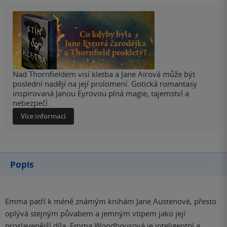
Nad Thornfieldem visí kletba a Jane Airová může být
poslední nadějí na její prolomení. Gotická romantasy
inspirovaná Janou Eyrovou plná magie, tajemství a
nebezpečí.
Více informací
Popis
Emma patří k méně známým knihám Jane Austenové, přesto
oplývá stejným půvabem a jemným vtipem jako její
proslavenější díla. Emma Woodhousová je inteligentní a