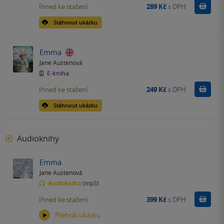
Koupit
Ihned ke stažení
289 Kč
s DPH
Stáhnout ukázku
Emma
Jane Austenová
E-kniha
Koupit
Ihned ke stažení
249 Kč
s DPH
Stáhnout ukázku
Audioknihy
Emma
Jane Austenová
Audiokniha
(mp3)
Koupit
Ihned ke stažení
399 Kč
s DPH
Přehrát ukázku