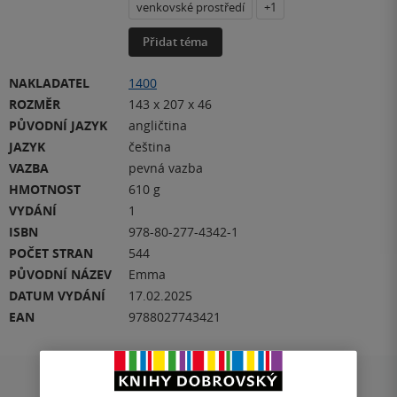
venkovské prostředí
+1
Přidat téma
NAKLADATEL
1400
ROZMĚR
143 x 207 x 46
PŮVODNÍ JAZYK
angličtina
JAZYK
čeština
VAZBA
pevná vazba
HMOTNOST
610 g
VYDÁNÍ
1
ISBN
978-80-277-4342-1
POČET STRAN
544
PŮVODNÍ NÁZEV
Emma
DATUM VYDÁNÍ
17.02.2025
EAN
9788027743421