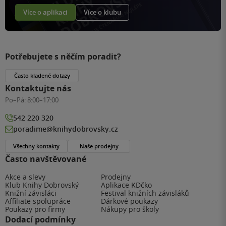
Více o aplikaci
Více o klubu
Potřebujete s něčím poradit?
Často kladené dotazy
Kontaktujte nás
Po–Pá:
8:00–17:00
542 220 320
poradime@knihydobrovsky.cz
Všechny kontakty
Naše prodejny
Často navštěvované
Akce a slevy
Prodejny
Klub Knihy Dobrovský
Aplikace KDčko
Knižní závisláci
Festival knižních závisláků
Affiliate spolupráce
Dárkové poukazy
Poukazy pro firmy
Nákupy pro školy
Dodací podmínky