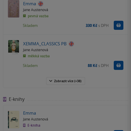
Emma
Jane Austenová
pevná vazba
Do k
Skladem
330 Kč
s DPH
XEMMA_CLASSICS PB
Jane Austenová
měkká vazba
Do k
Skladem
88 Kč
s DPH
Zobrazit
více
(+38)
E-knihy
Emma
Jane Austenová
E-kniha