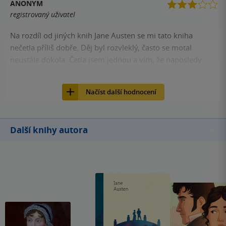
ANONYM
registrovaný uživatel
Na rozdíl od jiných knih Jane Austen se mi tato kniha
nečetla příliš dobře. Děj byl rozvleklý, často se motal
neustále dokola. Četla jsem jednou a vím, že naposledy.
174
Kniha, Leda, 2009, 9788073352219
Načíst další hodnocení
Další knihy autora