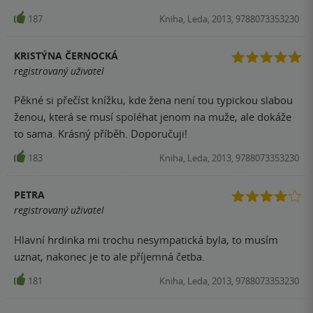
autorčina hrdinka a svými činy nevzbuzuje moc sympatií,
187
Kniha, Leda, 2013, 9788073353230
člověk jí stejně fandí.
KRISTÝNA ČERNOCKÁ
registrovaný uživatel
Pěkné si přečíst knížku, kde žena není tou typickou slabou
ženou, která se musí spoléhat jenom na muže, ale dokáže
to sama. Krásný příběh. Doporučuji!
183
Kniha, Leda, 2013, 9788073353230
PETRA
registrovaný uživatel
Hlavní hrdinka mi trochu nesympatická byla, to musím
uznat, nakonec je to ale příjemná četba.
181
Kniha, Leda, 2013, 9788073353230