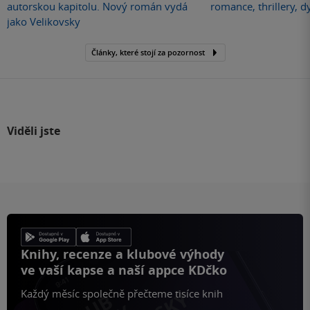
autorskou kapitolu. Nový román vydá
romance, thrillery, d
jako Velikovsky
Články, které stojí za pozornost
Viděli jste
Knihy, recenze a klubové výhody
ve vaší kapse a naší appce KDčko
Každý měsíc společně přečteme tisíce knih