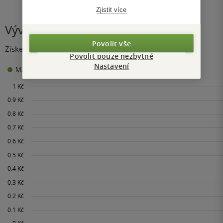
Zjistit více
Vývoj ceny
Povolit vše
Získejte přehled o vývoji ceny za posledních 60 dní.
Povolit pouze nezbytné
Nastavení
0 Kč
Maloobchodní cena
Minimální prodejní cena: