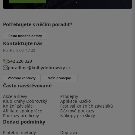
Potřebujete s něčím poradit?
Často kladené dotazy
Kontaktujte nás
Po–Pá:
8:00–17:00
542 220 320
poradime@knihydobrovsky.cz
Všechny kontakty
Naše prodejny
Často navštěvované
Akce a slevy
Prodejny
Klub Knihy Dobrovský
Aplikace KDčko
Knižní závisláci
Festival knižních závisláků
Affiliate spolupráce
Dárkové poukazy
Poukazy pro firmy
Nákupy pro školy
Dodací podmínky
Platební metody
Doprava