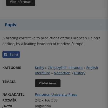
Více informací
Popis
A bracing corrective to predictions of the European Union's
decline, by a leading historian of modern Europe.
Sdílet
KATEGORIE
Knihy
»
Cizojazyčná literatura
»
English
literature
»
Nonfiction
»
History
TÉMATA
Přidat téma
NAKLADATEL
Princeton University Press
ROZMĚR
242 x 166 x 33
JAZYK
angličtina