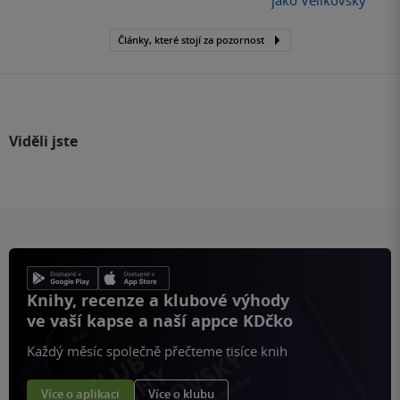
jako Velikovsky
Články, které stojí za pozornost
Viděli jste
Knihy, recenze a klubové výhody
ve vaší kapse a naší appce KDčko
Každý měsíc společně přečteme tisíce knih
Více o aplikaci
Více o klubu