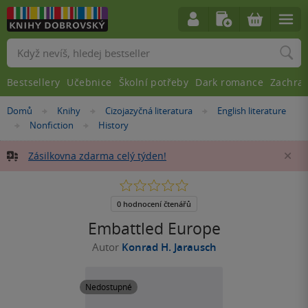
Vyhledávání
Bestsellery
Učebnice
Školní potřeby
Dark romance
Zachra
Nacházíte
Domů
Knihy
Cizojazyčná literatura
English literature
»
»
»
se
Nonfiction
History
»
»
zde:
Zásilkovna zdarma celý týden!
Za
0.0
z
5
0 hodnocení čtenářů
hvězdiček
Embattled Europe
Autor
Konrad H. Jarausch
Nedostupné