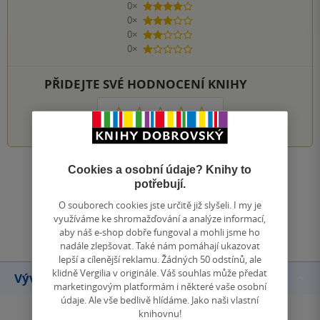
0×
4 hvězdičky
0×
3 hvězdičky
0×
2 hvězdičky
0×
1 hvezdička
PŘIDEJTE SVÉ HODNOCENÍ KNIHY
1
2
3
4
5
Cookies a osobní údaje? Knihy to
Zobrazit všechna hodnocení
potřebují.
O souborech cookies jste určitě již slyšeli. I my je
Přidat hodnocení
využíváme ke shromažďování a analýze informací,
aby náš e-shop dobře fungoval a mohli jsme ho
nadále zlepšovat. Také nám pomáhají ukazovat
lepší a cílenější reklamu. Žádných 50 odstínů, ale
klidně Vergilia v originále. Váš souhlas může předat
Vývoj ceny
marketingovým platformám i některé vaše osobní
údaje. Ale vše bedlivě hlídáme. Jako naši vlastní
knihovnu!