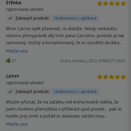
ŠTĚPÁN
registrovaný uživatel
Zakoupil produkt
Hodnoceno z aplikace
Mistr Carrisi opět předvedl, co dokáže. Nikdy nedokážu
nikomu převyprávět děj knih pana Carrisiho, protože je tak
zamotaný, složitý a komplikovaný, že to vysvětlit zkrátka
nejde. Ale přesto to autor dokáže napsat tak, že vám vše
Přečíst
více
bude dávat smysl. Miluji díla pana Carrisiho a nejsem si
27
Kniha, Vendeta, 2023, 9788027713929
jistý, jestli si ještě někdy nějakého autora takhle hodně
oblíbím. Tohle si prostě musíte přečíst!
CATHY
registrovaný uživatel
Zakoupil produkt
Hodnoceno z aplikace
Musím přiznat, že na začátku mě kniha hodně vtáhla, že
jsem chvílemi přemýšlela o příšerách pod postelí... pak to
hodilo jiný směr a pořád to dokázalo udržet mou
pozornost. Přečetla jsem za dva dny
Přečíst
více