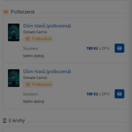
Poškozené
Dům hlasů (poškozená)
Donato Carrisi
Poškozené
Do k
Skladem
199 Kč
s DPH
Velmi dobrý
Dům hlasů (poškozená)
Donato Carrisi
Poškozené
Do k
Skladem
199 Kč
s DPH
Velmi dobrý
E-knihy