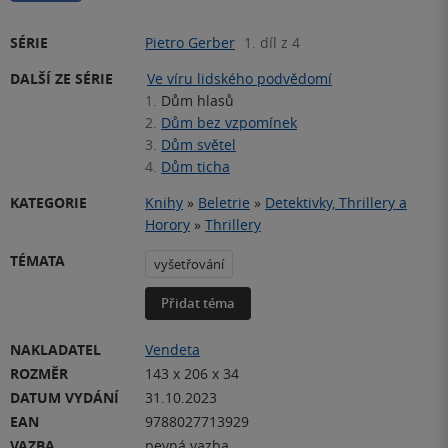
SÉRIE
Pietro Gerber
1. díl z 4
DALŠÍ ZE SÉRIE
Ve víru lidského podvědomí
1.
Dům hlasů
2.
Dům bez vzpomínek
3.
Dům světel
4.
Dům ticha
KATEGORIE
Knihy
»
Beletrie
»
Detektivky, Thrillery a
Horory
»
Thrillery
TÉMATA
vyšetřování
Přidat téma
NAKLADATEL
Vendeta
ROZMĚR
143 x 206 x 34
DATUM VYDÁNÍ
31.10.2023
EAN
9788027713929
VAZBA
pevná vazba