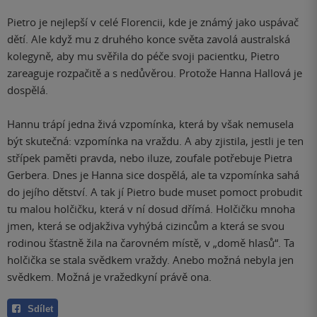
Pietro je nejlepší v celé Florencii, kde je známý jako uspávač
dětí. Ale když mu z druhého konce světa zavolá australská
kolegyně, aby mu svěřila do péče svoji pacientku, Pietro
zareaguje rozpačitě a s nedůvěrou. Protože Hanna Hallová je
dospělá.
Hannu trápí jedna živá vzpomínka, která by však nemusela
být skutečná: vzpomínka na vraždu. A aby zjistila, jestli je ten
střípek paměti pravda, nebo iluze, zoufale potřebuje Pietra
Gerbera. Dnes je Hanna sice dospělá, ale ta vzpomínka sahá
do jejího dětství. A tak jí Pietro bude muset pomoct probudit
tu malou holčičku, která v ní dosud dřímá. Holčičku mnoha
jmen, která se odjakživa vyhýbá cizincům a která se svou
rodinou šťastně žila na čarovném místě, v „domě hlasů“. Ta
holčička se stala svědkem vraždy. Anebo možná nebyla jen
svědkem. Možná je vražedkyní právě ona.
Sdílet