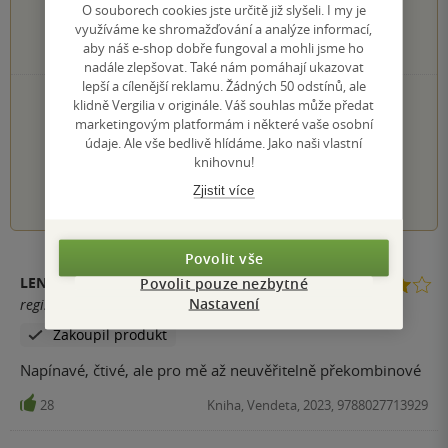
O souborech cookies jste určitě již slyšeli. I my je
5×
3 hvězdičky
využíváme ke shromažďování a analýze informací,
3×
2 hvězdičky
aby náš e-shop dobře fungoval a mohli jsme ho
0×
1 hvezdička
nadále zlepšovat. Také nám pomáhají ukazovat
lepší a cílenější reklamu. Žádných 50 odstínů, ale
PŘIDEJTE SVÉ HODNOCENÍ KNIHY
klidně Vergilia v originále. Váš souhlas může předat
marketingovým platformám i některé vaše osobní
Hodnocení našich knihkupců: 0.0 z 5
údaje. Ale vše bedlivě hlídáme. Jako naši vlastní
knihovnu!
1
2
3
4
5
Zjistit více
Povolit vše
LENKA FRYBERTOVÁ
Povolit pouze nezbytné
Nastavení
registrovaný uživatel
Zakoupil produkt
Napínavé, čtivé, ale pro mě až neuvěřitelně překombinové
28
Kniha, Vendeta, 2023, 9788027713929