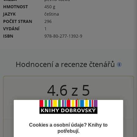
HMOTNOST
450 g
JAZYK
čeština
POČET STRAN
296
VYDÁNÍ
1
ISBN
978-80-277-1392-9
Hodnocení a recenze čtenářů
4.6
z
5
139
hodnocení čtenářů
Cookies a osobní údaje? Knihy to
99×
5 hvězdiček
potřebují.
32×
4 hvězdičky