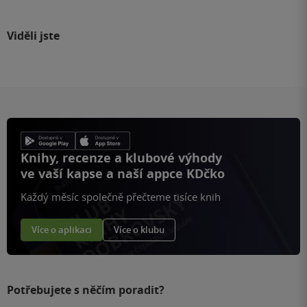
Viděli jste
Knihy, recenze a klubové výhody
ve vaší kapse a naší appce KDčko
Každý měsíc společně přečteme tisíce knih
Více o aplikaci
Více o klubu
Potřebujete s něčím poradit?