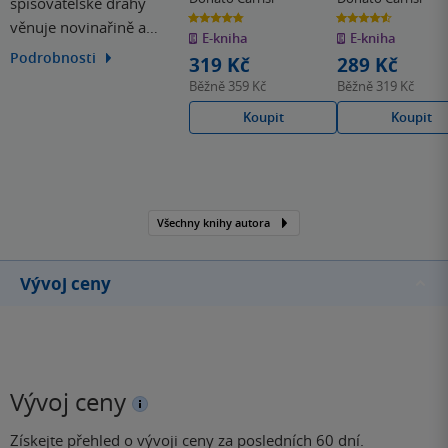
spisovatelské dráhy
4.8
4.6
věnuje novinařině a
z
z
E-kniha
E-kniha
5
5
hvězdiček
hvězdiček
scenáristice. Na svém
Podrobnosti
319 Kč
289 Kč
kontě má již několik
Běžně
359 Kč
Běžně
319 Kč
románů. Jedním z nich,
Koupit
Koupit
thriller Dívka v mlze, v
roce 2017 se dokonce
objevil na stříbrném
plátně. Carrisi přitom sám
napsal scénář a ujal se…
Všechny knihy autora
Vývoj ceny
Vývoj ceny
Získejte přehled o vývoji ceny za posledních 60 dní.