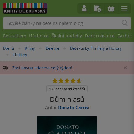
Vyhledávání
Bestsellery
Učebnice
Školní potřeby
Dark romance
Zachra
Nacházíte
Domů
Knihy
Beletrie
Detektivky, Thrillery a Horory
»
»
»
se
Thrillery
»
zde:
Zásilkovna zdarma celý týden!
Za
4.6
z
5
139 hodnocení čtenářů
hvězdiček
Dům hlasů
Autor
Donato Carrisi