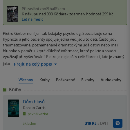
Při zaslání zboží balíčkem
K nákupu nad 999 Kč
dárek zdarma
v hodnotě 299 Kč
Let na měsíc
Pietro Gerber není jen tak ledajaký psycholog. Specializuje se na
hypnózu a jeho pacienty spojuje jedna věc: jsou to děti. Často jsou
traumatizované, poznamenané dramatickými událostmi nebo mají
hluboko v paměti ukryté důležité informace, které policie a soudci
využívají při vyšetřování. Pietro je nejlepší v celé Florencii, kde je známý
jako…
Přejít na celý popis
Všechny
Knihy
Poškozené
E-knihy
Audioknihy
Knihy
Dům hlasů
Donato Carrisi
pevná vazba
Do k
Skladem
319 Kč
s DPH