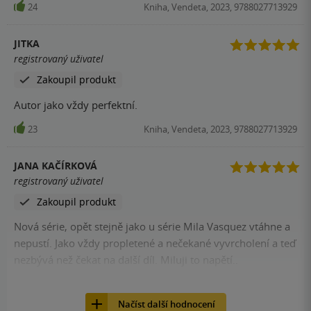
24
Kniha, Vendeta, 2023, 9788027713929
JITKA
registrovaný uživatel
Zakoupil produkt
Autor jako vždy perfektní.
23
Kniha, Vendeta, 2023, 9788027713929
JANA KAČÍRKOVÁ
registrovaný uživatel
Zakoupil produkt
Nová série, opět stejně jako u série Mila Vasquez vtáhne a
nepustí. Jako vždy propletené a nečekané vyvrcholení a teď
nezbývá než čekat na další díl. Miluji to napětí..
23
Kniha, Vendeta, 2023, 9788027713929
Načíst další hodnocení