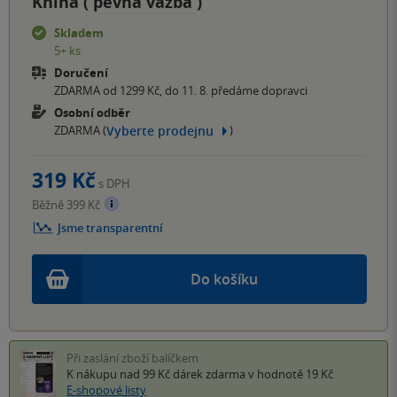
Kniha (
pevná vazba
)
Skladem
5+ ks
Doručení
ZDARMA od 1299 Kč, do 11. 8. předáme dopravci
Osobní odběr
Vyberte prodejnu
ZDARMA (
)
319 Kč
s DPH
Běžně 399 Kč
Jsme transparentní
Do košíku
Při zaslání zboží balíčkem
K nákupu nad 99 Kč
dárek zdarma
v hodnotě 19 Kč
E-shopové listy