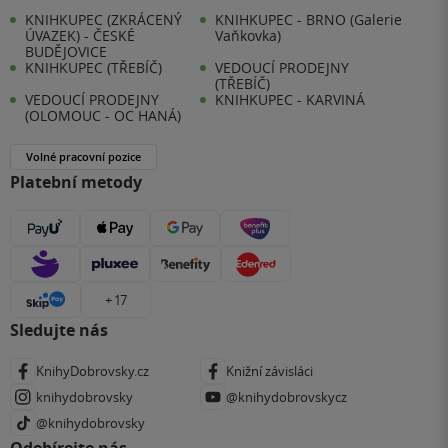
KNIHKUPEC (ZKRÁCENÝ
KNIHKUPEC - BRNO (Galerie
ÚVAZEK) - ČESKÉ
Vaňkovka)
BUDĚJOVICE
KNIHKUPEC (TŘEBÍČ)
VEDOUCÍ PRODEJNY
(TŘEBÍČ)
VEDOUCÍ PRODEJNY
KNIHKUPEC - KARVINÁ
(OLOMOUC - OC HANÁ)
Volné pracovní pozice
Platební metody
+ 17
Sledujte nás
KnihyDobrovsky.cz
Knižní závisláci
knihydobrovsky
@knihydobrovskycz
@knihydobrovsky